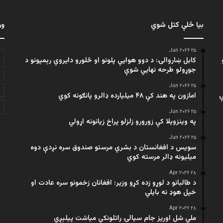
بیا ځلې کتل شوي
ور
۲۵ Jun ۲۰۲۶
کابل ښاروالۍ: د دوو هوايي پلونو او څلورو دایروي رېمپونو د
جوړولو طرحه نهایي شوې
۲۵ Jun ۲۰۲۶
ې
امازون په هند کې ۴۸ میلیارده ډالرو پانګونه کوي
۲۵ Jun ۲۰۲۶
په وینزویلا کې زورورو زلزلو پراخ زیانونه اړولي
۲۵ Jun ۲۰۲۶
سویس د افغانستان د بشري مرستو صندوق سره نږدې دوه
میلیونه ډالر مرسته کوي
۲۸ Apr ۲۰۲۶
د طالبانو د لوړو زده کړو وزیر: افغانان زخمونو سره عادت او
خپل هوډ نه بایلي
۲۸ Apr ۲۰۲۶
ملي شل اوریز جام سیالۍ راتلونکې میاشت پیلېږي