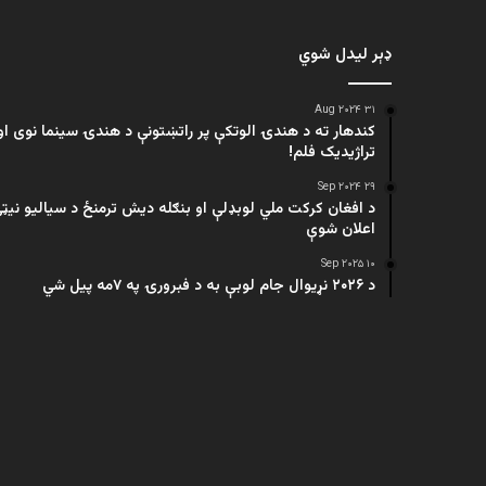
ډېر لیدل شوي
۳۱ Aug ۲۰۲۴
کندهار ته د هندۍ الوتکې پر راتښتونې د هندۍ سینما نوی او
تراژيديک فلم!
۲۹ Sep ۲۰۲۴
د افغان کرکت ملي لوبډلې او بنګله دیش ترمنځ د سیالیو نیټ
اعلان شوې
۱۰ Sep ۲۰۲۵
د ۲۰۲۶ نړیوال جام لوبې به د فبرورۍ په ۷مه پیل شي