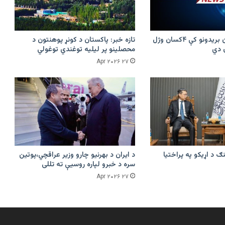
پرکونړ د پاکستان بریدونو کې ۴کسان وژل
تازه خبر: پاکستان د کونړ پوهنتون د
محصلینو پر لیلیه توغندي توغولي
۲۷ Apr ۲۰۲۶
ګ د اړیکو په پراختیا
د ایران د بهرنیو چارو وزیر عراقچي،پوتین
سره د خبرو لپاره روسیې ته تللی
۲۷ Apr ۲۰۲۶