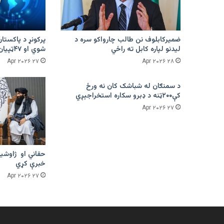
ضمیرکابلوف نن طالب چارواکو سره د
لیدنو لپاره کابل ته راځي
شوي او ۴۷ټپیان دي
۲۷ Apr ۲۰۲۶
۲۸ Apr ۲۰۲۶
د سمنګان له شباشک کان نه ورځ
کې۲۰۰ټنه د ډبرو سکاره استخراجېږي
۲۷ Apr ۲۰۲۶
حقاني او ژاوشین
خبرې کړي
۲۷ Apr ۲۰۲۶