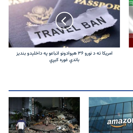
ته
د
نورو
۳۶
هېوادونو
اتباعو
په
داخلېدو
بندیز
امریکا ته د نورو ۳۶ هېوادونو اتباعو په داخلېدو بندیز
باندې
باندې غوره کیږي
غوره
کیږي