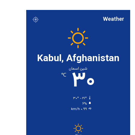
Weather
Kabul, Afghanistan
۳۰
شین اسمان
℃
۳۰º - ۲۱º
۶%
۰.۹۹ km/h