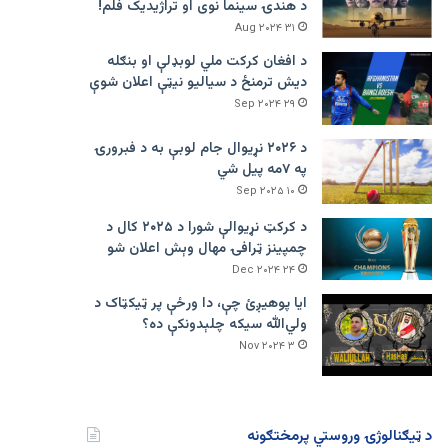
د هندۍ سینما نوی او تراژيديک فلم!
۳۱ Aug ۲۰۲۴
د افغان کرکت ملي لوبډلې او بنګله
دیش ترمنځ د سیالیو نیټې اعلان شوې
۲۹ Sep ۲۰۲۴
د ۲۰۲۶ نړیوال جام لوبې به د فبرورۍ
په ۷مه پیل شي
۱۰ Sep ۲۰۲۵
د کرکټ نړیوالې شورا د ۲۰۲۵ کال د
چمپینز ټرافۍ مهال وېش اعلان شو
۲۴ Dec ۲۰۲۴
ایا پوهیږئ چې، دا ورځې پر ټيکټاک د
ولي‌الله سیکه چلېدونکې ده؟
۳ Nov ۲۰۲۴
د ټیګنالوژۍ وروستي پرمختګونه