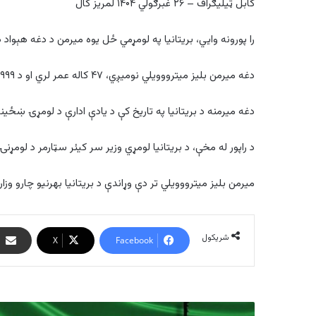
کابل ټیلیګراف – ۲۶ غبرګولي ۱۴۰۴ لمریز کال
را پورونه وایي، بریتانیا په لومړمي ځل یوه میرمن د دغه هېواد د استخباراتو د عالي 
دغه میرمن بلیز میترووویلي نومیږي، ۴۷ کاله عمر لري او د ۱۹۹۹ کال راهیسې د بریتانیا په استخباراتي اداره کې کار کوي.
دغه میرمنه د بریتانیا په تاریخ کې د یادې ادارې د لومړۍ ښځی
د راپور له مخې، د بریتانیا لومړي وزیر سر کیئر سټارمر د لومړ
میرمن بلیز میترووویلي تر دې وړاندې د بریتانیا بهرنیو چارو
شریکول
X
Facebook
ایران