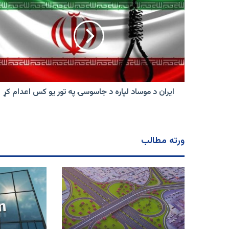
د
موساد
لپاره
د
جاسوسۍ
په
تور
یو
کس
ایران د موساد لپاره د جاسوسۍ په تور یو کس اعدام کړ
اعدام
کړ
ورته مطالب