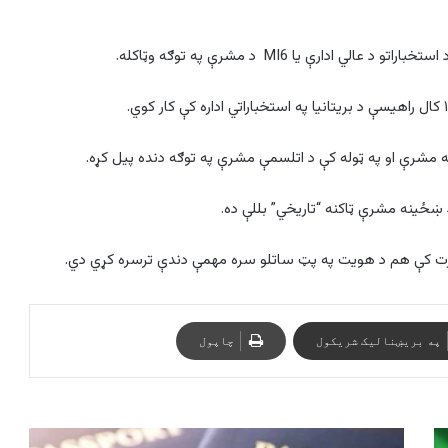
ادارې یا MI6 د مشرې په توګه وټاکله.
نه مشرې او په ټوله کې د اتلسمې مشرې په توګه دنده پیل کړه.
نۍ ښځینه مشرې ټاکنه “تاریخي” بللې ده.
 وزارت کې هم د هویت په پټ ساتلو سره مهمې دندې ترسره کړي دي.
په بریښنالیک شریکول
چاپول
امریکا