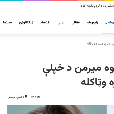
ونه
راپورونه
مقالې
لوبې
اقتصاد
ټیکنالوژي
سينما
ي ادارې مشره وټاکله
یوه میرمن د خپلې
 وټاکله
۱۳۷
دقیقې لوستل