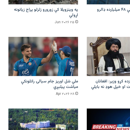
امازون په هند کې ۴۸ میلیارده ډالرو
په وینزویلا کې زورورو زلزلو پراخ زیانونه
اړولي
۲۵ Jun ۲۰۲۶
زده کړو وزیر: افغانان
ملي شل اوریز جام سیالۍ راتلونکې
 او خپل هوډ نه بایلي
میاشت پیلېږي
۲۸ Apr ۲۰۲۶