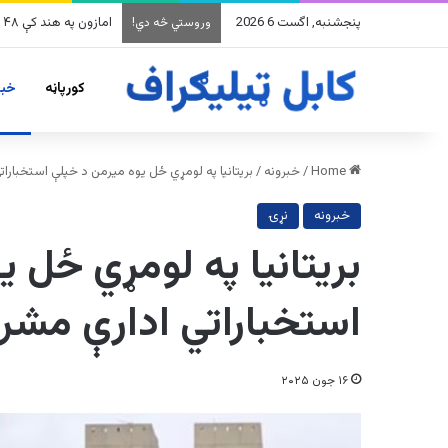
پنجشنبه, اگست 6 2026
امازون په هند کې ۴۸ میلیارده ډالرو پانګونه کوي
وروستي څه دي!
کورپاڼه
خبر
Home
/
خبرونه
/
بریتانیا په لومړي ځل یوه میرمن د خپلې استخبارات
خبرونه
نړۍ
بریتانیا په لومړي ځل 
استخباراتي ادارې مشره
۱۶ جون ۲۰۲۵