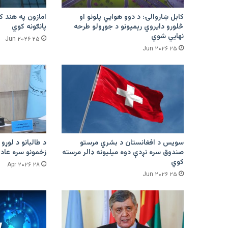
کابل ښاروالۍ: د دوو هوايي پلونو او
څلورو دایروي رېمپونو د جوړولو طرحه
پانګونه کوي
نهایي شوې
۲۵ Jun ۲۰۲۶
۲۵ Jun ۲۰۲۶
سویس د افغانستان د بشري مرستو
د طالبانو د لوړو 
صندوق سره نږدې دوه میلیونه ډالر مرسته
زخمونو سره عادت
کوي
۲۸ Apr ۲۰۲۶
۲۵ Jun ۲۰۲۶