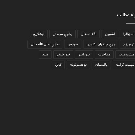
ته مطالب
اسټرالیا
اشوین
افغانستان
بشري مرستې
ترهګري
تروریزم
روي چندران اشوین
سویس
غازي امان الله خان
مشروعیت
مهاجرت
نیوزلینډ
نیوزیلینډ
هند
ټیسټ کرکټ
پاکستان
پوهنتونونه
کابل