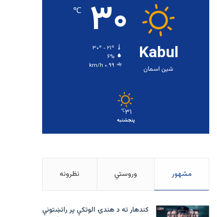
۳۰
℃
Kabul
۳۰º - ۲۱º
۶%
۰.۹۹ km/h
شین اسمان
۳۱
℃
پنجشنبه
مشهور
وروستي
نظرونه
کندهار ته د هندۍ الوتکې پر راتښتونې