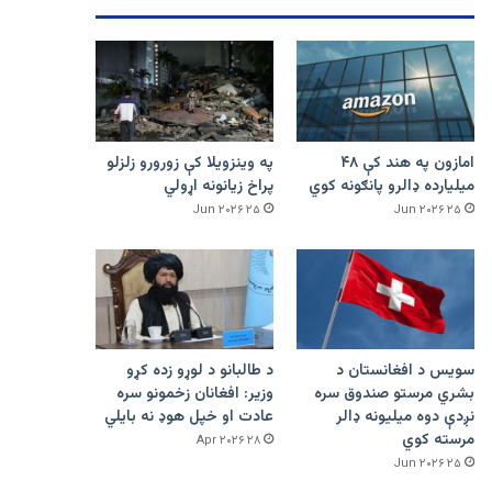
امازون په هند کې ۴۸
په وینزویلا کې زورورو زلزلو
میلیارده ډالرو پانګونه کوي
پراخ زیانونه اړولي
۲۵ Jun ۲۰۲۶
۲۵ Jun ۲۰۲۶
سویس د افغانستان د
د طالبانو د لوړو زده کړو
بشري مرستو صندوق سره
وزیر: افغانان زخمونو سره
نږدې دوه میلیونه ډالر
عادت او خپل هوډ نه بایلي
مرسته کوي
۲۸ Apr ۲۰۲۶
۲۵ Jun ۲۰۲۶