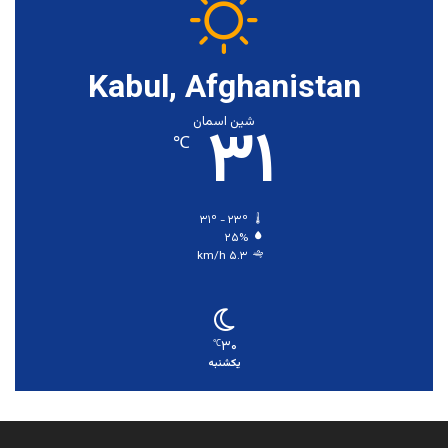
Kabul, Afghanistan
۳۱
شین اسمان
℃
۳۱º - ۲۳º
۲۵%
۵.۳ km/h
۳۰
℃
یکشنبه