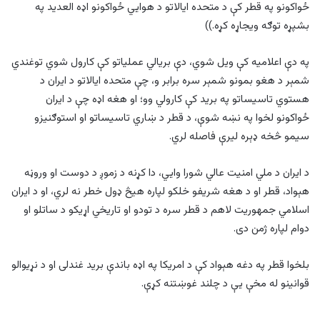
ځواکونو په قطر کې د متحده ایالاتو د هوايي ځواکونو اډه العدید په
بشپړه توګه ویجاړه کړه.))
په دې اعلامیه کې ویل شوي، دې بریالي عملیاتو کې کارول شوي توغندي
شمېر د هغو بمونو شمېر سره برابر و، چې متحده ایالاتو د ایران د
هستوي تاسیساتو په برید کې کارولي وو؛ او هغه اډه چې د ایران
ځواکونو لخوا په نښه شوې، د قطر د ښاري تاسیساتو او استوګنیزو
سیمو څخه ډېره لیرې فاصله لري.
د ایران د ملي امنیت عالي شورا وایي، دا کړنه د زموږ د دوست او وروڼه
هېواد، قطر او د هغه شریفو خلکو لپاره هیڅ ډول خطر نه لري، او د ایران
اسلامي جمهوریت لاهم د قطر سره د تودو او تاریخي اړیکو د ساتلو او
دوام لپاره ژمن دی.
بلخوا قطر په دغه هېواد کې د امریکا په اډه باندې برید غندلی او د نړیوالو
قوانینو له مخې یې د چلند غوښتنه کړې.