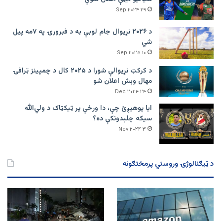
۲۹ Sep ۲۰۲۴
د ۲۰۲۶ نړیوال جام لوبې به د فبرورۍ په ۷مه پیل
شي
۱۰ Sep ۲۰۲۵
د کرکټ نړیوالې شورا د ۲۰۲۵ کال د چمپینز ټرافۍ
مهال وېش اعلان شو
۲۴ Dec ۲۰۲۴
ایا پوهیږئ چې، دا ورځې پر ټيکټاک د ولي‌الله
سیکه چلېدونکې ده؟
۳ Nov ۲۰۲۴
د ټیګنالوژۍ وروستي پرمختګونه