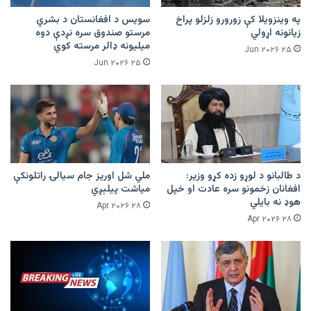
په وینزویلا کې زورورو زلزلو پراخ
سویس د افغانستان د بشري
زیانونه اړولي
مرستو صندوق سره نږدې دوه
میلیونه ډالر مرسته کوي
۲۵ Jun ۲۰۲۶
۲۵ Jun ۲۰۲۶
د طالبانو د لوړو زده کړو وزیر:
ملي شل اوریز جام سیالۍ راتلونکې
افغانان زخمونو سره عادت او خپل
میاشت پیلېږي
هوډ نه بایلي
۲۸ Apr ۲۰۲۶
۲۸ Apr ۲۰۲۶