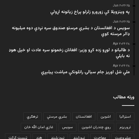
۲۵ Jun ۲۰۲۶
په وینزویلا کې زورورو زلزلو پراخ زیانونه اړولي
۲۵ Jun ۲۰۲۶
سویس د افغانستان د بشري مرستو صندوق سره نږدې دوه میلیونه
ډالر مرسته کوي
۲۸ Apr ۲۰۲۶
د طالبانو د لوړو زده کړو وزیر: افغانان زخمونو سره عادت او خپل هوډ
نه بایلي
۲۸ Apr ۲۰۲۶
ملي شل اوریز جام سیالۍ راتلونکې میاشت پیلېږي
ورته مطالب
اسټرالیا
اشوین
افغانستان
بشري مرستې
ترهګري
تروریزم
روي چندران اشوین
سویس
غازي امان الله خان
مشروعیت
مهاجرت
نیوزلینډ
نیوزیلینډ
هند
ټیسټ کرکټ