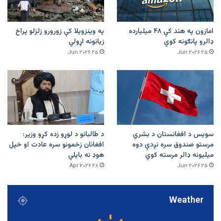
امازون په هند کې ۴۸ میلیارده
په وینزویلا کې زورورو زلزلو پراخ
ډالرو پانګونه کوي
زیانونه اړولي
۲۵ Jun ۲۰۲۶
۲۵ Jun ۲۰۲۶
سویس د افغانستان د بشري
د طالبانو د لوړو زده کړو وزیر:
مرستو صندوق سره نږدې دوه
افغانان زخمونو سره عادت او خپل
میلیونه ډالر مرسته کوي
هوډ نه بایلي
۲۸ Apr ۲۰۲۶
۲۵ Jun ۲۰۲۶
Weather