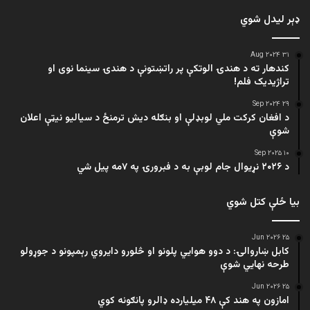
ډېر لیدل شوي
۳۱ Aug ۲۰۲۴
کندهار ته د هندۍ الوتکې پر راتښتونې د هندۍ سینما نوی او
تراژيديک فلم!
۲۹ Sep ۲۰۲۴
د افغان کرکت ملي لوبډلې او بنګله دیش ترمنځ د سیالیو نیټې اعلان
شوې
۱۰ Sep ۲۰۲۵
د ۲۰۲۶ نړیوال جام لوبې به د فبرورۍ په ۷مه پیل شي
بیا ځلې کتل شوي
۲۵ Jun ۲۰۲۶
کابل ښاروالۍ: د دوو هوايي پلونو او څلورو دایروي رېمپونو د جوړولو
طرحه نهایي شوې
۲۵ Jun ۲۰۲۶
امازون په هند کې ۴۸ میلیارده ډالرو پانګونه کوي