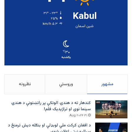
Kabul
۳۱º - ۲۳º
۲۵%
۵.۳ km/h
شین اسمان
۳۰
℃
یکشنبه
مشهور
وروستي
نظرونه
کندهار ته د هندۍ الوتکې پر راتښتونې د هندۍ
سینما نوی او تراژيديک فلم!
۳۱ Aug ۲۰۲۴
د افغان کرکت ملي لوبډلې او بنګله دیش ترمنځ د
سیالیو نیټې اعلان شوې