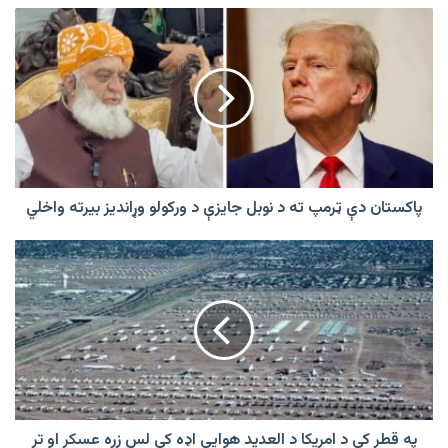
پاکستان
دې
ټرمپ
ته
د
نوبل
جایزې
د
ورکولو
وړاندیز
پاکستان دې ټرمپ ته د نوبل جایزې د ورکولو وړاندیز بیرته واخلي
بیرته
واخلي
په
قطر
کې
د
امریکا
د
العدید
هوايي
اډه
کې
په قطر کې د امریکا د العدید هوايي اډه کې لس زره عسکر او تر