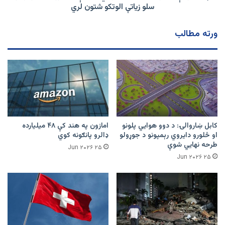
لس
سلو زیاتې الوتکو شتون لري
زره
عسکر
ورته مطالب
او
تر
سلو
زیاتې
الوتکو
شتون
لري
کابل ښاروالۍ: د دوو هوايي پلونو
امازون په هند کې ۴۸ میلیارده
او څلورو دایروي رېمپونو د جوړولو
ډالرو پانګونه کوي
طرحه نهایي شوې
۲۵ Jun ۲۰۲۶
۲۵ Jun ۲۰۲۶