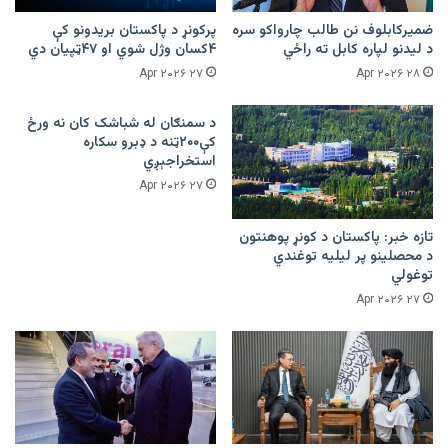
ضمیرکابلوف نن طالب چارواکو سره
پرکونړ د پاکستان بریدونو کې
د لیدنو لپاره کابل ته راځي
۴کسان وژل شوي او ۴۷ټپیان دي
۲۷ Apr ۲۰۲۶
۲۸ Apr ۲۰۲۶
د سمنګان له شباشک کان نه ورځ
کې۲۰۰ټنه د ډبرو سکاره
استخراجېږي
۲۷ Apr ۲۰۲۶
تازه خبر: پاکستان د کونړ پوهنتون
د محصلینو پر لیلیه توغندي
توغولي
۲۷ Apr ۲۰۲۶