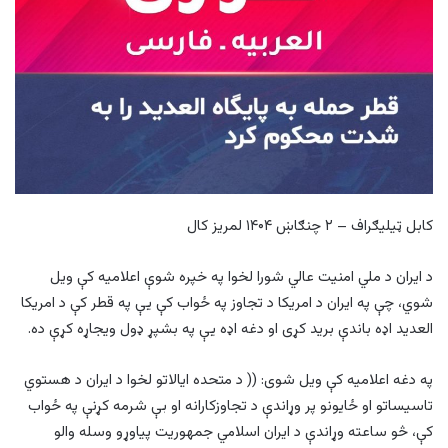
کابل ټیلیګراف – ۲ چنګاښ ۱۴۰۴ لمریز کال
د ایران د ملي امنیت عالي شورا لخوا په خپره شوې اعلامیه کې ویل
شوي، چې په ایران د امریکا د تجاوز په ځواب کې یې په قطر کې د امریکا
العدید اډه باندې برید کړی او دغه اډه یې په بشپړ ډول ویجاړه کړې ده.
په دغه اعلامیه کې ویل شوی: (( د متحده ایالاتو لخوا د ایران د هستوي
تاسیساتو او ځایونو پر وړاندې د تجاوزکارانه او بې شرمه کړنې په ځواب
کې، څو ساعته وړاندې د ایران اسلامي جمهوریت پیاوړو وسله والو