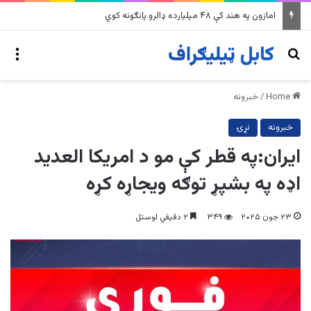
په وینزویلا کې زورورو زلزلو پراخ زیانونه اړولي
nu
Search for
Home
/
خبرونه
خبرونه
نړۍ
ایران:په قطر کې مو د امریکا العدید
اډه په بشپړ توګه ویجاړه کړه
۲۳ جون ۲۰۲۵
۳۴۹
۲ دقیقي لوستل