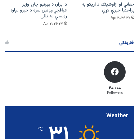
حقاني او ژاوشینګ د اړیکو په
د ایران د بهرنیو چارو وزیر
پراختیا خبرې کړي
عراقچي،پوتین سره د خبرو لپاره
روسیې ته تللی
۲۷ Apr ۲۰۲۶
۲۷ Apr ۲۰۲۶
څارونکي
۲۰،۰۰۰
Followers
Weather
۳۱
℃