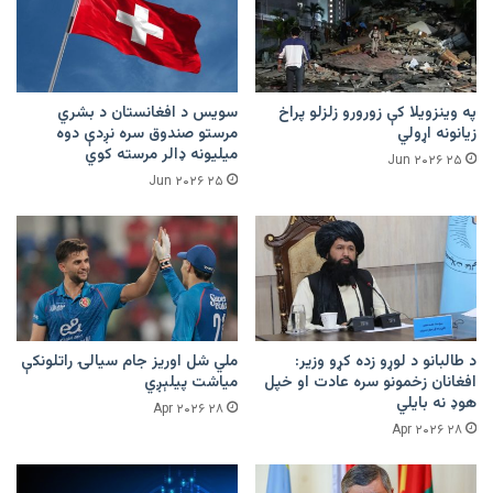
په وینزویلا کې زورورو زلزلو پراخ
سویس د افغانستان د بشري
زیانونه اړولي
مرستو صندوق سره نږدې دوه
میلیونه ډالر مرسته کوي
۲۵ Jun ۲۰۲۶
۲۵ Jun ۲۰۲۶
د طالبانو د لوړو زده کړو وزیر:
ملي شل اوریز جام سیالۍ راتلونکې
افغانان زخمونو سره عادت او خپل
میاشت پیلېږي
هوډ نه بایلي
۲۸ Apr ۲۰۲۶
۲۸ Apr ۲۰۲۶