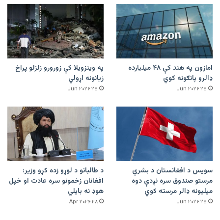
امازون په هند کې ۴۸ میلیارده
په وینزویلا کې زورورو زلزلو پراخ
ډالرو پانګونه کوي
زیانونه اړولي
۲۵ Jun ۲۰۲۶
۲۵ Jun ۲۰۲۶
سویس د افغانستان د بشري
د طالبانو د لوړو زده کړو وزیر:
مرستو صندوق سره نږدې دوه
افغانان زخمونو سره عادت او خپل
میلیونه ډالر مرسته کوي
هوډ نه بایلي
۲۸ Apr ۲۰۲۶
۲۵ Jun ۲۰۲۶