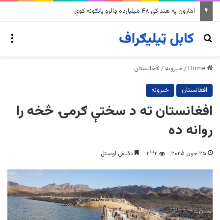
امازون په هند کې ۴۸ میلیارده ډالرو پانګونه کوي
nu
Search for
Home
/
خبرونه
/
افغانستان
افغانستان
خبرونه
افغانستان ته د سختې ګرمۍ څخه را
روانه ده
۲۵ جون ۲۰۲۵
۲۳۲
دقیقې لوستل