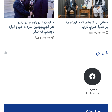
حقاني او ژاوشینګ د اړیکو په
د ایران د بهرنیو چارو وزیر
پراختیا خبرې کړي
عراقچي،پوتین سره د خبرو لپاره
روسیې ته تللی
۲۷ Apr ۲۰۲۶
۲۷ Apr ۲۰۲۶
څارونکي
۲۰،۰۰۰
Followers