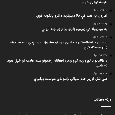
طرحه نهایي شوې
۲۵ Jun ۲۰۲۶
امازون په هند کې ۴۸ میلیارده ډالرو پانګونه کوي
۲۵ Jun ۲۰۲۶
په وینزویلا کې زورورو زلزلو پراخ زیانونه اړولي
۲۵ Jun ۲۰۲۶
سویس د افغانستان د بشري مرستو صندوق سره نږدې دوه میلیونه
ډالر مرسته کوي
۲۸ Apr ۲۰۲۶
د طالبانو د لوړو زده کړو وزیر: افغانان زخمونو سره عادت او خپل هوډ
نه بایلي
۲۸ Apr ۲۰۲۶
ملي شل اوریز جام سیالۍ راتلونکې میاشت پیلېږي
ورته مطالب