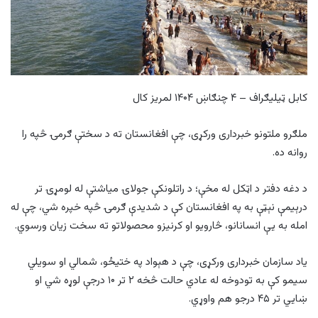
کابل ټیلیګراف – ۴ چنګاښ ۱۴۰۴ لمریز کال
ملګرو ملتونو خبرداری ورکړی، چې افغانستان ته د سختې ګرمۍ څپه را
روانه ده.
د دغه دفتر د اټکل له مخې؛ د راتلونکې جولاۍ میاشتې له لومړۍ تر
درېیمې نېټې به په افغانستان کې د شدیدې ګرمۍ څپه خپره شي، چې له
امله به یې انسانانو، څارویو او کرنیزو محصولاتو ته سخت زیان ورسوي.
یاد سازمان خبرداری ورکړی، چې د هېواد په ختیځو، شمالي او سویلي
سیمو کې به تودوخه له عادي حالت څخه ۲ تر ۱۰ درجې لوړه شي او
ښایي تر ۴۵ درجو هم واوړي.