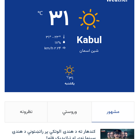
Weather
۳۱
℃
Kabul
۳۱º - ۲۳º
۱۷%
۲.۲۴ km/h
شین اسمان
۳۱
℃
یکشنبه
مشهور
وروستي
نظرونه
کندهار ته د هندۍ الوتکې پر راتښتونې د هندۍ
سینما نوی او تراژيديک فلم!