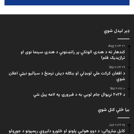
ډېر لیدل شوي
۳۱ Aug ۲۰۲۴
کندهار ته د هندۍ الوتکې پر راتښتونې د هندۍ سینما نوی او
تراژيديک فلم!
۲۹ Sep ۲۰۲۴
د افغان کرکت ملي لوبډلې او بنګله دیش ترمنځ د سیالیو نیټې اعلان
شوې
۱۰ Sep ۲۰۲۵
د ۲۰۲۶ نړیوال جام لوبې به د فبرورۍ په ۷مه پیل شي
بیا ځلې کتل شوي
۲۵ Jun ۲۰۲۶
کابل ښاروالۍ: د دوو هوايي پلونو او څلورو دایروي رېمپونو د جوړولو