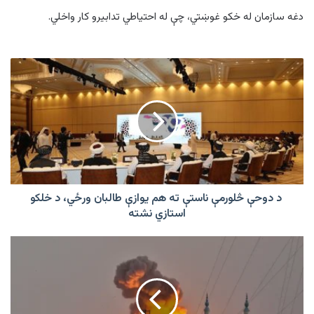
دغه سازمان له خکو غوښتي، چې له احتیاطي تدابیرو کار واخلي.
د
دوحې
څلورمې
ناستې
ته
هم
يوازې
طالبان
ورځي،
د
د دوحې څلورمې ناستې ته هم يوازې طالبان ورځي، د خلکو
خلکو
استازي نشته
استازي
نشته
اسرائیلو
غزه
کې
۳۱
فلسطینیان