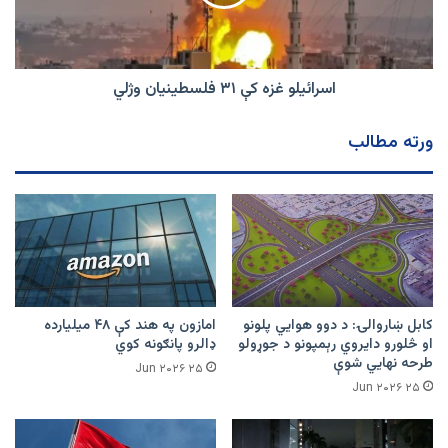
وژلي
اسرائیلو غزه کې ۳۱ فلسطینیان وژلي
ورته مطالب
کابل ښاروالۍ: د دوو هوايي پلونو
امازون په هند کې ۴۸ میلیارده
او څلورو دایروي رېمپونو د جوړولو
ډالرو پانګونه کوي
طرحه نهایي شوې
۲۵ Jun ۲۰۲۶
۲۵ Jun ۲۰۲۶