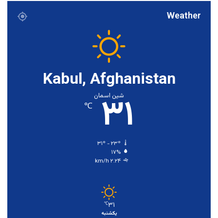
Weather
Kabul, Afghanistan
۳۱
شین اسمان
℃
۳۱º - ۲۳º
۱۷%
۲.۲۴ km/h
۳۱
℃
یکشنبه