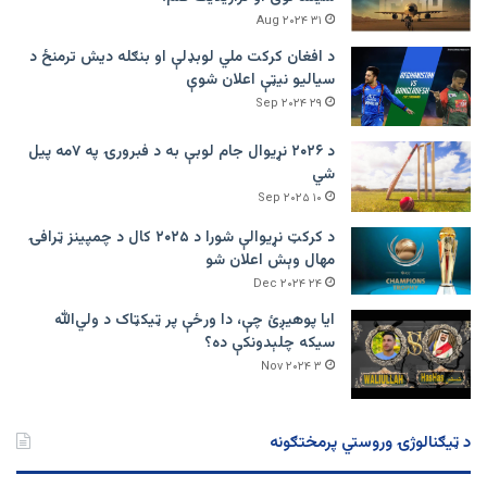
۳۱ Aug ۲۰۲۴
د افغان کرکت ملي لوبډلې او بنګله دیش ترمنځ د
سیالیو نیټې اعلان شوې
۲۹ Sep ۲۰۲۴
د ۲۰۲۶ نړیوال جام لوبې به د فبرورۍ په ۷مه پیل
شي
۱۰ Sep ۲۰۲۵
د کرکټ نړیوالې شورا د ۲۰۲۵ کال د چمپینز ټرافۍ
مهال وېش اعلان شو
۲۴ Dec ۲۰۲۴
ایا پوهیږئ چې، دا ورځې پر ټيکټاک د ولي‌الله
سیکه چلېدونکې ده؟
۳ Nov ۲۰۲۴
د ټیګنالوژۍ وروستي پرمختګونه