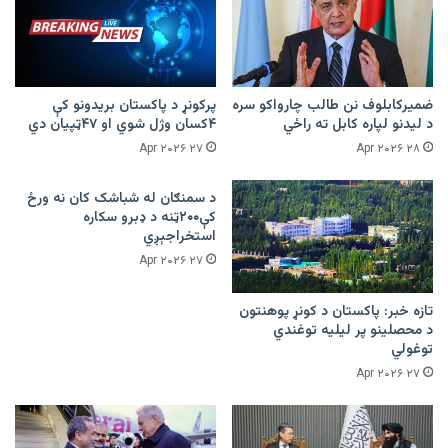
ضمیرکابلوف نن طالب چارواکو سره
پرکونړ د پاکستان بریدونو کې
د لیدنو لپاره کابل ته راځي
۴کسان وژل شوي او ۴۷ټپیان دي
۲۷ Apr ۲۰۲۶
۲۸ Apr ۲۰۲۶
د سمنګان له شباشک کان نه ورځ
کې۲۰۰ټنه د ډبرو سکاره
استخراجېږي
۲۷ Apr ۲۰۲۶
تازه خبر: پاکستان د کونړ پوهنتون
د محصلینو پر لیلیه توغندي
توغولي
۲۷ Apr ۲۰۲۶