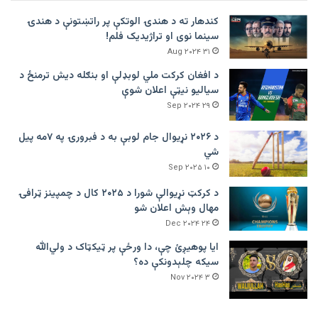
کندهار ته د هندۍ الوتکې پر راتښتونې د هندۍ
سینما نوی او تراژيديک فلم!
۳۱ Aug ۲۰۲۴
د افغان کرکت ملي لوبډلې او بنګله دیش ترمنځ د
سیالیو نیټې اعلان شوې
۲۹ Sep ۲۰۲۴
د ۲۰۲۶ نړیوال جام لوبې به د فبرورۍ په ۷مه پیل
شي
۱۰ Sep ۲۰۲۵
د کرکټ نړیوالې شورا د ۲۰۲۵ کال د چمپینز ټرافۍ
مهال وېش اعلان شو
۲۴ Dec ۲۰۲۴
ایا پوهیږئ چې، دا ورځې پر ټيکټاک د ولي‌الله
سیکه چلېدونکې ده؟
۳ Nov ۲۰۲۴