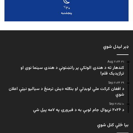
۲۰
℃
پنجشنبه
ډېر لیدل شوي
۳۱ Aug ۲۰۲۴
کندهار ته د هندۍ الوتکې پر راتښتونې د هندۍ سینما نوی او
تراژيديک فلم!
۲۹ Sep ۲۰۲۴
د افغان کرکت ملي لوبډلې او بنګله دیش ترمنځ د سیالیو نیټې اعلان
شوې
۱۰ Sep ۲۰۲۵
د ۲۰۲۶ نړیوال جام لوبې به د فبرورۍ په ۷مه پیل شي
بیا ځلې کتل شوي