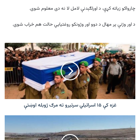
چارواکو زیاته کړې، د اورلګېدنې لامل لا نه دی معلوم شوی.
د اور وژنې پر مهال د دوو اور وژونکو روغتیايي حالت هم خراب شوی.
غزه
کې
۱۵
اسرائیلي
سرتیرو
ته
مرګ
ژوبله
اوښتې
غزه کې ۱۵ اسرائیلي سرتیرو ته مرګ ژوبله اوښتې
ټولګټو
وزارت:
دوو
اوونيو