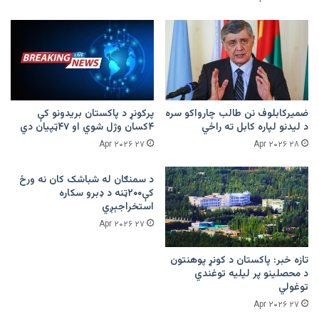
ضمیرکابلوف نن طالب چارواکو سره
پرکونړ د پاکستان بریدونو کې
د لیدنو لپاره کابل ته راځي
۴کسان وژل شوي او ۴۷ټپیان دي
۲۷ Apr ۲۰۲۶
۲۸ Apr ۲۰۲۶
د سمنګان له شباشک کان نه ورځ
کې۲۰۰ټنه د ډبرو سکاره
استخراجېږي
۲۷ Apr ۲۰۲۶
تازه خبر: پاکستان د کونړ پوهنتون
د محصلینو پر لیلیه توغندي
توغولي
۲۷ Apr ۲۰۲۶