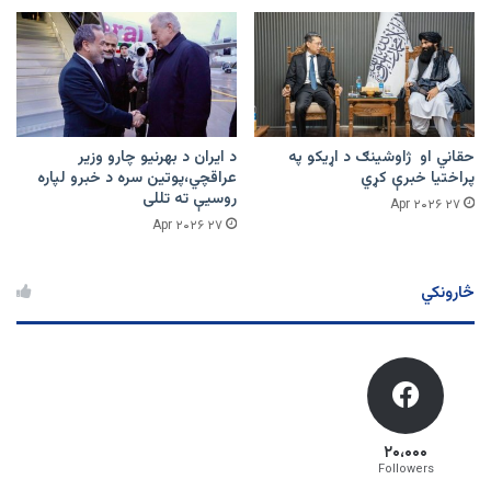
حقاني او ژاوشینګ د اړیکو په
د ایران د بهرنیو چارو وزیر
پراختیا خبرې کړي
عراقچي،پوتین سره د خبرو لپاره
روسیې ته تللی
۲۷ Apr ۲۰۲۶
۲۷ Apr ۲۰۲۶
څارونکي
۲۰،۰۰۰
Followers