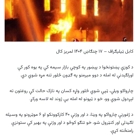
کابل ټیلیګراف – ۱۷ چنګاښ ۱۴۰۴ لمریز کال
د کوزې پښتونخوا د پېښور په کوچي بازار سیمه کې په یوه کور کې
اورلګېدنې له امله د دوو میرمنو په ګډون څلور تنه مړه شوي دي.
چارواکو ویلي، ټپي شوي څلور واړه کسان په نازک حالت کې روغتون ته
لېږدول شوي وو، خو د ټپونو له امله یې ژوند له لاسه ورکړ.
د ژغورنې چارواکو په وینا، د اور وژنې ۴۰ کارکوونکو او ۶ موټرونو په وسیله
لګیدلی اور کنټرول شو، خو تنګو کوڅو د اور وژنې په بهیر کې ستونزې
رامنځته کړې.