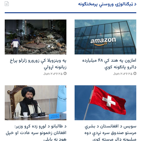
د ټیګنالوژۍ وروستي پرمختګونه
امازون په هند کې ۴۸ میلیارده
په وینزویلا کې زورورو زلزلو پراخ
ډالرو پانګونه کوي
زیانونه اړولي
۲۵ Jun ۲۰۲۶
۲۵ Jun ۲۰۲۶
سویس د افغانستان د بشري
د طالبانو د لوړو زده کړو وزیر:
مرستو صندوق سره نږدې دوه
افغانان زخمونو سره عادت او خپل
میلیونه ډالر مرسته کوي
هوډ نه بایلي