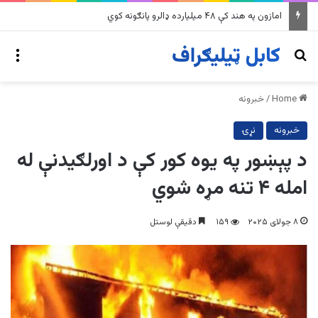
په وینزویلا کې زورورو زلزلو پراخ زیانونه اړولي
nu
Search for
Home
/
خبرونه
خبرونه
نړۍ
د پېښور په یوه کور کې د اورلګیدنې له
امله ۴ تنه مړه شوي
۸ جولای ۲۰۲۵
۱۵۹
دقیقې لوستل