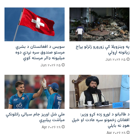
په وینزویلا کې زورورو زلزلو پراخ
سویس د افغانستان د بشري
زیانونه اړولي
مرستو صندوق سره نږدې دوه
میلیونه ډالر مرسته کوي
۲۵ Jun ۲۰۲۶
۲۵ Jun ۲۰۲۶
د طالبانو د لوړو زده کړو وزیر:
ملي شل اوریز جام سیالۍ راتلونکې
افغانان زخمونو سره عادت او خپل
میاشت پیلېږي
هوډ نه بایلي
۲۸ Apr ۲۰۲۶
۲۸ Apr ۲۰۲۶