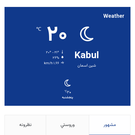
Weather
۲۰
℃
Kabul
۲۰º - ۲۱º
۲۶%
۱.۶۶ km/h
شین اسمان
۲۰
℃
پنجشنبه
مشهور
وروستي
نظرونه