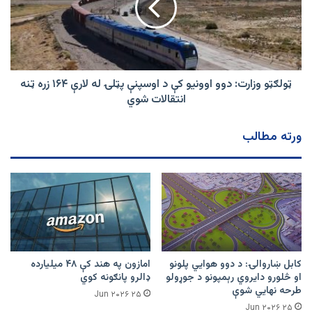
کې
د
اوسپنې
پټلۍ
له
لارې
ټولګټو وزارت: دوو اوونيو کې د اوسپنې پټلۍ له لارې ۱۶۴ زره ټنه
۱۶۴
انتقالات شوي
زره
ټنه
ورته مطالب
انتقالات
شوي
کابل ښاروالۍ: د دوو هوايي پلونو
امازون په هند کې ۴۸ میلیارده
او څلورو دایروي رېمپونو د جوړولو
ډالرو پانګونه کوي
طرحه نهایي شوې
۲۵ Jun ۲۰۲۶
۲۵ Jun ۲۰۲۶