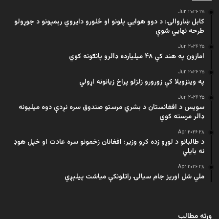
۲۵ Jun ۲۰۲۶
کابل ښاروالۍ: د دوو هوايي پلونو او څلورو دایروي رېمپونو د جوړولو
طرحه نهایي شوې
۲۵ Jun ۲۰۲۶
امازون په هند کې ۴۸ میلیارده ډالرو پانګونه کوي
۲۵ Jun ۲۰۲۶
په وینزویلا کې زورورو زلزلو پراخ زیانونه اړولي
۲۵ Jun ۲۰۲۶
سویس د افغانستان د بشري مرستو صندوق سره نږدې دوه میلیونه
ډالر مرسته کوي
۲۸ Apr ۲۰۲۶
د طالبانو د لوړو زده کړو وزیر: افغانان زخمونو سره عادت او خپل هوډ
نه بایلي
۲۸ Apr ۲۰۲۶
ملي شل اوریز جام سیالۍ راتلونکې میاشت پیلېږي
ورته مطالب