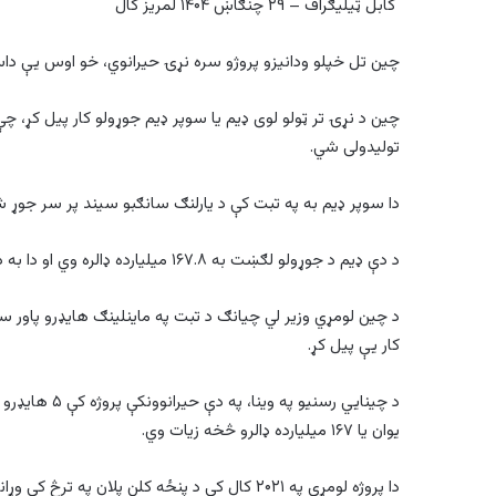
کابل ټیلیګراف – ۲۹ چنګاښ ۱۴۰۴ لمریز کال
چین تل خپلو ودانیزو پروژو سره نړۍ حیرانوي، خو اوس یې دا
چین د نړۍ تر ټولو لوی ډیم یا سوپر ډیم جوړولو کار پیل کړ، چې
تولیدولی شي.
دا سوپر ډیم به په تبت کې د یارلنګ سانګبو سیند پر سر جوړ ش
د دې ډیم د جوړولو لګښت به ۱۶۷.۸ میلیارده ډالره وي او دا به د نړۍ تر ټولو ګرانه ودانیزه پروژه وي.
د چین لومړي وزیر لي چیانګ د تبت په ماینلینګ هایډرو پاور
کار یې پیل کړ.
یوان یا ۱۶۷ میلیارده ډالرو څخه زیات وي.
دا پروژه لومړی په ۲۰۲۱ کال کې د پنځه کلن پلان په ترڅ کې وړاندې شوه او د سوپر ډیم په نوم ونومول شوه.