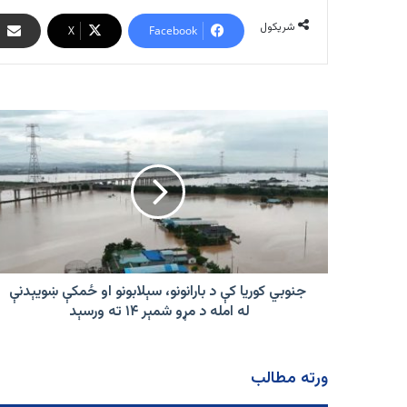
شریکول
X
Facebook
جنوبي
کوریا
کې
د
بارانونو،
سېلابونو
او
ځمکې
ښویېدنې
له
جنوبي کوریا کې د بارانونو، سېلابونو او ځمکې ښویېدنې
امله
له امله د مړو شمېر ۱۴ ته ورسېد
د
مړو
شمېر
ورته مطالب
۱۴
ته