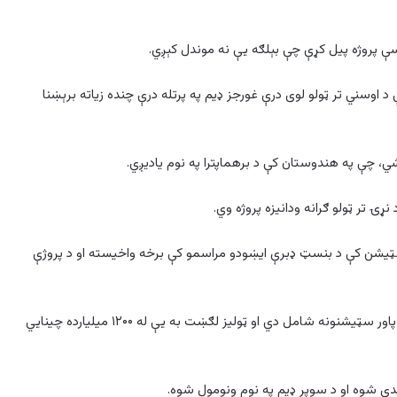
سې پروژه پیل کړې چې بېلګه یې نه موندل کېږي.
 د اوسني تر ټولو لوی درې غورجز ډیم په پرتله درې چنده زیاته برېښنا
ي، چې په هندوستان کې د برهماپترا په نوم یادیږي.
 سټیشن کې د بنسټ ډبرې ایښودو مراسمو کې برخه واخیسته او د پروژې
د چینایي رسنیو په وینا، په دې حیرانوونکې پروژه کې ۵ هایډرو پاور سټیشنونه شامل دي او ټولیز لګښت به یې له ۱۲۰۰ میلیارده چینایي