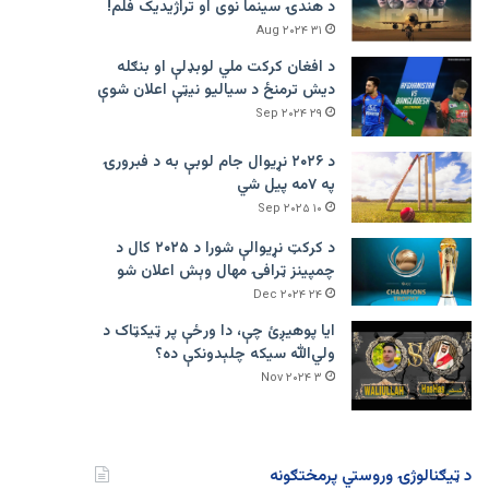
د هندۍ سینما نوی او تراژيديک فلم!
۳۱ Aug ۲۰۲۴
د افغان کرکت ملي لوبډلې او بنګله
دیش ترمنځ د سیالیو نیټې اعلان شوې
۲۹ Sep ۲۰۲۴
د ۲۰۲۶ نړیوال جام لوبې به د فبرورۍ
په ۷مه پیل شي
۱۰ Sep ۲۰۲۵
د کرکټ نړیوالې شورا د ۲۰۲۵ کال د
چمپینز ټرافۍ مهال وېش اعلان شو
۲۴ Dec ۲۰۲۴
ایا پوهیږئ چې، دا ورځې پر ټيکټاک د
ولي‌الله سیکه چلېدونکې ده؟
۳ Nov ۲۰۲۴
د ټیګنالوژۍ وروستي پرمختګونه