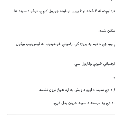
د سیند د برېښنا د تولید لپاره به د نارچا باروا غره کې ۲۰ کیلو متره اوږده له ۴ څخه تر ۶ پورې تونلونه جوړول کیږي، ترڅو د سیند ۵۰
امکان شته.
 شوي وو، چې د ډیم په پروژه کې ارضیاتي خوندیتوب ته لومړیتوب ورکول
و ارضیاتي څیړنې وکارول شي.
.
 د دې سیند د اوبو د وېش په اړه هیڅ تړون نشته.
 د دې په مرسته د سیند جریان بدل کړي.