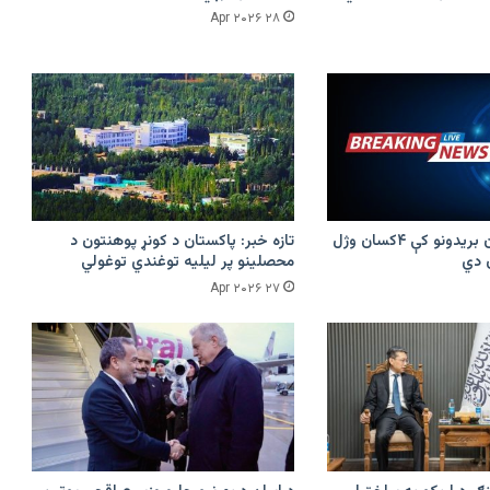
۲۸ Apr ۲۰۲۶
پرکونړ د پاکستان بریدونو کې ۴کسان وژل
تازه خبر: پاکستان د کونړ پوهنتون د
محصلینو پر لیلیه توغندي توغولي
۲۷ Apr ۲۰۲۶