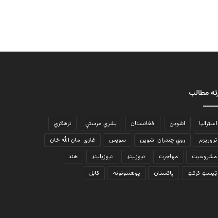
ته مطالب
اسټرالیا
اشوین
افغانستان
بشري مرستې
ترهګري
تروریزم
روي چندران اشوین
سویس
غازي امان الله خان
مشروعیت
مهاجرت
نیوزلینډ
نیوزیلینډ
هند
ټیسټ کرکټ
پاکستان
پوهنتونونه
کابل