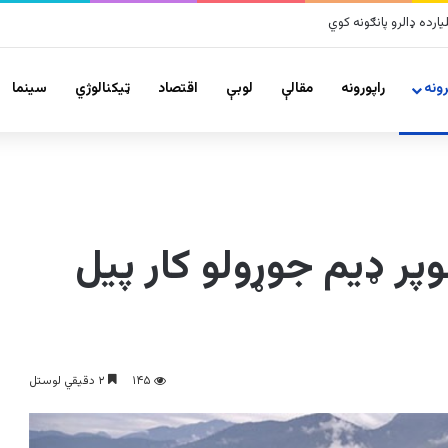
لزلو پراخ زیانونه اړولي
ونه
راپورونه
مقالې
لوبې
اقتصاد
ټیکنالوژي
سينما
ر ډیم جوړولو کار پیل
۱۴۵
۲ دقیقي لوستل