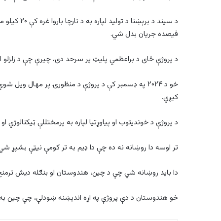
فیصده جریان بدل شي.
د پروژې ځای د براعظمي پلیټ پر سرحد دی، چیرې چې د زلزلو 
خو د ۲۰۲۴ په ډسمبر کې د پروژې د منظورۍ پر مهال ویل
کیږي.
د پروژې د خوندیتوب او پیاوړتیا لپاره به پرمختللې ټیکنالوژي ا
تر اوسه دا روښانه نه ده چې دا ډیم به تر کومې نیټې بشپړ شي
دا باید روښانه شي چې د چین، هندوستان او بنګله دیش ترمنځ
خو هندوستان د دې پروژې په اړه اندېښنه ښودلې، چې چین به