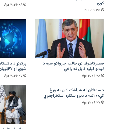
کوي
۲۸ Apr ۲۰۲۶
۲۵ Jun ۲۰۲۶
ضمیرکابلوف نن طالب چارواکو سره د
لیدنو لپاره کابل ته راځي
شوي او ۴۷ټپیان دي
۲۷ Apr ۲۰۲۶
۲۸ Apr ۲۰۲۶
د سمنګان له شباشک کان نه ورځ
کې۲۰۰ټنه د ډبرو سکاره استخراجېږي
۲۷ Apr ۲۰۲۶