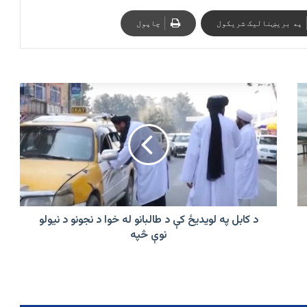
په بریښنالیک شریکول
چاپول
د
کابل
په
لویدیځ
کې
د
طالبانو
له
خوا
د
د کابل په لویدیځ کې د طالبانو له خوا د نجونو د نیولو
نجونو
نوې څپه
د
نیولو
نوې
څپه