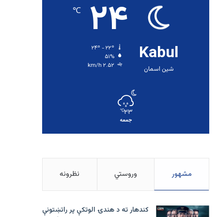
۲۴
℃
Kabul
۲۴º - ۲۲º
۵۱%
۲.۵۲ km/h
شین اسمان
۲۳
℃
جمعه
مشهور
وروستي
نظرونه
کندهار ته د هندۍ الوتکې پر راتښتونې