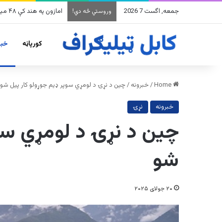
جمعه, اگست 7 2026
په وینزویلا کې زورورو ز
وروستي څه دي!
کورپاڼه
خبر
Home
/
خبرونه
/
چین د نړۍ د لومړي سوپر ډیم جوړولو کار پیل شو
خبرونه
نړۍ
چین د نړۍ د لومړي سوپ
شو
۲۰ جولای ۲۰۲۵