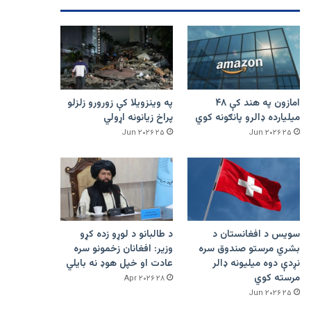
امازون په هند کې ۴۸
په وینزویلا کې زورورو زلزلو
میلیارده ډالرو پانګونه کوي
پراخ زیانونه اړولي
۲۵ Jun ۲۰۲۶
۲۵ Jun ۲۰۲۶
سویس د افغانستان د
د طالبانو د لوړو زده کړو
بشري مرستو صندوق سره
وزیر: افغانان زخمونو سره
نږدې دوه میلیونه ډالر
عادت او خپل هوډ نه بایلي
مرسته کوي
۲۸ Apr ۲۰۲۶
۲۵ Jun ۲۰۲۶