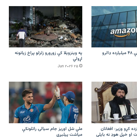
امازون په هند کې ۴۸ میلیارده ډالرو
په وینزویلا کې زورورو زلزلو پراخ زیانونه
اړولي
۲۵ Jun ۲۰۲۶
زده کړو وزیر: افغانان
ملي شل اوریز جام سیالۍ راتلونکې
 او خپل هوډ نه بایلي
میاشت پیلېږي