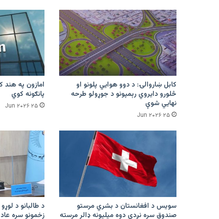
ورسېد
کابل ښاروالۍ: د دوو هوايي پلونو او
څلورو دایروي رېمپونو د جوړولو طرحه
پانګونه کوي
نهایي شوې
۲۵ Jun ۲۰۲۶
۲۵ Jun ۲۰۲۶
سویس د افغانستان د بشري مرستو
د طالبانو د لوړو 
صندوق سره نږدې دوه میلیونه ډالر مرسته
زخمونو سره عادت