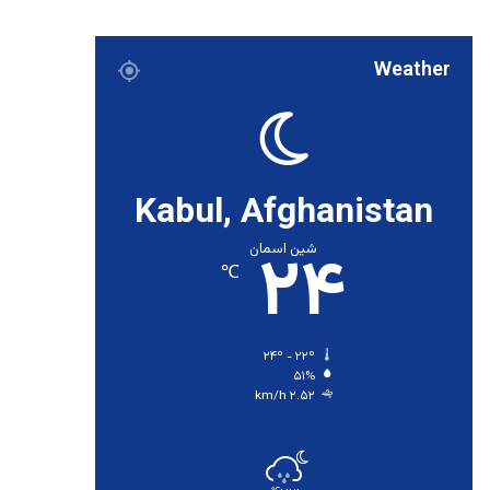
Weather
Kabul, Afghanistan
۲۴
شین اسمان
℃
۲۴º - ۲۲º
۵۱%
۲.۵۲ km/h