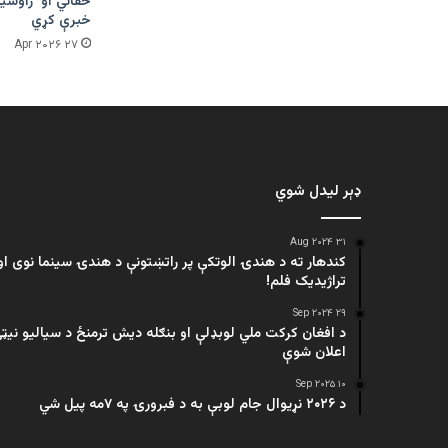
حقاني او ژاوشین
خبرې کړي
۲۷ Apr ۲۰۲۶
ډېر لیدل شوي
۳۱ Aug ۲۰۲۴
کندهار ته د هندۍ الوتکې پر راتښتونې د هندۍ سینما نوی او
تراژيديک فلم!
۲۹ Sep ۲۰۲۴
د افغان کرکت ملي لوبډلې او بنګله دیش ترمنځ د سیالیو نیټ
اعلان شوې
۱۰ Sep ۲۰۲۵
د ۲۰۲۶ نړیوال جام لوبې به د فبرورۍ په ۷مه پیل شي