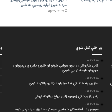
ګ د اړیکو په پراختیا
د ایران د بهرنیو چارو وزیر عراقچي،پوتین
سره د خبرو لپاره روسیې ته تللی
۲۷ Apr ۲۰۲۶
بیا ځلې کتل شوي
ور
۲۵ Jun ۲۰۲۶
کابل ښاروالۍ: د دوو هوايي پلونو او څلورو دایروي رېمپونو د
جوړولو طرحه نهایي شوې
۲۵ Jun ۲۰۲۶
ې
امازون په هند کې ۴۸ میلیارده ډالرو پانګونه کوي
۲۵ Jun ۲۰۲۶
په وینزویلا کې زورورو زلزلو پراخ زیانونه اړولي
۲۵ Jun ۲۰۲۶
سویس د افغانستان د بشري مرستو صندوق سره نږدې دوه