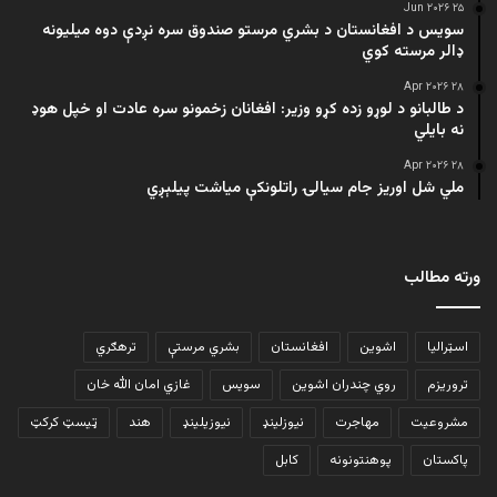
۲۵ Jun ۲۰۲۶
سویس د افغانستان د بشري مرستو صندوق سره نږدې دوه میلیونه
ډالر مرسته کوي
۲۸ Apr ۲۰۲۶
د طالبانو د لوړو زده کړو وزیر: افغانان زخمونو سره عادت او خپل هوډ
نه بایلي
۲۸ Apr ۲۰۲۶
ملي شل اوریز جام سیالۍ راتلونکې میاشت پیلېږي
ورته مطالب
اسټرالیا
اشوین
افغانستان
بشري مرستې
ترهګري
تروریزم
روي چندران اشوین
سویس
غازي امان الله خان
مشروعیت
مهاجرت
نیوزلینډ
نیوزیلینډ
هند
ټیسټ کرکټ
پاکستان
پوهنتونونه
کابل