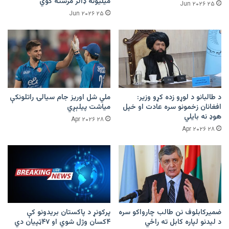
میلیونه ډالر مرسته کوي
۲۵ Jun ۲۰۲۶
۲۵ Jun ۲۰۲۶
د طالبانو د لوړو زده کړو وزیر:
ملي شل اوریز جام سیالۍ راتلونکې
افغانان زخمونو سره عادت او خپل
میاشت پیلېږي
هوډ نه بایلي
۲۸ Apr ۲۰۲۶
۲۸ Apr ۲۰۲۶
ضمیرکابلوف نن طالب چارواکو سره
پرکونړ د پاکستان بریدونو کې
د لیدنو لپاره کابل ته راځي
۴کسان وژل شوي او ۴۷ټپیان دي