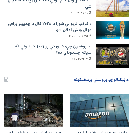
د ۲۰۲۶ نړیوال جام لوبې به د فبرورۍ په ۷مه پیل
شي
۱۰ Sep ۲۰۲۵
د کرکټ نړیوالې شورا د ۲۰۲۵ کال د چمپینز ټرافۍ
مهال وېش اعلان شو
۲۴ Dec ۲۰۲۴
ایا پوهیږئ چې، دا ورځې پر ټيکټاک د ولي‌الله
سیکه چلېدونکې ده؟
۳ Nov ۲۰۲۴
د ټیګنالوژۍ وروستي پرمختګونه