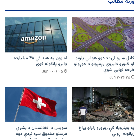
ورته مطالب
اوښتې
کابل ښاروالۍ: د دوو هوايي پلونو
امازون په هند کې ۴۸ میلیارده
او څلورو دایروي رېمپونو د جوړولو
ډالرو پانګونه کوي
طرحه نهایي شوې
۲۵ Jun ۲۰۲۶
۲۵ Jun ۲۰۲۶
په وینزویلا کې زورورو زلزلو پراخ
سویس د افغانستان د بشري
زیانونه اړولي
مرستو صندوق سره نږدې دوه