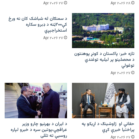
۲۷ Apr ۲۰۲۶
۲۸ Apr ۲۰۲۶
د سمنګان له شباشک کان نه ورځ
کې۲۰۰ټنه د ډبرو سکاره
استخراجېږي
۲۷ Apr ۲۰۲۶
تازه خبر: پاکستان د کونړ پوهنتون
د محصلینو پر لیلیه توغندي
توغولي
۲۷ Apr ۲۰۲۶
حقاني او ژاوشینګ د اړیکو په
د ایران د بهرنیو چارو وزیر
پراختیا خبرې کړي
عراقچي،پوتین سره د خبرو لپاره
روسیې ته تللی
۲۷ Apr ۲۰۲۶