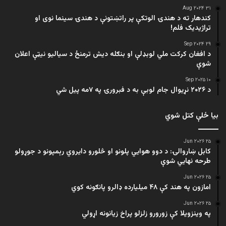
۳۱ Aug ۲۰۲۴
کندهار ته د هندۍ الوتکې پر راتښتونې د هندۍ سینما نوی او
تراژيديک فلم!
۲۹ Sep ۲۰۲۴
د افغان کرکت ملي لوبډلې او بنګله دیش ترمنځ د سیالیو نیټې اعلان
شوې
۱۰ Sep ۲۰۲۵
د ۲۰۲۶ نړیوال جام لوبې به د فبرورۍ په ۷مه پیل شي
بیا ځلې کتل شوي
۲۵ Jun ۲۰۲۶
کابل ښاروالۍ: د دوو هوايي پلونو او څلورو دایروي رېمپونو د جوړولو
طرحه نهایي شوې
۲۵ Jun ۲۰۲۶
امازون په هند کې ۴۸ میلیارده ډالرو پانګونه کوي
۲۵ Jun ۲۰۲۶
په وینزویلا کې زورورو زلزلو پراخ زیانونه اړولي