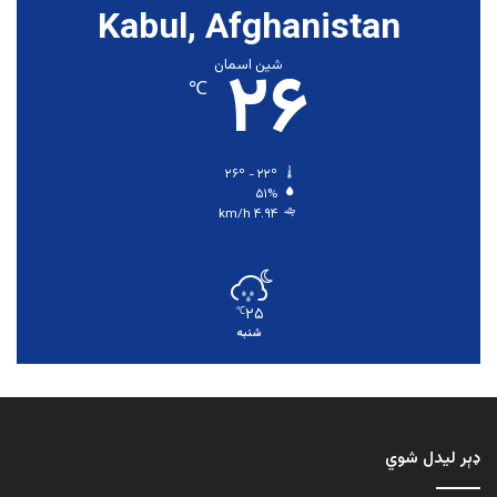
Kabul, Afghanistan
۲۶
شین اسمان
℃
۲۶º - ۲۲º
۵۱%
۴.۹۴ km/h
۲۵
℃
شنبه
ډېر لیدل شوي