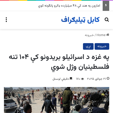
په وینزویلا کې زورورو زلزلو پراخ زیانونه اړولي
nu
Search for
Home
/
خبرونه
خبرونه
نړۍ
په غزه د اسرائیلو بریدونو کې ۱۰۴ تنه
فلسطینیان وژل شوي
۲۱ جولای ۲۰۲۵
۱۷۰
دقیقې لوستل