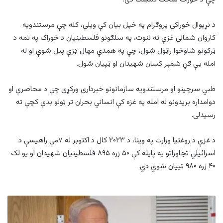
د نړیوال خوراکي پروګرام په خپل بیان کې ویلي، کله چې مرستندویه
کاروان شمالي غزې ته ننوت، په سلګونو فلسطینیان د خوراک په تمه د
ټرکونو شاوخوا راټول شول، چې په همدې مهال ډزې پیل شوې او له
امله یې ګڼ شمېر کسان شهیدان او ټپیان شول.
طبي سرچینو او مرستندویه سازمانونو خبرداری ورکړی چې د محاصرې او
دوامداره بریدونو له امله په غزه کې انساني بحران تر ټولو بدې کچې ته
رسیدلی.
د غزې د روغتیا وزارت په وینا، د ۲۰۲۳ کال د اکتوبر له ۷مې راهیسې د
اسرائیلي تجاوزاتو په پایله کې ۵۰ زره ۸۹۵ فلسطینیان شهیدان او یو لک
۴۰ زره ۹۸۰ ټپیان شوي دي.
د
اسرائیلو
لومړی