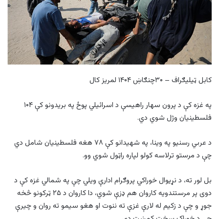
کابل ټیلیګراف – ۳۰چنګاښ ۱۴۰۴ لمریز کال
په غزه کې د پرون سهار راهیسې د اسرائیلي پوځ په بریدونو کې ۱۰۴
فلسطینیان وژل شوي دي.
د عربي رسنیو په وینا، په شهیدانو کې ۷۸ هغه فلسطینیان شامل دي
چې د مرستو ترلاسه کولو لپاره راټول شوي وو.
بل لور ته، د نړیوال خوراکي پروګرام ادارې ویلي چې په شمالي غزه کې د
دوی پر مرستندویه کاروان هم ډزې شوي، دا کاروان د ۲۵ ټرکونو څخه
جوړ و چې د زکیم له لارې غزې ته ننوت او هغو سیمو ته روان و چیرې
چې د خوراک سخت کمښت دی.