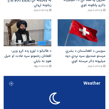
امازون په هند کې ۴۸ میلیارده
په وینزویلا کې زورورو زلزلو پراخ
ډالرو پانګونه کوي
زیانونه اړولي
۲۵ Jun ۲۰۲۶
۲۵ Jun ۲۰۲۶
سویس د افغانستان د بشري
د طالبانو د لوړو زده کړو وزیر:
مرستو صندوق سره نږدې دوه
افغانان زخمونو سره عادت او خپل
میلیونه ډالر مرسته کوي
هوډ نه بایلي
۲۸ Apr ۲۰۲۶
۲۵ Jun ۲۰۲۶
Weather