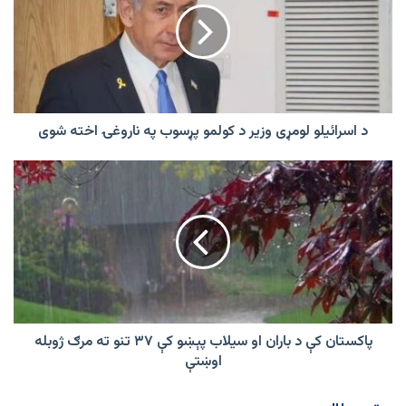
وزیر
د
کولمو
پړسوب
په
ناروغۍ
اخته
د اسرائیلو لومړی وزیر د کولمو پړسوب په ناروغۍ اخته شوی
شوی
پاکستان
کې
د
باران
او
سیلاب
پېښو
کې
۳۷
تنو
پاکستان کې د باران او سیلاب پېښو کې ۳۷ تنو ته مرګ ژوبله
ته
اوښتې
مرګ
ژوبله