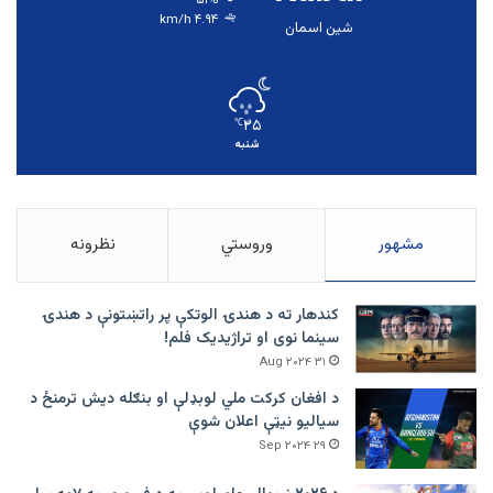
۴.۹۴ km/h
شین اسمان
۲۵
℃
شنبه
مشهور
وروستي
نظرونه
کندهار ته د هندۍ الوتکې پر راتښتونې د هندۍ
سینما نوی او تراژيديک فلم!
۳۱ Aug ۲۰۲۴
د افغان کرکت ملي لوبډلې او بنګله دیش ترمنځ د
سیالیو نیټې اعلان شوې
۲۹ Sep ۲۰۲۴