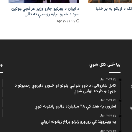
ګ د اړیکو په پراختیا
د ایران د بهرنیو چارو وزیر عراقچي،پوتین
سره د خبرو لپاره روسیې ته تللی
۲۷ Apr ۲۰۲۶
بیا ځلې کتل شوي
ور
۲۵ Jun ۲۰۲۶
کابل ښاروالۍ: د دوو هوايي پلونو او څلورو دایروي رېمپونو د
جوړولو طرحه نهایي شوې
۲۵ Jun ۲۰۲۶
ې
امازون په هند کې ۴۸ میلیارده ډالرو پانګونه کوي
۲۵ Jun ۲۰۲۶
په وینزویلا کې زورورو زلزلو پراخ زیانونه اړولي
۲۵ Jun ۲۰۲۶