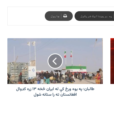
په بریښنالیک شریکول
چاپول
طالبان:
په
یوه
ورځ
کې
له
ایران
څخه
۱۳
زره
طالبان: په یوه ورځ کې له ایران څخه ۱۳ زره کډوال
کډوال
افغانستان ته را ستانه شول
افغانستان
ته
را