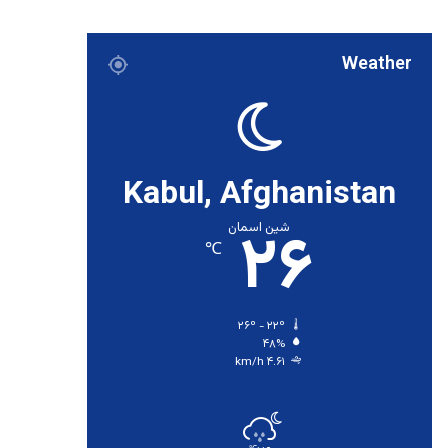
Weather
Kabul, Afghanistan
۲۶
شین اسمان
℃
۲۶º - ۲۲º
۴۸%
۴.۶۱ km/h