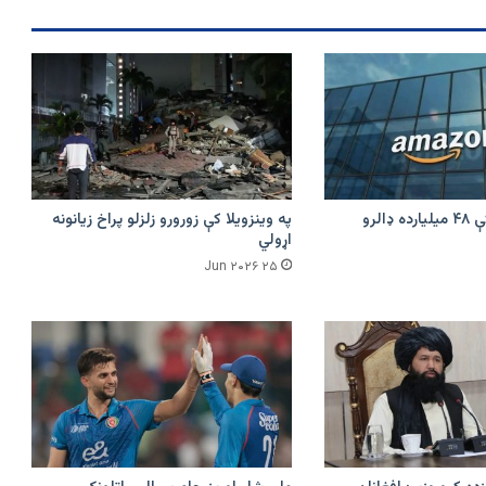
ستانه
شول
امازون په هند کې ۴۸ میلیارده ډالرو
په وینزویلا کې زورورو زلزلو پراخ زیانونه
اړولي
۲۵ Jun ۲۰۲۶