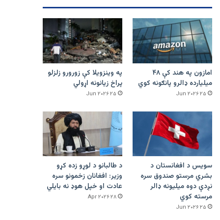
امازون په هند کې ۴۸
په وینزویلا کې زورورو زلزلو
میلیارده ډالرو پانګونه کوي
پراخ زیانونه اړولي
۲۵ Jun ۲۰۲۶
۲۵ Jun ۲۰۲۶
سویس د افغانستان د
د طالبانو د لوړو زده کړو
بشري مرستو صندوق سره
وزیر: افغانان زخمونو سره
نږدې دوه میلیونه ډالر
عادت او خپل هوډ نه بایلي
مرسته کوي
۲۸ Apr ۲۰۲۶
۲۵ Jun ۲۰۲۶