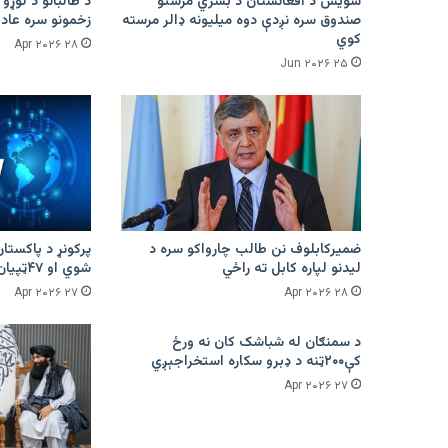
سویس د افغانستان د بشري مرستو
د طالبانو د لوړو 
صندوق سره نږدې دوه میلیونه ډالر مرسته
زخمونو سره عادت
کوي
۲۸ Apr ۲۰۲۶
۲۵ Jun ۲۰۲۶
ضمیرکابلوف نن طالب چارواکو سره د
لیدنو لپاره کابل ته راځي
شوي او ۴۷ټپیان دي
۲۷ Apr ۲۰۲۶
۲۸ Apr ۲۰۲۶
د سمنګان له شباشک کان نه ورځ
کې۲۰۰ټنه د ډبرو سکاره استخراجېږي
۲۷ Apr ۲۰۲۶