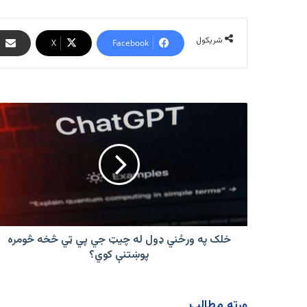
شریکول
X
Facebook
خلک
په
ورځني
ډول
له
چیټ
جي
پي
ټي
څخه
خلک په ورځني ډول له چیټ جي پي ټي څخه څومره
څومره
پوښتنې کوي؟
پوښتنې
کوي؟
ورته مطالب