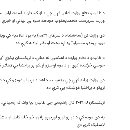
د طالبانو دفاع وزارت اعلان کړی چې د ازبکستان د استخباراتو م
وزارت سرپرست محمدیعقوب مجاهد سره یې لیدلي او خبرې ا
دې وزارت نن (سه‌شنبه، د سرطان ۳۱م
نورو اړوندو مسایلو” په اړه بحث او نظر تبادله کړې ده.
د طالبانو د دفاع وزارت د اعلامیې له مخې، د ازبکستان پلاوي “
خوښي څرګنده کړې او د دوه اړخیزو اړیکو پر پراختیا یې ټینګار 
دې وزارت زیاته کړې چې یعقوب مجاهد د نړیوالو غونډو کې د طالب
اړیکو د پراختیا غوښتنه یې کړې ده.
ازبکستان له ۲۰۲۱ کال راهیسې چې طالبان بیا واک ته رسیدلي، له دې ډلې سره پراخ سیاسي او اقتصادي تعاملات لري.
په دې موده کې د دواړو لورو لوړپوړو پلاوو څو ځله کابل او تا
لاسلیک کړي دي.