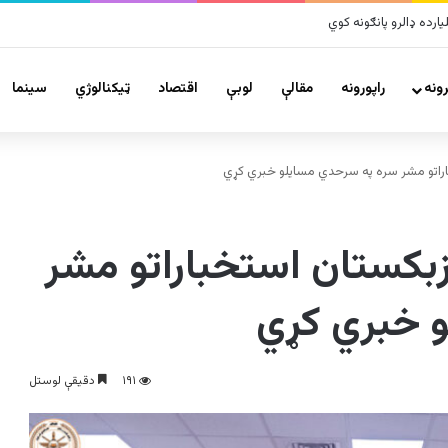
لو پراخ زیانونه اړولي
ونه
راپورونه
مقالې
لوبې
اقتصاد
ټیکنالوژي
سينما
خباراتو مشر سره په سرحدي مسایلو خبري کړي
ازبکستان استخباراتو مشر
 خبري کړي
۱۹۱
دقیقې لوستل