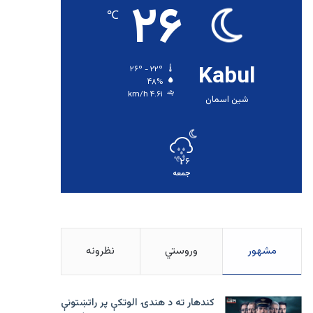
۲۶
℃
Kabul
۲۶º - ۲۲º
۴۸%
۴.۶۱ km/h
شین اسمان
۲۶
℃
جمعه
مشهور
وروستي
نظرونه
کندهار ته د هندۍ الوتکې پر راتښتونې