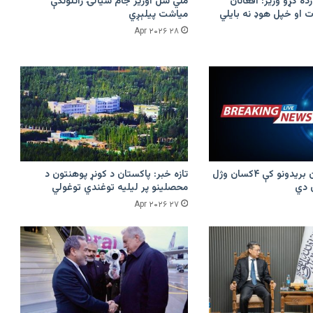
زده کړو وزیر: افغانان
ملي شل اوریز جام سیالۍ راتلونکې
 او خپل هوډ نه بایلي
میاشت پیلېږي
۲۸ Apr ۲۰۲۶
پرکونړ د پاکستان بریدونو کې ۴کسان وژل
تازه خبر: پاکستان د کونړ پوهنتون د
محصلینو پر لیلیه توغندي توغولي
۲۷ Apr ۲۰۲۶