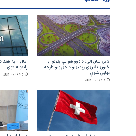
کابل ښاروالۍ: د دوو هوايي پلونو او
څلورو دایروي رېمپونو د جوړولو طرحه
پانګونه کوي
نهایي شوې
۲۵ Jun ۲۰۲۶
۲۵ Jun ۲۰۲۶