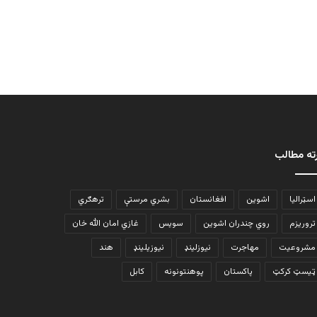
ته مطالب
اسټرالیا
اشوین
افغانستان
بشري مرستې
ترهګري
تروریزم
روي چندران اشوین
سویس
غازي امان الله خان
مشروعیت
مهاجرت
نیوزلینډ
نیوزیلینډ
هند
ټیسټ کرکټ
پاکستان
پوهنتونونه
کابل