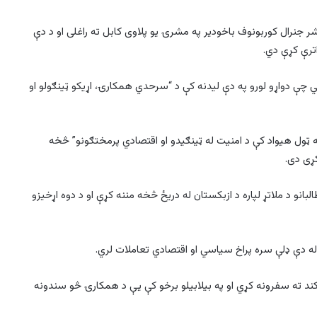
شر جنرال کوربونوف باخودیر په مشرۍ یو پلاوی کابل ته راغلی او د دې
ترې کړې دي.
ه) په یوه اعلامیه کې ویلي چې دواړو لورو په دې لیدنه کې د “سرحدي همکارۍ، اړیکو ټینګولو او
په ټول هیواد کې د امنیت له ټینګیدو او اقتصادي پرمختګونو” څخه
کړی دی.
انو د ملاتړ لپاره د ازبکستان له دریځ څخه مننه کړې او د دوه اړخیزو
شکند ته سفرونه کړي او په بیلابیلو برخو کې یې د همکارۍ څو سندونه