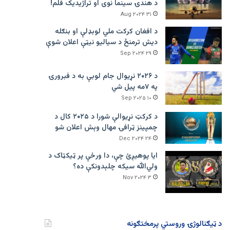
د هندۍ سینما نوی او تراژيديک فلم!
۳۱ Aug ۲۰۲۴
د افغان کرکت ملي لوبډلې او بنګله
دیش ترمنځ د سیالیو نیټې اعلان شوې
۲۹ Sep ۲۰۲۴
د ۲۰۲۶ نړیوال جام لوبې به د فبرورۍ
په ۷مه پیل شي
۱۰ Sep ۲۰۲۵
د کرکټ نړیوالې شورا د ۲۰۲۵ کال د
چمپینز ټرافۍ مهال وېش اعلان شو
۲۴ Dec ۲۰۲۴
ایا پوهیږئ چې، دا ورځې پر ټيکټاک د
ولي‌الله سیکه چلېدونکې ده؟
۳ Nov ۲۰۲۴
د ټیګنالوژۍ وروستي پرمختګونه