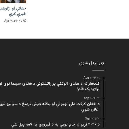
حقاني او ژاوشین
خبرې کړي
۲۷ Apr ۲۰۲۶
ډېر لیدل شوي
۳۱ Aug ۲۰۲۴
کندهار ته د هندۍ الوتکې پر راتښتونې د هندۍ سینما نوی او
تراژيديک فلم!
۲۹ Sep ۲۰۲۴
د افغان کرکت ملي لوبډلې او بنګله دیش ترمنځ د سیالیو نیټ
اعلان شوې
۱۰ Sep ۲۰۲۵
د ۲۰۲۶ نړیوال جام لوبې به د فبرورۍ په ۷مه پیل شي