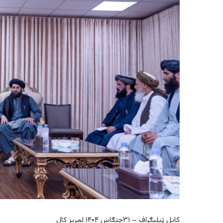
کابل ټیلیګراف – ۳۱چنګاښ ۱۴۰۴ لمریز کال