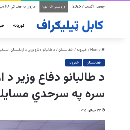
جمعه, اگست 7 2026
په وینزویلا کې زورورو زلز
وروستي څه دي!
کورپاڼه
خبر
Home
/
خبرونه
/
افغانستان
/
د طالبانو دفاع وزیر د ازبکستان است
افغانستان
خبرونه
د طالبانو دفاع وزیر د 
سره په سرحدي مسایلو
۲۲ جولای ۲۰۲۵