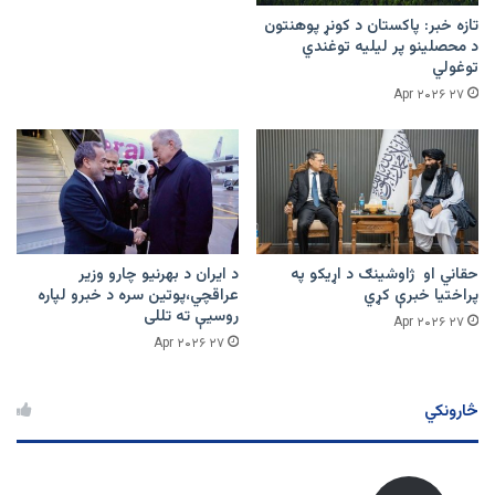
تازه خبر: پاکستان د کونړ پوهنتون
د محصلینو پر لیلیه توغندي
توغولي
۲۷ Apr ۲۰۲۶
حقاني او ژاوشینګ د اړیکو په
د ایران د بهرنیو چارو وزیر
پراختیا خبرې کړي
عراقچي،پوتین سره د خبرو لپاره
روسیې ته تللی
۲۷ Apr ۲۰۲۶
۲۷ Apr ۲۰۲۶
څارونکي