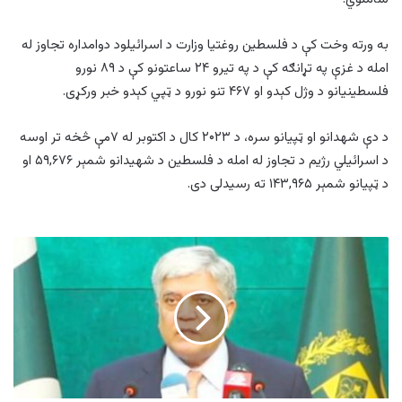
به ورته وخت کې د فلسطین روغتیا وزارت د اسرائیلود دوامداره تجاوز له
امله د غزې په تړانګه کې د په تیرو ۲۴ ساعتونو کې د ۸۹ نورو
فلسطینیانو د وژل کېدو او ۴۶۷ تنو نورو د ټپي کېدو خبر ورکړی.
د دې شهدانو او ټپیانو سره، د ۲۰۲۳ کال د اکتوبر له ۷مې څخه تر اوسه
د اسرائیلي رژیم د تجاوز له امله د فلسطین د شهیدانو شمېر ۵۹,۶۷۶ او
د ټپیانو شمېر ۱۴۳,۹۶۵ ته رسیدلی دی.
پاکستان:
د
طالبانو
په
رسمیت
پېژندلو
موضوع
یوازې
آټکل