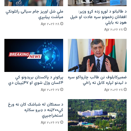
د طالبانو د لوړو زده کړو وزیر:
ملي شل اوریز جام سیالۍ راتلونکې
افغانان زخمونو سره عادت او خپل
میاشت پیلېږي
هوډ نه بایلي
۲۸ Apr ۲۰۲۶
۲۸ Apr ۲۰۲۶
ضمیرکابلوف نن طالب چارواکو سره
پرکونړ د پاکستان بریدونو کې
د لیدنو لپاره کابل ته راځي
۴کسان وژل شوي او ۴۷ټپیان دي
۲۷ Apr ۲۰۲۶
۲۸ Apr ۲۰۲۶
د سمنګان له شباشک کان نه ورځ
کې۲۰۰ټنه د ډبرو سکاره
استخراجېږي
۲۷ Apr ۲۰۲۶