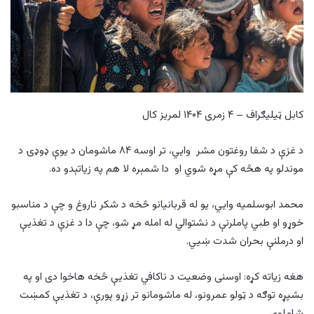
کابل ټیلیګراف – ۴ زمری ۱۴۰۴ لمریز کال
د غزې د شفا روغتون مشر وایي، تر اوسه ۸۴ ماشومان د یوې ډوډۍ د
موندلو په هڅه کې مړه شوي او دا شمېره لا هم په زیاتېدو ده.
محمد ابوسلمیه وایي، یو له قربانیانو څخه د شکر ناروغ و چې د مناسبو
خوړو او طبي پاملرنې د نشتوالي له امله مړ شو، چې دا د غزې د تغذیې
او درملنې بحران شدت ښيي.
هغه زیاته کړه: اوسنی وضعیت د ناکافي تغذیې څخه هاخوا دی او په
بشپړه توګه د ټولو عمرونو، له ماشومانو تر زړو پورې، د تغذیې کمښت
شاملوي.