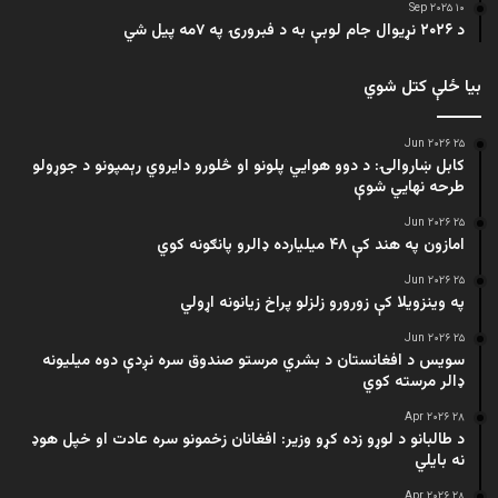
۱۰ Sep ۲۰۲۵
د ۲۰۲۶ نړیوال جام لوبې به د فبرورۍ په ۷مه پیل شي
بیا ځلې کتل شوي
۲۵ Jun ۲۰۲۶
کابل ښاروالۍ: د دوو هوايي پلونو او څلورو دایروي رېمپونو د جوړولو
طرحه نهایي شوې
۲۵ Jun ۲۰۲۶
امازون په هند کې ۴۸ میلیارده ډالرو پانګونه کوي
۲۵ Jun ۲۰۲۶
په وینزویلا کې زورورو زلزلو پراخ زیانونه اړولي
۲۵ Jun ۲۰۲۶
سویس د افغانستان د بشري مرستو صندوق سره نږدې دوه میلیونه
ډالر مرسته کوي
۲۸ Apr ۲۰۲۶
د طالبانو د لوړو زده کړو وزیر: افغانان زخمونو سره عادت او خپل هوډ
نه بایلي
۲۸ Apr ۲۰۲۶