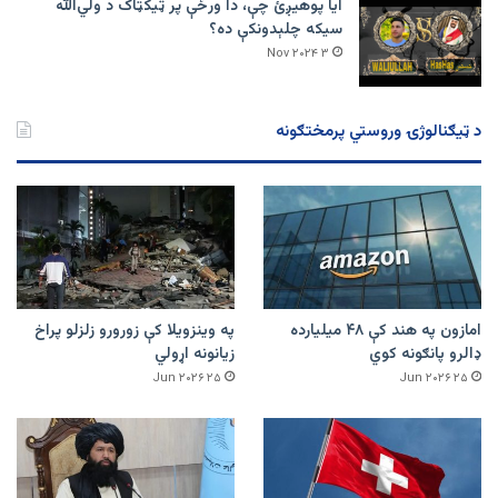
ایا پوهیږئ چې، دا ورځې پر ټيکټاک د ولي‌الله
سیکه چلېدونکې ده؟
۳ Nov ۲۰۲۴
د ټیګنالوژۍ وروستي پرمختګونه
امازون په هند کې ۴۸ میلیارده
په وینزویلا کې زورورو زلزلو پراخ
ډالرو پانګونه کوي
زیانونه اړولي
۲۵ Jun ۲۰۲۶
۲۵ Jun ۲۰۲۶