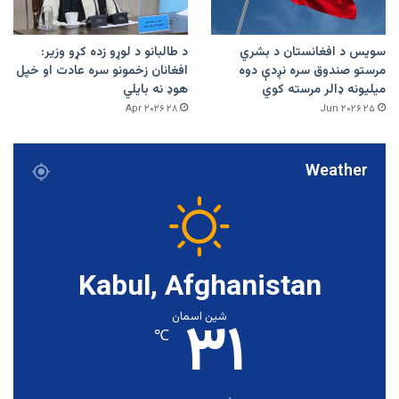
سویس د افغانستان د بشري
د طالبانو د لوړو زده کړو وزیر:
مرستو صندوق سره نږدې دوه
افغانان زخمونو سره عادت او خپل
میلیونه ډالر مرسته کوي
هوډ نه بایلي
۲۸ Apr ۲۰۲۶
۲۵ Jun ۲۰۲۶
Weather
Kabul, Afghanistan
۳۱
شین اسمان
℃