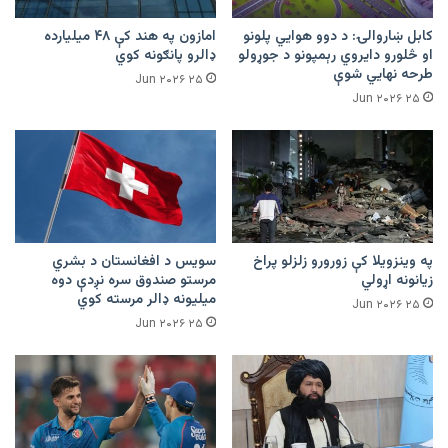
کابل ښاروالۍ: د دوو هوايي پلونو
امازون په هند کې ۴۸ میلیارده
او څلورو دایروي رېمپونو د جوړولو
ډالرو پانګونه کوي
طرحه نهایي شوې
۲۵ Jun ۲۰۲۶
۲۵ Jun ۲۰۲۶
په وینزویلا کې زورورو زلزلو پراخ
سویس د افغانستان د بشري
زیانونه اړولي
مرستو صندوق سره نږدې دوه
میلیونه ډالر مرسته کوي
۲۵ Jun ۲۰۲۶
۲۵ Jun ۲۰۲۶