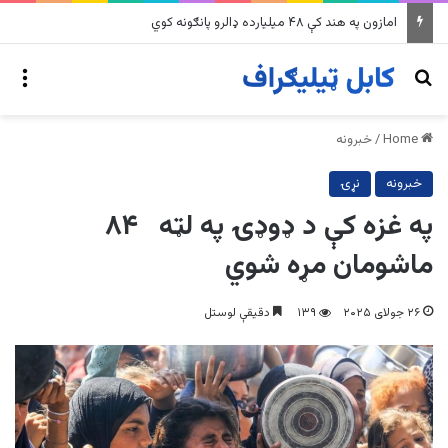
په وینزویلا کې زورورو زلزلو پراخ زیانونه اړولي
nu
Search for
Home
/
خبرونه
خبرونه
نړۍ
په غزه کې د ډوډۍ په لټه ۸۴
ماشومان مړه شوي
۲۶ جولای ۲۰۲۵
۱۳۹
دقیقې لوستل