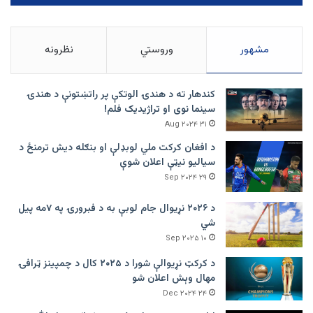
مشهور
وروستي
نظرونه
کندهار ته د هندۍ الوتکې پر راتښتونې د هندۍ
سینما نوی او تراژيديک فلم!
۳۱ Aug ۲۰۲۴
د افغان کرکت ملي لوبډلې او بنګله دیش ترمنځ د
سیالیو نیټې اعلان شوې
۲۹ Sep ۲۰۲۴
د ۲۰۲۶ نړیوال جام لوبې به د فبرورۍ په ۷مه پیل
شي
۱۰ Sep ۲۰۲۵
د کرکټ نړیوالې شورا د ۲۰۲۵ کال د چمپینز ټرافۍ
مهال وېش اعلان شو
۲۴ Dec ۲۰۲۴