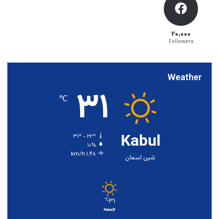
۲۰،۰۰۰
Followers
Weather
۳۱
℃
Kabul
۳۱º - ۲۲º
۱۰%
۱.۴۸ km/h
شین اسمان
۳۱
℃
جمعه