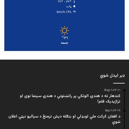
۳۱º - ۲۲º
۱۰%
۱.۴۸ km/h
۳۱
℃
جمعه
ډېر لیدل شوي
۳۱ Aug ۲۰۲۴
کندهار ته د هندۍ الوتکې پر راتښتونې د هندۍ سینما نوی او
تراژيديک فلم!
۲۹ Sep ۲۰۲۴
د افغان کرکت ملي لوبډلې او بنګله دیش ترمنځ د سیالیو نیټې اعلان
شوې