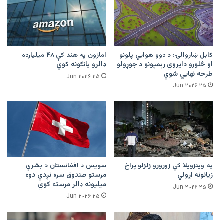
کابل ښاروالۍ: د دوو هوايي پلونو
امازون په هند کې ۴۸ میلیارده
او څلورو دایروي رېمپونو د جوړولو
ډالرو پانګونه کوي
طرحه نهایي شوې
۲۵ Jun ۲۰۲۶
۲۵ Jun ۲۰۲۶
په وینزویلا کې زورورو زلزلو پراخ
سویس د افغانستان د بشري
زیانونه اړولي
مرستو صندوق سره نږدې دوه
میلیونه ډالر مرسته کوي
۲۵ Jun ۲۰۲۶
۲۵ Jun ۲۰۲۶