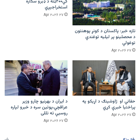
کې۲۰۰ټنه د ډبرو سکاره
استخراجېږي
۲۷ Apr ۲۰۲۶
تازه خبر: پاکستان د کونړ پوهنتون
د محصلینو پر لیلیه توغندي
توغولي
۲۷ Apr ۲۰۲۶
حقاني او ژاوشینګ د اړیکو په
د ایران د بهرنیو چارو وزیر
پراختیا خبرې کړي
عراقچي،پوتین سره د خبرو لپاره
روسیې ته تللی
۲۷ Apr ۲۰۲۶
۲۷ Apr ۲۰۲۶