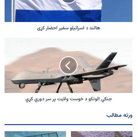
کړی
هالند د اسرائیلو سفیر احضار کړی
جنګي
الوتکو
د
خوست
ولایت
پر
سر
دورې
کړي
جنګي الوتکو د خوست ولایت پر سر دورې کړي
ورته مطالب