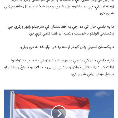
ژوبله اوښتې، چې یو ماشوم وژل شوی او یوه ښځه او یو بل ماشوم ټپي
شوی دی.
دا په داسې حال کې ده، چې په افغانستان کې سرچینو راپور ورکړی چې
پاکستاني الوتکو د خوست ولایت ۤپر فضا ګزمې کړې دي.
د پاکستان امنیتي چارواکو تر اوسه په دې تړاو څه نه دي ویلي.
دا په داسې حال کې ده چې په وروستیو کلونو کې په خیبر پښتونخوا
ایالت کې د پاکستاني ځواکونو او د ټي ټي پی د جنګیالیو ترمنځ وسله والو
ترمنځ نښتې زیاتې شوې دي.
هالند
د
اسرائیلو
سفیر
احضار