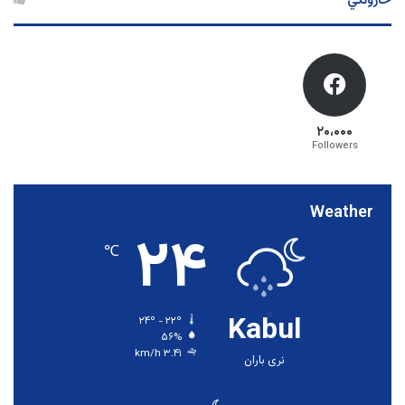
څارونکي
۲۰،۰۰۰
Followers
Weather
۲۴
℃
Kabul
۲۴º - ۲۲º
۵۶%
۳.۴۱ km/h
نری باران