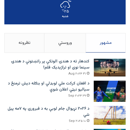
۲۵
℃
شنبه
مشهور
وروستي
نظرونه
کندهار ته د هندۍ الوتکې پر راتښتونې د هندۍ
سینما نوی او تراژيديک فلم!
۳۱ Aug ۲۰۲۴
د افغان کرکت ملي لوبډلې او بنګله دیش ترمنځ د
سیالیو نیټې اعلان شوې
۲۹ Sep ۲۰۲۴
د ۲۰۲۶ نړیوال جام لوبې به د فبرورۍ په ۷مه پیل
شي
۱۰ Sep ۲۰۲۵