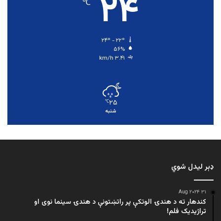
۲۴
℃
۲۴º - ۲۲º
۵۶%
۳.۴۱ km/h
۲۵
℃
شنبه
ډېر لیدل شوي
۳۱ Aug ۲۰۲۴
کندهار ته د هندۍ الوتکې پر راتښتونې د هندۍ سینما نوی او
تراژيديک فلم!