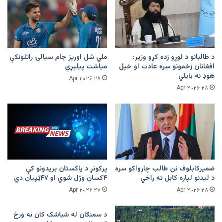
د طالبانو د لوړو زده کړو وزیر:
ملي شل اوریز جام سیالۍ راتلونکې
افغانان زخمونو سره عادت او خپل
میاشت پیلېږي
هوډ نه بایلي
۲۸ Apr ۲۰۲۶
۲۸ Apr ۲۰۲۶
ضمیرکابلوف نن طالب چارواکو سره
پرکونړ د پاکستان بریدونو کې
د لیدنو لپاره کابل ته راځي
۴کسان وژل شوي او ۴۷ټپیان دي
۲۷ Apr ۲۰۲۶
۲۸ Apr ۲۰۲۶
د سمنګان له شباشک کان نه ورځ