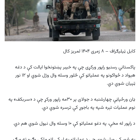
کابل ټیلیګراف – ۸ زمری ۱۴۰۴ لمریز کال
پاکستاني رسنیو راپور ورکړی چې په خیبر پښتونخوا ایالت کې د دغه
هېواد د ځواکونو په عملیاتو کې څلور وسله وال وژل شوي او ۱۲ نور
ټپیان شوي دي.
ډان ورځپاڼې چهارشنبه د جولای پر ۳۰مه راپور ورکړ چې د «سربکف» په
نوم عملیات تېره شپه په باجوړ کې ترسره شوي دي.
د راپور له مخې، په دغو عملیاتو کې ۱۰ وسله وال نیول شوي هم دي.
په راپور کې ویل شوي چې د عملیاتو په لړ کې اتو ملکي وګړو ته مرګ