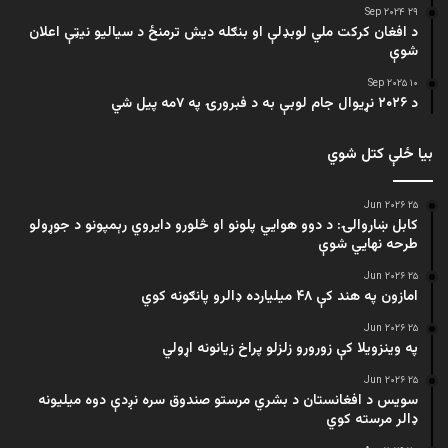
۲۹ Sep ۲۰۲۴
د افغان کرکت ملي لوبډلې او بنګله دیش ترمنځ د سیالیو نیټې اعلان
شوې
۱۰ Sep ۲۰۲۵
د ۲۰۲۶ نړیوال جام لوبې به د فبرورۍ په ۷مه پیل شي
بیا ځلې کتل شوي
۲۵ Jun ۲۰۲۶
کابل ښاروالۍ: د دوو هوايي پلونو او څلورو دایروي رېمپونو د جوړولو
طرحه نهایي شوې
۲۵ Jun ۲۰۲۶
امازون په هند کې ۴۸ میلیارده ډالرو پانګونه کوي
۲۵ Jun ۲۰۲۶
په وینزویلا کې زورورو زلزلو پراخ زیانونه اړولي
۲۵ Jun ۲۰۲۶
سویس د افغانستان د بشري مرستو صندوق سره نږدې دوه میلیونه
ډالر مرسته کوي