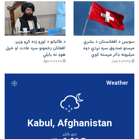
سویس د افغانستان د بشري
د طالبانو د لوړو زده کړو وزیر:
مرستو صندوق سره نږدې دوه
افغانان زخمونو سره عادت او خپل
میلیونه ډالر مرسته کوي
هوډ نه بایلي
۲۸ Apr ۲۰۲۶
۲۵ Jun ۲۰۲۶
Weather
Kabul, Afghanistan
نری باران