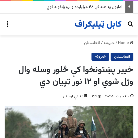
nu
Search for
Home
/
خبرونه
/
افغانستان
افغانستان
خبرونه
خیبر پښتونخوا کې څلور وسله وال
وژل شوي او ۱۲ نور ټپیان دي
۳۰ جولای ۲۰۲۵
۱۶۹
دقیقې لوستل