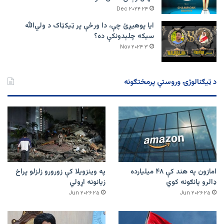
۲۴ Dec ۲۰۲۴
ایا پوهیږئ چې، دا ورځې پر ټيکټاک د ولي‌الله
سیکه چلېدونکې ده؟
۳ Nov ۲۰۲۴
د ټیګنالوژۍ وروستي پرمختګونه
امازون په هند کې ۴۸ میلیارده
په وینزویلا کې زورورو زلزلو پراخ
ډالرو پانګونه کوي
زیانونه اړولي
۲۵ Jun ۲۰۲۶
۲۵ Jun ۲۰۲۶