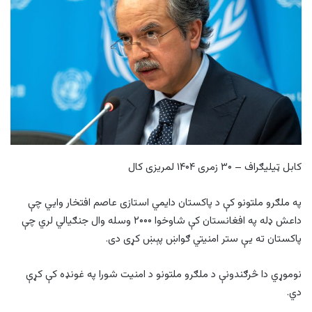
کابل ټیلیګراف – ۳۰ زمری ۱۴۰۴ لمریزی کال
په ملګرو ملتونو کې د پاکستان دایمي استازی عاصم افتخار وايي چې
داعش ډله په افغانستان کې شاوخوا ۲۰۰۰ وسله وال جنګیالي لري چې
پاکستان ته يې ستر امنيتي ګواښ پېښ کړی دی.
نوموړي دا څرګندونې د ملګرو ملتونو د امنیت شورا په غونډه کې کړې
دي.