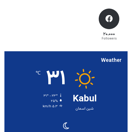
۲۰،۰۰۰
Followers
Weather
۳۱
℃
Kabul
۳۱º - ۲۳º
۲۵%
۵.۳ km/h
شین اسمان