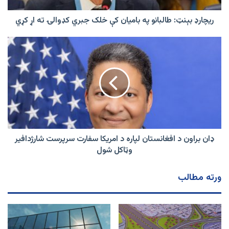
کډوالۍ
ته
ریچارډ بېنټ: طالبانو په بامیان کې خلک جبري کډوالۍ ته اړ کړي
اړ
کړي
ډان
براون
د
افغانستان
لپاره
د
امریکا
سفارت
سرپرست
شارژدافیر
ډان براون د افغانستان لپاره د امریکا سفارت سرپرست شارژدافیر
وټاکل
وټاکل شول
شول
ورته مطالب