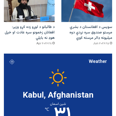
سویس د افغانستان د بشري
د طالبانو د لوړو زده کړو وزیر:
مرستو صندوق سره نږدې دوه
افغانان زخمونو سره عادت او خپل
میلیونه ډالر مرسته کوي
هوډ نه بایلي
۲۸ Apr ۲۰۲۶
۲۵ Jun ۲۰۲۶
Weather
Kabul, Afghanistan
۳۱
شین اسمان
℃