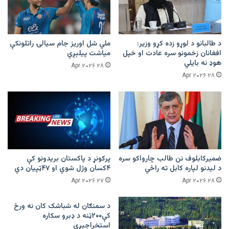
د طالبانو د لوړو زده کړو وزیر:
ملي شل اوریز جام سیالۍ راتلونکې
افغانان زخمونو سره عادت او خپل
میاشت پیلېږي
هوډ نه بایلي
۲۸ Apr ۲۰۲۶
۲۸ Apr ۲۰۲۶
ضمیرکابلوف نن طالب چارواکو سره
پرکونړ د پاکستان بریدونو کې
د لیدنو لپاره کابل ته راځي
۴کسان وژل شوي او ۴۷ټپیان دي
۲۷ Apr ۲۰۲۶
۲۸ Apr ۲۰۲۶
د سمنګان له شباشک کان نه ورځ
کې۲۰۰ټنه د ډبرو سکاره
استخراجېږي