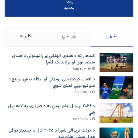
۳۰
℃
یکشنبه
مشهور
وروستي
نظرونه
کندهار ته د هندۍ الوتکې پر راتښتونې د هندۍ
سینما نوی او تراژيديک فلم!
۳۱ Aug ۲۰۲۴
د افغان کرکت ملي لوبډلې او بنګله دیش ترمنځ د
سیالیو نیټې اعلان شوې
۲۹ Sep ۲۰۲۴
د ۲۰۲۶ نړیوال جام لوبې به د فبرورۍ په ۷مه پیل
شي
۱۰ Sep ۲۰۲۵
د کرکټ نړیوالې شورا د ۲۰۲۵ کال د چمپینز ټرافۍ
مهال وېش اعلان شو