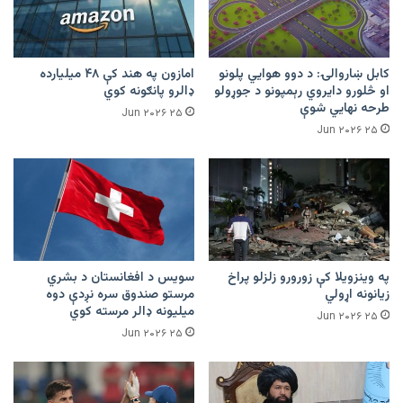
کابل ښاروالۍ: د دوو هوايي پلونو
امازون په هند کې ۴۸ میلیارده
او څلورو دایروي رېمپونو د جوړولو
ډالرو پانګونه کوي
طرحه نهایي شوې
۲۵ Jun ۲۰۲۶
۲۵ Jun ۲۰۲۶
په وینزویلا کې زورورو زلزلو پراخ
سویس د افغانستان د بشري
زیانونه اړولي
مرستو صندوق سره نږدې دوه
میلیونه ډالر مرسته کوي
۲۵ Jun ۲۰۲۶
۲۵ Jun ۲۰۲۶