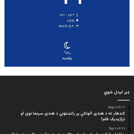
۳۱º - ۲۳º
۲۵%
۵.۳ km/h
۳۰
℃
یکشنبه
ډېر لیدل شوي
۳۱ Aug ۲۰۲۴
کندهار ته د هندۍ الوتکې پر راتښتونې د هندۍ سینما نوی او
تراژيديک فلم!
۲۹ Sep ۲۰۲۴