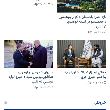
۲۷ Apr ۲۰۲۶
تازه خبر: پاکستان د کونړ پوهنتون
د محصلینو پر لیلیه توغندي
توغولي
۲۷ Apr ۲۰۲۶
حقاني او ژاوشینګ د اړیکو په
د ایران د بهرنیو چارو وزیر
پراختیا خبرې کړي
عراقچي،پوتین سره د خبرو لپاره
روسیې ته تللی
۲۷ Apr ۲۰۲۶
۲۷ Apr ۲۰۲۶
څارونکي