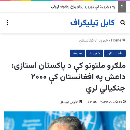
سویس د افغانستان د بشري مرستو صندوق سره نږدې دوه میلیونه ډالر مرسته کوي
nu
Search for
Home
/
خبرونه
/
افغانستان
افغانستان
خبرونه
سیمه
ملګرو ملتونو کې د پاکستان استازی:
داعش په افغانستان کې ۲۰۰۰
جنګیالي لري
۲۱ اگست ۲۰۲۵
۱۷۳
دقیقې لوستل