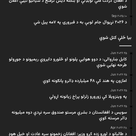
د افغان کرکت ملي لوبډلې او بنګله دیش ترمنځ د سیالیو نیټې اعلان
شوې
۱۰ Sep ۲۰۲۵
د ۲۰۲۶ نړیوال جام لوبې به د فبرورۍ په ۷مه پیل شي
بیا ځلې کتل شوي
۲۵ Jun ۲۰۲۶
کابل ښاروالۍ: د دوو هوايي پلونو او څلورو دایروي رېمپونو د جوړولو
طرحه نهایي شوې
۲۵ Jun ۲۰۲۶
امازون په هند کې ۴۸ میلیارده ډالرو پانګونه کوي
۲۵ Jun ۲۰۲۶
په وینزویلا کې زورورو زلزلو پراخ زیانونه اړولي
۲۵ Jun ۲۰۲۶
سویس د افغانستان د بشري مرستو صندوق سره نږدې دوه میلیونه
ډالر مرسته کوي
۲۸ Apr ۲۰۲۶
د طالبانو د لوړو زده کړو وزیر: افغانان زخمونو سره عادت او خپل هوډ