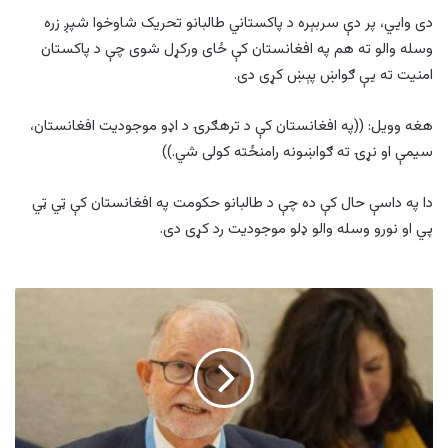
دی وايي، پر دې سربېره د پاکستاني طالبانو تحریک شاوخوا شپږ زره
وسله والو ته هم په افغانستان کې ځای ورکړل شوی چې د پاکستان
امنيت ته يې ګواښ پېښ کړی دی.
هغه وويل: ((په افغانستان کې د ترهګرۍ د اډو موجودیت افغانستان،
سیمې او نړۍ ته ګواښونه رامنځته کولی شي.))
دا په داسې حال کې ده چې د طالبانو حکومت په افغانستان کې ټي ټي
پي او نورو وسله والو ډلو موجودیت رد کړی دی.
ریچارډ
بېنټ:
طالبانو
په
بامیان
کې
خلک
جبري