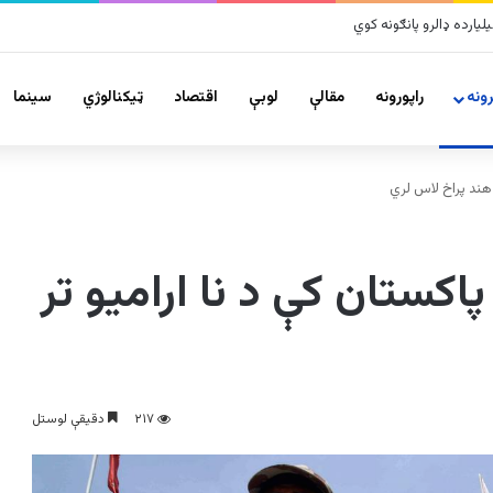
ونه
راپورونه
مقالې
لوبې
اقتصاد
ټیکنالوژي
سينما
ا هند پراخ لاس لري
پاکستان کې د نا ارامیو تر
۲۱۷
دقیقې لوستل