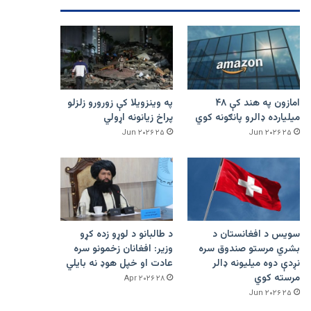
امازون په هند کې ۴۸
په وینزویلا کې زورورو زلزلو
میلیارده ډالرو پانګونه کوي
پراخ زیانونه اړولي
۲۵ Jun ۲۰۲۶
۲۵ Jun ۲۰۲۶
سویس د افغانستان د
د طالبانو د لوړو زده کړو
بشري مرستو صندوق سره
وزیر: افغانان زخمونو سره
نږدې دوه میلیونه ډالر
عادت او خپل هوډ نه بایلي
مرسته کوي
۲۸ Apr ۲۰۲۶
۲۵ Jun ۲۰۲۶