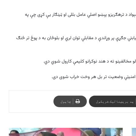
اد د ترهګریزو پېښو اصلي عامل بللی او ټینګار یې کړی چې په
بتي جګړې پر وړاندې د مقابلې توان لري او بلوڅان به د پوځ تر څنګ
و مخالفینو ته د هند نوکرانو کلیمې کارول شوي دي.
ې امنیتي وضعیت تر بل هر وخت خراب شوی دی.
په بریښنالیک شریکول
چاپول
د