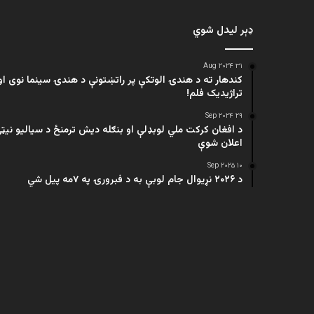
ډېر لیدل شوي
۳۱ Aug ۲۰۲۴
کندهار ته د هندۍ الوتکې پر راتښتونې د هندۍ سینما نوی او
تراژيديک فلم!
۲۹ Sep ۲۰۲۴
د افغان کرکت ملي لوبډلې او بنګله دیش ترمنځ د سیالیو نیټ
اعلان شوې
۱۰ Sep ۲۰۲۵
د ۲۰۲۶ نړیوال جام لوبې به د فبرورۍ په ۷مه پیل شي