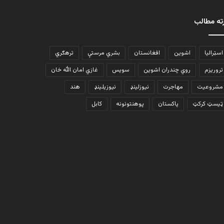
ته مطالب
اسټرالیا
اشوین
افغانستان
بشري مرستې
ترهګري
تروریزم
روي چندران اشوین
سویس
غازي امان الله خان
مشروعیت
مهاجرت
نیوزلینډ
نیوزیلینډ
هند
ټیسټ کرکټ
پاکستان
پوهنتونونه
کابل