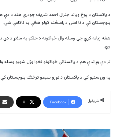
د پاکستان د پوځ ویاند جنرال احمد شریف چودري هند د دې هېو
بلوچستان کې د نا امنۍ د رامنځته کولو هڅې به ناکامې شي.
هغه زیاته کړې چې وسله وال ځواکونه د خلکو په ملاتړ د دې نیا
وي.
تر دې وړاندې هم د پاکستاني ځواکونو لخوا وژل شویو وسله وال
په وروستیو کې د پاکستان د نورو سیمو ترڅنګ بلوجستان ک
شریکول
X
Facebook
په