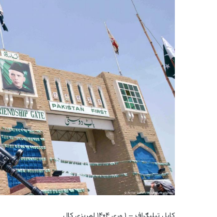
کابل ټیلیګراف – ۱ وږی ۱۴۰۴ لمریزی کال