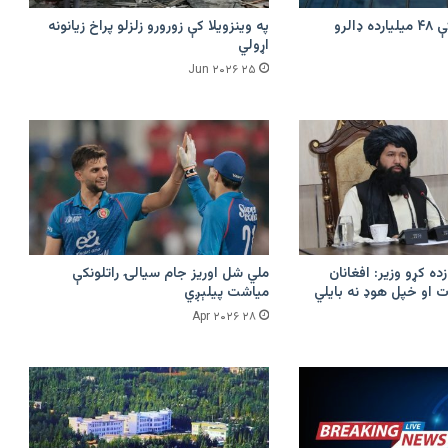
امازون په هند کې ۴۸ میلیارده ډالرو
په وینزویلا کې زورورو زلزلو پراخ زیانونه
اړولي
۲۵ Jun ۲۰۲۶
زده کړو وزیر: افغانان
ملي شل اوریز جام سیالۍ راتلونکې
 او خپل هوډ نه بایلي
میاشت پیلېږي
۲۸ Apr ۲۰۲۶