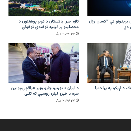
پرکونړ د پاکستان بریدونو کې ۴کسان وژل
تازه خبر: پاکستان د کونړ پوهنتون د
محصلینو پر لیلیه توغندي توغولي
۲۷ Apr ۲۰۲۶
ګ د اړیکو په پراختیا
د ایران د بهرنیو چارو وزیر عراقچي،پوتین
سره د خبرو لپاره روسیې ته تللی
۲۷ Apr ۲۰۲۶