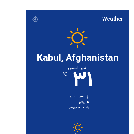
Weather
Kabul, Afghanistan
۳۱
شین اسمان
℃
۳۱º - ۲۳º
۱۷%
۳.۱۸ km/h