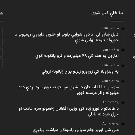
بیا ځلې کتل شوي
ور
۲۵ Jun ۲۰۲۶
کابل ښاروالۍ: د دوو هوايي پلونو او څلورو دایروي رېمپونو د
جوړولو طرحه نهایي شوې
۲۵ Jun ۲۰۲۶
ې
امازون په هند کې ۴۸ میلیارده ډالرو پانګونه کوي
۲۵ Jun ۲۰۲۶
په وینزویلا کې زورورو زلزلو پراخ زیانونه اړولي
۲۵ Jun ۲۰۲۶
سویس د افغانستان د بشري مرستو صندوق سره نږدې دوه
میلیونه ډالر مرسته کوي
۲۸ Apr ۲۰۲۶
د طالبانو د لوړو زده کړو وزیر: افغانان زخمونو سره عادت او
خپل هوډ نه بایلي
۲۸ Apr ۲۰۲۶
ملي شل اوریز جام سیالۍ راتلونکې میاشت پیلېږي