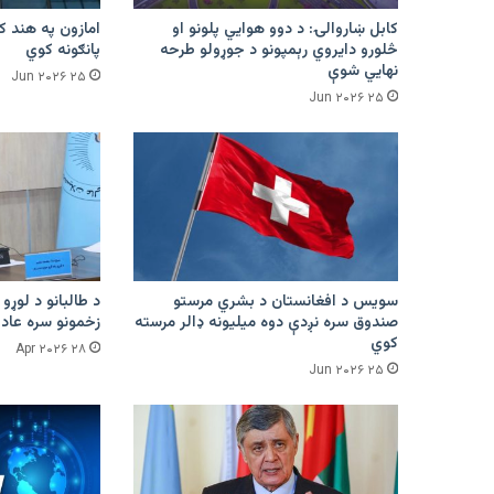
کابل ښاروالۍ: د دوو هوايي پلونو او
څلورو دایروي رېمپونو د جوړولو طرحه
پانګونه کوي
نهایي شوې
۲۵ Jun ۲۰۲۶
۲۵ Jun ۲۰۲۶
سویس د افغانستان د بشري مرستو
د طالبانو د لوړو 
صندوق سره نږدې دوه میلیونه ډالر مرسته
زخمونو سره عادت
کوي
۲۸ Apr ۲۰۲۶
۲۵ Jun ۲۰۲۶