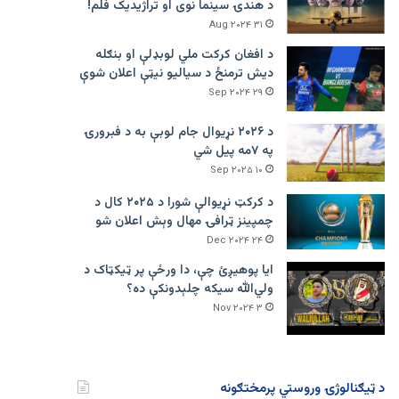
د هندۍ سینما نوی او تراژيديک فلم!
۳۱ Aug ۲۰۲۴
د افغان کرکت ملي لوبډلې او بنګله
دیش ترمنځ د سیالیو نیټې اعلان شوې
۲۹ Sep ۲۰۲۴
د ۲۰۲۶ نړیوال جام لوبې به د فبرورۍ
په ۷مه پیل شي
۱۰ Sep ۲۰۲۵
د کرکټ نړیوالې شورا د ۲۰۲۵ کال د
چمپینز ټرافۍ مهال وېش اعلان شو
۲۴ Dec ۲۰۲۴
ایا پوهیږئ چې، دا ورځې پر ټيکټاک د
ولي‌الله سیکه چلېدونکې ده؟
۳ Nov ۲۰۲۴
د ټیګنالوژۍ وروستي پرمختګونه