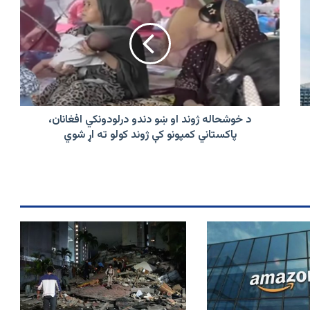
خوشحاله
ژوند
او
ښو
دندو
درلودونکي
افغانان،
پاکستاني
کمپونو
د خوشحاله ژوند او ښو دندو درلودونکي افغانان،
کې
پاکستاني کمپونو کې ژوند کولو ته اړ شوي
ژوند
کولو
ته
اړ
شوي