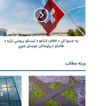
جنیوا
کې
د
افغان
اتباعو
د
ایستلو
پروسې
لپاره
په جنیوا کې د افغان اتباعو د ایستلو پروسې لپاره د
د
طالبانو دیپلوماتان غوښتل شوي
طالبانو
دیپلوماتان
غوښتل
ورته مطالب
شوي