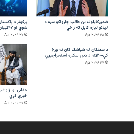
ضمیرکابلوف نن طالب چارواکو سره د
لیدنو لپاره کابل ته راځي
شوي او ۴۷ټپیان دي
۲۷ Apr ۲۰۲۶
۲۸ Apr ۲۰۲۶
د سمنګان له شباشک کان نه ورځ
کې۲۰۰ټنه د ډبرو سکاره استخراجېږي
۲۷ Apr ۲۰۲۶
حقاني او ژاوشین
خبرې کړي
۲۷ Apr ۲۰۲۶