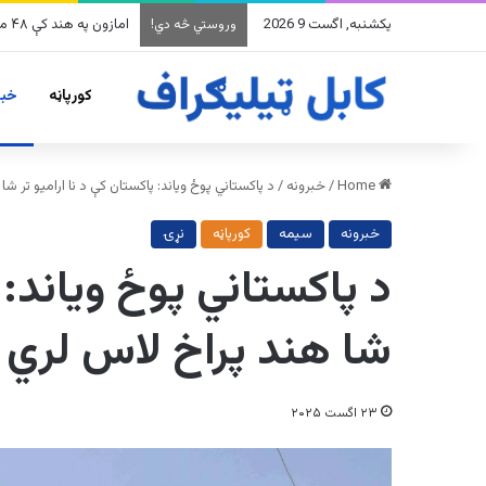
یکشنبه, اگست 9 2026
وروستي څه دي!
کورپاڼه
خبر
Home
/
خبرونه
/
د پاکستاني پوځ ویاند: پاکستان کې د نا ارامیو تر ش
خبرونه
سیمه
کورپاڼه
نړۍ
د پاکستاني پوځ ویاند: 
شا هند پراخ لاس لري
۲۳ اگست ۲۰۲۵