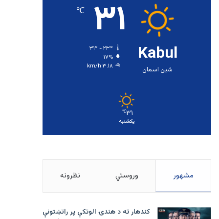
۳۱
℃
Kabul
۳۱º - ۲۳º
۱۷%
۳.۱۸ km/h
شین اسمان
۳۱
℃
یکشنبه
مشهور
وروستي
نظرونه
کندهار ته د هندۍ الوتکې پر راتښتونې