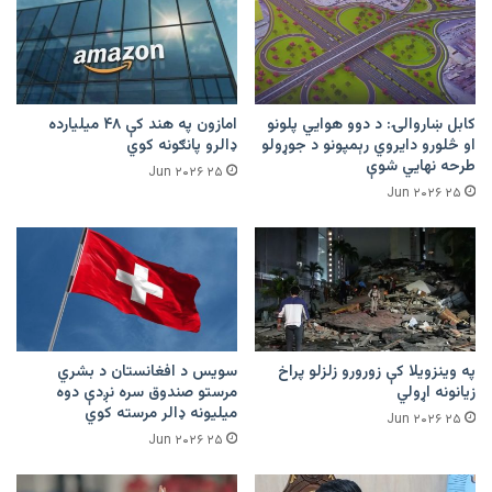
کابل ښاروالۍ: د دوو هوايي پلونو
امازون په هند کې ۴۸ میلیارده
او څلورو دایروي رېمپونو د جوړولو
ډالرو پانګونه کوي
طرحه نهایي شوې
۲۵ Jun ۲۰۲۶
۲۵ Jun ۲۰۲۶
په وینزویلا کې زورورو زلزلو پراخ
سویس د افغانستان د بشري
زیانونه اړولي
مرستو صندوق سره نږدې دوه
میلیونه ډالر مرسته کوي
۲۵ Jun ۲۰۲۶
۲۵ Jun ۲۰۲۶