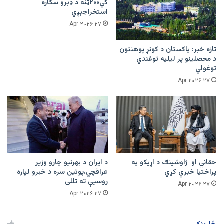
کې۲۰۰ټنه د ډبرو سکاره
استخراجېږي
۲۷ Apr ۲۰۲۶
تازه خبر: پاکستان د کونړ پوهنتون
د محصلینو پر لیلیه توغندي
توغولي
۲۷ Apr ۲۰۲۶
حقاني او ژاوشینګ د اړیکو په
د ایران د بهرنیو چارو وزیر
پراختیا خبرې کړي
عراقچي،پوتین سره د خبرو لپاره
روسیې ته تللی
۲۷ Apr ۲۰۲۶
۲۷ Apr ۲۰۲۶