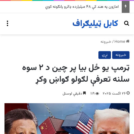
په وینزویلا کې زورورو زلزلو پراخ زیانونه اړولي
nu
Search for
Home
/
خبرونه
خبرونه
نړۍ
ټرمپ یو ځل بیا پر چین د ۲ سوه
سلنه تعرفې لګولو ګواښ وکړ
۲۶ اگست ۲۰۲۵
۱۱۹
دقیقې لوستل