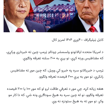
کابل ټیلیګراف –۴وږی ۱۴۰۴ لمریز کال
د امریکا متحده ایالاتونو ولسمشر ډونالډ ټرمپ چین ته خبرداری ورکړی،
که مقناطیس ورنه کړي، نو پرې به ۲۰۰ سلنه تعرفه ولګوي.
ټرمپ د خبریالانو سره په خبرو کې وویل، که چین موږ ته مقناطیس
رانکړي، نو موږ به پرې ۲۰۰ فیصده تعرفه ولګوو.
هغه زیاته کړه، چې موږ د تعرفې طاقت لرو او که موږ ۱۰۰ یا ۲۰۰ فیصده
تعرفه ولګوو، نو له چین سره به هیڅ سوداګري ونه شي. که دا کار مو
وکړ، نو موږ ته به هیڅ ستونزه نه وي.