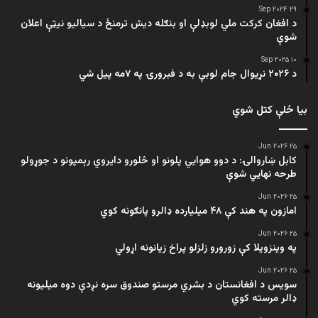
۲۹ Sep ۲۰۲۴
د افغان کرکت ملي لوبډلې او بنګله دیش ترمنځ د سیالیو نیټې اعلان
شوې
۱۰ Sep ۲۰۲۵
د ۲۰۲۶ نړیوال جام لوبې به د فبرورۍ په ۷مه پیل شي
بیا ځلې کتل شوي
۲۵ Jun ۲۰۲۶
کابل ښاروالۍ: د دوو هوايي پلونو او څلورو دایروي رېمپونو د جوړولو
طرحه نهایي شوې
۲۵ Jun ۲۰۲۶
امازون په هند کې ۴۸ میلیارده ډالرو پانګونه کوي
۲۵ Jun ۲۰۲۶
په وینزویلا کې زورورو زلزلو پراخ زیانونه اړولي
۲۵ Jun ۲۰۲۶
سویس د افغانستان د بشري مرستو صندوق سره نږدې دوه میلیونه
ډالر مرسته کوي