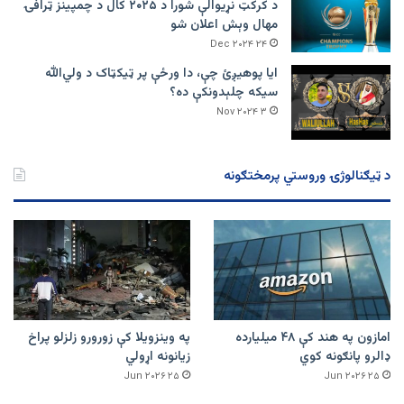
د کرکټ نړیوالې شورا د ۲۰۲۵ کال د چمپینز ټرافۍ
مهال وېش اعلان شو
۲۴ Dec ۲۰۲۴
ایا پوهیږئ چې، دا ورځې پر ټيکټاک د ولي‌الله
سیکه چلېدونکې ده؟
۳ Nov ۲۰۲۴
د ټیګنالوژۍ وروستي پرمختګونه
امازون په هند کې ۴۸ میلیارده
په وینزویلا کې زورورو زلزلو پراخ
ډالرو پانګونه کوي
زیانونه اړولي
۲۵ Jun ۲۰۲۶
۲۵ Jun ۲۰۲۶