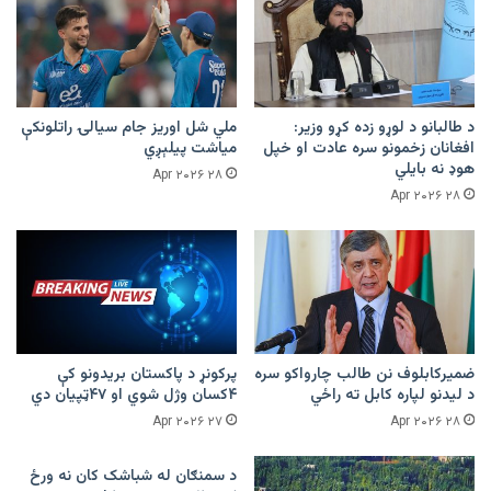
د طالبانو د لوړو زده کړو وزیر:
ملي شل اوریز جام سیالۍ راتلونکې
افغانان زخمونو سره عادت او خپل
میاشت پیلېږي
هوډ نه بایلي
۲۸ Apr ۲۰۲۶
۲۸ Apr ۲۰۲۶
ضمیرکابلوف نن طالب چارواکو سره
پرکونړ د پاکستان بریدونو کې
د لیدنو لپاره کابل ته راځي
۴کسان وژل شوي او ۴۷ټپیان دي
۲۷ Apr ۲۰۲۶
۲۸ Apr ۲۰۲۶
د سمنګان له شباشک کان نه ورځ