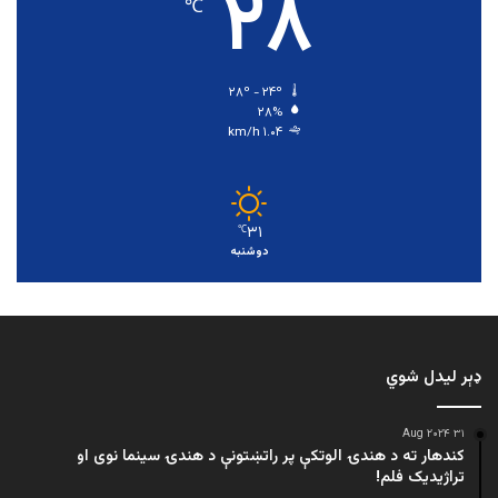
۲۸
℃
۲۸º - ۲۴º
۲۸%
۱.۰۴ km/h
۳۱
℃
دوشنبه
ډېر لیدل شوي
۳۱ Aug ۲۰۲۴
کندهار ته د هندۍ الوتکې پر راتښتونې د هندۍ سینما نوی او
تراژيديک فلم!