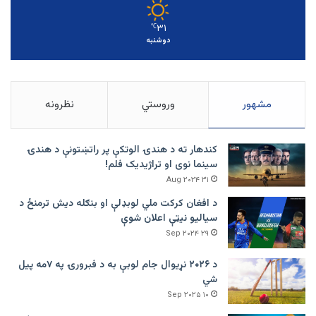
۳۱
℃
دوشنبه
مشهور
وروستي
نظرونه
کندهار ته د هندۍ الوتکې پر راتښتونې د هندۍ
سینما نوی او تراژيديک فلم!
۳۱ Aug ۲۰۲۴
د افغان کرکت ملي لوبډلې او بنګله دیش ترمنځ د
سیالیو نیټې اعلان شوې
۲۹ Sep ۲۰۲۴
د ۲۰۲۶ نړیوال جام لوبې به د فبرورۍ په ۷مه پیل
شي
۱۰ Sep ۲۰۲۵