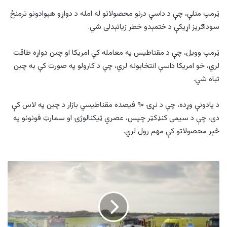
ټرمپ منلې، چې د داسې درنو محصولاتو له امله د دواړو هېوادونو ترمنځ
سوداګریز اړیکې د ختمېدو خطر زیاتېدلی شي.
ټرمپ وویل، چې د مقناطیس په معامله کې امریکا او چین دواړه طاقت
لري، خو امریکا داسې انتخابونه لري، چې د کارولو په صورت کې به چین
تباه شي.
د یادونې وړده، چې د نړۍ ۹۰ فیصده مقناطیسي بازار د چین په لاس کې
دی، چې د سیمی کنډکټر چپس، عصري ټیکنالوژۍ او سمارټ فونونو په
څېر محصولاتو کې مهم رول لري.
برتانیا
کې
د
روزنیزې
چورلکې
د