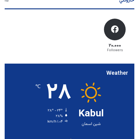
څارونکي
۲۰،۰۰۰
Followers
Weather
۲۸
℃
Kabul
۲۸º - ۲۴º
۲۸%
۱.۰۴ km/h
شین اسمان