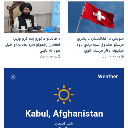
سویس د افغانستان د بشري
د طالبانو د لوړو زده کړو وزیر:
مرستو صندوق سره نږدې دوه
افغانان زخمونو سره عادت او خپل
میلیونه ډالر مرسته کوي
هوډ نه بایلي
۲۸ Apr ۲۰۲۶
۲۵ Jun ۲۰۲۶
Weather
Kabul, Afghanistan
شین اسمان