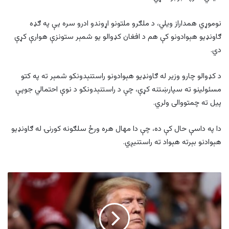
نوموړي همداراز ویلي، د ملګرو ملتونو اړوندو ادرو سره یې په ګډه
ګاونډیو هېوادونو کې هم د افغان کډوالو یو شمېر ستونزې هوارې کړې
دي.
د کډوالو چارو وزیر له ګاونډیو هېوادونو راستنېدونکو شمېر ته په کتو
مسئولینو ته سپارښتنه کړې، چې د راستنېدونکو د نوې احتمالي جوپې
پیل ته چمتووالی ولري.
دا په داسې حال کې ده، چې دا مهال هره ورځ سلګونه کورنۍ له ګاونډیو
هېوادنو بېرته هېواد ته راستنیږي.
ټرمپ
وايي؛
افغانستان
کې
پوځي