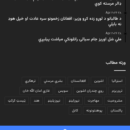
ډالر مرسته کوي
۲۸ Apr ۲۰۲۶
د طالبانو د لوړو زده کړو وزیر: افغانان زخمونو سره عادت او خپل هوډ
نه بایلي
۲۸ Apr ۲۰۲۶
ملي شل اوریز جام سیالۍ راتلونکې میاشت پیلېږي
ورته مطالب
اسټرالیا
اشوین
افغانستان
بشري مرستې
ترهګري
تروریزم
روي چندران اشوین
سویس
غازي امان الله خان
مشروعیت
مهاجرت
نیوزلینډ
نیوزیلینډ
هند
ټیسټ کرکټ
پاکستان
پوهنتونونه
کابل