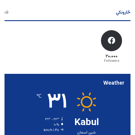
څارونکي
۲۰،۰۰۰
Followers
Weather
۳۱
℃
Kabul
۳۱º - ۲۲º
۱۰%
۱.۴۸ km/h
شین اسمان