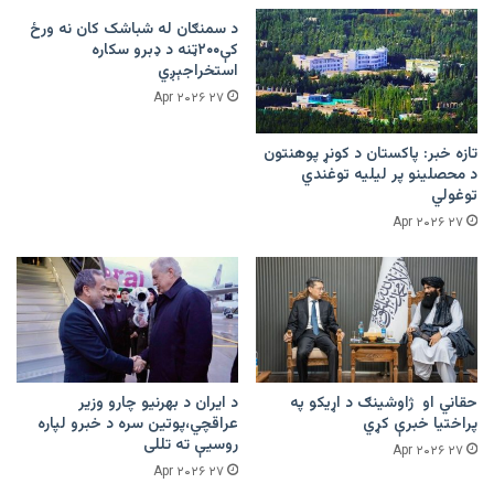
د سمنګان له شباشک کان نه ورځ
کې۲۰۰ټنه د ډبرو سکاره
استخراجېږي
۲۷ Apr ۲۰۲۶
تازه خبر: پاکستان د کونړ پوهنتون
د محصلینو پر لیلیه توغندي
توغولي
۲۷ Apr ۲۰۲۶
حقاني او ژاوشینګ د اړیکو په
د ایران د بهرنیو چارو وزیر
پراختیا خبرې کړي
عراقچي،پوتین سره د خبرو لپاره
روسیې ته تللی
۲۷ Apr ۲۰۲۶
۲۷ Apr ۲۰۲۶