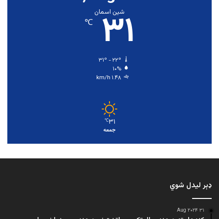
۳۱
شین اسمان
℃
۳۱º - ۲۲º
۱۰%
۱.۴۸ km/h
۳۱
℃
جمعه
ډېر لیدل شوي
۳۱ Aug ۲۰۲۴