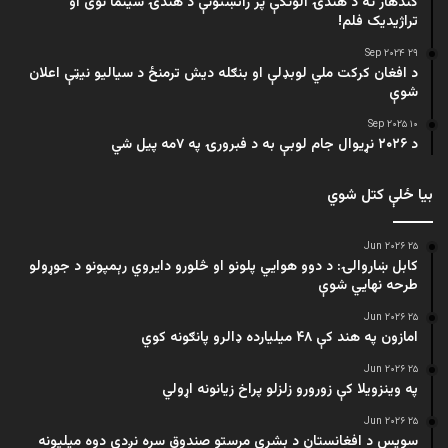
کندهار ته د هندۍ الوتکې پر راتښتونې د هندۍ سینما نوی او
تراژيديک فلم!
۲۹ Sep ۲۰۲۴
د افغان کرکت ملي لوبډلې او بنګله دیش ترمنځ د سیالیو نیټې اعلان
شوې
۱۰ Sep ۲۰۲۵
د ۲۰۲۶ نړیوال جام لوبې به د فبرورۍ په ۷مه پیل شي
بیا ځلې کتل شوي
۲۵ Jun ۲۰۲۶
کابل ښاروالۍ: د دوو هوايي پلونو او څلورو دایروي رېمپونو د جوړولو
طرحه نهایي شوې
۲۵ Jun ۲۰۲۶
امازون په هند کې ۴۸ میلیارده ډالرو پانګونه کوي
۲۵ Jun ۲۰۲۶
په وینزویلا کې زورورو زلزلو پراخ زیانونه اړولي
۲۵ Jun ۲۰۲۶
سویس د افغانستان د بشري مرستو صندوق سره نږدې دوه میلیونه