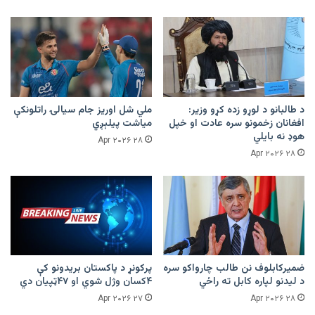
د طالبانو د لوړو زده کړو وزیر:
ملي شل اوریز جام سیالۍ راتلونکې
افغانان زخمونو سره عادت او خپل
میاشت پیلېږي
هوډ نه بایلي
۲۸ Apr ۲۰۲۶
۲۸ Apr ۲۰۲۶
ضمیرکابلوف نن طالب چارواکو سره
پرکونړ د پاکستان بریدونو کې
د لیدنو لپاره کابل ته راځي
۴کسان وژل شوي او ۴۷ټپیان دي
۲۷ Apr ۲۰۲۶
۲۸ Apr ۲۰۲۶