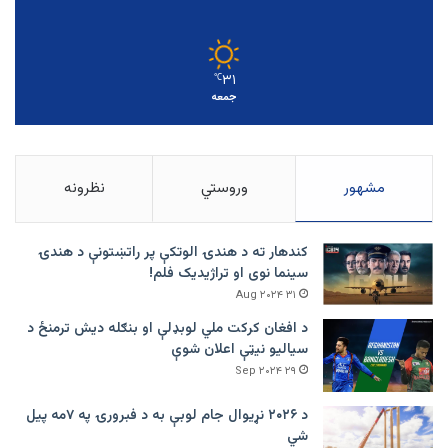
۳۱
℃
جمعه
مشهور
وروستي
نظرونه
کندهار ته د هندۍ الوتکې پر راتښتونې د هندۍ
سینما نوی او تراژيديک فلم!
۳۱ Aug ۲۰۲۴
د افغان کرکت ملي لوبډلې او بنګله دیش ترمنځ د
سیالیو نیټې اعلان شوې
۲۹ Sep ۲۰۲۴
د ۲۰۲۶ نړیوال جام لوبې به د فبرورۍ په ۷مه پیل
شي