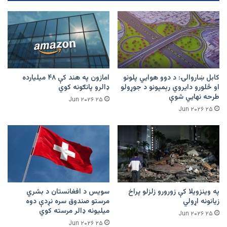
کابل ښاروالۍ: د دوو هوايي پلونو
امازون په هند کې ۴۸ میلیارده
او څلورو دایروي رېمپونو د جوړولو
ډالرو پانګونه کوي
طرحه نهایي شوې
۲۵ Jun ۲۰۲۶
۲۵ Jun ۲۰۲۶
په وینزویلا کې زورورو زلزلو پراخ
سویس د افغانستان د بشري
زیانونه اړولي
مرستو صندوق سره نږدې دوه
میلیونه ډالر مرسته کوي
۲۵ Jun ۲۰۲۶
۲۵ Jun ۲۰۲۶