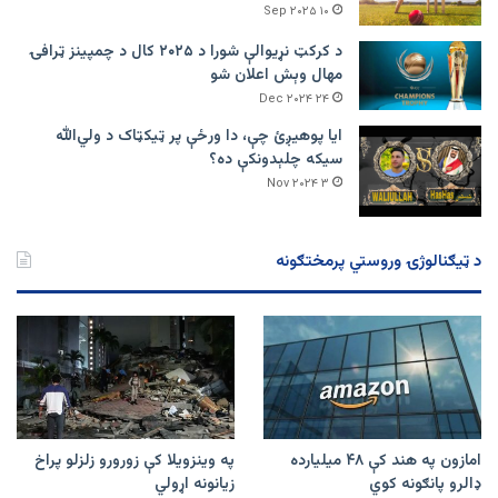
۱۰ Sep ۲۰۲۵
د کرکټ نړیوالې شورا د ۲۰۲۵ کال د چمپینز ټرافۍ
مهال وېش اعلان شو
۲۴ Dec ۲۰۲۴
ایا پوهیږئ چې، دا ورځې پر ټيکټاک د ولي‌الله
سیکه چلېدونکې ده؟
۳ Nov ۲۰۲۴
د ټیګنالوژۍ وروستي پرمختګونه
امازون په هند کې ۴۸ میلیارده
په وینزویلا کې زورورو زلزلو پراخ
ډالرو پانګونه کوي
زیانونه اړولي