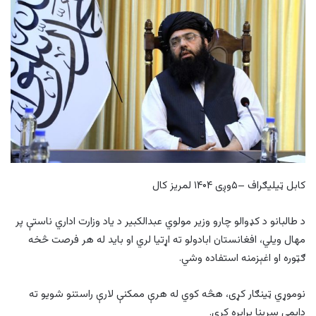
کابل ټیلیګراف –۵وږی ۱۴۰۴ لمریز کال
‏د طالبانو د کډوالو چارو وزیر مولوي عبدالکبیر د یاد وزارت اداري ناستې پر
مهال ویلي، افغانستان ابادولو ته اړتیا لري او باید له هر فرصت څخه
ګټوره او اغېزمنه استفاده وشي.
نوموړي ټینګار کړی، هڅه کوي له هرې ممکنې لارې راستنو شویو ته
دایمي سرپنا برابره کړي.