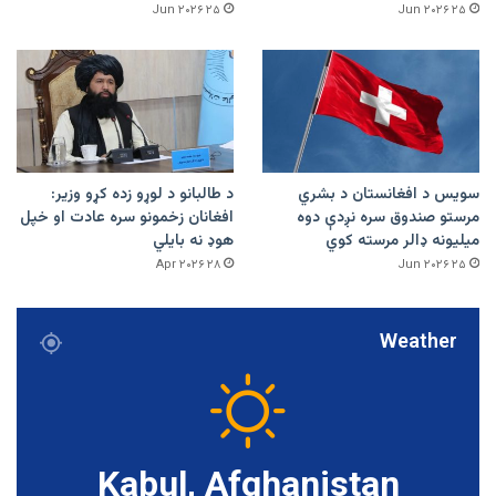
۲۵ Jun ۲۰۲۶
۲۵ Jun ۲۰۲۶
سویس د افغانستان د بشري
د طالبانو د لوړو زده کړو وزیر:
مرستو صندوق سره نږدې دوه
افغانان زخمونو سره عادت او خپل
میلیونه ډالر مرسته کوي
هوډ نه بایلي
۲۸ Apr ۲۰۲۶
۲۵ Jun ۲۰۲۶
Weather
Kabul, Afghanistan