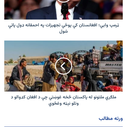
تجهیزات
په
احمقانه
ډول
پاتې
ټرمپ وايي؛ افغانستان کې پوځي تجهیزات په احمقانه ډول پاتې
شول
شول
ملګري
ملتونو
له
پاکستان
څخه
غوښتي
چې
د
افغان
کډوالو
ملګري ملتونو له پاکستان څخه غوښتي چې د افغان کډوالو د
د
وتلو نېټه وغځوي
وتلو
نېټه
ورته مطالب
وغځوي