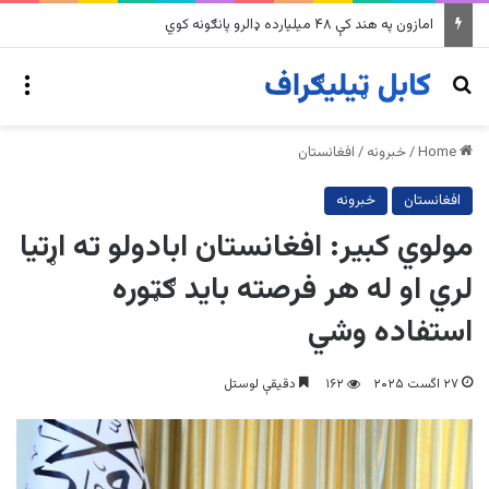
په وینزویلا کې زورورو زلزلو پراخ زیانونه اړولي
nu
Search for
Home
/
خبرونه
/
افغانستان
افغانستان
خبرونه
مولوي کبیر: افغانستان ابادولو ته اړتیا
لري او له هر فرصته باید ګټوره
استفاده وشي
۲۷ اگست ۲۰۲۵
۱۶۲
دقیقې لوستل