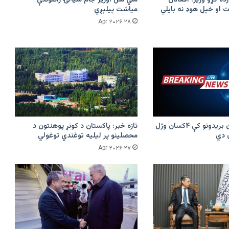
 او خپل هوډ نه بایلي
میاشت پیلېږي
۲۸ Apr ۲۰۲۶
پرکونړ د پاکستان بریدونو کې ۴کسان وژل
تازه خبر: پاکستان د کونړ پوهنتون د
محصلینو پر لیلیه توغندي توغولي
۲۷ Apr ۲۰۲۶