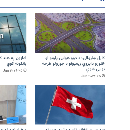
بریدونو
غوښتنه
کوي
کابل ښاروالۍ: د دوو هوايي پلونو او
څلورو دایروي رېمپونو د جوړولو طرحه
پانګونه کوي
نهایي شوې
۲۵ Jun ۲۰۲۶
۲۵ Jun ۲۰۲۶
سویس د افغانستان د بشري مرستو
د طالبانو د لوړو 