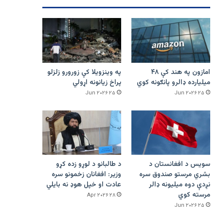
امازون په هند کې ۴۸
په وینزویلا کې زورورو زلزلو
میلیارده ډالرو پانګونه کوي
پراخ زیانونه اړولي
۲۵ Jun ۲۰۲۶
۲۵ Jun ۲۰۲۶
سویس د افغانستان د
د طالبانو د لوړو زده کړو
بشري مرستو صندوق سره
وزیر: افغانان زخمونو سره
نږدې دوه میلیونه ډالر
عادت او خپل هوډ نه بایلي
مرسته کوي
۲۸ Apr ۲۰۲۶
۲۵ Jun ۲۰۲۶