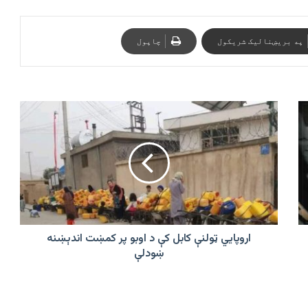
په بریښنالیک شریکول
چاپول
اروپایي
ټولنې
کابل
کې
د
اوبو
پر
کمښت
اندېښنه
ښودلې
اروپایي ټولنې کابل کې د اوبو پر کمښت اندېښنه
ښودلې