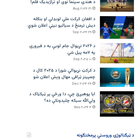
د هندۍ سینما نوی او تراژيديک فلم!
۳۱ Aug ۲۰۲۴
د افغان کرکت ملي لوبډلې او بنګله
دیش ترمنځ د سیالیو نیټې اعلان شوې
۲۹ Sep ۲۰۲۴
د ۲۰۲۶ نړیوال جام لوبې به د فبرورۍ
په ۷مه پیل شي
۱۰ Sep ۲۰۲۵
د کرکټ نړیوالې شورا د ۲۰۲۵ کال د
چمپینز ټرافۍ مهال وېش اعلان شو
۲۴ Dec ۲۰۲۴
ایا پوهیږئ چې، دا ورځې پر ټيکټاک د
ولي‌الله سیکه چلېدونکې ده؟
۳ Nov ۲۰۲۴
د ټیګنالوژۍ وروستي پرمختګونه