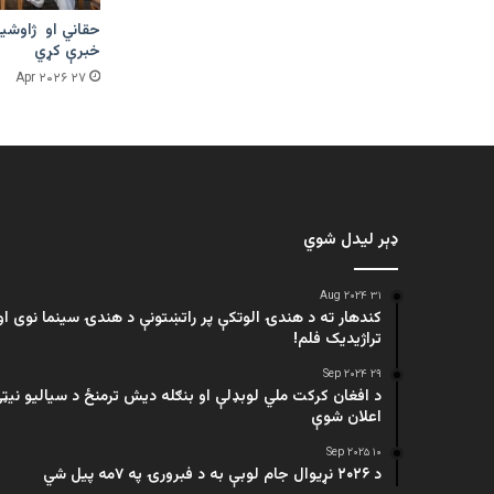
حقاني او ژاوشین
خبرې کړي
۲۷ Apr ۲۰۲۶
ډېر لیدل شوي
۳۱ Aug ۲۰۲۴
کندهار ته د هندۍ الوتکې پر راتښتونې د هندۍ سینما نوی او
تراژيديک فلم!
۲۹ Sep ۲۰۲۴
د افغان کرکت ملي لوبډلې او بنګله دیش ترمنځ د سیالیو نیټ
اعلان شوې
۱۰ Sep ۲۰۲۵
د ۲۰۲۶ نړیوال جام لوبې به د فبرورۍ په ۷مه پیل شي