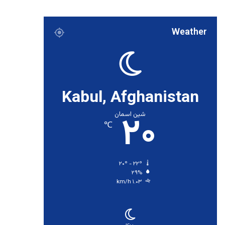
Weather
Kabul, Afghanistan
۲۰
شین اسمان
℃
۲۰º - ۲۲º
۲۹%
۱.۰۳ km/h