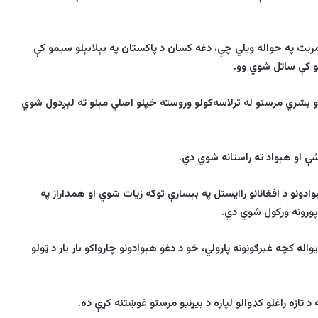
امریت په حواله ویلي چې
،
دغه کسان
د پاکستان په بېلابېلو سیمو کې
و کې ساتل شوي وو
.
 بشري مرستو له ترلاسه‌کولو وروسته خپلو اصلي مېنو ته لېږدول شوي
شې
او هېواد ته راستانه
شوي دي
.
دونو د افغانانو راایستل په بېسارې توګه زیات شوي او همداراز په
اپورونه ورکول شوي دي
.
واله کچه غبرګونونه پارولي، خو د دغو هېوادونو چارواکو بار بار د ټولو
 تازه راغلو کډوالو لپاره د بیړنیو مرستو غوښتنه کړې ده.