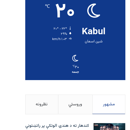
۲۰
℃
Kabul
۲۰º - ۲۲º
۲۹%
۱.۰۳ km/h
شین اسمان
۲۰
℃
جمعه
مشهور
وروستي
نظرونه
کندهار ته د هندۍ الوتکې پر راتښتونې