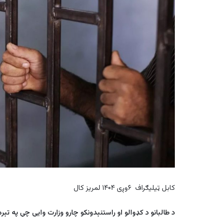
کابل ټیلیګراف ۶وږی ۱۴۰۴ لمریز کال
د
طالبانو
د کډوالو او راستنېدونکو چارو وزارت وايي چې په تېر