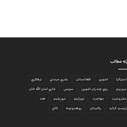
ته مطالب
اسټرالیا
اشوین
افغانستان
بشري مرستې
ترهګري
تروریزم
روي چندران اشوین
سویس
غازي امان الله خان
مشروعیت
مهاجرت
نیوزلینډ
نیوزیلینډ
هند
ټیسټ کرکټ
پاکستان
پوهنتونونه
کابل