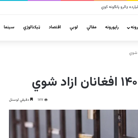
ونه
راپورونه
مقالې
لوبې
اقتصاد
ټیکنالوژي
سينما
۱۷۷
دقیقې لوستل