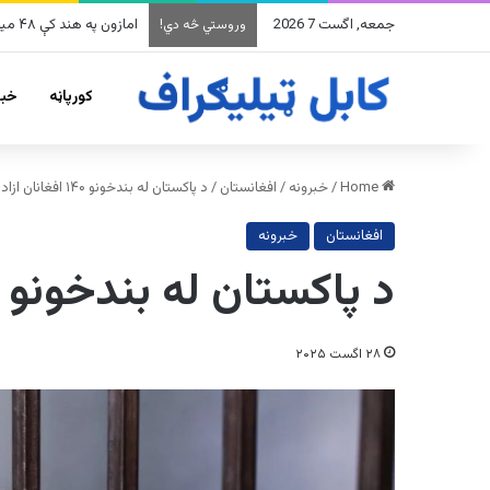
جمعه, اگست 7 2026
امازون په هند کې ۴۸ میلیارده ډالرو پانګونه کوي
وروستي څه دي!
کورپاڼه
خبر
Home
/
خبرونه
/
افغانستان
/
د پاکستان له بندخونو ۱۴۰ افغانان ازاد شوي
افغانستان
خبرونه
د پاکستان له بندخونو ۱۴۰ افغانان ازاد شوي
۲۸ اگست ۲۰۲۵