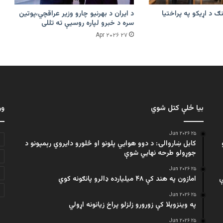
ګ د اړیکو په پراختیا
د ایران د بهرنیو چارو وزیر عراقچي،پوتین
سره د خبرو لپاره روسیې ته تللی
۲۷ Apr ۲۰۲۶
بیا ځلې کتل شوي
ور
۲۵ Jun ۲۰۲۶
کابل ښاروالۍ: د دوو هوايي پلونو او څلورو دایروي رېمپونو د
جوړولو طرحه نهایي شوې
۲۵ Jun ۲۰۲۶
ې
امازون په هند کې ۴۸ میلیارده ډالرو پانګونه کوي
۲۵ Jun ۲۰۲۶
په وینزویلا کې زورورو زلزلو پراخ زیانونه اړولي
۲۵ Jun ۲۰۲۶