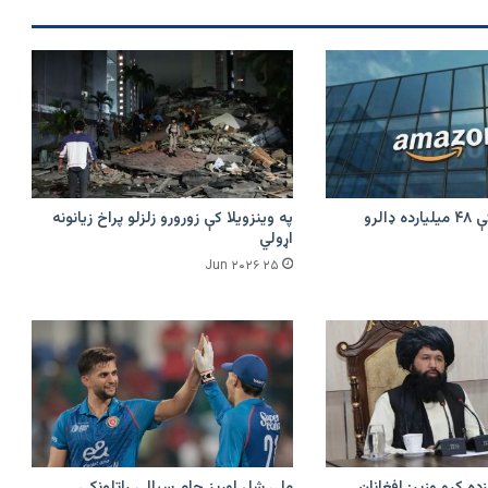
امازون په هند کې ۴۸ میلیارده ډالرو
په وینزویلا کې زورورو زلزلو پراخ زیانونه
اړولي
۲۵ Jun ۲۰۲۶
زده کړو وزیر: افغانان
ملي شل اوریز جام سیالۍ راتلونکې