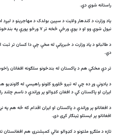
راستانه شوي دي
.
یاد وزارت د کندهار ولایت د سپین بولدک د مهاجرینو د لیږد 
نیول شوي وو او د یوې ورځې څخه تر
۷
ورځو پورې په بندخون
د
طالبانو د یاد
وزارت د خبرپاڼې له مخې چې دا کسان تر ثبت او
دي
.
تر دې مخکې هم د پاکستان له بندخونو سلګونه افغانان راخو
د
یادونې وړ ده
چې له تېرو څلورو کلونو راهیسې له ګاونډیو هېوا
ایران او پاکستان کې د افغان کډوالو پر وړاندې د ناسم چلند ر
د افغانانو پر وړاندې د پاکستان او ایران اقدام که څه هم په نړی
افغانانو پر ایستلو ټینګار کړی دی
.
تازه د ملګرو ملتونو د کډوالو عالي کمېشنرۍ هم افغانستان ته د