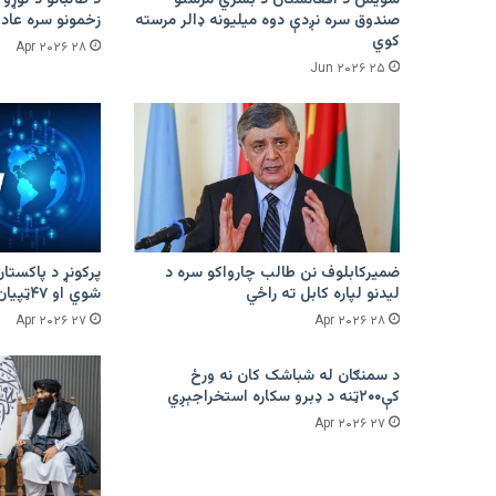
صندوق سره نږدې دوه میلیونه ډالر مرسته
زخمونو سره عادت
کوي
۲۸ Apr ۲۰۲۶
۲۵ Jun ۲۰۲۶
ضمیرکابلوف نن طالب چارواکو سره د
لیدنو لپاره کابل ته راځي
شوي او ۴۷ټپیان دي
۲۷ Apr ۲۰۲۶
۲۸ Apr ۲۰۲۶
د سمنګان له شباشک کان نه ورځ
کې۲۰۰ټنه د ډبرو سکاره استخراجېږي
۲۷ Apr ۲۰۲۶