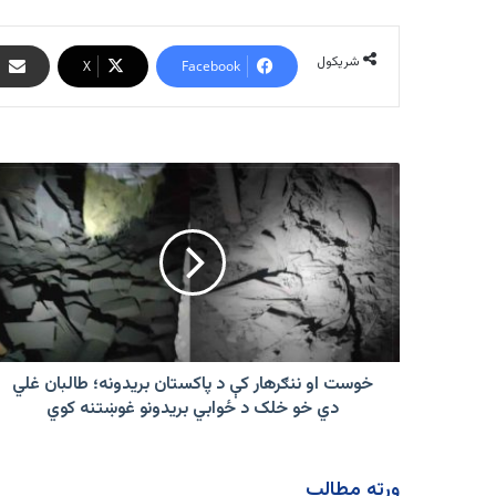
شریکول
X
Facebook
خوست
او
ننګرهار
کې
د
پاکستان
بریدونه؛
طالبان
غلي
دي
خوست او ننګرهار کې د پاکستان بریدونه؛ طالبان غلي
خو
دي خو خلک د ځوابي بریدونو غوښتنه کوي
خلک
د
ځوابي
ورته مطالب