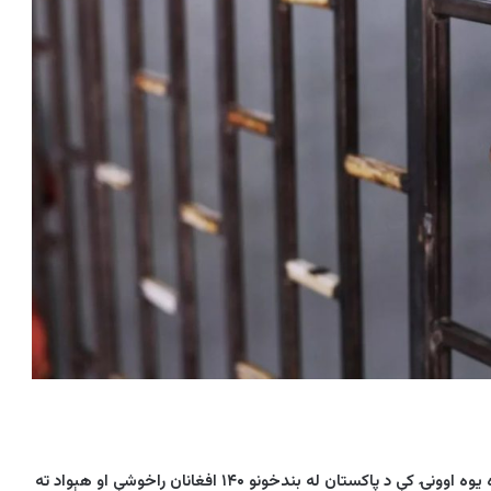
ه یوه اوونۍ کې د پاکستان له بندخونو
۱۴۰
افغانان راخوشې او هېواد ته