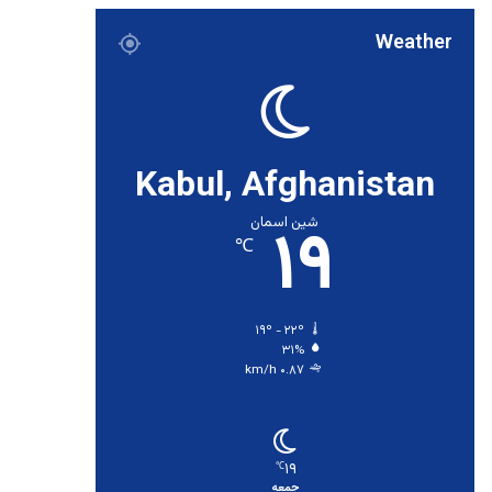
Weather
Kabul, Afghanistan
۱۹
شین اسمان
℃
۱۹º - ۲۲º
۳۱%
۰.۸۷ km/h
۱۹
℃
جمعه