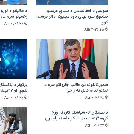
سویس د افغانستان د بشري مرستو
د طالبانو د لوړو 
صندوق سره نږدې دوه میلیونه ډالر مرسته
زخمونو سره عادت
کوي
۲۸ Apr ۲۰۲۶
۲۵ Jun ۲۰۲۶
ضمیرکابلوف نن طالب چارواکو سره د
لیدنو لپاره کابل ته راځي
شوي او ۴۷ټپیان دي
۲۷ Apr ۲۰۲۶
۲۸ Apr ۲۰۲۶
د سمنګان له شباشک کان نه ورځ
کې۲۰۰ټنه د ډبرو سکاره استخراجېږي
۲۷ Apr ۲۰۲۶