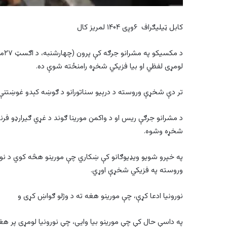
کابل ټیلیګراف ۶وږی ۱۴۰۴ لمریز کال
د م
لومړی لفظي او بیا فزیکي شخړه رامنځته شوې ده.
تر دې شخړې وروسته د درېیو سناتورانو د ګوښه کېدو غوښتن
د مشرانو جرګې ریس او د واکمن مورینا ګوند د غړي ګیرارډو فرن
شخړه وشوه.
په خپرو شویو ویډیوګانو کې ښکاري چې مورینو هڅه کوي د ن
وروسته په فزیکي شخړې اوړي.
نورونیا ادعا کړې، چې مورینو هغه ته د وژلو ګواښ کړی و
په ‌داسې حال کې چې مورینو بیا وايي، چې نورونیا لومړی پر 