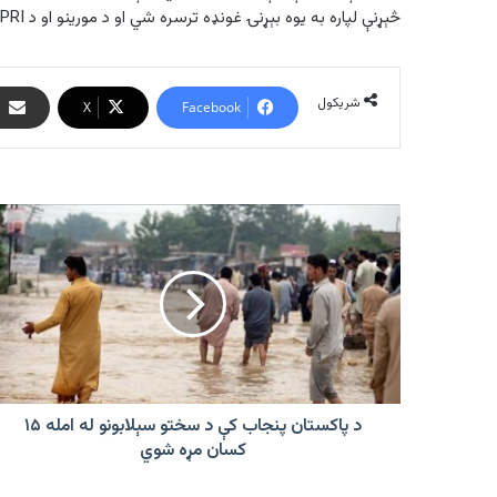
څېړنې لپاره به یوه بېړنۍ غونډه ترسره شي او د مورینو او د PRI ګوند د درېیو نورو غړو د ګوښه کېدو وړاندیز به هم وکړي.
شریکول
X
Facebook
د
پاکستان
پنجاب
کې
د
سختو
سېلابونو
له
امله
۱۵
د پاکستان پنجاب کې د سختو سېلابونو له امله ۱۵
کسان
کسان مړه شوي
مړه
شوي