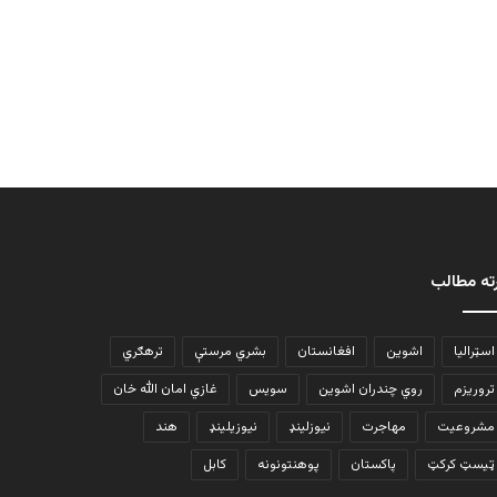
ته مطالب
اسټرالیا
اشوین
افغانستان
بشري مرستې
ترهګري
تروریزم
روي چندران اشوین
سویس
غازي امان الله خان
مشروعیت
مهاجرت
نیوزلینډ
نیوزیلینډ
هند
ټیسټ کرکټ
پاکستان
پوهنتونونه
کابل