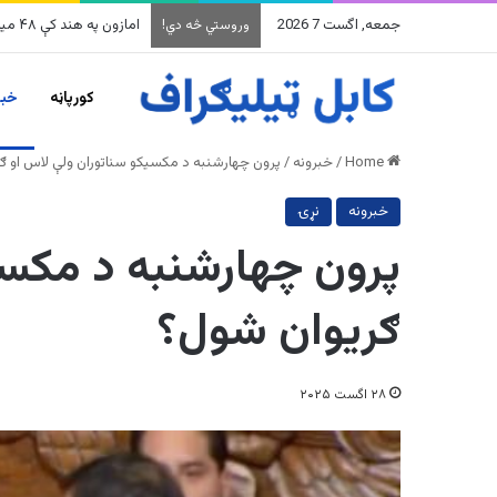
جمعه, اگست 7 2026
امازون په هند کې ۴۸ میلیارده ډالرو پانګونه کوي
وروستي څه دي!
کورپاڼه
خبر
Home
/
خبرونه
/
پرون چهارشنبه د مکسیکو سناتوران ولې لاس او ګ
خبرونه
نړۍ
پرون چهارشنبه د مکسی
ګریوان شول؟
۲۸ اگست ۲۰۲۵