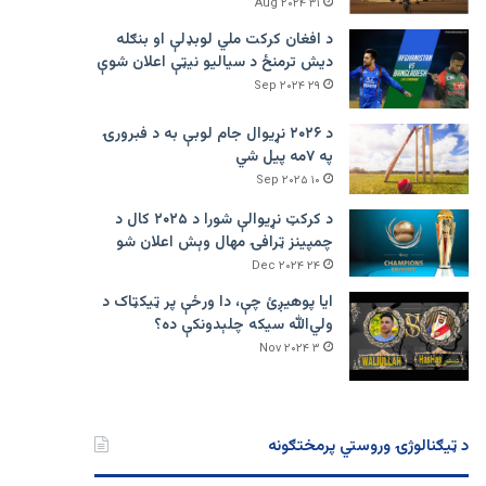
۳۱ Aug ۲۰۲۴
د افغان کرکت ملي لوبډلې او بنګله
دیش ترمنځ د سیالیو نیټې اعلان شوې
۲۹ Sep ۲۰۲۴
د ۲۰۲۶ نړیوال جام لوبې به د فبرورۍ
په ۷مه پیل شي
۱۰ Sep ۲۰۲۵
د کرکټ نړیوالې شورا د ۲۰۲۵ کال د
چمپینز ټرافۍ مهال وېش اعلان شو
۲۴ Dec ۲۰۲۴
ایا پوهیږئ چې، دا ورځې پر ټيکټاک د
ولي‌الله سیکه چلېدونکې ده؟
۳ Nov ۲۰۲۴
د ټیګنالوژۍ وروستي پرمختګونه