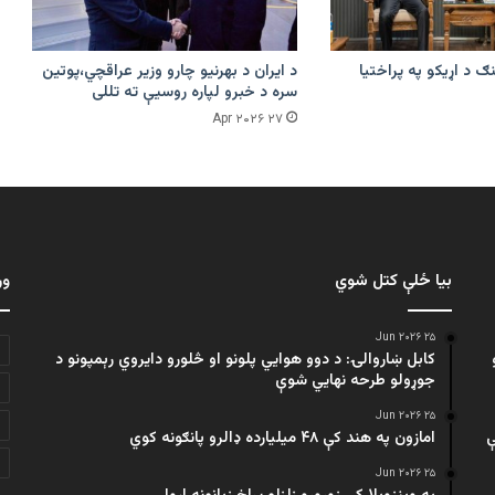
ګ د اړیکو په پراختیا
د ایران د بهرنیو چارو وزیر عراقچي،پوتین
سره د خبرو لپاره روسیې ته تللی
۲۷ Apr ۲۰۲۶
بیا ځلې کتل شوي
ور
۲۵ Jun ۲۰۲۶
کابل ښاروالۍ: د دوو هوايي پلونو او څلورو دایروي رېمپونو د
جوړولو طرحه نهایي شوې
۲۵ Jun ۲۰۲۶
ې
امازون په هند کې ۴۸ میلیارده ډالرو پانګونه کوي
۲۵ Jun ۲۰۲۶