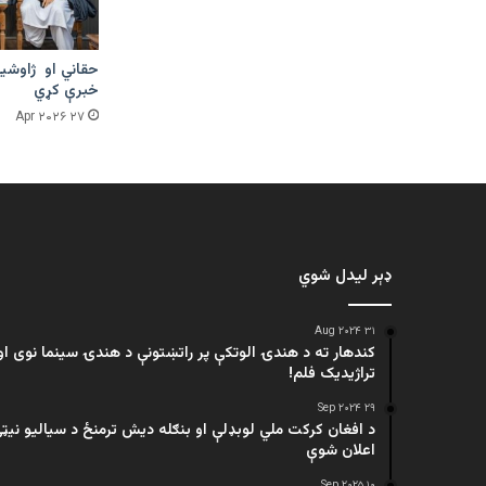
حقاني او ژاوشین
خبرې کړي
۲۷ Apr ۲۰۲۶
ډېر لیدل شوي
۳۱ Aug ۲۰۲۴
کندهار ته د هندۍ الوتکې پر راتښتونې د هندۍ سینما نوی او
تراژيديک فلم!
۲۹ Sep ۲۰۲۴
د افغان کرکت ملي لوبډلې او بنګله دیش ترمنځ د سیالیو نیټ
اعلان شوې
۱۰ Sep ۲۰۲۵