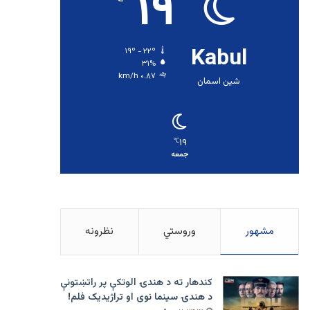
۱۹
Kabul
۱۹º - ۲۲º
۳۱%
۰.۸۷ km/h
شین اسمان
۱۹
℃
جمعه
مشهور
وروستي
نظرونه
کندهار ته د هندۍ الوتکې پر راتښتونې
د هندۍ سینما نوی او تراژيديک فلم!