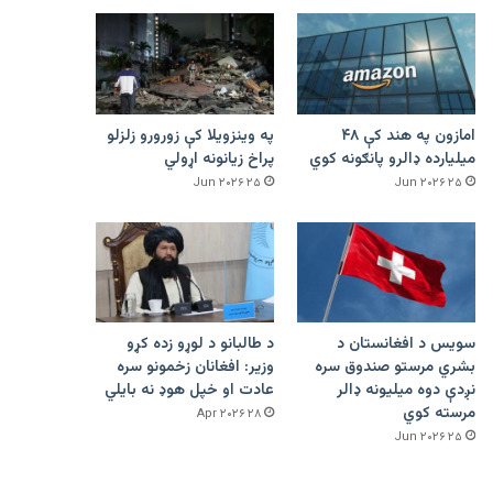
امازون په هند کې ۴۸
په وینزویلا کې زورورو زلزلو
میلیارده ډالرو پانګونه کوي
پراخ زیانونه اړولي
۲۵ Jun ۲۰۲۶
۲۵ Jun ۲۰۲۶
سویس د افغانستان د
د طالبانو د لوړو زده کړو
بشري مرستو صندوق سره
وزیر: افغانان زخمونو سره
نږدې دوه میلیونه ډالر
عادت او خپل هوډ نه بایلي
مرسته کوي
۲۸ Apr ۲۰۲۶
۲۵ Jun ۲۰۲۶