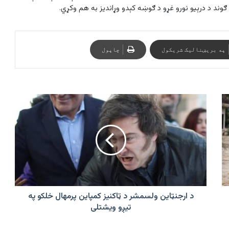
په بریښنالیک شریکول
چاپول
د
ارجنټاین
ولسمشر
د
ټاکنیز
کمپاین
پرمهال
خلکو
په
تیږو
د ارجنټاین ولسمشر د ټاکنیز کمپاین پرمهال خلکو په
ویشتلی
تیږو ویشتلی