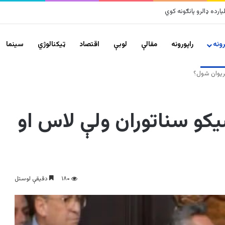
ونه
راپورونه
مقالې
لوبې
اقتصاد
ټیکنالوژي
سينما
ریوان شول؟
کو سناتوران ولې لاس او
۱۸۰
دقیقې لوستل