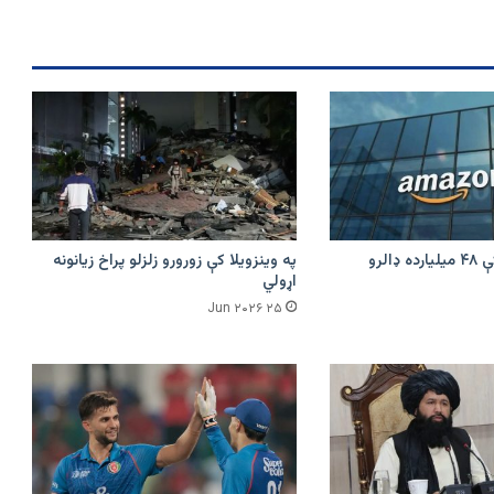
امازون په هند کې ۴۸ میلیارده ډالرو
په وینزویلا کې زورورو زلزلو پراخ زیانونه
اړولي
۲۵ Jun ۲۰۲۶