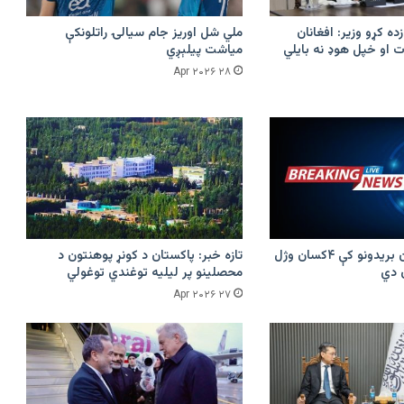
زده کړو وزیر: افغانان
ملي شل اوریز جام سیالۍ راتلونکې
 او خپل هوډ نه بایلي
میاشت پیلېږي
۲۸ Apr ۲۰۲۶
پرکونړ د پاکستان بریدونو کې ۴کسان وژل
تازه خبر: پاکستان د کونړ پوهنتون د
محصلینو پر لیلیه توغندي توغولي
۲۷ Apr ۲۰۲۶