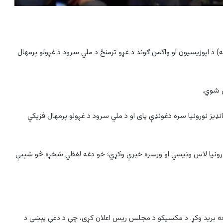
کسیکو په مشرانو جرګه کې پرون (چهارشنبه، د اګسټ ۲۷مه) د اپوزیسیون او واکمن ګوند د غړو ترمنځ د ملي سرود د غږولو پرمهال
ې شوي.
انډیز نورونیا سره دغونډې پای او د ملي سرود د غږولو پرمهال فزیکي
ورونیا لاس ونیسي او ورسره خبرې وکړي؛ خو دغه لفظي شخړه څو شېبې
هغه برید وکړ. د مکسیکو د مجلس ریس اعلان کړی، چې د دغې پېښې د