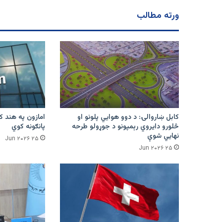
ورته مطالب
کابل ښاروالۍ: د دوو هوايي پلونو او
څلورو دایروي رېمپونو د جوړولو طرحه
پانګونه کوي
نهایي شوې
۲۵ Jun ۲۰۲۶
۲۵ Jun ۲۰۲۶