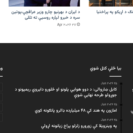
ګ د اړیکو په پراختیا
د ایران د بهرنیو چارو وزیر عراقچي،پوتین
سره د خبرو لپاره روسیې ته تللی
۲۷ Apr ۲۰۲۶
بیا ځلې کتل شوي
ور
۲۵ Jun ۲۰۲۶
کابل ښاروالۍ: د دوو هوايي پلونو او څلورو دایروي رېمپونو د
جوړولو طرحه نهایي شوې
۲۵ Jun ۲۰۲۶
ې
امازون په هند کې ۴۸ میلیارده ډالرو پانګونه کوي
۲۵ Jun ۲۰۲۶
په وینزویلا کې زورورو زلزلو پراخ زیانونه اړولي