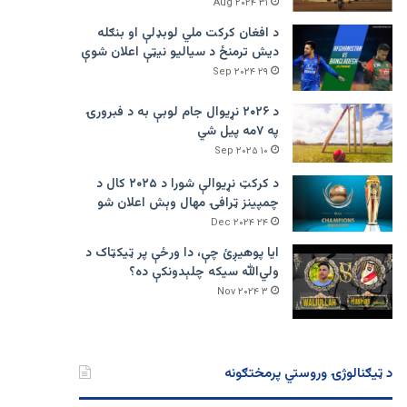
۳۱ Aug ۲۰۲۴
د افغان کرکت ملي لوبډلې او بنګله
دیش ترمنځ د سیالیو نیټې اعلان شوې
۲۹ Sep ۲۰۲۴
د ۲۰۲۶ نړیوال جام لوبې به د فبرورۍ
په ۷مه پیل شي
۱۰ Sep ۲۰۲۵
د کرکټ نړیوالې شورا د ۲۰۲۵ کال د
چمپینز ټرافۍ مهال وېش اعلان شو
۲۴ Dec ۲۰۲۴
ایا پوهیږئ چې، دا ورځې پر ټيکټاک د
ولي‌الله سیکه چلېدونکې ده؟
۳ Nov ۲۰۲۴
د ټیګنالوژۍ وروستي پرمختګونه