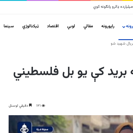
ونه
راپورونه
مقالې
لوبې
اقتصاد
ټیکنالوژي
سينما
بریال شهید شو
ه برید کې یو بل فلسطیني
۱۲۱
دقیقې لوستل