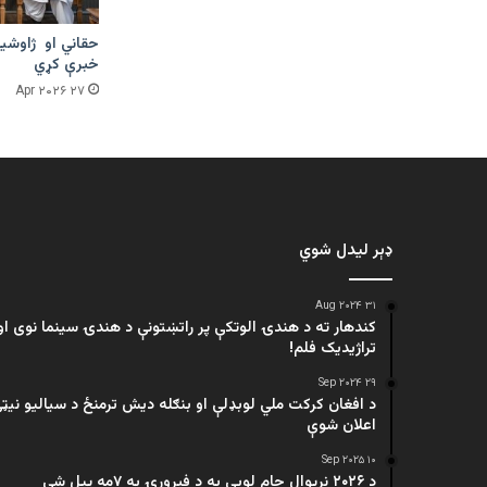
حقاني او ژاوشین
خبرې کړي
۲۷ Apr ۲۰۲۶
ډېر لیدل شوي
۳۱ Aug ۲۰۲۴
کندهار ته د هندۍ الوتکې پر راتښتونې د هندۍ سینما نوی او
تراژيديک فلم!
۲۹ Sep ۲۰۲۴
د افغان کرکت ملي لوبډلې او بنګله دیش ترمنځ د سیالیو نیټ
اعلان شوې
۱۰ Sep ۲۰۲۵
د ۲۰۲۶ نړیوال جام لوبې به د فبرورۍ په ۷مه پیل شي