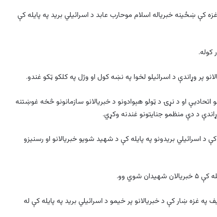
زه کې ښځینه خبریاله اسلام موحارب عابد د اسرائیلي برید په پایله کې
 کوله.
نو پر وړاندې د اسرائیلو لخوا په نښه کول او وژل په کلکو ټکو غندو.
و اتحادیې او د نړۍ د ټولو هېوادونو د خبریالانو سازمانونو څخه غوښتنه
وړاندې د دې منظمو جنایتونو غندنه وکړي.
راهیسې په غزه کې د اسرائیلي بریدونو په پایله کې د شهید شویو خبریالانو او رسنیزو
 شوي وو.
په غزه ښار کې د خبریالانو پر خیمو د اسرائیلي برید په پایله کې له