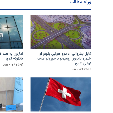
ورته مطالب
کابل ښاروالۍ: د دوو هوايي پلونو او
څلورو دایروي رېمپونو د جوړولو طرحه
پانګونه کوي
نهایي شوې
۲۵ Jun ۲۰۲۶
۲۵ Jun ۲۰۲۶