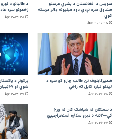
سویس د افغانستان د بشري مرستو
د طالبانو د لوړو 
صندوق سره نږدې دوه میلیونه ډالر مرسته
زخمونو سره عادت
کوي
۲۸ Apr ۲۰۲۶
۲۵ Jun ۲۰۲۶
ضمیرکابلوف نن طالب چارواکو سره د
لیدنو لپاره کابل ته راځي
شوي او ۴۷ټپیان دي
۲۷ Apr ۲۰۲۶
۲۸ Apr ۲۰۲۶
د سمنګان له شباشک کان نه ورځ
کې۲۰۰ټنه د ډبرو سکاره استخراجېږي
۲۷ Apr ۲۰۲۶