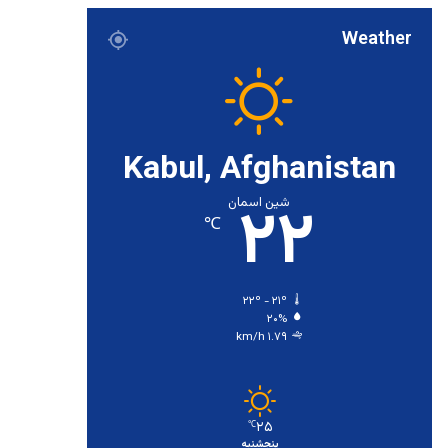
Weather
Kabul, Afghanistan
۲۲
شین اسمان
℃
۲۲º - ۲۱º
۲۰%
۱.۷۹ km/h
۲۵
℃
پنجشنبه