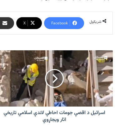
شریکول
X
Facebook
اسرائیل
د
اقصې
جومات
احاطې
لاندې
اسلامي
تاریخي
اثار
ویجاړوي
اسرائیل د اقصې جومات احاطې لاندې اسلامي تاریخي
اثار ویجاړوي