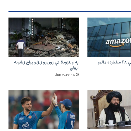
امازون په هند کې ۴۸ میلیارده ډالرو
په وینزویلا کې زورورو زلزلو پراخ زیانونه
اړولي
۲۵ Jun ۲۰۲۶