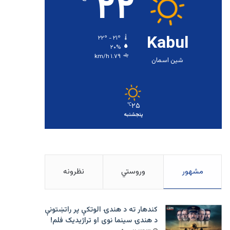
۲۲
Kabul
۲۲º - ۲۱º
۲۰%
۱.۷۹ km/h
شین اسمان
۲۵
℃
پنجشنبه
مشهور
وروستي
نظرونه
کندهار ته د هندۍ الوتکې پر راتښتونې
د هندۍ سینما نوی او تراژيديک فلم!