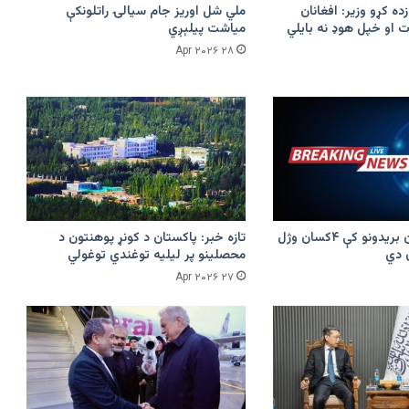
زده کړو وزیر: افغانان
ملي شل اوریز جام سیالۍ راتلونکې
 او خپل هوډ نه بایلي
میاشت پیلېږي
۲۸ Apr ۲۰۲۶
پرکونړ د پاکستان بریدونو کې ۴کسان وژل
تازه خبر: پاکستان د کونړ پوهنتون د
محصلینو پر لیلیه توغندي توغولي
۲۷ Apr ۲۰۲۶