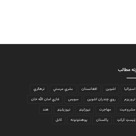
ته مطالب
اسټرالیا
اشوین
افغانستان
بشري مرستې
ترهګري
تروریزم
روي چندران اشوین
سویس
غازي امان الله خان
مشروعیت
مهاجرت
نیوزلینډ
نیوزیلینډ
هند
ټیسټ کرکټ
پاکستان
پوهنتونونه
کابل