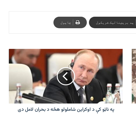
په بریښنالیک شریکول
چاپول
په
ناټو
کې
د
اوکراین
شاملولو
هڅه
د
بحران
لامل
په ناټو کې د اوکراین شاملولو هڅه د بحران لامل دی
دی