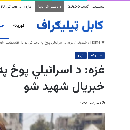
پنجشنبه, اگست 6 2026
امازون په هند کې ۴۸ میلیارده ډالرو پانګونه کوي
وروستي څه دي!
کورپاڼه
خبر
Home
/
خبرونه
/
غزه: د اسرائیلي پوځ په برید کې یو بل فلسطیني خ
خبرونه
نړۍ
غزه: د اسرائیلي پوځ پ
خبریال شهید شو
۱ سپتمبر ۲۰۲۵