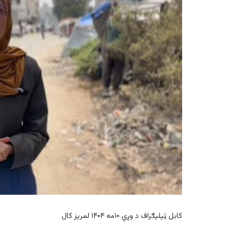
کابل ټیلیګراف د وږي ۱۰مه ۱۴۰۴ لمریز کال