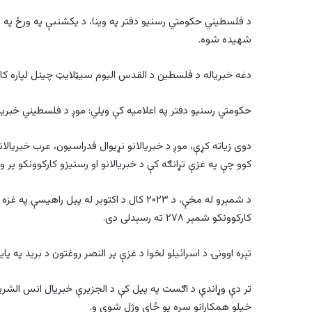
د فلسطیني حکومتي رسنیو دفتر په وینا، د یکشنبې په ورځ په غ
شهیده شوه.
دغه خبریاله د فلسطین د القدس الیوم سیټلایټ چینل لپاره کار
حکومتي رسنیو دفتر په اعلامیه کې ویلي: موږ د فلسطیني خبریالا
دوی زیاته کړې، موږ د خبریالانو نړیوال فدراسیون، عرب خبریالان
کوو چې په غزې تړانګه کې د خبریالانو او رسنیزو کارکوونکو پر 
د شمېرو له مخې، د ۲۰۲۳ کال د اکتوبر له پیل 
کارکوونکو شمېر ۲۷۸ ته رسېدلی دی.
تېره اوونۍ د اسرائیلو لخوا د غزې پر النصر روغتون د برید په پایله کې ۵ خبریالان شهیدان
تر دې وړاندې د اګست په پیل کې د الجزیرې خبریال انس الشریف 
خپلو همکارانو سره یو ځای وژل شوی و.