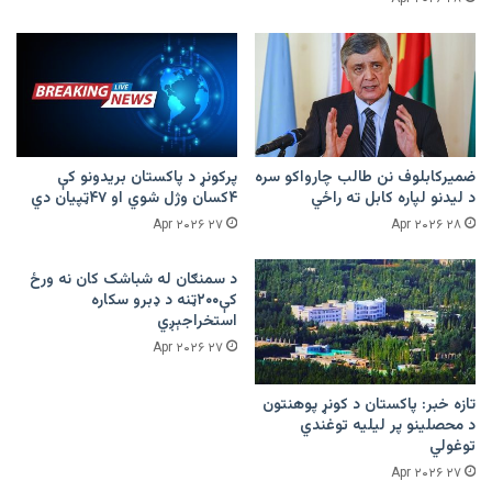
ضمیرکابلوف نن طالب چارواکو سره
پرکونړ د پاکستان بریدونو کې
د لیدنو لپاره کابل ته راځي
۴کسان وژل شوي او ۴۷ټپیان دي
۲۷ Apr ۲۰۲۶
۲۸ Apr ۲۰۲۶
د سمنګان له شباشک کان نه ورځ
کې۲۰۰ټنه د ډبرو سکاره
استخراجېږي
۲۷ Apr ۲۰۲۶
تازه خبر: پاکستان د کونړ پوهنتون
د محصلینو پر لیلیه توغندي
توغولي
۲۷ Apr ۲۰۲۶