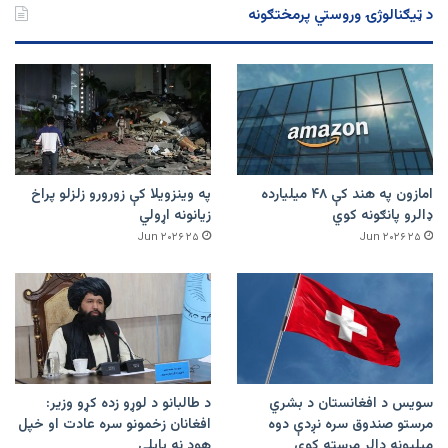
د ټیګنالوژۍ وروستي پرمختګونه
امازون په هند کې ۴۸ میلیارده
په وینزویلا کې زورورو زلزلو پراخ
ډالرو پانګونه کوي
زیانونه اړولي
۲۵ Jun ۲۰۲۶
۲۵ Jun ۲۰۲۶
سویس د افغانستان د بشري
د طالبانو د لوړو زده کړو وزیر:
مرستو صندوق سره نږدې دوه
افغانان زخمونو سره عادت او خپل
میلیونه ډالر مرسته کوي
هوډ نه بایلي