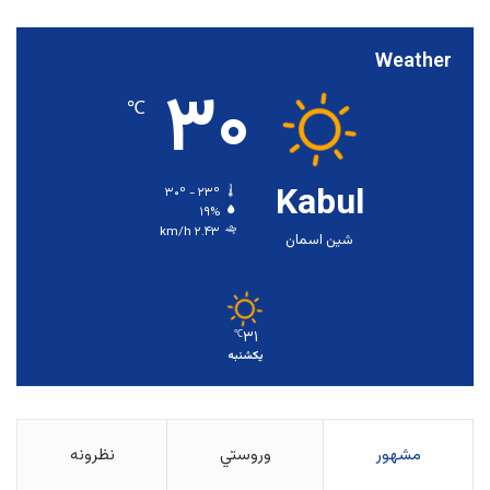
Weather
۳۰
℃
Kabul
۳۰º - ۲۳º
۱۹%
۲.۴۳ km/h
شین اسمان
۳۱
℃
یکشنبه
مشهور
وروستي
نظرونه