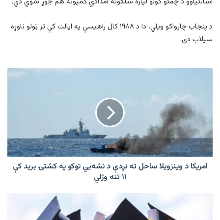
اسانتیاوو د چمتو کولو لپاره سلګونه امدادي کمپونه هم جوړ شوي دي.
د پنجاب چارواکو ویلي، دا د ۱۹۸۸ کال راهیسې په ایالت کې تر ټولو ناوړه
سیلاب دی.
امریکا
د
وینزویلا
ساحل
ته
نږدې
د
نشه‌يي
توکو
په
امریکا د وینزویلا ساحل ته نږدې د نشه‌يي توکو په کشتۍ برید کې
کشتۍ
۱۱ تنه وژلي
برید
کې
تر
۱۱
هند
تنه
وروسته