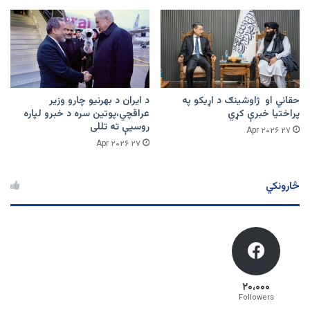
حقاني او ژاوشینګ د اړیکو په
د ایران د بهرنیو چارو وزیر
پراختیا خبرې کړي
عراقچي،پوتین سره د خبرو لپاره
روسیې ته تللی
۲۷ Apr ۲۰۲۶
۲۷ Apr ۲۰۲۶
څارونکي
۲۰،۰۰۰
Followers