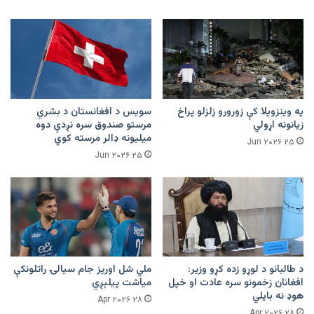
په وینزویلا کې زورورو زلزلو پراخ
سویس د افغانستان د بشري
زیانونه اړولي
مرستو صندوق سره نږدې دوه
میلیونه ډالر مرسته کوي
۲۵ Jun ۲۰۲۶
۲۵ Jun ۲۰۲۶
د طالبانو د لوړو زده کړو وزیر:
ملي شل اوریز جام سیالۍ راتلونکې
افغانان زخمونو سره عادت او خپل
میاشت پیلېږي
هوډ نه بایلي
۲۸ Apr ۲۰۲۶
۲۸ Apr ۲۰۲۶