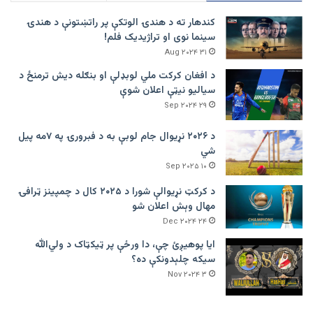
کندهار ته د هندۍ الوتکې پر راتښتونې د هندۍ
سینما نوی او تراژيديک فلم!
۳۱ Aug ۲۰۲۴
د افغان کرکت ملي لوبډلې او بنګله دیش ترمنځ د
سیالیو نیټې اعلان شوې
۲۹ Sep ۲۰۲۴
د ۲۰۲۶ نړیوال جام لوبې به د فبرورۍ په ۷مه پیل
شي
۱۰ Sep ۲۰۲۵
د کرکټ نړیوالې شورا د ۲۰۲۵ کال د چمپینز ټرافۍ
مهال وېش اعلان شو
۲۴ Dec ۲۰۲۴
ایا پوهیږئ چې، دا ورځې پر ټيکټاک د ولي‌الله
سیکه چلېدونکې ده؟
۳ Nov ۲۰۲۴