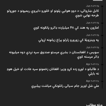
۲۵ Jun ۲۰۲۶
کابل ښاروالۍ: د دوو هوايي پلونو او څلورو دایروي رېمپونو د جوړولو
طرحه نهایي شوې
۲۵ Jun ۲۰۲۶
امازون په هند کې ۴۸ میلیارده ډالرو پانګونه کوي
۲۵ Jun ۲۰۲۶
په وینزویلا کې زورورو زلزلو پراخ زیانونه اړولي
۲۵ Jun ۲۰۲۶
سویس د افغانستان د بشري مرستو صندوق سره نږدې دوه میلیونه
ډالر مرسته کوي
۲۸ Apr ۲۰۲۶
د طالبانو د لوړو زده کړو وزیر: افغانان زخمونو سره عادت او خپل هوډ
نه بایلي
۲۸ Apr ۲۰۲۶
ملي شل اوریز جام سیالۍ راتلونکې میاشت پیلېږي
ورته مطالب