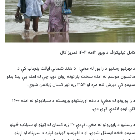
کابل ټیلیګراف د وږي ۱۲مه ۱۴۰۴ لمریز کال
د بهرنیو رسنیو د را پور له مخې؛ د هند شمالي ایالت پنجاب کې د
مانسون موسم له امله سخت بارانونه روان دي، چې له امله یې بېلا بېلو
سیمو کې دیرش تنه مړه او ۳۵۴ زره نور کسان زیانمن شوي.
د را پورونو له مخې؛ د دغه اورښتونو وروسته د سیلابونو له امله ۱۴۰۰
کلي اوبو لاندې کړي دي.
د رسنیو د راپورونو له مخې، نږدې ۲۰ زره کسان له ټيټو او سیلاب ځپلو
سیمو څخه ایستل شوي، او د اغېزمنو کورنیو لپاره د سرپناه او اړینو