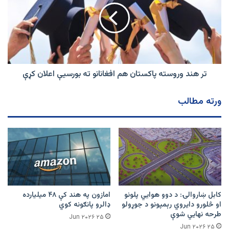
وژلي
پاکستان
هم
افغانانو
ته
بورسیې
اعلان
کړې
تر هند وروسته پاکستان هم افغانانو ته بورسیې اعلان کړې
ورته مطالب
کابل ښاروالۍ: د دوو هوايي پلونو
امازون په هند کې ۴۸ میلیارده
او څلورو دایروي رېمپونو د جوړولو
ډالرو پانګونه کوي
طرحه نهایي شوې
۲۵ Jun ۲۰۲۶
۲۵ Jun ۲۰۲۶