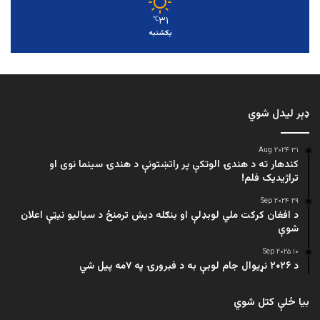
۳۱
℃
یکشنبه
ډېر لیدل شوي
۳۱ Aug ۲۰۲۴
کندهار ته د هندۍ الوتکې پر راتښتونې د هندۍ سینما نوی او
تراژيديک فلم!
۲۹ Sep ۲۰۲۴
د افغان کرکت ملي لوبډلې او بنګله دیش ترمنځ د سیالیو نیټې اعلان
شوې
۱۰ Sep ۲۰۲۵
د ۲۰۲۶ نړیوال جام لوبې به د فبرورۍ په ۷مه پیل شي
بیا ځلې کتل شوي