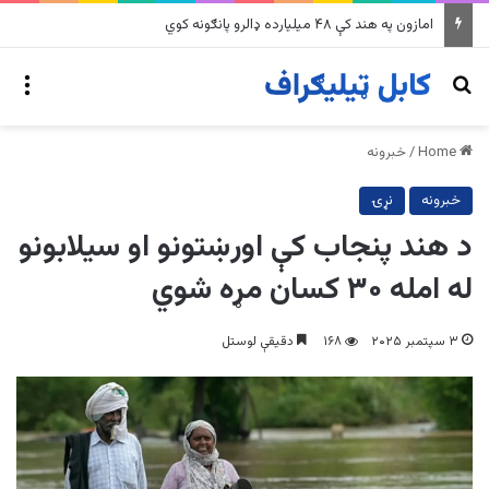
امازون په هند کې ۴۸ میلیارده ډالرو پانګونه کوي
nu
Search for
Home
/
خبرونه
خبرونه
نړۍ
د هند پنجاب کې اورښتونو او سیلابونو
له امله ۳۰ کسان مړه شوي
۳ سپتمبر ۲۰۲۵
۱۶۸
دقیقې لوستل