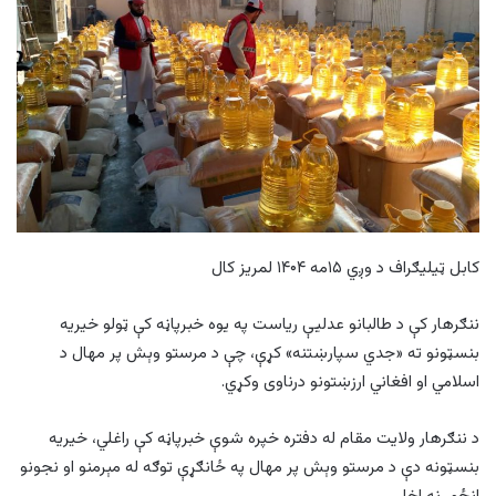
کابل ټیلیګراف د وږي ۱۵مه ۱۴۰۴ لمریز کال
ننګرهار کې د طالبانو عدلیې ریاست په يوه خبرپاڼه کې ټولو خیریه
بنسټونو ته «جدي سپارښتنه» کړې، چې د مرستو وېش پر مهال د
اسلامي او افغاني ارزښتونو درناوی وکړي.
د ننګرهار ولایت مقام له دفتره خپره شوې خبرپاڼه کې راغلي، خیریه
بنسټونه دې د مرستو وېش پر مهال په ځانګړې توګه له مېرمنو او نجونو