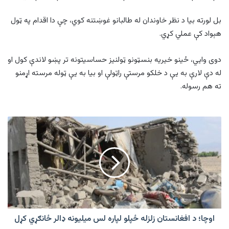
بل لورته بیا د نظر خاوندان له طالبانو غوښتنه کوي، چې دا اقدام په ټول
هېواد کې عملي کړي.
دوی وایي، ځینو خیریه بنسټونو ټولنیز حساسیتونه تر پښو لاندې کول او
له دې لارې به یې د خلکو مرستې راټولې او بیا به یې ټوله مرسته اړمنو
ته هم رسوله.
اوچا؛
د
افغانستان
زلزله
ځپلو
لپاره
لس
میلیونه
ډالر
ځانګړي
اوچا؛ د افغانستان زلزله ځپلو لپاره لس میلیونه ډالر ځانګړي کړل
کړل