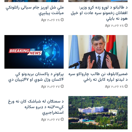
د طالبانو د لوړو زده کړو وزیر:
ملي شل اوریز جام سیالۍ راتلونکې
افغانان زخمونو سره عادت او خپل
میاشت پیلېږي
هوډ نه بایلي
۲۸ Apr ۲۰۲۶
۲۸ Apr ۲۰۲۶
ضمیرکابلوف نن طالب چارواکو سره
پرکونړ د پاکستان بریدونو کې
د لیدنو لپاره کابل ته راځي
۴کسان وژل شوي او ۴۷ټپیان دي
۲۷ Apr ۲۰۲۶
۲۸ Apr ۲۰۲۶
د سمنګان له شباشک کان نه ورځ
کې۲۰۰ټنه د ډبرو سکاره
استخراجېږي
۲۷ Apr ۲۰۲۶