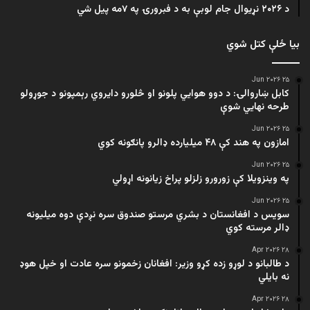
د ۲۰۲۶ نړیوال جام لوبې به د فبرورۍ په ۷مه پیل شي
بیا ځلې کتل شوي
۲۵ Jun ۲۰۲۶
کابل ښاروالۍ: د دوو هوايي پلونو او څلورو دایروي رېمپونو د جوړولو
طرحه نهایي شوې
۲۵ Jun ۲۰۲۶
امازون په هند کې ۴۸ میلیارده ډالرو پانګونه کوي
۲۵ Jun ۲۰۲۶
په وینزویلا کې زورورو زلزلو پراخ زیانونه اړولي
۲۵ Jun ۲۰۲۶
سویس د افغانستان د بشري مرستو صندوق سره نږدې دوه میلیونه
ډالر مرسته کوي
۲۸ Apr ۲۰۲۶
د طالبانو د لوړو زده کړو وزیر: افغانان زخمونو سره عادت او خپل هوډ
نه بایلي
۲۸ Apr ۲۰۲۶