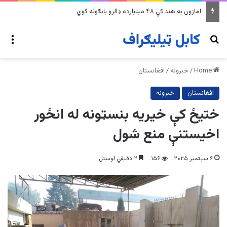
په وینزویلا کې زورورو زلزلو پراخ زیانونه اړولي
nu
Search for
Home
/
خبرونه
/
افغانستان
افغانستان
خبرونه
ختیځ کې خیریه بنسټونه له انځور
اخیستنې منع شول
۶ سپتمبر ۲۰۲۵
۱۵۶
۲ دقیقي لوستل