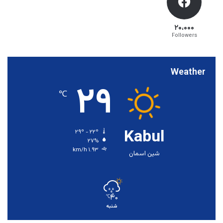
۲۰،۰۰۰
Followers
Weather
۲۹
℃
Kabul
۲۹º - ۲۲º
۲۷%
۱.۹۳ km/h
شین اسمان
۳۰
℃
شنبه