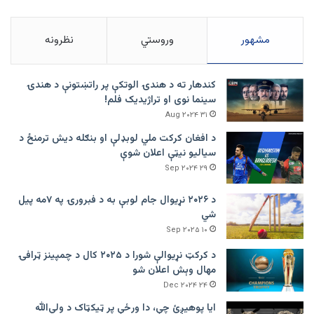
مشهور
وروستي
نظرونه
کندهار ته د هندۍ الوتکې پر راتښتونې د هندۍ
سینما نوی او تراژيديک فلم!
۳۱ Aug ۲۰۲۴
د افغان کرکت ملي لوبډلې او بنګله دیش ترمنځ د
سیالیو نیټې اعلان شوې
۲۹ Sep ۲۰۲۴
د ۲۰۲۶ نړیوال جام لوبې به د فبرورۍ په ۷مه پیل
شي
۱۰ Sep ۲۰۲۵
د کرکټ نړیوالې شورا د ۲۰۲۵ کال د چمپینز ټرافۍ
مهال وېش اعلان شو
۲۴ Dec ۲۰۲۴
ایا پوهیږئ چې، دا ورځې پر ټيکټاک د ولي‌الله