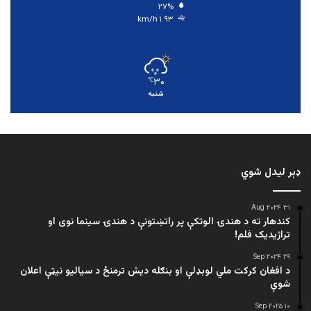
۲۷%
۱.۹۳ km/h
۳۰
℃
شنبه
ډېر لیدل شوي
۳۱ Aug ۲۰۲۴
کندهار ته د هندۍ الوتکې پر راتښتونې د هندۍ سینما نوی او
تراژيديک فلم!
۲۹ Sep ۲۰۲۴
د افغان کرکت ملي لوبډلې او بنګله دیش ترمنځ د سیالیو نیټې اعلان
شوې
۱۰ Sep ۲۰۲۵