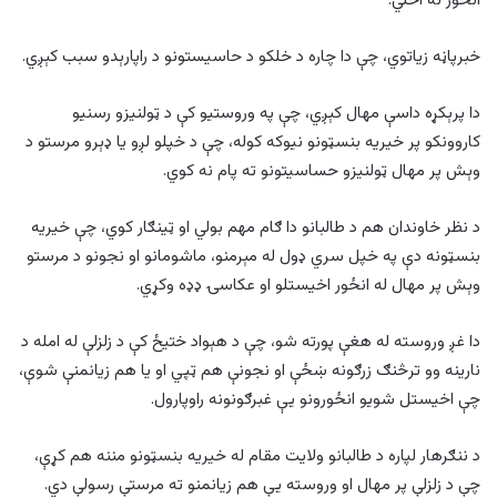
انځور نه اخلي.
خبرپاڼه زیاتوي، چې دا چاره د خلکو د حاسیستونو د راپارېدو سبب کېږي.
دا پرېکړه داسې مهال کېږي، چې په وروستیو کې د ټولنیزو رسنیو
کاروونکو پر خیریه بنسټونو نیوکه کوله، چې د خپلو لږو یا ډېرو مرستو د
وېش پر مهال ټولنیزو حساسیتونو ته پام نه کوي.
د نظر خاوندان هم د طالبانو دا ګام مهم بولي او ټینګار کوي، چې خیریه
بنسټونه دې په خپل سري ډول له مېرمنو، ماشومانو او نجونو د مرستو
وېش پر مهال له انځور اخیستلو او عکاسۍ ډډه وکړي.
دا غږ وروسته له هغې پورته شو، چې د هېواد ختیځ کې د زلزلې له امله د
نارینه وو ترڅنګ زرګونه ښځې او نجونې هم ټپي او یا هم زیانمنې شوې،
چې اخیستل شویو انځورونو یې غبرګونونه راوپارول.
د ننګرهار لپاره د طالبانو ولایت مقام له خیریه بنسټونو مننه هم کړې،
چې د زلزلې پر مهال او وروسته یې هم زیانمنو ته مرستې رسولې دي.