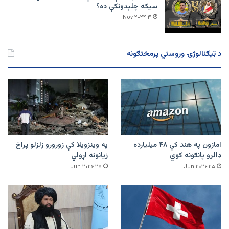
سیکه چلېدونکې ده؟
۳ Nov ۲۰۲۴
د ټیګنالوژۍ وروستي پرمختګونه
امازون په هند کې ۴۸ میلیارده
په وینزویلا کې زورورو زلزلو پراخ
ډالرو پانګونه کوي
زیانونه اړولي
۲۵ Jun ۲۰۲۶
۲۵ Jun ۲۰۲۶