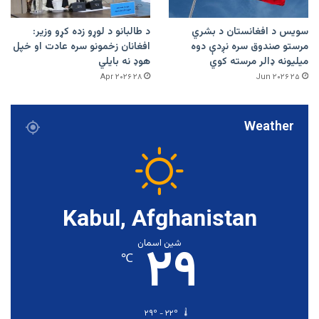
سویس د افغانستان د بشري
د طالبانو د لوړو زده کړو وزیر:
مرستو صندوق سره نږدې دوه
افغانان زخمونو سره عادت او خپل
میلیونه ډالر مرسته کوي
هوډ نه بایلي
۲۸ Apr ۲۰۲۶
۲۵ Jun ۲۰۲۶
Weather
Kabul, Afghanistan
۲۹
شین اسمان
℃
۲۹º - ۲۲º