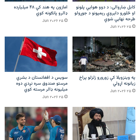
کابل ښاروالۍ: د دوو هوايي پلونو
امازون په هند کې ۴۸ میلیارده
او څلورو دایروي رېمپونو د جوړولو
ډالرو پانګونه کوي
طرحه نهایي شوې
۲۵ Jun ۲۰۲۶
۲۵ Jun ۲۰۲۶
په وینزویلا کې زورورو زلزلو پراخ
سویس د افغانستان د بشري
زیانونه اړولي
مرستو صندوق سره نږدې دوه
میلیونه ډالر مرسته کوي
۲۵ Jun ۲۰۲۶
۲۵ Jun ۲۰۲۶