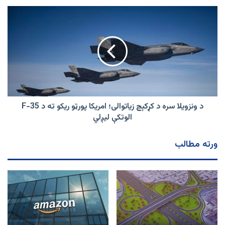
د
ونزویلا
سره
د
کړکېچ
زیاتوالی؛
امریکا
پورټو
ریکو
ته
د ونزویلا سره د کړکېچ زیاتوالی؛ امریکا پورټو ریکو ته د F-35
د
الوتکې لیږلي
F-
35
ورته مطالب
الوتکې
لیږلي