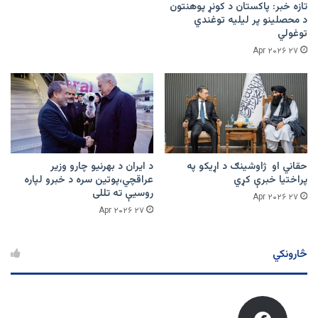
تازه خبر: پاکستان د کونړ پوهنتون
د محصلینو پر لیلیه توغندي
توغولي
۲۷ Apr ۲۰۲۶
حقاني او ژاوشینګ د اړیکو په
د ایران د بهرنیو چارو وزیر
پراختیا خبرې کړي
عراقچي،پوتین سره د خبرو لپاره
روسیې ته تللی
۲۷ Apr ۲۰۲۶
۲۷ Apr ۲۰۲۶
څارونکي