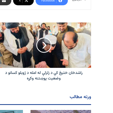
X
Facebook
راشدخان
ختیځ
کې
د
زلزلې
له
امله
د
ژوبلو
کسانو
راشدخان ختیځ کې د زلزلې له امله د ژوبلو کسانو د
د
وضعیت پوښتنه وکړه
وضعیت
پوښتنه
وکړه
ورته مطالب