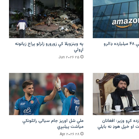
امازون په هند کې ۴۸ میلیارده ډالرو
په وینزویلا کې زورورو زلزلو پراخ زیانونه
اړولي
۲۵ Jun ۲۰۲۶
زده کړو وزیر: افغانان
ملي شل اوریز جام سیالۍ راتلونکې
 او خپل هوډ نه بایلي
میاشت پیلېږي
۲۸ Apr ۲۰۲۶