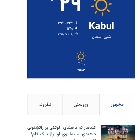
۲۹
Kabul
۲۹º - ۲۲º
۱۲%
۱.۱۸ km/h
شین اسمان
۳۰
℃
جمعه
مشهور
وروستي
نظرونه
کندهار ته د هندۍ الوتکې پر راتښتونې
د هندۍ سینما نوی او تراژيديک فلم!