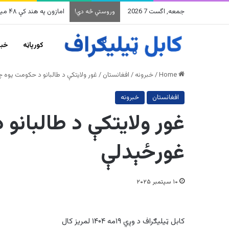
جمعه, اگست 7 2026
امازون په هند کې ۴۸ میلیارده ډالرو پانګونه کوي
وروستي څه دي!
کورپاڼه
خبر
Home
/
خبرونه
/
افغانستان
/
غور ولایتکې د طالبانو د حکومت یوه 
افغانستان
خبرونه
غور ولایتکې د طالبانو
غورځېدلې
۱۰ سپتمبر ۲۰۲۵
کابل ټیلیګراف د وږي ۱۹مه ۱۴۰۴ لمریز کال