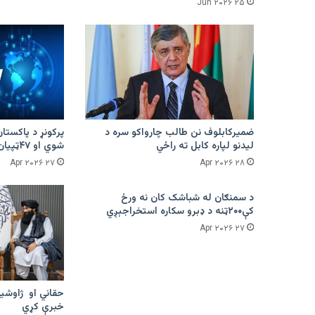
۲۵ Jun ۲۰۲۶
ضمیرکابلوف نن طالب چارواکو سره د
لیدنو لپاره کابل ته راځي
شوي او ۴۷ټپیان دي
۲۷ Apr ۲۰۲۶
۲۸ Apr ۲۰۲۶
د سمنګان له شباشک کان نه ورځ
کې۲۰۰ټنه د ډبرو سکاره استخراجېږي
۲۷ Apr ۲۰۲۶
حقاني او ژاوشین
خبرې کړي