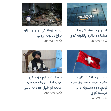
امازون په هند کې ۴۸
په وینزویلا کې زورورو زلزلو
میلیارده ډالرو پانګونه کوي
پراخ زیانونه اړولي
۲۵ Jun ۲۰۲۶
۲۵ Jun ۲۰۲۶
سویس د افغانستان د
د طالبانو د لوړو زده کړو
بشري مرستو صندوق سره
وزیر: افغانان زخمونو سره
نږدې دوه میلیونه ډالر
عادت او خپل هوډ نه بایلي
مرسته کوي
۲۸ Apr ۲۰۲۶
۲۵ Jun ۲۰۲۶