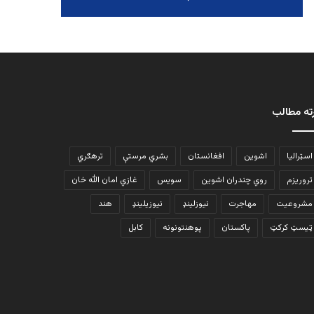
ته مطالب
اسټرالیا
اشوین
افغانستان
بشري مرستې
ترهګري
تروریزم
روي چندران اشوین
سویس
غازي امان الله خان
مشروعیت
مهاجرت
نیوزلینډ
نیوزیلینډ
هند
ټیسټ کرکټ
پاکستان
پوهنتونونه
کابل