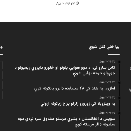
۲۷ Apr ۲۰۲۶
بیا ځلې کتل شوي
ور
۲۵ Jun ۲۰۲۶
کابل ښاروالۍ: د دوو هوايي پلونو او څلورو دایروي رېمپونو د
جوړولو طرحه نهایي شوې
۲۵ Jun ۲۰۲۶
ې
امازون په هند کې ۴۸ میلیارده ډالرو پانګونه کوي
۲۵ Jun ۲۰۲۶
په وینزویلا کې زورورو زلزلو پراخ زیانونه اړولي
۲۵ Jun ۲۰۲۶
سویس د افغانستان د بشري مرستو صندوق سره نږدې دوه
میلیونه ډالر مرسته کوي