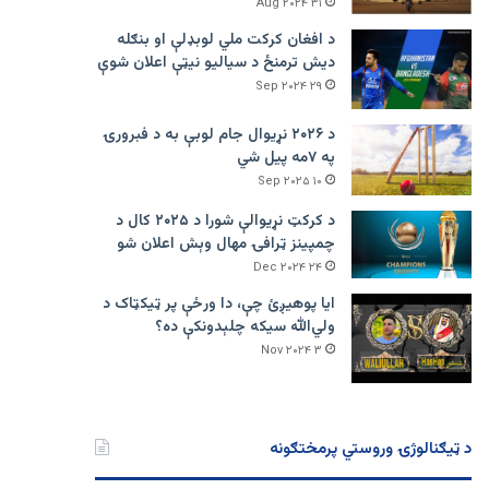
۳۱ Aug ۲۰۲۴
د افغان کرکت ملي لوبډلې او بنګله
دیش ترمنځ د سیالیو نیټې اعلان شوې
۲۹ Sep ۲۰۲۴
د ۲۰۲۶ نړیوال جام لوبې به د فبرورۍ
په ۷مه پیل شي
۱۰ Sep ۲۰۲۵
د کرکټ نړیوالې شورا د ۲۰۲۵ کال د
چمپینز ټرافۍ مهال وېش اعلان شو
۲۴ Dec ۲۰۲۴
ایا پوهیږئ چې، دا ورځې پر ټيکټاک د
ولي‌الله سیکه چلېدونکې ده؟
۳ Nov ۲۰۲۴
د ټیګنالوژۍ وروستي پرمختګونه