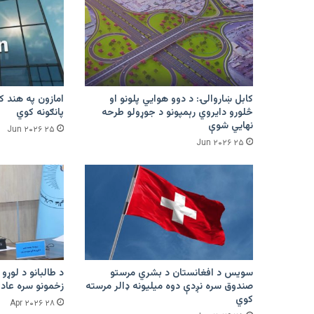
کابل ښاروالۍ: د دوو هوايي پلونو او
څلورو دایروي رېمپونو د جوړولو طرحه
پانګونه کوي
نهایي شوې
۲۵ Jun ۲۰۲۶
۲۵ Jun ۲۰۲۶
سویس د افغانستان د بشري مرستو
د طالبانو د لوړو 
صندوق سره نږدې دوه میلیونه ډالر مرسته
زخمونو سره عادت
کوي
۲۸ Apr ۲۰۲۶