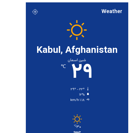
Weather
Kabul, Afghanistan
۲۹
شین اسمان
℃
۲۹º - ۲۲º
۱۲%
۱.۱۸ km/h
۳۰
℃
جمعه