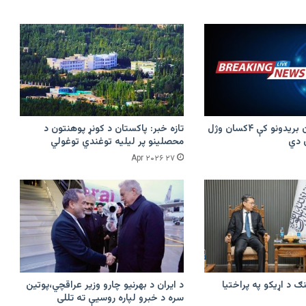
پرکونړ د پاکستان بریدونو کې ۴کسان وژل
تازه خبر: پاکستان د کونړ پوهنتون د
محصلینو پر لیلیه توغندي توغولي
۲۷ Apr ۲۰۲۶
ګ د اړیکو په پراختیا
د ایران د بهرنیو چارو وزیر عراقچي،پوتین
سره د خبرو لپاره روسیې ته تللی