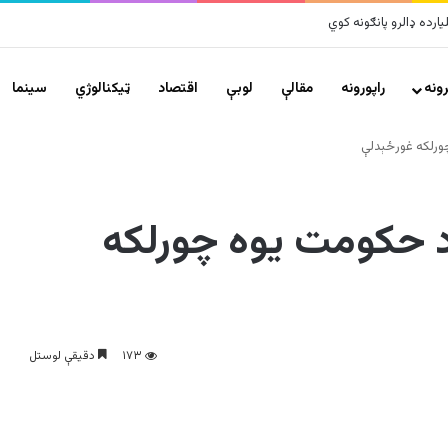
ونه
راپورونه
مقالې
لوبې
اقتصاد
ټیکنالوژي
سينما
چورلکه غورځېدلې
 د حکومت یوه چورلکه
۱۷۳
دقیقې لوستل