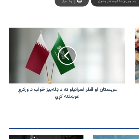
په بریښنالیک شریکول
چاپول
عربستان
او
قطر
اسرائیلو
ته
د
ډله‌ییز
ځواب
د
ورکړې
عربستان او قطر اسرائیلو ته د ډله‌ییز ځواب د ورکړې
غوښتنه
غوښتنه کړې
کړې