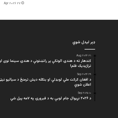
۲۷ Apr ۲۰۲۶
ډېر لیدل شوي
۳۱ Aug ۲۰۲۴
کندهار ته د هندۍ الوتکې پر راتښتونې د هندۍ سینما نوی او
تراژيديک فلم!
۲۹ Sep ۲۰۲۴
د افغان کرکت ملي لوبډلې او بنګله دیش ترمنځ د سیالیو نیټ
اعلان شوې
۱۰ Sep ۲۰۲۵
د ۲۰۲۶ نړیوال جام لوبې به د فبرورۍ په ۷مه پیل شي