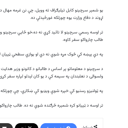
یو شمېر سرچینو کابل تیلیګراف ته وویل، چې نن غرمه مهال د 
اړوند د دفاع وزارت یوه چورلکه غورځېدلې ده.
تر اوسه رسمي سرچینو لا تائید کړې نه ده،خو ځايي سرچینو ویلي
طالب چارواکو سفر کاوه.
په دې پېښه کې څوک مړه شوي نه دي او یوازې سطحي ټپیان ل
د سرچینو د معلوماتو پر اساس د طالبانو د کانونو وزیر هدایت ا
ولسوالۍ د نعلبندان په سیمه کې د یو کان لېدلو لپاره سفر کړی 
په ټولنیزو رسنیو کې خپره شوې ویډیو کې ښکاري، چې چورلکه د ال
تر اوسه د ټپیانو کره شمېره څرګنده شوې نه ده. طالب چارواک
شریکول