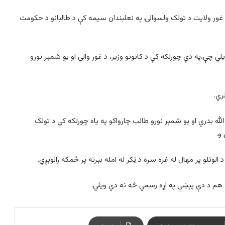
غور ولایت د تولک ولسوالۍ په نعلبندان سیمه کې د طالبانو د حکومت
 چې،په دې چورلکه کې د کانونو وزیر، د غور والي او یو شمېر نورو
ري.
لله بدري او یو شمېر نورو طالب چارواکو په یاه چورلکه کې د تولک
و.
وتلو پر مهال له غره سره د ټکر له امله بېرته پر ځمکه رالوېږي.
و هم د دې پېښې په اړه رسمي څه نه دي ویلي.