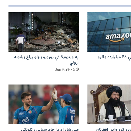
امازون په هند کې ۴۸ میلیارده ډالرو
په وینزویلا کې زورورو زلزلو پراخ زیانونه
اړولي
۲۵ Jun ۲۰۲۶
زده کړو وزیر: افغانان
ملي شل اوریز جام سیالۍ راتلونکې