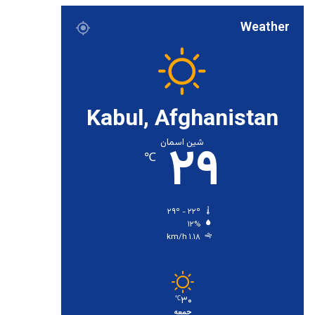
Weather
Kabul, Afghanistan
۲۹
شین اسمان
℃
۲۹º - ۲۲º
۱۲%
۱.۱۸ km/h
۳۰
℃
جمعه