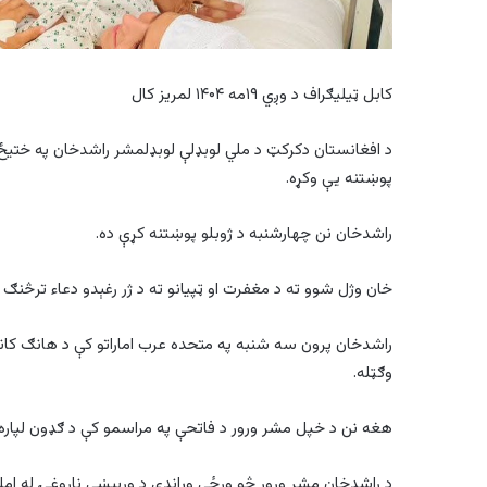
کابل ټیلیګراف د وږي ۱۹مه ۱۴۰۴ لمریز کال
د افغانستان دکرکټ د ملي لوبډلې لوبډلمشر راشدخان په ختیځ ول
پوښتنه یې وکړه.
راشدخان نن چهارشنبه د ژوبلو پوښتنه کړې ده.
خان وژل شوو ته د مغفرت او ټپیانو ته د ژر رغېدو دعاء ترڅنګ د
راشدخان پرون سه شنبه په متحده عرب اماراتو کې د هانګ کانګ 
وګټله.
هغه نن د خپل مشر ورور د فاتحې په مراسمو کې د ګډون لپاره ن
د راشدخان مشر ورور څو ورځې وړاندې د ورپېښې ناروغۍ له امل