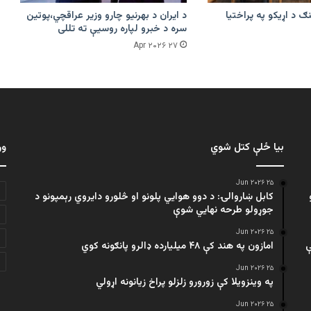
ګ د اړیکو په پراختیا
د ایران د بهرنیو چارو وزیر عراقچي،پوتین
سره د خبرو لپاره روسیې ته تللی
۲۷ Apr ۲۰۲۶
بیا ځلې کتل شوي
ور
۲۵ Jun ۲۰۲۶
کابل ښاروالۍ: د دوو هوايي پلونو او څلورو دایروي رېمپونو د
جوړولو طرحه نهایي شوې
۲۵ Jun ۲۰۲۶
ې
امازون په هند کې ۴۸ میلیارده ډالرو پانګونه کوي
۲۵ Jun ۲۰۲۶
په وینزویلا کې زورورو زلزلو پراخ زیانونه اړولي
۲۵ Jun ۲۰۲۶