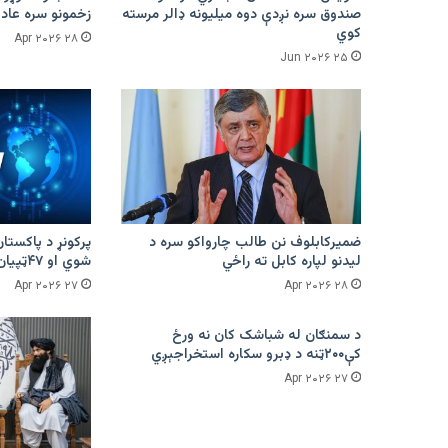
صندوق سره نږدې دوه میلیونه ډالر مرسته
زخمونو سره عادت
کوي
۲۸ Apr ۲۰۲۶
۲۵ Jun ۲۰۲۶
ضمیرکابلوف نن طالب چارواکو سره د
لیدنو لپاره کابل ته راځي
شوي او ۴۷ټپیان دي
۲۷ Apr ۲۰۲۶
۲۸ Apr ۲۰۲۶
د سمنګان له شباشک کان نه ورځ
کې۲۰۰ټنه د ډبرو سکاره استخراجېږي
۲۷ Apr ۲۰۲۶