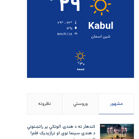
۲۹
Kabul
۲۹º - ۲۲º
۱۲%
۱.۱۸ km/h
شین اسمان
۳۰
℃
جمعه
مشهور
وروستي
نظرونه
کندهار ته د هندۍ الوتکې پر راتښتونې
د هندۍ سینما نوی او تراژيديک فلم!