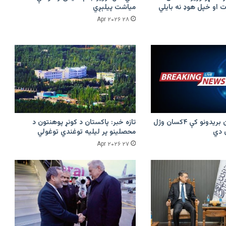
 او خپل هوډ نه بایلي
میاشت پیلېږي
۲۸ Apr ۲۰۲۶
پرکونړ د پاکستان بریدونو کې ۴کسان وژل
تازه خبر: پاکستان د کونړ پوهنتون د
محصلینو پر لیلیه توغندي توغولي
۲۷ Apr ۲۰۲۶