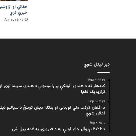
حقاني او ژاوشین
خبرې کړي
۲۷ Apr ۲۰۲۶
ډېر لیدل شوي
۳۱ Aug ۲۰۲۴
کندهار ته د هندۍ الوتکې پر راتښتونې د هندۍ سینما نوی او
تراژيديک فلم!
۲۹ Sep ۲۰۲۴
د افغان کرکت ملي لوبډلې او بنګله دیش ترمنځ د سیالیو نیټ
اعلان شوې
۱۰ Sep ۲۰۲۵
د ۲۰۲۶ نړیوال جام لوبې به د فبرورۍ په ۷مه پیل شي