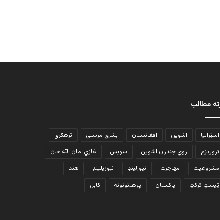
ته مطالب
اسټرالیا
اشوین
افغانستان
بشري مرستې
ترهګري
تروریزم
روي چندران اشوین
سویس
غازي امان الله خان
مشروعیت
مهاجرت
نیوزلینډ
نیوزیلینډ
هند
ټیسټ کرکټ
پاکستان
پوهنتونونه
کابل