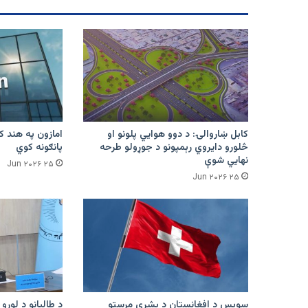
کابل ښاروالۍ: د دوو هوايي پلونو او
څلورو دایروي رېمپونو د جوړولو طرحه
پانګونه کوي
نهایي شوې
۲۵ Jun ۲۰۲۶
۲۵ Jun ۲۰۲۶
سویس د افغانستان د بشري مرستو
د طالبانو د لوړو 