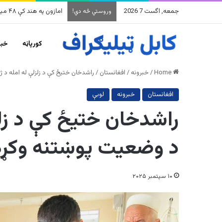
جمعه, اگست 7 2026
امازون په هند کې ۴۸ میلیارده ډالرو پانګونه کوي
وروستي څه دي!
کورپاڼه
خبر
Home
/
خبرونه
/
افغانستان
/
راشدخان ختیځ کې د زلزلې له امله د 
افغانستان
خبرونه
لوبې
راشدخان ختیځ کې د زلز
د وضعیت پوښتنه وکړه
۱۰ سپتمبر ۲۰۲۵