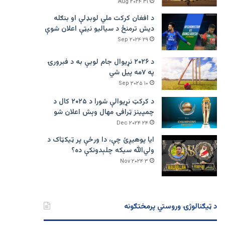
۳۱ Aug ۲۰۲۴
د افغان کرکت ملي لوبډلې او بنګله
دیش ترمنځ د سیالیو نیټې اعلان شوې
۲۹ Sep ۲۰۲۴
د ۲۰۲۶ نړیوال جام لوبې به د فبرورۍ
په ۷مه پیل شي
۱۰ Sep ۲۰۲۵
د کرکټ نړیوالې شورا د ۲۰۲۵ کال د
چمپینز ټرافۍ مهال وېش اعلان شو
۲۴ Dec ۲۰۲۴
ایا پوهیږئ چې، دا ورځې پر ټيکټاک د
ولي‌الله سیکه چلېدونکې ده؟
۳ Nov ۲۰۲۴
د ټیګنالوژۍ وروستي پرمختګونه