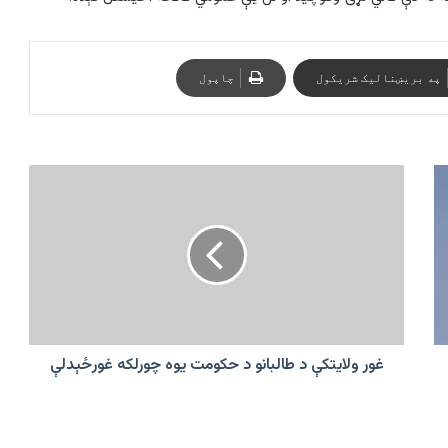
په بریښنالیک شریکول
چاپول
غور
ولایتکې
د
طالبانو
د
حکومت
یوه
چورلکه
غورځېدلې
غور ولایتکې د طالبانو د حکومت یوه چورلکه غورځېدلې