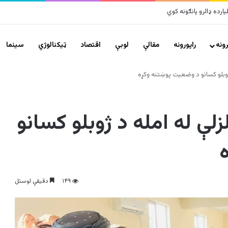
ونه
راپورونه
مقالې
لوبې
اقتصاد
ټیکنالوژي
سينما
ژوبلو کسانو د وضعیت پوښتنه وکړه
لې له امله د ژوبلو کسانو
۱۴۹
دقیقې لوستل