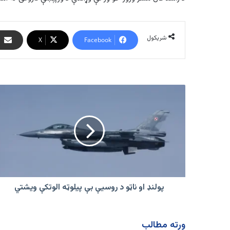
شریکول
X
Facebook
پولنډ
او
ناټو
د
روسیې
بې
پيلوټه
الوتکې
ویشتي
پولنډ او ناټو د روسیې بې پيلوټه الوتکې ویشتي
ورته مطالب