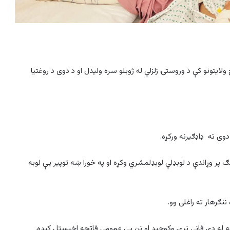
ایتونو کې د وروستۍ زلزلې له ژوبلو سره ولیدل او د دوی د روغتیا
وی ته ډاډګيرنه ورکړه.
پر وړاندې د لوبډلې لوبډلمشري وکړه او په خورا ښه توپیر یې لوبه
نګرهار ته راغلی وو.
ه له دې فاني نړۍ وکوچید او نن یې عمومي فاتحه اخیستل کېده.