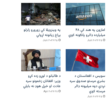
امازون په هند کې ۴۸
په وینزویلا کې زورورو زلزلو
میلیارده ډالرو پانګونه کوي
پراخ زیانونه اړولي
۲۵ Jun ۲۰۲۶
۲۵ Jun ۲۰۲۶
سویس د افغانستان د
د طالبانو د لوړو زده کړو
بشري مرستو صندوق سره
وزیر: افغانان زخمونو سره
نږدې دوه میلیونه ډالر
عادت او خپل هوډ نه بایلي
مرسته کوي
۲۸ Apr ۲۰۲۶
۲۵ Jun ۲۰۲۶