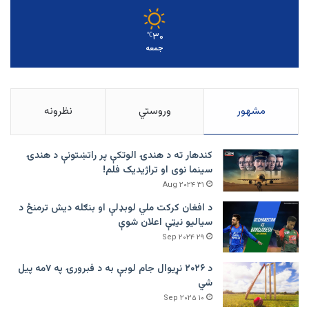
۳۰
℃
جمعه
مشهور
وروستي
نظرونه
کندهار ته د هندۍ الوتکې پر راتښتونې د هندۍ
سینما نوی او تراژيديک فلم!
۳۱ Aug ۲۰۲۴
د افغان کرکت ملي لوبډلې او بنګله دیش ترمنځ د
سیالیو نیټې اعلان شوې
۲۹ Sep ۲۰۲۴
د ۲۰۲۶ نړیوال جام لوبې به د فبرورۍ په ۷مه پیل
شي
۱۰ Sep ۲۰۲۵