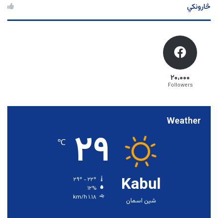
څارونکي
۲۰،۰۰۰
Followers
Weather
۲۹
℃
Kabul
۲۹º - ۲۲º
۱۲%
۱.۱۸ km/h
شین اسمان