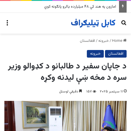
په وینزویلا کې زورورو زلزلو پراخ زیانونه اړولي
nu
Search for
Home
/
خبرونه
/
افغانستان
افغانستان
خبرونه
د جاپان سفیر د طالبانو د کډوالو وزیر
سره د مخه ښې لیدنه وکړه
۱۱ سپتمبر ۲۰۲۵
۱۵۷
دقیقې لوستل