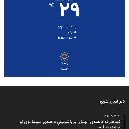
۲۹
℃
۲۹º - ۲۲º
۱۲%
۱.۱۸ km/h
۳۰
℃
جمعه
ډېر لیدل شوي
۳۱ Aug ۲۰۲۴
کندهار ته د هندۍ الوتکې پر راتښتونې د هندۍ سینما نوی او
تراژيديک فلم!