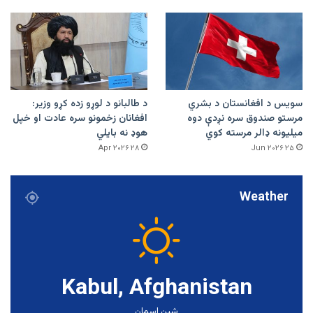
سویس د افغانستان د بشري
د طالبانو د لوړو زده کړو وزیر:
مرستو صندوق سره نږدې دوه
افغانان زخمونو سره عادت او خپل
میلیونه ډالر مرسته کوي
هوډ نه بایلي
۲۸ Apr ۲۰۲۶
۲۵ Jun ۲۰۲۶
Weather
Kabul, Afghanistan
شین اسمان