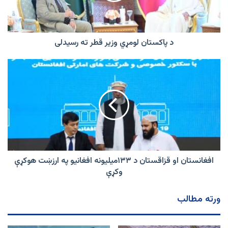
رسیدلی
د پاکستان لومړي وزیر قطر ته رسیدلی
افغانستان
او
قزاقستان
د
۱۳۳میلیونه
افغانیو
په
ارزښت
هوکړې
وکړې
افغانستان او قزاقستان د ۱۳۳میلیونه افغانیو په ارزښت هوکړې
وکړې
ورته مطالب