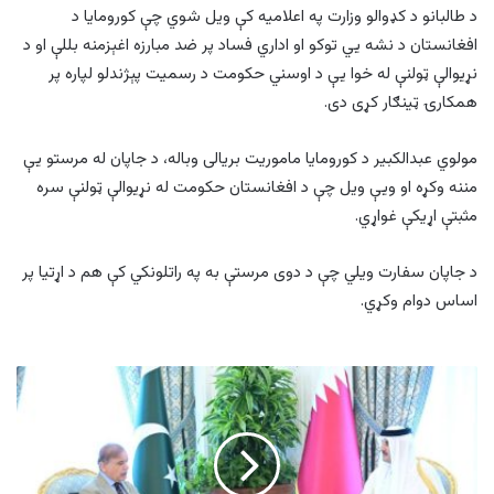
د طالبانو د کډوالو وزارت په اعلامیه کې ویل شوي چې کورومایا د
افغانستان د نشه یي توکو او اداري فساد پر ضد مبارزه اغېزمنه بللې او د
نړیوالې ټولنې له خوا یې د اوسني حکومت د رسمیت پېژندلو لپاره پر
همکارۍ ټینګار کړی دی.
مولوي عبدالکبیر د کورومایا ماموریت بریالی وباله، د جاپان له مرستو یې
مننه وکړه او ويې ویل چې د افغانستان حکومت له نړیوالې ټولنې سره
مثبتې اړیکې غواړي.
د جاپان سفارت ویلي چې د دوی مرستې به په راتلونکي کې هم د اړتیا پر
اساس دوام وکړي.
د
پاکستان
لومړي
وزیر
قطر
ته