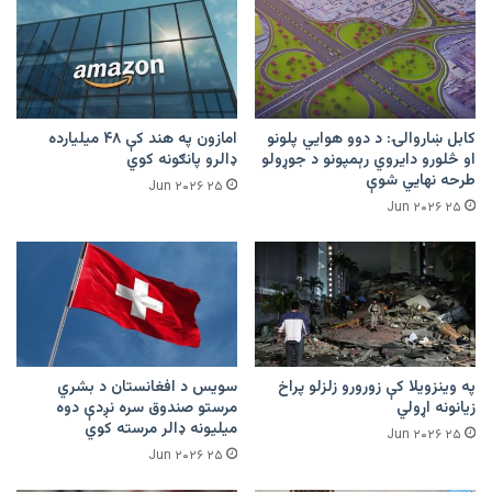
کابل ښاروالۍ: د دوو هوايي پلونو
امازون په هند کې ۴۸ میلیارده
او څلورو دایروي رېمپونو د جوړولو
ډالرو پانګونه کوي
طرحه نهایي شوې
۲۵ Jun ۲۰۲۶
۲۵ Jun ۲۰۲۶
په وینزویلا کې زورورو زلزلو پراخ
سویس د افغانستان د بشري
زیانونه اړولي
مرستو صندوق سره نږدې دوه
میلیونه ډالر مرسته کوي
۲۵ Jun ۲۰۲۶
۲۵ Jun ۲۰۲۶