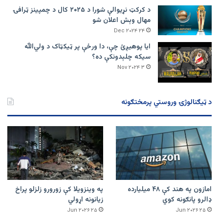
د کرکټ نړیوالې شورا د ۲۰۲۵ کال د چمپینز ټرافۍ
مهال وېش اعلان شو
۲۴ Dec ۲۰۲۴
ایا پوهیږئ چې، دا ورځې پر ټيکټاک د ولي‌الله
سیکه چلېدونکې ده؟
۳ Nov ۲۰۲۴
د ټیګنالوژۍ وروستي پرمختګونه
امازون په هند کې ۴۸ میلیارده
په وینزویلا کې زورورو زلزلو پراخ
ډالرو پانګونه کوي
زیانونه اړولي
۲۵ Jun ۲۰۲۶
۲۵ Jun ۲۰۲۶