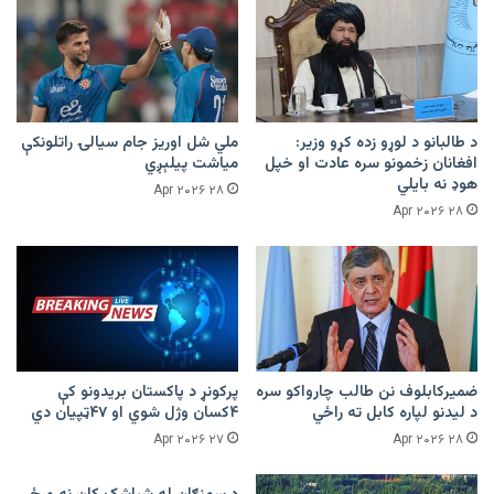
د طالبانو د لوړو زده کړو وزیر:
ملي شل اوریز جام سیالۍ راتلونکې
افغانان زخمونو سره عادت او خپل
میاشت پیلېږي
هوډ نه بایلي
۲۸ Apr ۲۰۲۶
۲۸ Apr ۲۰۲۶
ضمیرکابلوف نن طالب چارواکو سره
پرکونړ د پاکستان بریدونو کې
د لیدنو لپاره کابل ته راځي
۴کسان وژل شوي او ۴۷ټپیان دي
۲۷ Apr ۲۰۲۶
۲۸ Apr ۲۰۲۶