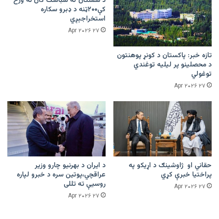
د سمنګان له شباشک کان نه ورځ
کې۲۰۰ټنه د ډبرو سکاره
استخراجېږي
۲۷ Apr ۲۰۲۶
تازه خبر: پاکستان د کونړ پوهنتون
د محصلینو پر لیلیه توغندي
توغولي
۲۷ Apr ۲۰۲۶
حقاني او ژاوشینګ د اړیکو په
د ایران د بهرنیو چارو وزیر
پراختیا خبرې کړي
عراقچي،پوتین سره د خبرو لپاره
روسیې ته تللی
۲۷ Apr ۲۰۲۶
۲۷ Apr ۲۰۲۶