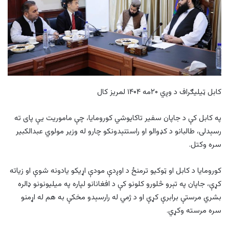
کابل ټیلیګراف د وږي ۲۰مه ۱۴۰۴ لمریز کال
په کابل کې د جاپان سفیر تاکایوشي کورومایا، چې ماموریت یې پای ته
رسېدلی، طالبانو د کډوالو او راستنېدونکو چارو له وزیر مولوي عبدالکبیر
سره وکتل.
کورومایا د کابل او ټوکیو ترمنځ د اوږدې مودې اړیکو یادونه شوې او زیاته
کړې، جاپان په تېرو څلورو کلونو کې د افغانانو لپاره په میلیونونو ډالره
بشري مرستې برابرې کړې او د ژمي له رارسېدو مخکې به هم له اړمنو
سره مرسته وکړي.