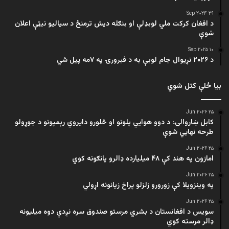
۲۹ Sep ۲۰۲۴
د افغان کرکت ملي لوبډلې او بنګله دیش ترمنځ د سیالیو نیټې اعلان
شوې
۱۰ Sep ۲۰۲۵
د ۲۰۲۶ نړیوال جام لوبې به د فبرورۍ په ۷مه پیل شي
بیا ځلې کتل شوي
۲۵ Jun ۲۰۲۶
کابل ښاروالۍ: د دوو هوايي پلونو او څلورو دایروي رېمپونو د جوړولو
طرحه نهایي شوې
۲۵ Jun ۲۰۲۶
امازون په هند کې ۴۸ میلیارده ډالرو پانګونه کوي
۲۵ Jun ۲۰۲۶
په وینزویلا کې زورورو زلزلو پراخ زیانونه اړولي
۲۵ Jun ۲۰۲۶
سویس د افغانستان د بشري مرستو صندوق سره نږدې دوه میلیونه
ډالر مرسته کوي