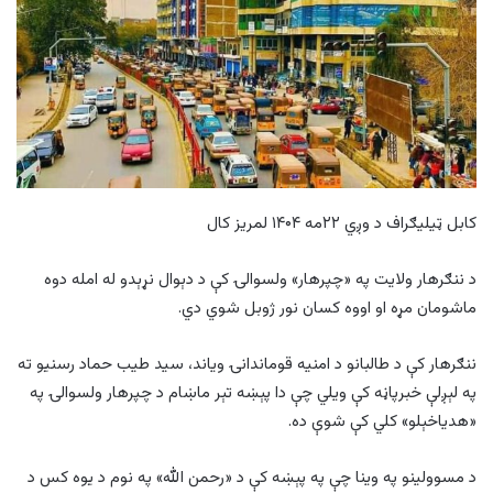
کابل ټیلیګراف د وږي ۲۲مه ۱۴۰۴ لمریز کال
د ننګرهار ولایت په «چپرهار» ولسوالۍ کې د دېوال نړېدو له امله دوه
ماشومان مړه او اووه کسان نور ژوبل شوي دي.
ننګرهار کې د طالبانو د امنیه قوماندانۍ ویاند، سید طیب حماد رسنیو ته
په لېږلې خبرپاڼه کې ویلي چې دا پېښه تېر ماښام د چپرهار ولسوالۍ په
«هدیاخېلو» کلي کې شوې ده.
د مسوولینو په وینا چې په پېښه کې د «رحمن الله» په نوم د یوه کس د