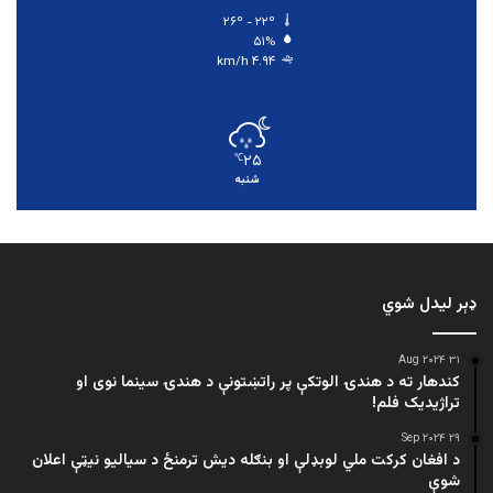
۲۶º - ۲۲º
۵۱%
۴.۹۴ km/h
۲۵
℃
شنبه
ډېر لیدل شوي
۳۱ Aug ۲۰۲۴
کندهار ته د هندۍ الوتکې پر راتښتونې د هندۍ سینما نوی او
تراژيديک فلم!
۲۹ Sep ۲۰۲۴
د افغان کرکت ملي لوبډلې او بنګله دیش ترمنځ د سیالیو نیټې اعلان
شوې