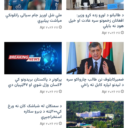
د طالبانو د لوړو زده کړو وزیر:
ملي شل اوریز جام سیالۍ راتلونکې
افغانان زخمونو سره عادت او خپل
میاشت پیلېږي
هوډ نه بایلي
۲۸ Apr ۲۰۲۶
۲۸ Apr ۲۰۲۶
ضمیرکابلوف نن طالب چارواکو سره
پرکونړ د پاکستان بریدونو کې
د لیدنو لپاره کابل ته راځي
۴کسان وژل شوي او ۴۷ټپیان دي
۲۷ Apr ۲۰۲۶
۲۸ Apr ۲۰۲۶
د سمنګان له شباشک کان نه ورځ
کې۲۰۰ټنه د ډبرو سکاره
استخراجېږي
۲۷ Apr ۲۰۲۶