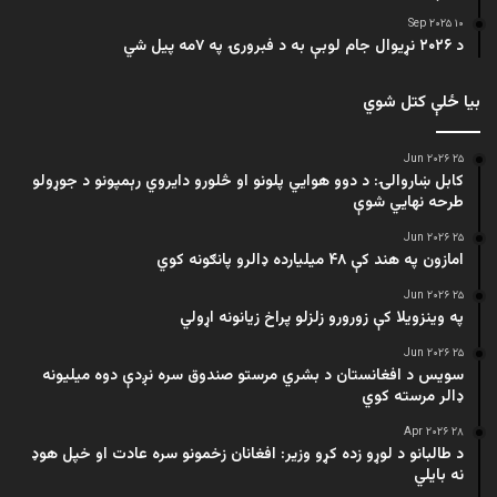
۱۰ Sep ۲۰۲۵
د ۲۰۲۶ نړیوال جام لوبې به د فبرورۍ په ۷مه پیل شي
بیا ځلې کتل شوي
۲۵ Jun ۲۰۲۶
کابل ښاروالۍ: د دوو هوايي پلونو او څلورو دایروي رېمپونو د جوړولو
طرحه نهایي شوې
۲۵ Jun ۲۰۲۶
امازون په هند کې ۴۸ میلیارده ډالرو پانګونه کوي
۲۵ Jun ۲۰۲۶
په وینزویلا کې زورورو زلزلو پراخ زیانونه اړولي
۲۵ Jun ۲۰۲۶
سویس د افغانستان د بشري مرستو صندوق سره نږدې دوه میلیونه
ډالر مرسته کوي
۲۸ Apr ۲۰۲۶
د طالبانو د لوړو زده کړو وزیر: افغانان زخمونو سره عادت او خپل هوډ
نه بایلي