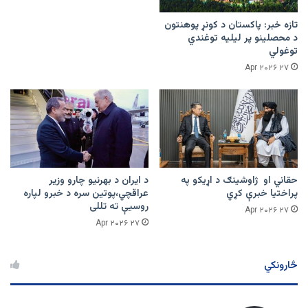
تازه خبر: پاکستان د کونړ پوهنتون
د محصلینو پر لیلیه توغندي
توغولي
۲۷ Apr ۲۰۲۶
حقاني او ژاوشینګ د اړیکو په
د ایران د بهرنیو چارو وزیر
پراختیا خبرې کړي
عراقچي،پوتین سره د خبرو لپاره
روسیې ته تللی
۲۷ Apr ۲۰۲۶
۲۷ Apr ۲۰۲۶
څارونکي