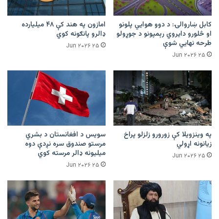
کابل ښاروالۍ: د دوو هوايي پلونو
امازون په هند کې ۴۸ میلیارده
او څلورو دایروي رېمپونو د جوړولو
ډالرو پانګونه کوي
طرحه نهایي شوې
۲۵ Jun ۲۰۲۶
۲۵ Jun ۲۰۲۶
په وینزویلا کې زورورو زلزلو پراخ
سویس د افغانستان د بشري
زیانونه اړولي
مرستو صندوق سره نږدې دوه
میلیونه ډالر مرسته کوي
۲۵ Jun ۲۰۲۶
۲۵ Jun ۲۰۲۶