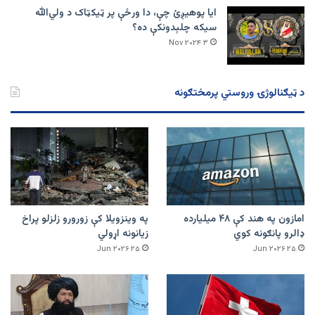
ایا پوهیږئ چې، دا ورځې پر ټيکټاک د ولي‌الله
سیکه چلېدونکې ده؟
۳ Nov ۲۰۲۴
د ټیګنالوژۍ وروستي پرمختګونه
امازون په هند کې ۴۸ میلیارده
په وینزویلا کې زورورو زلزلو پراخ
ډالرو پانګونه کوي
زیانونه اړولي
۲۵ Jun ۲۰۲۶
۲۵ Jun ۲۰۲۶