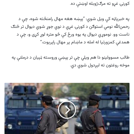
کورنۍ غړو ته مرګ‌ژوبله اوښتې ده.
په خبرپاڼه کې ویل شوي: “پېښه هغه مهال رامنځته شوه، چې د
رحمن‌الله نومي استوګن د کورنۍ غړي د نوي جوړ شوي دیوال تر څنګ
ناست وو. نوموړي دیوال په یوه ورځ کې څو متره لوړ کړی و، چې د
همدغې کمزورتیا له امله د ماښام پر مهال راپرېوت.”
طالب مسوولینو دا هم ویلي چې تر پېښې وروسته ټپيان د درملنې په
موخه روغتون ته لېږدول شوي دي.
خیبر
پښتونخوا
کې
۱۶
پاکستاني
پوځیانو
ته
مرګ