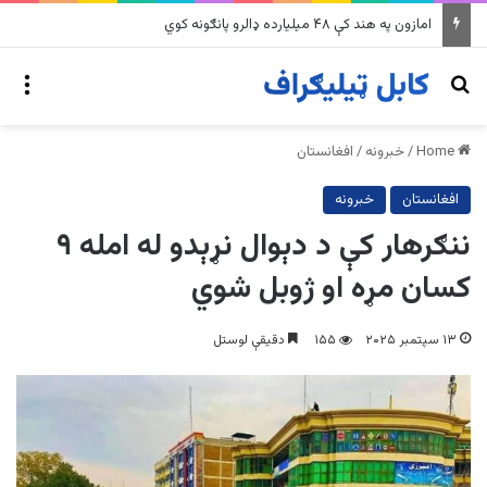
په وینزویلا کې زورورو زلزلو پراخ زیانونه اړولي
nu
Search for
Home
/
خبرونه
/
افغانستان
افغانستان
خبرونه
ننګرهار کې د دېوال نړېدو له امله ۹
کسان مړه او ژوبل شوي
۱۳ سپتمبر ۲۰۲۵
۱۵۵
دقیقې لوستل