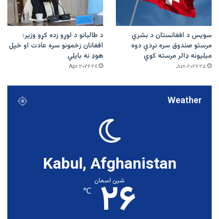
سویس د افغانستان د بشري
د طالبانو د لوړو زده کړو وزیر:
مرستو صندوق سره نږدې دوه
افغانان زخمونو سره عادت او خپل
میلیونه ډالر مرسته کوي
هوډ نه بایلي
۲۸ Apr ۲۰۲۶
۲۵ Jun ۲۰۲۶
Weather
Kabul, Afghanistan
۲۶
شین اسمان
℃