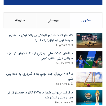
مشهور
وروستي
نظرونه
کندهار ته د هندۍ الوتکې پر راتښتونې د هندۍ
سینما نوی او تراژيديک فلم!
۳۱ Aug ۲۰۲۴
د افغان کرکت ملي لوبډلې او بنګله دیش ترمنځ د
سیالیو نیټې اعلان شوې
۲۹ Sep ۲۰۲۴
د ۲۰۲۶ نړیوال جام لوبې به د فبرورۍ په ۷مه پیل
شي
۱۰ Sep ۲۰۲۵
د کرکټ نړیوالې شورا د ۲۰۲۵ کال د چمپینز ټرافۍ
مهال وېش اعلان شو
۲۴ Dec ۲۰۲۴