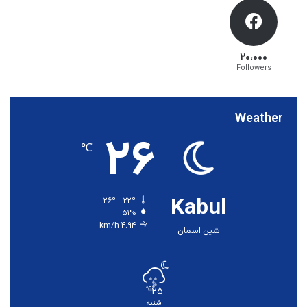
۲۰،۰۰۰
Followers
Weather
۲۶
℃
Kabul
۲۶º - ۲۲º
۵۱%
۴.۹۴ km/h
شین اسمان
۲۵
℃
شنبه