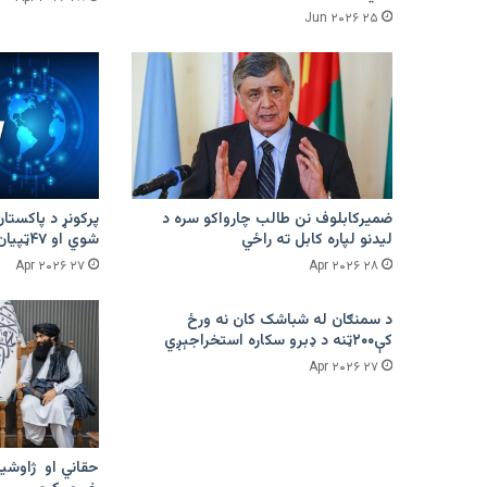
۲۵ Jun ۲۰۲۶
ضمیرکابلوف نن طالب چارواکو سره د
لیدنو لپاره کابل ته راځي
شوي او ۴۷ټپیان دي
۲۷ Apr ۲۰۲۶
۲۸ Apr ۲۰۲۶
د سمنګان له شباشک کان نه ورځ
کې۲۰۰ټنه د ډبرو سکاره استخراجېږي
۲۷ Apr ۲۰۲۶
حقاني او ژاوشین