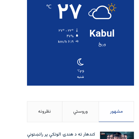
۲۷
℃
Kabul
۲۷º - ۲۲º
۴۷%
۶.۱۹ km/h
وریځ
۲۶
℃
شنبه
مشهور
وروستي
نظرونه
کندهار ته د هندۍ الوتکې پر راتښتونې