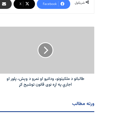
شریکول
X
Facebook
طالبانو
د
ملکیتونو،
ودانیو
او
نمرو
د
وېش،
پلور
او
طالبانو د ملکیتونو، ودانیو او نمرو د وېش، پلور او
اجارې
اجارې په اړه نوی قانون توشیح کړ
په
اړه
نوی
ورته مطالب
قانون
توشیح
کړ