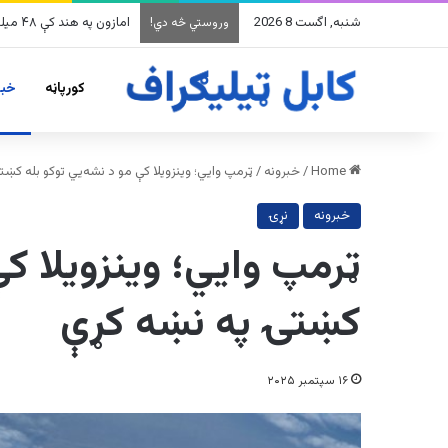
شنبه, اگست 8 2026
په وینزویلا کې زورورو زل
وروستي څه دي!
کورپاڼه
خبر
Home
/
خبرونه
/
ټرمپ وایي؛ وینزویلا کې مو د نشه‌يي توکو بله کښ
خبرونه
نړۍ
ټرمپ وایي؛ وینزویلا کې
کښتۍ په نښه کړې
۱۶ سپتمبر ۲۰۲۵