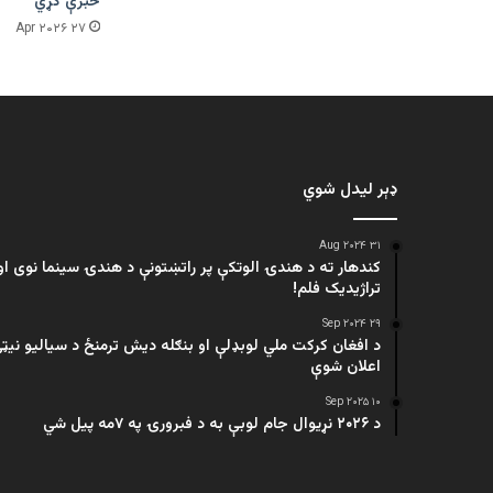
خبرې کړي
۲۷ Apr ۲۰۲۶
ډېر لیدل شوي
۳۱ Aug ۲۰۲۴
کندهار ته د هندۍ الوتکې پر راتښتونې د هندۍ سینما نوی او
تراژيديک فلم!
۲۹ Sep ۲۰۲۴
د افغان کرکت ملي لوبډلې او بنګله دیش ترمنځ د سیالیو نیټ
اعلان شوې
۱۰ Sep ۲۰۲۵
د ۲۰۲۶ نړیوال جام لوبې به د فبرورۍ په ۷مه پیل شي