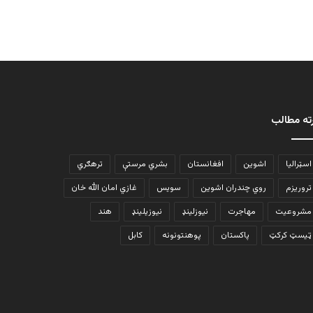
ته مطالب
اسټرالیا
اشوین
افغانستان
بشري مرستې
ترهګري
تروریزم
روي چندران اشوین
سویس
غازي امان الله خان
مشروعیت
مهاجرت
نیوزلینډ
نیوزیلینډ
هند
ټیسټ کرکټ
پاکستان
پوهنتونونه
کابل