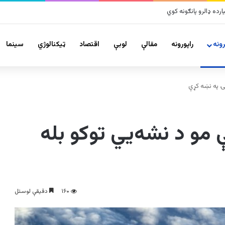
زلو پراخ زیانونه اړولي
ونه
راپورونه
مقالې
لوبې
اقتصاد
ټیکنالوژي
سينما
تۍ په نښه کړې
 مو د نشه‌يي توکو بله
۱۶۰
دقیقې لوستل