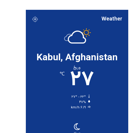
Weather
Kabul, Afghanistan
۲۷
وریځ
℃
۲۷º - ۲۲º
۴۷%
۶.۱۹ km/h