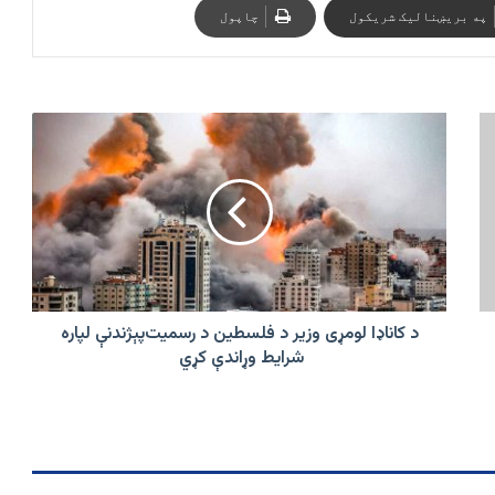
په بریښنالیک شریکول
چاپول
د
کاناډا
لومړی
وزیر
د
فلسطین
د
رسمیت‌پېژندنې
لپاره
شرایط
د کاناډا لومړی وزیر د فلسطین د رسمیت‌پېژندنې لپاره
وړاندې
شرایط وړاندې کړي
کړي