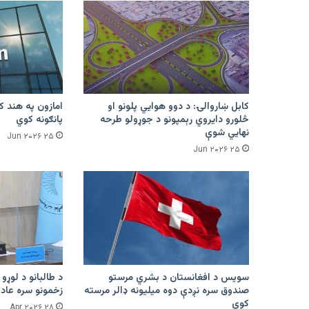
کابل ښاروالۍ: د دوو هوايي پلونو او
څلورو دایروي رېمپونو د جوړولو طرحه
پانګونه کوي
نهایي شوې
۲۵ Jun ۲۰۲۶
۲۵ Jun ۲۰۲۶
سویس د افغانستان د بشري مرستو
د طالبانو د لوړو 
صندوق سره نږدې دوه میلیونه ډالر مرسته
زخمونو سره عادت
کوي
۲۸ Apr ۲۰۲۶