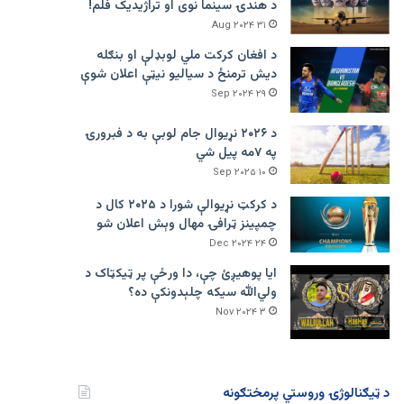
د هندۍ سینما نوی او تراژيديک فلم!
۳۱ Aug ۲۰۲۴
د افغان کرکت ملي لوبډلې او بنګله
دیش ترمنځ د سیالیو نیټې اعلان شوې
۲۹ Sep ۲۰۲۴
د ۲۰۲۶ نړیوال جام لوبې به د فبرورۍ
په ۷مه پیل شي
۱۰ Sep ۲۰۲۵
د کرکټ نړیوالې شورا د ۲۰۲۵ کال د
چمپینز ټرافۍ مهال وېش اعلان شو
۲۴ Dec ۲۰۲۴
ایا پوهیږئ چې، دا ورځې پر ټيکټاک د
ولي‌الله سیکه چلېدونکې ده؟
۳ Nov ۲۰۲۴
د ټیګنالوژۍ وروستي پرمختګونه