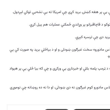
کې یې پر هغه کښتۍ برید کړی چې امریکا ته یې نشه‌يي توکي لېږدول.
توکو د قاچاقبرانو پر وړاندې ځمکني عملیات هم پیل کړي.
 برید دی چې ترسره کېږي.
کولاس مادورو» سخت غبرګون ښودلی و او د بیاځلي برید په صورت کې یې
.
 د ټرمپ پلمه بللې او خبرداری یې ورکړی و چې که بیا ځلي یې پر هېواد
کولاس مادورو کوم غبرګون نه دی ښودلی، او دا نه ده روښانه چې نوموړی