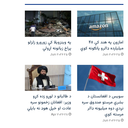
امازون په هند کې ۴۸
په وینزویلا کې زورورو زلزلو
میلیارده ډالرو پانګونه کوي
پراخ زیانونه اړولي
۲۵ Jun ۲۰۲۶
۲۵ Jun ۲۰۲۶
سویس د افغانستان د
د طالبانو د لوړو زده کړو
بشري مرستو صندوق سره
وزیر: افغانان زخمونو سره
نږدې دوه میلیونه ډالر
عادت او خپل هوډ نه بایلي
مرسته کوي
۲۸ Apr ۲۰۲۶
۲۵ Jun ۲۰۲۶