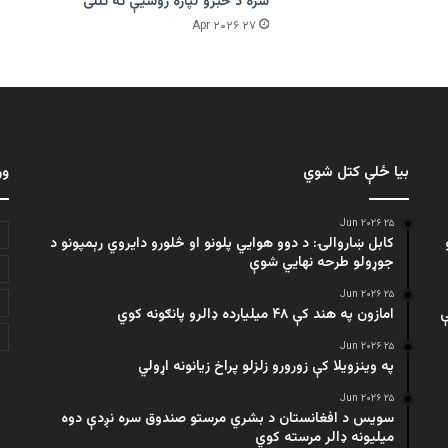
سره د خبرو لپاره روسیې ته تللی
۲۷ Apr ۲۰۲۶
بیا ځلې کتل شوي
ور
۲۵ Jun ۲۰۲۶
کابل ښاروالۍ: د دوو هوايي پلونو او څلورو دایروي رېمپونو د
جوړولو طرحه نهایي شوې
۲۵ Jun ۲۰۲۶
ې
امازون په هند کې ۴۸ میلیارده ډالرو پانګونه کوي
۲۵ Jun ۲۰۲۶
په وینزویلا کې زورورو زلزلو پراخ زیانونه اړولي
۲۵ Jun ۲۰۲۶
سویس د افغانستان د بشري مرستو صندوق سره نږدې دوه
میلیونه ډالر مرسته کوي