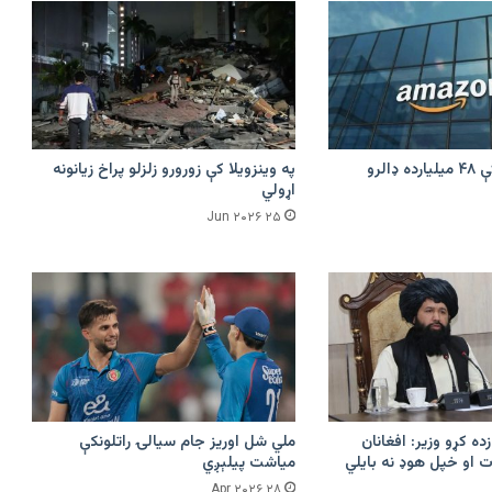
امازون په هند کې ۴۸ میلیارده ډالرو
په وینزویلا کې زورورو زلزلو پراخ زیانونه
اړولي
۲۵ Jun ۲۰۲۶
زده کړو وزیر: افغانان
ملي شل اوریز جام سیالۍ راتلونکې
 او خپل هوډ نه بایلي
میاشت پیلېږي
۲۸ Apr ۲۰۲۶