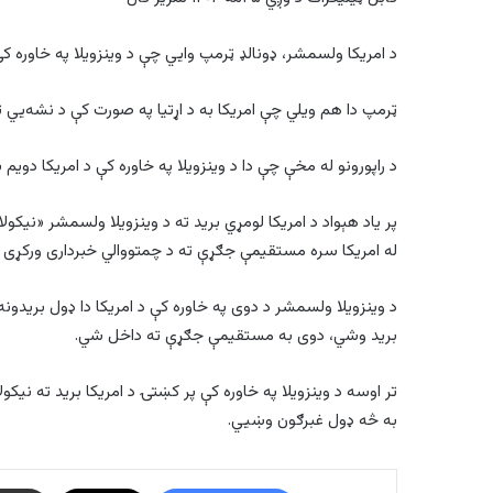
د امریکا ولسمشر، ډونالډ ټرمپ وایي چې د وینزویلا په خاوره 
ټرمپ دا هم ویلي چې امریکا به د اړتیا په صورت کې د نشه‌يي 
د راپورونو له مخې چې دا د وینزویلا په خاوره کې د امریکا دویم
پر یاد هېواد د امریکا لومړي برید ته د وینزویلا ولسمشر «نی
له امریکا سره مستقیمې جګړې ته د چمتووالي خبرداری ورکړی و
د وینزویلا ولسمشر د دوی په خاوره کې د امریکا دا ډول بریدونه
برید وشي، دوی به مستقیمې جګړې ته داخل شي.
تر اوسه د وینزویلا په خاوره کې پر کښتۍ د امریکا برید ته نی
به څه ډول غبرګون وښيي.