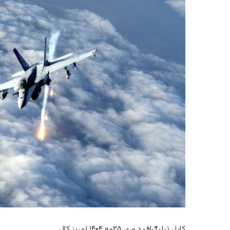
کابل ټیلیګراف د وږي ۲۵مه ۱۴۰۴ لمریز کال