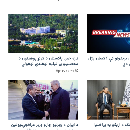
پرکونړ د پاکستان بریدونو کې ۴کسان وژل
تازه خبر: پاکستان د کونړ پوهنتون د
محصلینو پر لیلیه توغندي توغولي
۲۷ Apr ۲۰۲۶
ګ د اړیکو په پراختیا
د ایران د بهرنیو چارو وزیر عراقچي،پوتین