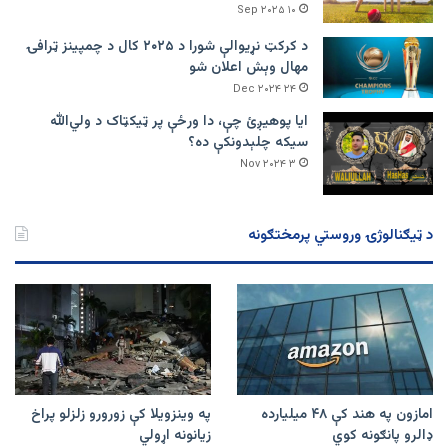
۱۰ Sep ۲۰۲۵
د کرکټ نړیوالې شورا د ۲۰۲۵ کال د چمپینز ټرافۍ
مهال وېش اعلان شو
۲۴ Dec ۲۰۲۴
ایا پوهیږئ چې، دا ورځې پر ټيکټاک د ولي‌الله
سیکه چلېدونکې ده؟
۳ Nov ۲۰۲۴
د ټیګنالوژۍ وروستي پرمختګونه
امازون په هند کې ۴۸ میلیارده
په وینزویلا کې زورورو زلزلو پراخ
ډالرو پانګونه کوي
زیانونه اړولي