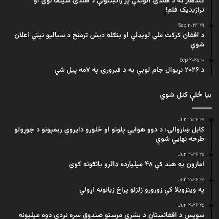
کندهار ته د هندۍ الوتکې پر راتښتونې د هندۍ سینما نوی او
تراژيديک فلم!
۲۹ Sep ۲۰۲۴
د افغان کرکت ملي لوبډلې او بنګله دیش ترمنځ د سیالیو نیټې اعلان
شوې
۱۰ Sep ۲۰۲۵
د ۲۰۲۶ نړیوال جام لوبې به د فبرورۍ په ۷مه پیل شي
بیا ځلې کتل شوي
۲۵ Jun ۲۰۲۶
کابل ښاروالۍ: د دوو هوايي پلونو او څلورو دایروي رېمپونو د جوړولو
طرحه نهایي شوې
۲۵ Jun ۲۰۲۶
امازون په هند کې ۴۸ میلیارده ډالرو پانګونه کوي
۲۵ Jun ۲۰۲۶
په وینزویلا کې زورورو زلزلو پراخ زیانونه اړولي
۲۵ Jun ۲۰۲۶
سویس د افغانستان د بشري مرستو صندوق سره نږدې دوه میلیونه