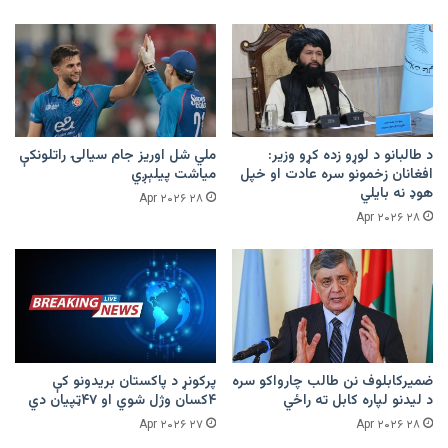
د طالبانو د لوړو زده کړو وزیر:
ملي شل اوریز جام سیالۍ راتلونکې
افغانان زخمونو سره عادت او خپل
میاشت پیلېږي
هوډ نه بایلي
۲۸ Apr ۲۰۲۶
۲۸ Apr ۲۰۲۶
ضمیرکابلوف نن طالب چارواکو سره
پرکونړ د پاکستان بریدونو کې
د لیدنو لپاره کابل ته راځي
۴کسان وژل شوي او ۴۷ټپیان دي
۲۷ Apr ۲۰۲۶
۲۸ Apr ۲۰۲۶