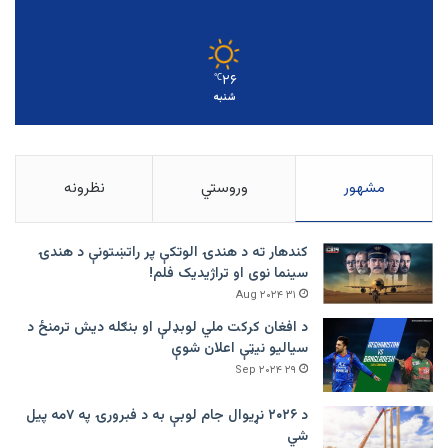
۲۶
℃
شنبه
مشهور
وروستي
نظرونه
کندهار ته د هندۍ الوتکې پر راتښتونې د هندۍ
سینما نوی او تراژيديک فلم!
۳۱ Aug ۲۰۲۴
د افغان کرکت ملي لوبډلې او بنګله دیش ترمنځ د
سیالیو نیټې اعلان شوې
۲۹ Sep ۲۰۲۴
د ۲۰۲۶ نړیوال جام لوبې به د فبرورۍ په ۷مه پیل
شي