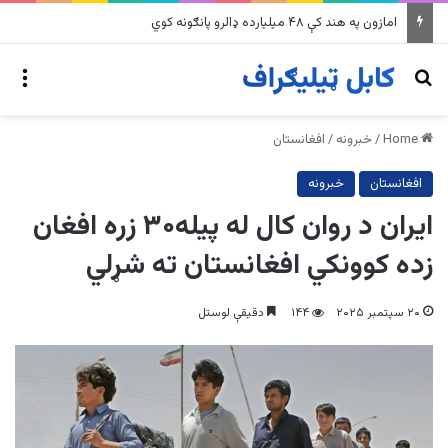
په وینزویلا کې زورورو زلزلو پراخ زیانونه اړولي
nu
Search for
Home
/
خبرونه
/
افغانستان
افغانستان
خبرونه
ایران د روان کال له پيله۳۰ زره افغان
زده کوونکي افغانستان ته شړلي
۲۰ سپتمبر ۲۰۲۵
۱۴۴
دقیقې لوستل