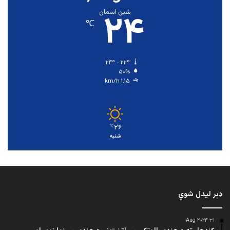
۲۴
شین اسمان
℃
۲۴º - ۲۲º
۵۰%
۱.۱۵ km/h
۲۶
℃
شنبه
ډېر لیدل شوي
۳۱ Aug ۲۰۲۴