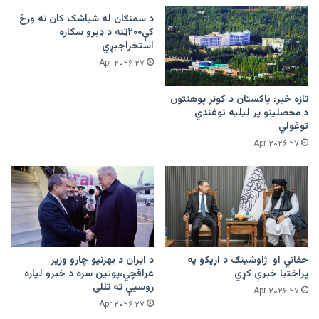
د سمنګان له شباشک کان نه ورځ
کې۲۰۰ټنه د ډبرو سکاره
استخراجېږي
۲۷ Apr ۲۰۲۶
تازه خبر: پاکستان د کونړ پوهنتون
د محصلینو پر لیلیه توغندي
توغولي
۲۷ Apr ۲۰۲۶
حقاني او ژاوشینګ د اړیکو په
د ایران د بهرنیو چارو وزیر
پراختیا خبرې کړي
عراقچي،پوتین سره د خبرو لپاره
روسیې ته تللی
۲۷ Apr ۲۰۲۶
۲۷ Apr ۲۰۲۶