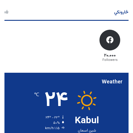
څارونکي
۲۰،۰۰۰
Followers
Weather
۲۴
℃
Kabul
۲۴º - ۲۲º
۵۰%
۱.۱۵ km/h
شین اسمان