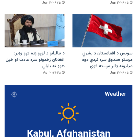
۲۵ Jun ۲۰۲۶
۲۵ Jun ۲۰۲۶
سویس د افغانستان د بشري
د طالبانو د لوړو زده کړو وزیر:
مرستو صندوق سره نږدې دوه
افغانان زخمونو سره عادت او خپل
میلیونه ډالر مرسته کوي
هوډ نه بایلي
۲۸ Apr ۲۰۲۶
۲۵ Jun ۲۰۲۶
Weather
Kabul, Afghanistan