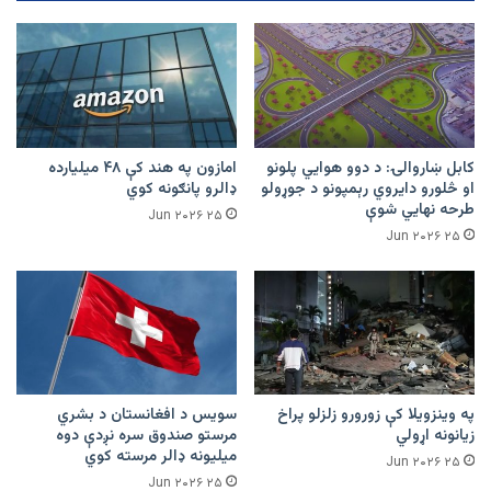
کابل ښاروالۍ: د دوو هوايي پلونو
امازون په هند کې ۴۸ میلیارده
او څلورو دایروي رېمپونو د جوړولو
ډالرو پانګونه کوي
طرحه نهایي شوې
۲۵ Jun ۲۰۲۶
۲۵ Jun ۲۰۲۶
په وینزویلا کې زورورو زلزلو پراخ
سویس د افغانستان د بشري
زیانونه اړولي
مرستو صندوق سره نږدې دوه
میلیونه ډالر مرسته کوي
۲۵ Jun ۲۰۲۶
۲۵ Jun ۲۰۲۶