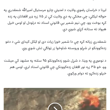
ایرنا د خراسان رضوي ولایت د امنيتي چارو مرستیال امیرالله شمقدري په
حواله لیکلي، چې مخکې په دې ولایت کې تر ۷۵ زره ډېر افغانان په زده
کړه بوخت وو، چې نیم شمېر یې قانوني اسناد نه درلودل او اوس خپل
هېواد ته ستانه کړای شوي دي.
شمقدري زیاته کړه چې دا شمېر خورا زیات دی او اټکل کېدای شي د دغو
زده‌کوونکو تر شړلو وروسته شاوخوا زر ټولګي تش شوي وي.
د نوموړي په وینا، د شړل شوو زده‌کوونکو ۹۵ سلنه په مشهد کې مېشت
وو، خو ۳۵ زره نور افغان زده‌کوونکي چې قانوني اسناد لري، اوس هم
خپلو زده‌کړو ته دوام ورکوي.
د
ټرمپ
په
امر