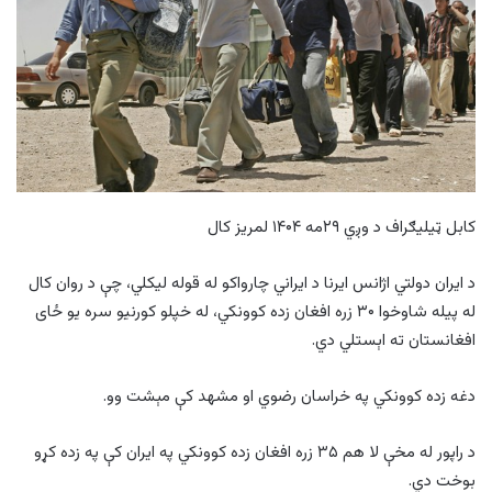
کابل ټیلیګراف د وږي ۲۹مه ۱۴۰۴ لمریز کال
د ایران دولتي اژانس ایرنا د ایراني چارواکو له قوله لیکلي، چې د روان کال
له پيله شاوخوا ۳۰ زره افغان زده کوونکي، له خپلو کورنیو سره یو ځای
افغانستان ته اېستلي دي.
دغه زده کوونکي په خراسان رضوي او مشهد کې مېشت وو.
د راپور له مخې لا هم ۳۵ زره افغان زده کوونکي په ایران کې په زده کړو
بوخت دي.