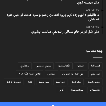
ډالر مرسته کوي
۲۸ Apr ۲۰۲۶
د طالبانو د لوړو زده کړو وزیر: افغانان زخمونو سره عادت او خپل هوډ
نه بایلي
۲۸ Apr ۲۰۲۶
ملي شل اوریز جام سیالۍ راتلونکې میاشت پیلېږي
ورته مطالب
اسټرالیا
اشوین
افغانستان
بشري مرستې
ترهګري
تروریزم
روي چندران اشوین
سویس
غازي امان الله خان
مشروعیت
مهاجرت
نیوزلینډ
نیوزیلینډ
هند
ټیسټ کرکټ
پاکستان
پوهنتونونه
کابل