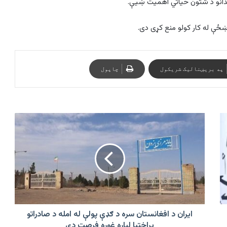
دانو د شتون حیاتي اهمیت ښیې.
 ښځې له کار کولو منع کړی دی.
په بریښنالیک شریکول
چاپول
ایران
د
افغانستان
سره
د
ګډې
پولې
له
امله
د
ایران د افغانستان سره د ګډې پولې له امله د صادراتو
صادراتو
پراختیا لپاره غوره فرصت دی