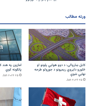
نه
ورکوو
ورته مطالب
کابل ښاروالۍ: د دوو هوايي پلونو او
څلورو دایروي رېمپونو د جوړولو طرحه
پانګونه کوي
نهایي شوې
۲۵ Jun ۲۰۲۶
۲۵ Jun ۲۰۲۶