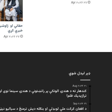
۲۷ Apr ۲۰۲۶
حقاني او ژاوشین
خبرې کړي
۲۷ Apr ۲۰۲۶
ډېر لیدل شوي
۳۱ Aug ۲۰۲۴
کندهار ته د هندۍ الوتکې پر راتښتونې د هندۍ سینما نوی او
تراژيديک فلم!
۲۹ Sep ۲۰۲۴
د افغان کرکت ملي لوبډلې او بنګله دیش ترمنځ د سیالیو نیټ