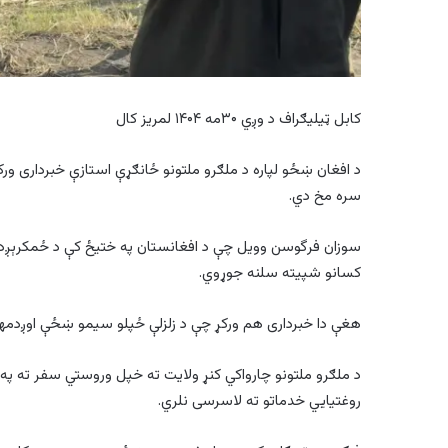
کابل ټیلیګراف د وږي ۳۰مه ۱۴۰۴ لمریز کال
د افغان ښځو لپاره د ملګرو ملتونو ځانګړې استازې خبرداری و
سره مخ دي.
سوزان فرگوسن وویل چې د افغانستان په ختیځ کې د ځمکرېږد د
کسانو شپیته سلنه جوړوي.
هغې دا خبرداری هم ورکړ چې د زلزلې ځپلو سیمو ښځې اوږدمها
د ملګرو ملتونو چارواکي کنړ ولایت ته خپل وروستي سفر ته په
روغتیايي خدماتو ته لاسرسی نلري.