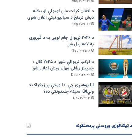
۳۱ Aug ۲۰۲۴
د افغان کرکت ملي لوبډلې او بنګله
دیش ترمنځ د سیالیو نیټې اعلان شوې
۲۹ Sep ۲۰۲۴
د ۲۰۲۶ نړیوال جام لوبې به د فبرورۍ
په ۷مه پیل شي
۱۰ Sep ۲۰۲۵
د کرکټ نړیوالې شورا د ۲۰۲۵ کال د
چمپینز ټرافۍ مهال وېش اعلان شو
۲۴ Dec ۲۰۲۴
ایا پوهیږئ چې، دا ورځې پر ټيکټاک د
ولي‌الله سیکه چلېدونکې ده؟
۳ Nov ۲۰۲۴
د ټیګنالوژۍ وروستي پرمختګونه