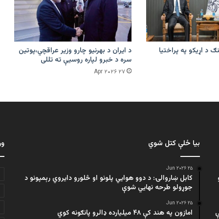
ګ د اړیکو په پراختیا
د ایران د بهرنیو چارو وزیر عراقچي،پوتین
سره د خبرو لپاره روسیې ته تللی
۲۷ Apr ۲۰۲۶
بیا ځلې کتل شوي
ور
۲۵ Jun ۲۰۲۶
کابل ښاروالۍ: د دوو هوايي پلونو او څلورو دایروي رېمپونو د
جوړولو طرحه نهایي شوې
۲۵ Jun ۲۰۲۶
ې
امازون په هند کې ۴۸ میلیارده ډالرو پانګونه کوي