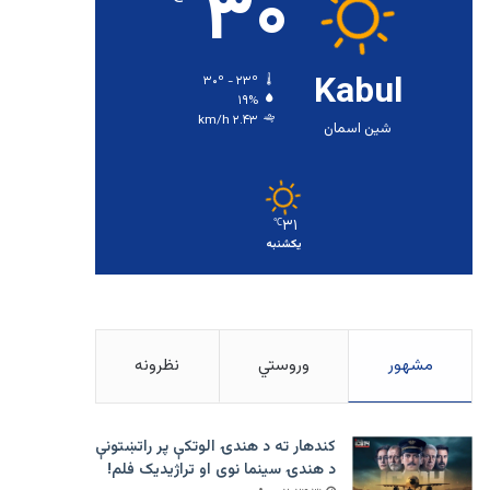
۳۰
Kabul
۳۰º - ۲۳º
۱۹%
۲.۴۳ km/h
شین اسمان
۳۱
℃
یکشنبه
مشهور
وروستي
نظرونه
کندهار ته د هندۍ الوتکې پر راتښتونې
د هندۍ سینما نوی او تراژيديک فلم!