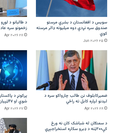
سویس د افغانستان د بشري مرستو
د طالبانو د لوړو 
صندوق سره نږدې دوه میلیونه ډالر مرسته
زخمونو سره عادت
کوي
۲۸ Apr ۲۰۲۶
۲۵ Jun ۲۰۲۶
ضمیرکابلوف نن طالب چارواکو سره د
لیدنو لپاره کابل ته راځي
شوي او ۴۷ټپیان دي
۲۷ Apr ۲۰۲۶
۲۸ Apr ۲۰۲۶
د سمنګان له شباشک کان نه ورځ
کې۲۰۰ټنه د ډبرو سکاره استخراجېږي