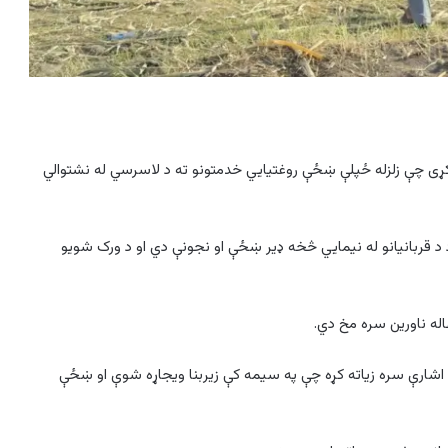
رکړی چې زلزله ځپلې ښځې روغتیايي خدمتونو ته د لاسرسي له نشتوالي
 قربانیانو له نیمایي څخه ډیر ښځې او نجونې دي او د ورک شویو
له ناورین سره مخ دي.
 اشارې سره زیاته کړه چې په سیمه کې زیربنا ویجاړه شوې او ښځې