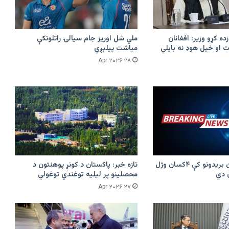
زده کړو وزیر: افغانان
ملي شل اوریز جام سیالۍ راتلونکې
 او خپل هوډ نه بایلي
میاشت پیلېږي
۲۸ Apr ۲۰۲۶
پرکونړ د پاکستان بریدونو کې ۴کسان وژل
تازه خبر: پاکستان د کونړ پوهنتون د
محصلینو پر لیلیه توغندي توغولي
۲۷ Apr ۲۰۲۶