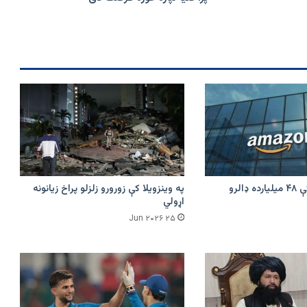
پراختیا
لپاره
غوره
فرصت
دی
امازون په هند کې ۴۸ میلیارده ډالرو
په وینزویلا کې زورورو زلزلو پراخ زیانونه
اړولي
۲۵ Jun ۲۰۲۶