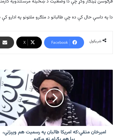
فرګوسن ټینګار وکړ چې دا وضعیت د ښځینه مرستندویه کارمن
دا په داسې حال کې ده چې طالبانو د ملګرو ملتونو په ادارو کې
شریکول
X
Facebook
امیرخان
متقي:که
امریکا
طالبان
په
رسمیت
هم
وپېژني،
بیا
هم
امیرخان متقي:که امریکا طالبان په رسمیت هم وپېژني،
بګرام
بیا هم بګرام نه ورکوو