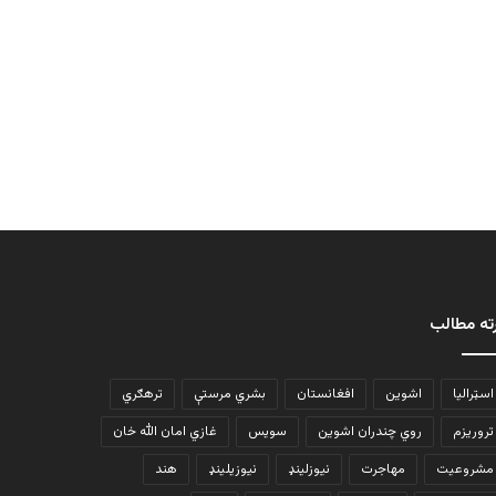
ته مطالب
اسټرالیا
اشوین
افغانستان
بشري مرستې
ترهګري
تروریزم
روي چندران اشوین
سویس
غازي امان الله خان
مشروعیت
مهاجرت
نیوزلینډ
نیوزیلینډ
هند