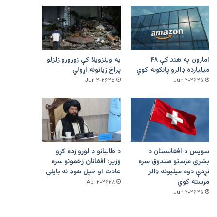
امازون په هند کې ۴۸
په وینزویلا کې زورورو زلزلو
میلیارده ډالرو پانګونه کوي
پراخ زیانونه اړولي
۲۵ Jun ۲۰۲۶
۲۵ Jun ۲۰۲۶
سویس د افغانستان د
د طالبانو د لوړو زده کړو
بشري مرستو صندوق سره
وزیر: افغانان زخمونو سره
نږدې دوه میلیونه ډالر
عادت او خپل هوډ نه بایلي
مرسته کوي
۲۸ Apr ۲۰۲۶
۲۵ Jun ۲۰۲۶