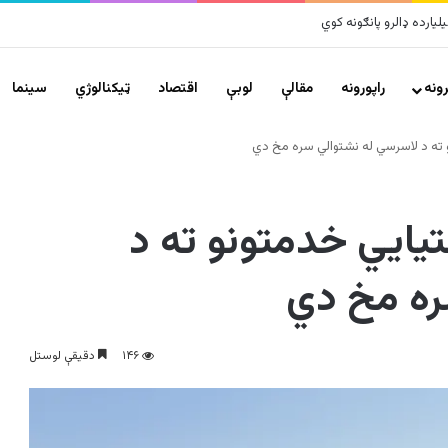
ونه
راپورونه
مقالې
لوبې
اقتصاد
ټیکنالوژي
سينما
و ته د لاسرسي له نشتوالي سره مخ دي
تیایي خدمتونو ته د
ره مخ دي
۱۴۶
دقیقې لوستل