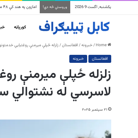
یکشنبه, اگست 9 2026
امازون په هند کې ۴۸ میلیارده ډالرو پانګونه کوي
وروستي څه دي!
کورپاڼه
خبر
Home
/
خبرونه
/
افغانستان
/
زلزله ځپلې میرمنې روغتیایي خدمتون
افغانستان
خبرونه
زلزله ځپلې میرمنې روغ
لاسرسي له نشتوالي س
۲۱ سپتمبر ۲۰۲۵