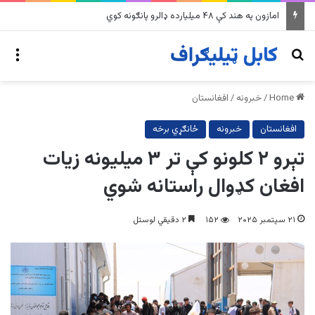
په وینزویلا کې زورورو زلزلو پراخ زیانونه اړولي
nu
Search for
Home
/
خبرونه
/
افغانستان
افغانستان
خبرونه
ځانګړي برخه
تېرو ۲ کلونو کې تر ۳ میلیونه زیات
افغان کډوال راستانه شوي
۲۱ سپتمبر ۲۰۲۵
۱۵۲
۲ دقیقي لوستل