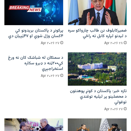
ضمیرکابلوف نن طالب چارواکو سره
پرکونړ د پاکستان بریدونو کې
د لیدنو لپاره کابل ته راځي
۴کسان وژل شوي او ۴۷ټپیان دي
۲۷ Apr ۲۰۲۶
۲۸ Apr ۲۰۲۶
د سمنګان له شباشک کان نه ورځ
کې۲۰۰ټنه د ډبرو سکاره
استخراجېږي
۲۷ Apr ۲۰۲۶
تازه خبر: پاکستان د کونړ پوهنتون
د محصلینو پر لیلیه توغندي
توغولي
۲۷ Apr ۲۰۲۶