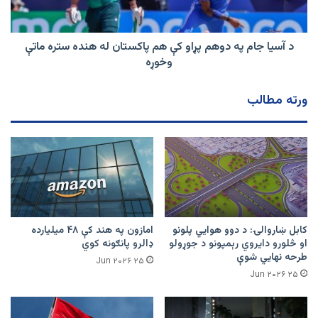
کې
هم
پاکستان
له
د آسیا جام په دوهم پړاو کې هم پاکستان له هنده ستره ماتې
هنده
وخوړه
ستره
ماتې
ورته مطالب
وخوړه
کابل ښاروالۍ: د دوو هوايي پلونو
امازون په هند کې ۴۸ میلیارده
او څلورو دایروي رېمپونو د جوړولو
ډالرو پانګونه کوي
طرحه نهایي شوې
۲۵ Jun ۲۰۲۶
۲۵ Jun ۲۰۲۶