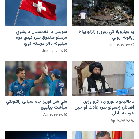
په وینزویلا کې زورورو زلزلو پراخ
سویس د افغانستان د بشري
زیانونه اړولي
مرستو صندوق سره نږدې دوه
میلیونه ډالر مرسته کوي
۲۵ Jun ۲۰۲۶
۲۵ Jun ۲۰۲۶
د طالبانو د لوړو زده کړو وزیر:
ملي شل اوریز جام سیالۍ راتلونکې
افغانان زخمونو سره عادت او خپل
میاشت پیلېږي
هوډ نه بایلي
۲۸ Apr ۲۰۲۶
۲۸ Apr ۲۰۲۶