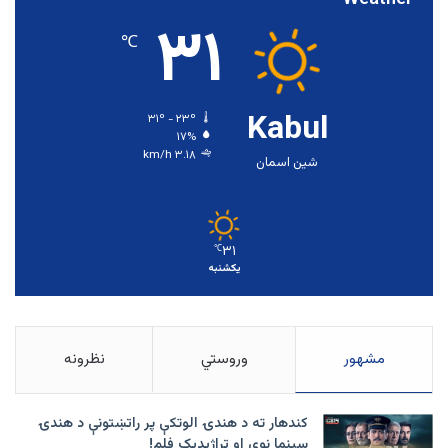
Weather
۳۱
℃
Kabul
۳۱º - ۲۳º
۱۷%
۳.۱۸ km/h
شین اسمان
۳۱
℃
یکشنبه
مشهور
وروستي
نظرونه
کندهار ته د هندۍ الوتکې پر راتښتونې د هندۍ
سینما نوی او تراژيديک فلم!