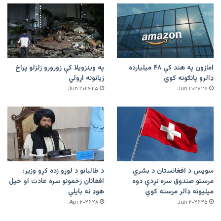
امازون په هند کې ۴۸ میلیارده
په وینزویلا کې زورورو زلزلو پراخ
ډالرو پانګونه کوي
زیانونه اړولي
۲۵ Jun ۲۰۲۶
۲۵ Jun ۲۰۲۶
سویس د افغانستان د بشري
د طالبانو د لوړو زده کړو وزیر:
مرستو صندوق سره نږدې دوه
افغانان زخمونو سره عادت او خپل
میلیونه ډالر مرسته کوي
هوډ نه بایلي
۲۸ Apr ۲۰۲۶
۲۵ Jun ۲۰۲۶