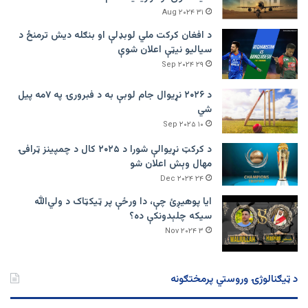
۳۱ Aug ۲۰۲۴
د افغان کرکت ملي لوبډلې او بنګله دیش ترمنځ د
سیالیو نیټې اعلان شوې
۲۹ Sep ۲۰۲۴
د ۲۰۲۶ نړیوال جام لوبې به د فبرورۍ په ۷مه پیل
شي
۱۰ Sep ۲۰۲۵
د کرکټ نړیوالې شورا د ۲۰۲۵ کال د چمپینز ټرافۍ
مهال وېش اعلان شو
۲۴ Dec ۲۰۲۴
ایا پوهیږئ چې، دا ورځې پر ټيکټاک د ولي‌الله
سیکه چلېدونکې ده؟
۳ Nov ۲۰۲۴
د ټیګنالوژۍ وروستي پرمختګونه