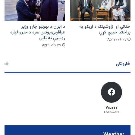
حقاني او ژاوشینګ د اړیکو په
د ایران د بهرنیو چارو وزیر
پراختیا خبرې کړي
عراقچي،پوتین سره د خبرو لپاره
روسیې ته تللی
۲۷ Apr ۲۰۲۶
۲۷ Apr ۲۰۲۶
څارونکي
۲۰،۰۰۰
Followers