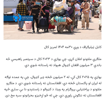
کابل ټیلیګراف د وږي ۳۰مه ۱۴۰۴ لمریز کال
ملګري ملتونو اعلان کړی، چې یوازې د ۲۰۲۳ کال د سپتمبر راهیسې ځه
باندې ۳ میلیون افغان کډوال هېواد ته راستانه شوي دي.
یوازې په ۲۰۲۵ کال کې، له ۲ میلیون څخه ډیر کډوال، چې په عمده توګه
له ایران او پاکستان څخه دي، افغانستان ته راستانه شوي دي. د ملګرو
ملتونو د پراختیایي پروګرام په وینا، د کډوالو د راستنېدو دا بې ساري څپه
افغانستان ته ننګونې راوړي دي، چې له څو اړخیزو بحرانونو سره مخ دی.