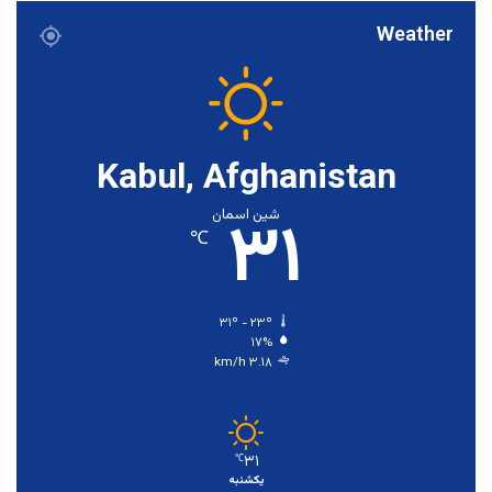
Weather
Kabul, Afghanistan
۳۱
شین اسمان
℃
۳۱º - ۲۳º
۱۷%
۳.۱۸ km/h
۳۱
℃
یکشنبه