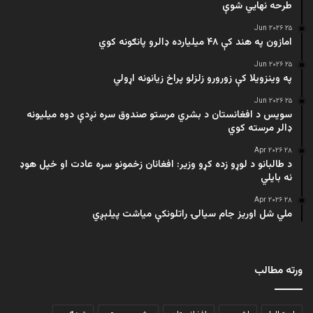
طرحه نهایي شوې
۲۵ Jun ۲۰۲۶
امازون په هند کې ۴۸ میلیارده ډالرو پانګونه کوي
۲۵ Jun ۲۰۲۶
په وینزویلا کې زورورو زلزلو پراخ زیانونه اړولي
۲۵ Jun ۲۰۲۶
سویس د افغانستان د بشري مرستو صندوق سره نږدې دوه میلیونه
ډالر مرسته کوي
۲۸ Apr ۲۰۲۶
د طالبانو د لوړو زده کړو وزیر: افغانان زخمونو سره عادت او خپل هوډ
نه بایلي
۲۸ Apr ۲۰۲۶
ملي شل اوریز جام سیالۍ راتلونکې میاشت پیلېږي
ورته مطالب