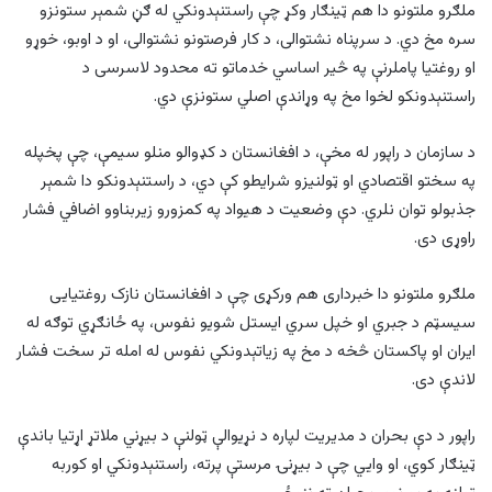
ملګرو ملتونو دا هم ټینګار وکړ چې راستنېدونکي له ګڼ شمېر ستونزو
سره مخ دي. د سرپناه نشتوالی، د کار فرصتونو نشتوالی، او د اوبو، خوړو
او روغتیا پاملرنې په څیر اساسي خدماتو ته محدود لاسرسی د
راستنېدونکو لخوا مخ په وړاندې اصلي ستونزې دي.
د سازمان د راپور له مخې، د افغانستان د کډوالو منلو سیمې، چې پخپله
په سختو اقتصادي او ټولنیزو شرایطو کې دي، د راستنېدونکو دا شمېر
جذبولو توان نلري. دې وضعیت د هیواد په کمزورو زیربناوو اضافي فشار
راوړی دی.
ملګرو ملتونو دا خبرداری هم ورکړی چې د افغانستان نازک روغتیایی
سیسټم د جبري او خپل سري ایستل شویو نفوس، په ځانګړي توګه له
ایران او پاکستان څخه د مخ په زیاتېدونکي نفوس له امله تر سخت فشار
لاندې دی.
راپور د دې بحران د مدیریت لپاره د نړیوالې ټولنې د بیړني ملاتړ اړتیا باندې
ټینګار کوي، او وايي چې د بیړنۍ مرستې پرته، راستنېدونکي او کوربه