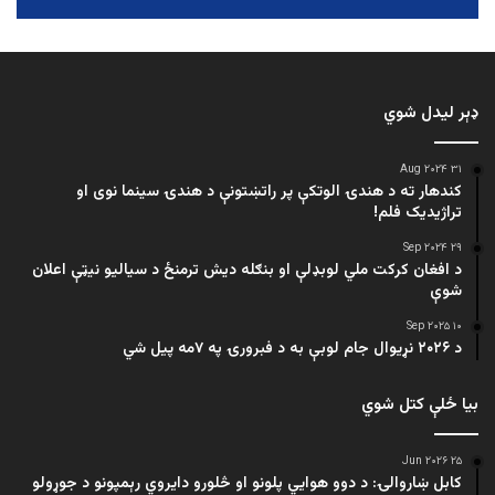
ډېر لیدل شوي
۳۱ Aug ۲۰۲۴
کندهار ته د هندۍ الوتکې پر راتښتونې د هندۍ سینما نوی او
تراژيديک فلم!
۲۹ Sep ۲۰۲۴
د افغان کرکت ملي لوبډلې او بنګله دیش ترمنځ د سیالیو نیټې اعلان
شوې
۱۰ Sep ۲۰۲۵
د ۲۰۲۶ نړیوال جام لوبې به د فبرورۍ په ۷مه پیل شي
بیا ځلې کتل شوي
۲۵ Jun ۲۰۲۶
کابل ښاروالۍ: د دوو هوايي پلونو او څلورو دایروي رېمپونو د جوړولو