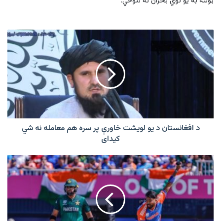
ټولنه به یو نوي بحران ته ننوځي.
د
افغانستان
د
یو
لویشت
خاورې
پر
سره
هم
معامله
د افغانستان د یو لویشت خاورې پر سره هم معامله نه شي
نه
کیدای
شي
کیدای
د
آسیا
جام
په
دوهم
پړاو