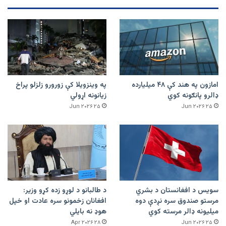
امازون په هند کې ۴۸ میلیارده
په وینزویلا کې زورورو زلزلو پراخ
ډالرو پانګونه کوي
زیانونه اړولي
۲۵ Jun ۲۰۲۶
۲۵ Jun ۲۰۲۶
سویس د افغانستان د بشري
د طالبانو د لوړو زده کړو وزیر:
مرستو صندوق سره نږدې دوه
افغانان زخمونو سره عادت او خپل
میلیونه ډالر مرسته کوي
هوډ نه بایلي
۲۸ Apr ۲۰۲۶
۲۵ Jun ۲۰۲۶