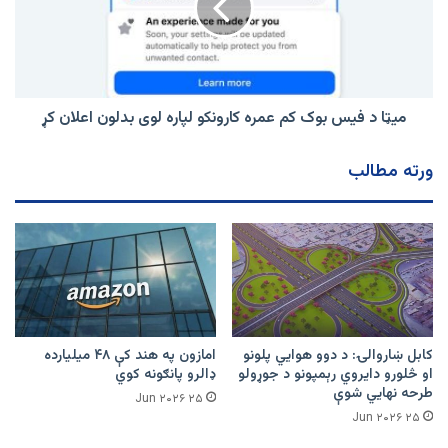
کم
عمره
کارونکو
لپاره
لوی
بدلون
میټا د فیس بوک کم عمره کارونکو لپاره لوی بدلون اعلان کړ
اعلان
کړ
ورته مطالب
کابل ښاروالۍ: د دوو هوايي پلونو
امازون په هند کې ۴۸ میلیارده
او څلورو دایروي رېمپونو د جوړولو
ډالرو پانګونه کوي
طرحه نهایي شوې
۲۵ Jun ۲۰۲۶
۲۵ Jun ۲۰۲۶