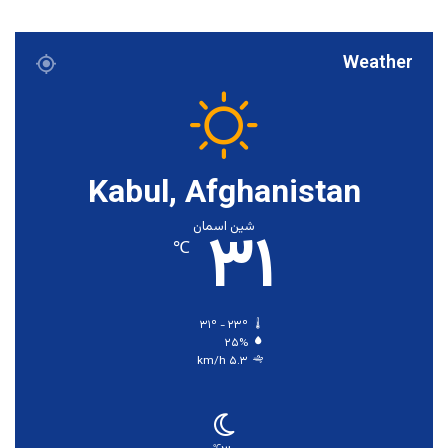
Weather
Kabul, Afghanistan
۳۱
شین اسمان
℃
۳۱º - ۲۳º
۲۵%
۵.۳ km/h