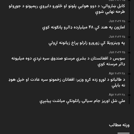
۲۵ Jun ۲۰۲۶
کابل ښاروالۍ: د دوو هوايي پلونو او څلورو دایروي رېمپونو د جوړولو
طرحه نهایي شوې
۲۵ Jun ۲۰۲۶
امازون په هند کې ۴۸ میلیارده ډالرو پانګونه کوي
۲۵ Jun ۲۰۲۶
په وینزویلا کې زورورو زلزلو پراخ زیانونه اړولي
۲۵ Jun ۲۰۲۶
سویس د افغانستان د بشري مرستو صندوق سره نږدې دوه میلیونه
ډالر مرسته کوي
۲۸ Apr ۲۰۲۶
د طالبانو د لوړو زده کړو وزیر: افغانان زخمونو سره عادت او خپل هوډ
نه بایلي
۲۸ Apr ۲۰۲۶
ملي شل اوریز جام سیالۍ راتلونکې میاشت پیلېږي
ورته مطالب