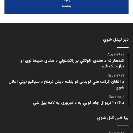
۳۰
℃
یکشنبه
ډېر لیدل شوي
۳۱ Aug ۲۰۲۴
کندهار ته د هندۍ الوتکې پر راتښتونې د هندۍ سینما نوی او
تراژيديک فلم!
۲۹ Sep ۲۰۲۴
د افغان کرکت ملي لوبډلې او بنګله دیش ترمنځ د سیالیو نیټې اعلان
شوې
۱۰ Sep ۲۰۲۵
د ۲۰۲۶ نړیوال جام لوبې به د فبرورۍ په ۷مه پیل شي
بیا ځلې کتل شوي