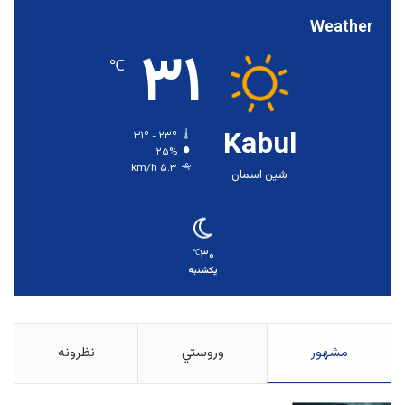
Weather
۳۱
℃
Kabul
۳۱º - ۲۳º
۲۵%
۵.۳ km/h
شین اسمان
۳۰
℃
یکشنبه
مشهور
وروستي
نظرونه