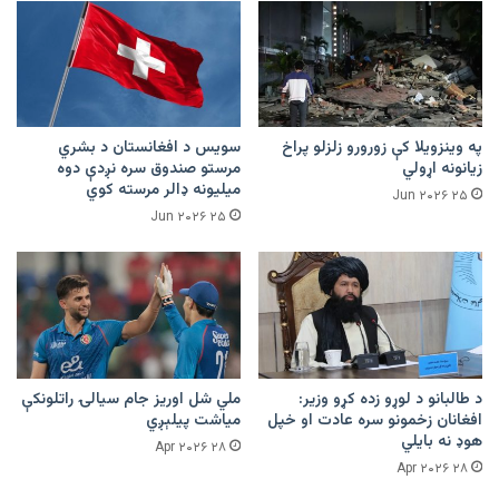
په وینزویلا کې زورورو زلزلو پراخ
سویس د افغانستان د بشري
زیانونه اړولي
مرستو صندوق سره نږدې دوه
میلیونه ډالر مرسته کوي
۲۵ Jun ۲۰۲۶
۲۵ Jun ۲۰۲۶
د طالبانو د لوړو زده کړو وزیر:
ملي شل اوریز جام سیالۍ راتلونکې
افغانان زخمونو سره عادت او خپل
میاشت پیلېږي
هوډ نه بایلي
۲۸ Apr ۲۰۲۶
۲۸ Apr ۲۰۲۶