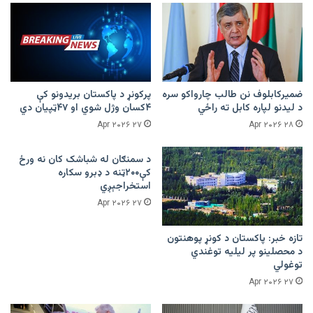
ضمیرکابلوف نن طالب چارواکو سره
پرکونړ د پاکستان بریدونو کې
د لیدنو لپاره کابل ته راځي
۴کسان وژل شوي او ۴۷ټپیان دي
۲۷ Apr ۲۰۲۶
۲۸ Apr ۲۰۲۶
د سمنګان له شباشک کان نه ورځ
کې۲۰۰ټنه د ډبرو سکاره
استخراجېږي
۲۷ Apr ۲۰۲۶
تازه خبر: پاکستان د کونړ پوهنتون
د محصلینو پر لیلیه توغندي
توغولي
۲۷ Apr ۲۰۲۶