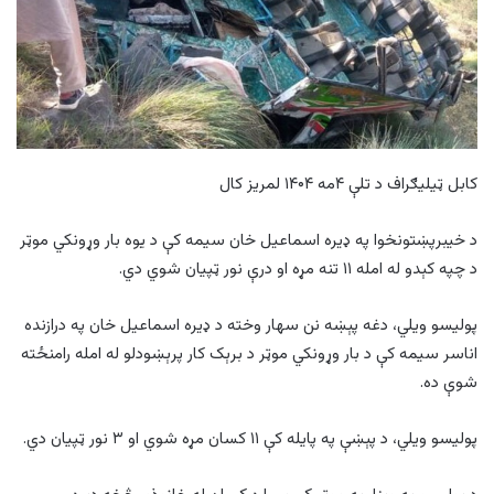
کابل ټیلیګراف د تلې ۴مه ۱۴۰۴ لمریز کال
د خیبرپښتونخوا په ډیره اسماعیل خان سیمه کې د یوه بار وړونکي موټر
د چپه کېدو له امله ۱۱ تنه مړه او درې نور ټپیان شوي دي.
پولیسو ویلي، دغه پېښه نن سهار وخته د ډیره اسماعیل خان په درازنده
اناسر سیمه کې د بار وړونکي موټر د برېک کار پرېښودلو له امله رامنځته
شوې ده.
پولیسو ویلي، د پېښې په پایله کې ۱۱ کسان مړه شوي او ۳ نور ټپیان دي.