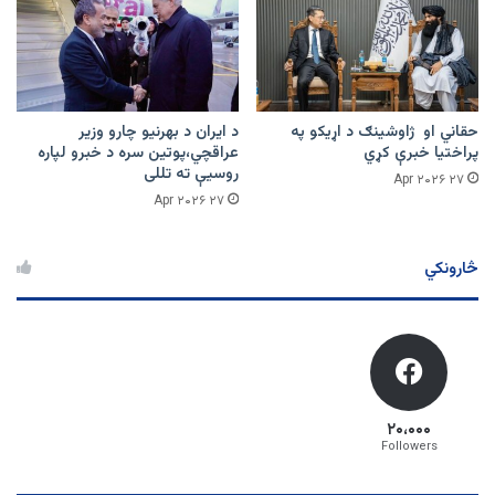
حقاني او ژاوشینګ د اړیکو په
د ایران د بهرنیو چارو وزیر
پراختیا خبرې کړي
عراقچي،پوتین سره د خبرو لپاره
روسیې ته تللی
۲۷ Apr ۲۰۲۶
۲۷ Apr ۲۰۲۶
څارونکي
۲۰،۰۰۰
Followers