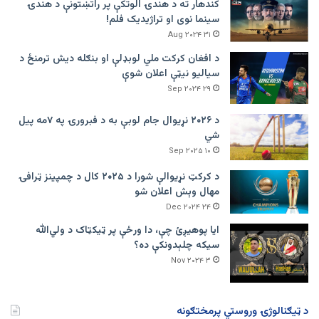
کندهار ته د هندۍ الوتکې پر راتښتونې د هندۍ
سینما نوی او تراژيديک فلم!
۳۱ Aug ۲۰۲۴
د افغان کرکت ملي لوبډلې او بنګله دیش ترمنځ د
سیالیو نیټې اعلان شوې
۲۹ Sep ۲۰۲۴
د ۲۰۲۶ نړیوال جام لوبې به د فبرورۍ په ۷مه پیل
شي
۱۰ Sep ۲۰۲۵
د کرکټ نړیوالې شورا د ۲۰۲۵ کال د چمپینز ټرافۍ
مهال وېش اعلان شو
۲۴ Dec ۲۰۲۴
ایا پوهیږئ چې، دا ورځې پر ټيکټاک د ولي‌الله
سیکه چلېدونکې ده؟
۳ Nov ۲۰۲۴
د ټیګنالوژۍ وروستي پرمختګونه