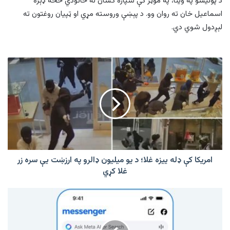
د پولیسو په وینا، په موټر کې سپاره کسان له خانوذي څخه ډېره
اسماعیل خان ته روان وو. د پېښې وروسته مړي او ټپیان روغتون ته
لېږدول شوي دي.
امریکا
کې
ډله
ییزه
غلا؛
د
یو
میلیون
ډالرو
په
امریکا کې ډله ییزه غلا؛ د یو میلیون ډالرو په ارزښت یې سره زر
ارزښت
غلا کړي
یې
سره
میټا
زر
د
غلا
فیس
کړي
بوک