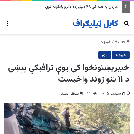
په وینزویلا کې زورورو زلزلو پراخ زیانونه اړولي
nu
Search for
Home
/
خبرونه
خبرونه
نړۍ
خیبرپښتونخوا کې یوې ترافیکي پېښې
د ۱۱ تنو ژوند واخیست
۲۶ سپتمبر ۲۰۲۵
۱۴۲
دقیقې لوستل