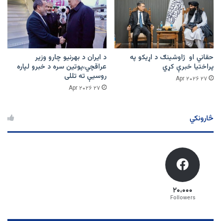
حقاني او ژاوشینګ د اړیکو په
د ایران د بهرنیو چارو وزیر
پراختیا خبرې کړي
عراقچي،پوتین سره د خبرو لپاره
روسیې ته تللی
۲۷ Apr ۲۰۲۶
۲۷ Apr ۲۰۲۶
څارونکي
۲۰،۰۰۰
Followers