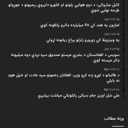
کابل ښاروالۍ: د دوو هوايي پلونو او څلورو دایروي رېمپونو د جوړولو
طرحه نهایي شوې
۲۵ Jun ۲۰۲۶
امازون په هند کې ۴۸ میلیارده ډالرو پانګونه کوي
۲۵ Jun ۲۰۲۶
په وینزویلا کې زورورو زلزلو پراخ زیانونه اړولي
۲۵ Jun ۲۰۲۶
سویس د افغانستان د بشري مرستو صندوق سره نږدې دوه میلیونه
ډالر مرسته کوي
۲۸ Apr ۲۰۲۶
د طالبانو د لوړو زده کړو وزیر: افغانان زخمونو سره عادت او خپل هوډ
نه بایلي
۲۸ Apr ۲۰۲۶
ملي شل اوریز جام سیالۍ راتلونکې میاشت پیلېږي
ورته مطالب