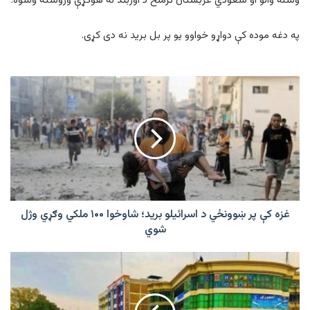
وسله والو او سعودي عربستان ترمنځ د اوربند له هوکړې وروسته وشوه.
په دغه موده کې دواړو خواوو يو پر بل برید نه دی کړی.
غزه
کې
پر
ښوونځي
د
اسرائیلو
برید؛
شاوخوا
۱۰۰
ملکي
غزه کې پر ښوونځي د اسرائیلو برید؛ شاوخوا ۱۰۰ ملکي وګړي وژل
وګړي
شوي
وژل
شوي
ننګرهار
کې
یو
کس