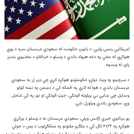
امریکايي رسنۍ وايي، د بايډن حکومت له سعودي عربستان سره د يوې
هوکړې له مخې په دغه هېواد باندې د وسلو د خرڅلاو د مخنيوي بنديز
پای ته ورسوه.
د سرچينو په وینا، دواړو حکومتونو هوکړه کړې چې ډېر ژر به سعودي
عربستان باندې د هوا له لارې په ځمکه کې د دښمن په نښه کولو
وسايل چې ښايي بې پيلوټه الوتکې، جېټ الوتکې او نور په کې شامل
وي، سعودي باندې وپلورل شي.
يو برتانوي خبري اژانس ويلي، سعودي عربستان ته د وسلو د ورکړې
هوکړه په ۲۰۲۲ کال کې د ملګرو ملتونو په منځګړتوب د يمن د حوثي