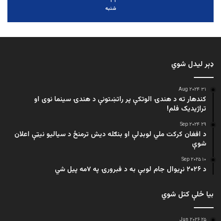
۲۱
شنبه
ډېر لیدل شوي
۳۱ Aug ۲۰۲۴
کندهار ته د هندۍ الوتکې پر راتښتونې د هندۍ سینما نوی او
تراژيديک فلم!
۲۹ Sep ۲۰۲۴
د افغان کرکت ملي لوبډلې او بنګله دیش ترمنځ د سیالیو نیټې اعلان
شوې
۱۰ Sep ۲۰۲۵
د ۲۰۲۶ نړیوال جام لوبې به د فبرورۍ په ۷مه پیل شي
بیا ځلې کتل شوي
۲۵ Jun ۲۰۲۶