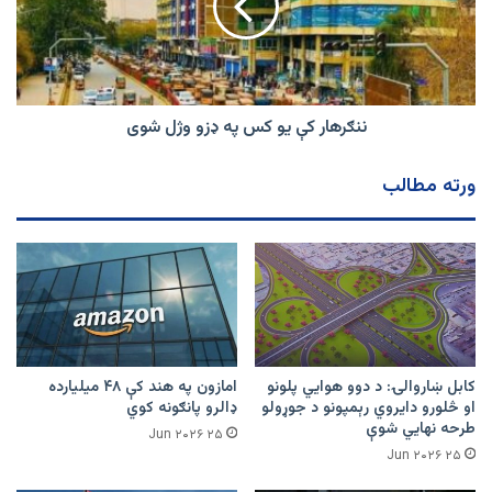
په
ډزو
وژل
شوی
ننګرهار کې یو کس په ډزو وژل شوی
ورته مطالب
کابل ښاروالۍ: د دوو هوايي پلونو
امازون په هند کې ۴۸ میلیارده
او څلورو دایروي رېمپونو د جوړولو
ډالرو پانګونه کوي
طرحه نهایي شوې
۲۵ Jun ۲۰۲۶
۲۵ Jun ۲۰۲۶