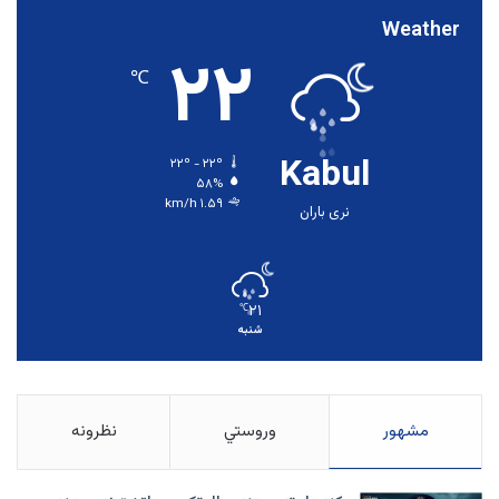
Weather
۲۲
℃
Kabul
۲۲º - ۲۲º
۵۸%
۱.۵۹ km/h
نری باران
۲۱
℃
شنبه
مشهور
وروستي
نظرونه