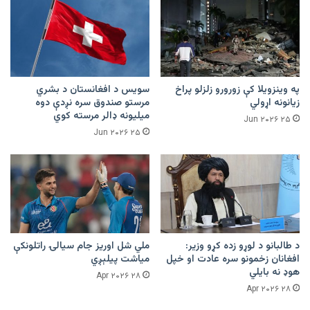
په وینزویلا کې زورورو زلزلو پراخ
سویس د افغانستان د بشري
زیانونه اړولي
مرستو صندوق سره نږدې دوه
میلیونه ډالر مرسته کوي
۲۵ Jun ۲۰۲۶
۲۵ Jun ۲۰۲۶
د طالبانو د لوړو زده کړو وزیر:
ملي شل اوریز جام سیالۍ راتلونکې
افغانان زخمونو سره عادت او خپل
میاشت پیلېږي
هوډ نه بایلي
۲۸ Apr ۲۰۲۶
۲۸ Apr ۲۰۲۶