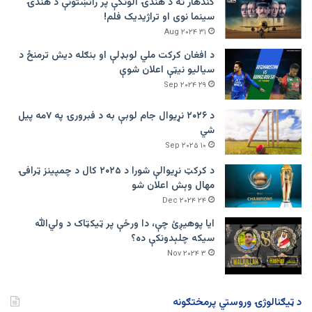
کندهار ته د هندۍ الوتکې پر راتښتونې د هندۍ
سینما نوی او تراژيديک فلم!
۳۱ Aug ۲۰۲۴
د افغان کرکت ملي لوبډلې او بنګله دیش ترمنځ د
سیالیو نیټې اعلان شوې
۲۹ Sep ۲۰۲۴
د ۲۰۲۶ نړیوال جام لوبې به د فبرورۍ په ۷مه پیل
شي
۱۰ Sep ۲۰۲۵
د کرکټ نړیوالې شورا د ۲۰۲۵ کال د چمپینز ټرافۍ
مهال وېش اعلان شو
۲۴ Dec ۲۰۲۴
ایا پوهیږئ چې، دا ورځې پر ټيکټاک د ولي‌الله
سیکه چلېدونکې ده؟
۳ Nov ۲۰۲۴
د ټیګنالوژۍ وروستي پرمختګونه