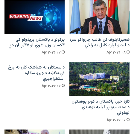
ضمیرکابلوف نن طالب چارواکو سره
پرکونړ د پاکستان بریدونو کې
د لیدنو لپاره کابل ته راځي
۴کسان وژل شوي او ۴۷ټپیان دي
۲۷ Apr ۲۰۲۶
۲۸ Apr ۲۰۲۶
د سمنګان له شباشک کان نه ورځ
کې۲۰۰ټنه د ډبرو سکاره
استخراجېږي
۲۷ Apr ۲۰۲۶
تازه خبر: پاکستان د کونړ پوهنتون
د محصلینو پر لیلیه توغندي
توغولي
۲۷ Apr ۲۰۲۶