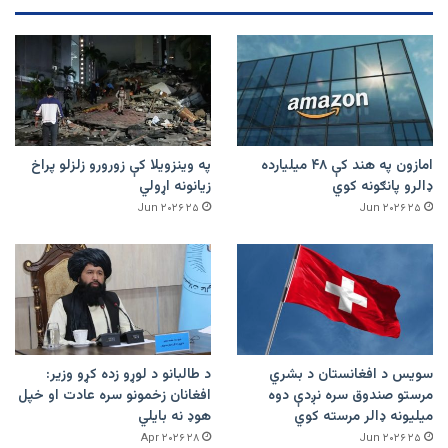
امازون په هند کې ۴۸ میلیارده
په وینزویلا کې زورورو زلزلو پراخ
ډالرو پانګونه کوي
زیانونه اړولي
۲۵ Jun ۲۰۲۶
۲۵ Jun ۲۰۲۶
سویس د افغانستان د بشري
د طالبانو د لوړو زده کړو وزیر:
مرستو صندوق سره نږدې دوه
افغانان زخمونو سره عادت او خپل
میلیونه ډالر مرسته کوي
هوډ نه بایلي
۲۸ Apr ۲۰۲۶
۲۵ Jun ۲۰۲۶