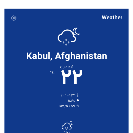
Weather
Kabul, Afghanistan
۲۲
نری باران
℃
۲۲º - ۲۲º
۵۸%
۱.۵۹ km/h
℃