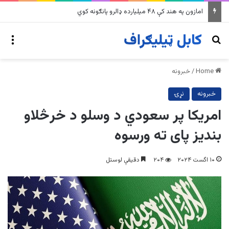
په وینزویلا کې زورورو زلزلو پراخ زیانونه اړولي
nu
Search for
Home
/
خبرونه
خبرونه
نړۍ
امریکا پر سعودي د وسلو د خرڅلاو
بنديز پای ته ورسوه
۱۰ اگست ۲۰۲۴
۲۰۴
دقیقې لوستل