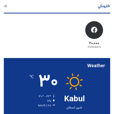
څارونکي
۲۰،۰۰۰
Followers
Weather
۳۰
℃
Kabul
۳۰º - ۲۲º
۱۱%
۱.۲۸ km/h
شین اسمان