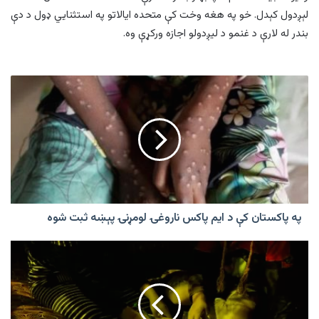
لېږدول کېدل. خو په هغه وخت کې متحده ایالاتو په استثنایي ډول د دې
بندر له لارې د غنمو د لیږدولو اجازه ورکړې وه.
په
پاکستان
کې
د
ایم
پاکس
ناروغۍ
لومړنۍ
پېښه
ثبت
په پاکستان کې د ایم پاکس ناروغۍ لومړنۍ پېښه ثبت شوه
شوه
ملګري
ملتونه:
طالبانو
۱.۴میلیونه
نجونې