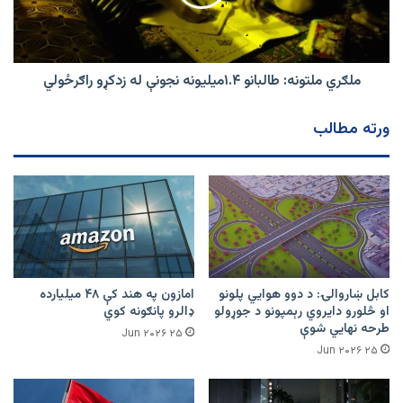
له
زدکړو
راګرځولي
ملګري ملتونه: طالبانو ۱.۴میلیونه نجونې له زدکړو راګرځولي
ورته مطالب
کابل ښاروالۍ: د دوو هوايي پلونو
امازون په هند کې ۴۸ میلیارده
او څلورو دایروي رېمپونو د جوړولو
ډالرو پانګونه کوي
طرحه نهایي شوې
۲۵ Jun ۲۰۲۶
۲۵ Jun ۲۰۲۶