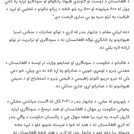
د افغانستان د دوست او ګاونډي هیواد پانګوالو او سوداګرو لپاره په کلني
ډول له ۸۰۰ میلیونه او ۵۰۰ زره ټنو څخه د زیاتو مالونو د تخلیې او لیږد د
ظرفیت په لرلو سره یو بې ساری فرصت دی.”
دغه ایراني مقام د چابهار بندر له لارې د توکو صادرات د منځنۍ اسیا
هېوادونو په ځانګړې توګه افغانستان ته د سوداګرۍ او ترانزیت تر ټولو
ارزانه لاره بللې ده.
د طالبانو د حکومت د سوداګرۍ او صنایعو وزارت تر اوسه د افغانستان د
معدني ډبرو د لومړۍ جوپې د صادراتو په اړه څه نه دي ویلي، خو دغې
ډلې له تېرو درېیو کلونو راهیسې د قیمتي ډبرو د استخراج او د سیمې
هېوادونو ته د صادراتو لړۍ جاري ساتلې ده.
د راپورونو له مخې، د چابهار بندر د ۲۰۲۱ کال له اګست میاشتې مخکې د
پخواني حکومت پر مهال د افغانستان او هند ترمنځ د سوداګرۍ لپاره
کارول کېده، په تېره بیا هغه مهال چې د پاکستان حکومت د واګې بندر
له لارې افغانستان ته د هند له خوا د مرسته شویو غلو د لېږد مخه
ونیوله. بیا دغه غنم د چابهار بندر له لارې د هند څخه افغانستان ته