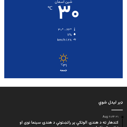
۳۰
شین اسمان
℃
۳۰º - ۲۲º
۱۱%
۱.۲۸ km/h
۳۱
℃
جمعه
ډېر لیدل شوي
۳۱ Aug ۲۰۲۴
کندهار ته د هندۍ الوتکې پر راتښتونې د هندۍ سینما نوی او