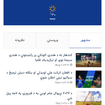
۳۰
℃
جمعه
مشهور
وروستي
نظرونه
کندهار ته د هندۍ الوتکې پر راتښتونې د هندۍ
سینما نوی او تراژيديک فلم!
۳۱ Aug ۲۰۲۴
د افغان کرکت ملي لوبډلې او بنګله دیش ترمنځ د
سیالیو نیټې اعلان شوې
۲۹ Sep ۲۰۲۴
د ۲۰۲۶ نړیوال جام لوبې به د فبرورۍ په ۷مه پیل
شي
۱۰ Sep ۲۰۲۵