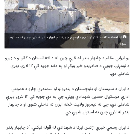
له افغانستانه د کانونو د ډبرو لومړۍ جوپه د چابهار بندر له لارې چین ته صادره
شوه
یو ایراني مقام د چابهار بندر له لارې چین ته د افغانستان د کانونو د ډبرو
د لومړنۍ جوپې د صادریدو خبر ورکړ او په دغه جوپه کې ۱۲ لارۍ ډبرې
شاملې دي.
د ایران د سیستان او بلوچستان د بندرونو او سمندري چارو د عمومي
ادارې مرستیال حسین شهدادي ویلي، چې په دې جوپه کې ۱۲ لارۍ ډبرې
شاملې دي، چې له نیمروز ولایت څخه ایران ته داخلې شوې او د چابهار
بندر له لارې چین ته استول شوې دي.
د ایران رسمي خبري اژانس ایرنا د شهدادي له قوله لیکلي: “د چابهار بندر