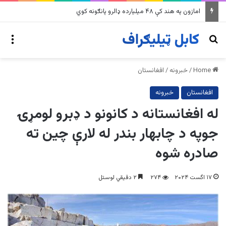
په وینزویلا کې زورورو زلزلو پراخ زیانونه اړولي
nu
Search for
Home
/
خبرونه
/
افغانستان
افغانستان
خبرونه
له افغانستانه د کانونو د ډبرو لومړۍ
جوپه د چابهار بندر له لارې چین ته
صادره شوه
۱۷ اگست ۲۰۲۴
۲۷۴
۲ دقیقي لوستل