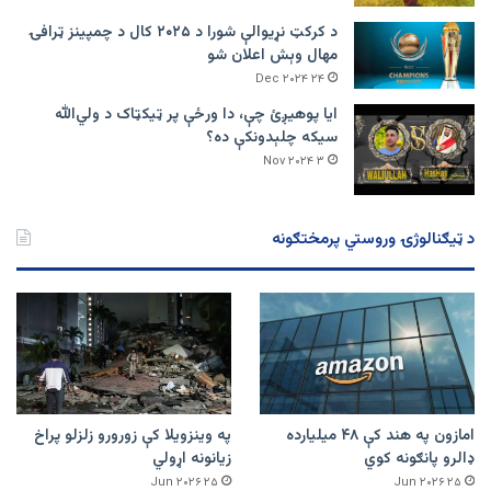
د کرکټ نړیوالې شورا د ۲۰۲۵ کال د چمپینز ټرافۍ
مهال وېش اعلان شو
۲۴ Dec ۲۰۲۴
ایا پوهیږئ چې، دا ورځې پر ټيکټاک د ولي‌الله
سیکه چلېدونکې ده؟
۳ Nov ۲۰۲۴
د ټیګنالوژۍ وروستي پرمختګونه
امازون په هند کې ۴۸ میلیارده
په وینزویلا کې زورورو زلزلو پراخ
ډالرو پانګونه کوي
زیانونه اړولي
۲۵ Jun ۲۰۲۶
۲۵ Jun ۲۰۲۶