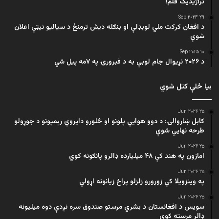
تراژيديک فلم!
۲۹ Sep ۲۰۲۴
د افغان کرکت ملي لوبډلې او بنګله دیش ترمنځ د سیالیو نیټې اعلان
شوې
۱۰ Sep ۲۰۲۵
د ۲۰۲۶ نړیوال جام لوبې به د فبرورۍ په ۷مه پیل شي
بیا ځلې کتل شوي
۲۵ Jun ۲۰۲۶
کابل ښاروالۍ: د دوو هوايي پلونو او څلورو دایروي رېمپونو د جوړولو
طرحه نهایي شوې
۲۵ Jun ۲۰۲۶
امازون په هند کې ۴۸ میلیارده ډالرو پانګونه کوي
۲۵ Jun ۲۰۲۶
په وینزویلا کې زورورو زلزلو پراخ زیانونه اړولي
۲۵ Jun ۲۰۲۶
سویس د افغانستان د بشري مرستو صندوق سره نږدې دوه میلیونه
ډالر مرسته کوي