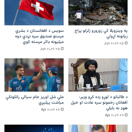
په وینزویلا کې زورورو زلزلو پراخ
سویس د افغانستان د بشري
زیانونه اړولي
مرستو صندوق سره نږدې دوه
میلیونه ډالر مرسته کوي
۲۵ Jun ۲۰۲۶
۲۵ Jun ۲۰۲۶
د طالبانو د لوړو زده کړو وزیر:
ملي شل اوریز جام سیالۍ راتلونکې
افغانان زخمونو سره عادت او خپل
میاشت پیلېږي
هوډ نه بایلي
۲۸ Apr ۲۰۲۶
۲۸ Apr ۲۰۲۶