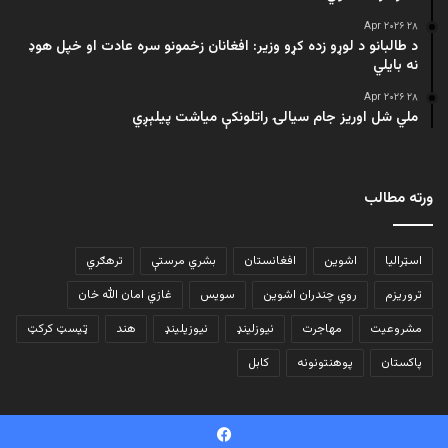
۲۸ Apr ۲۰۲۶
د طالبانو د لوړو زده کړو وزیر: افغانان زخمونو سره عادت او خپل هوډ
نه بایلي
۲۸ Apr ۲۰۲۶
ملي شل اوریز جام سیالۍ راتلونکې میاشت پیلېږي
ورته مطالب
اسټرالیا
اشوین
افغانستان
بشري مرستې
ترهګري
تروریزم
روي چندران اشوین
سویس
غازي امان الله خان
مشروعیت
مهاجرت
نیوزلینډ
نیوزیلینډ
هند
ټیسټ کرکټ
پاکستان
پوهنتونونه
کابل