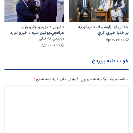
حقاني او ژاوشینګ د اړیکو په
د ایران د بهرنیو چارو وزیر
پراختیا خبرې کړي
عراقچي،پوتین سره د خبرو لپاره
روسیې ته تللی
۲۷ Apr ۲۰۲۶
۲۷ Apr ۲۰۲۶
ځواب دلته پرېږدئ
ستاسو برېښناليک به نه خپريږي.
غوښتى ځایونه په نښه شوي
*
څ
ر
گ
ن
د