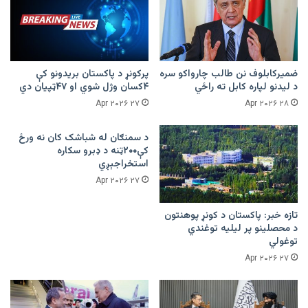
ضمیرکابلوف نن طالب چارواکو سره
پرکونړ د پاکستان بریدونو کې
د لیدنو لپاره کابل ته راځي
۴کسان وژل شوي او ۴۷ټپیان دي
۲۷ Apr ۲۰۲۶
۲۸ Apr ۲۰۲۶
د سمنګان له شباشک کان نه ورځ
کې۲۰۰ټنه د ډبرو سکاره
استخراجېږي
۲۷ Apr ۲۰۲۶
تازه خبر: پاکستان د کونړ پوهنتون
د محصلینو پر لیلیه توغندي
توغولي
۲۷ Apr ۲۰۲۶