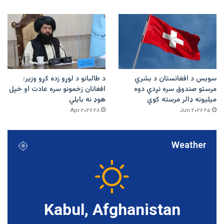
سویس د افغانستان د بشري
د طالبانو د لوړو زده کړو وزیر:
مرستو صندوق سره نږدې دوه
افغانان زخمونو سره عادت او خپل
میلیونه ډالر مرسته کوي
هوډ نه بایلي
۲۸ Apr ۲۰۲۶
۲۵ Jun ۲۰۲۶
Weather
Kabul, Afghanistan