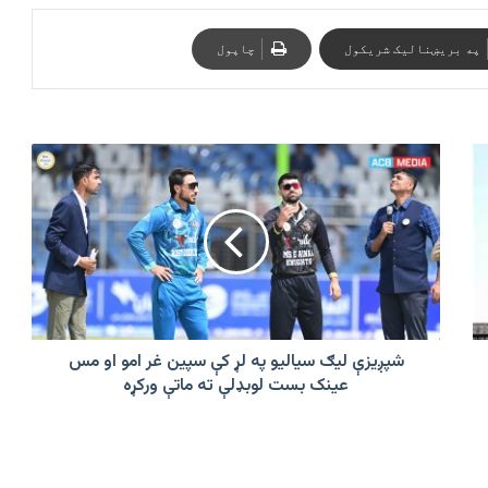
په بریښنالیک شریکول
چاپول
شپږیزې
لیګ
سیالیو
په
لړ
کې
سپین
غر
امو
او
شپږیزې لیګ سیالیو په لړ کې سپین غر امو او مس
مس
عینک بست لوبډلې ته ماتې ورکړه
عینک
بست
لوبډلې
ته