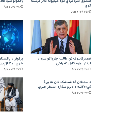
صندوق سره نږدې دوه میلیونه ډالر مرسته
زخمونو سره عادت
کوي
۲۸ Apr ۲۰۲۶
۲۵ Jun ۲۰۲۶
ضمیرکابلوف نن طالب چارواکو سره د
لیدنو لپاره کابل ته راځي
شوي او ۴۷ټپیان دي
۲۷ Apr ۲۰۲۶
۲۸ Apr ۲۰۲۶
د سمنګان له شباشک کان نه ورځ
کې۲۰۰ټنه د ډبرو سکاره استخراجېږي
۲۷ Apr ۲۰۲۶