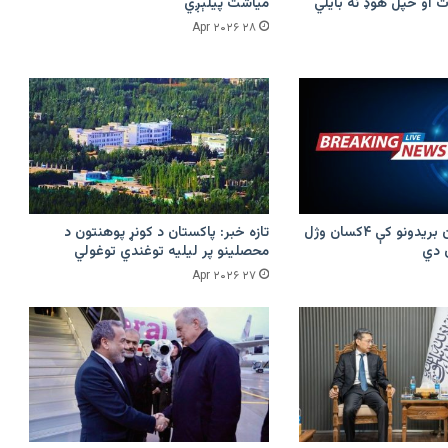
 او خپل هوډ نه بایلي
میاشت پیلېږي
۲۸ Apr ۲۰۲۶
پرکونړ د پاکستان بریدونو کې ۴کسان وژل
تازه خبر: پاکستان د کونړ پوهنتون د
محصلینو پر لیلیه توغندي توغولي
۲۷ Apr ۲۰۲۶