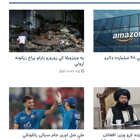
ماتې
ورکړه
امازون په هند کې ۴۸ میلیارده ډالرو
په وینزویلا کې زورورو زلزلو پراخ زیانونه
اړولي
۲۵ Jun ۲۰۲۶
زده کړو وزیر: افغانان
ملي شل اوریز جام سیالۍ راتلونکې