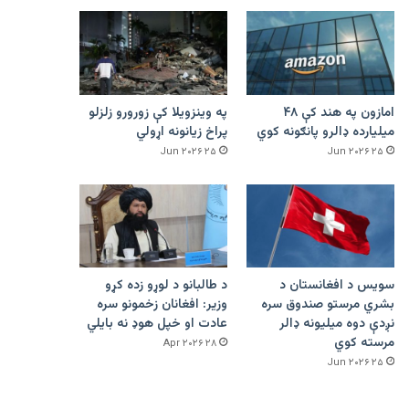
امازون په هند کې ۴۸
په وینزویلا کې زورورو زلزلو
میلیارده ډالرو پانګونه کوي
پراخ زیانونه اړولي
۲۵ Jun ۲۰۲۶
۲۵ Jun ۲۰۲۶
سویس د افغانستان د
د طالبانو د لوړو زده کړو
بشري مرستو صندوق سره
وزیر: افغانان زخمونو سره
نږدې دوه میلیونه ډالر
عادت او خپل هوډ نه بایلي
مرسته کوي
۲۸ Apr ۲۰۲۶
۲۵ Jun ۲۰۲۶