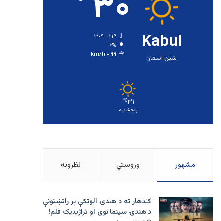
۳۰
Kabul
۳۰º - ۲۱º
۶%
۰.۹۹ km/h
شین اسمان
۳۱
℃
پنجشنبه
مشهور
وروستي
نظرونه
کندهار ته د هندۍ الوتکې پر راتښتونې
د هندۍ سینما نوی او تراژيديک فلم!