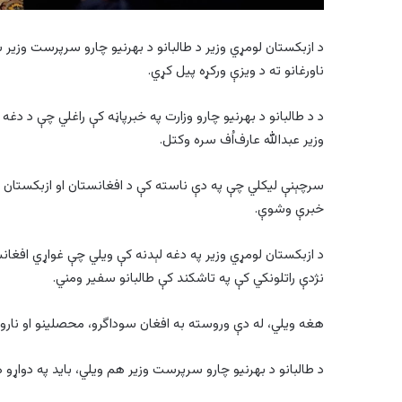
د ازبکستان لومړي وزیر د طالبانو د بهرنیو چارو سرپرست وزیر 
ناورغانو ته د ویزې ورکړه پیل کړي.
د د طالبانو د بهرنیو چارو وزارت په خبرپاڼه کې راغلي چې د د
وزير عبدالله عارف‌اُف سره وکتل.
سرچېنې لیکلي چې په دې ناسته کې د افغانستان او ازبکستان پر 
خبرې وشوې.
د ازبکستان لومړي وزیر په دغه لېدنه کې ویلي چې غواړي افغان
نژدې راتلونکي کې په تاشکند کې طالبانو سفير ومني.
هغه ویلي، له دې وروسته به افغان سوداگرو، محصلينو او ناروغا
د طالبانو د بهرنیو چارو سرپرست وزیر هم ویلي، باید په دواړ