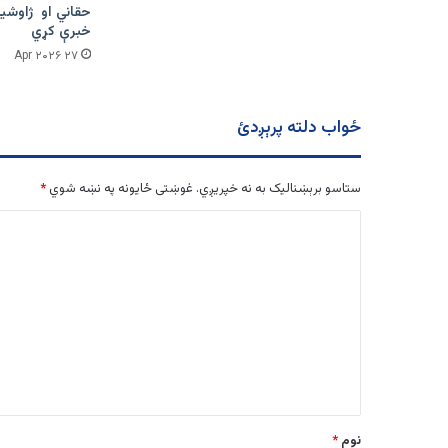
حقاني او ژاوشین
خبرې کړي
۲۷ Apr ۲۰۲۶
ځواب دلته پرېږدئ
ستاسو برېښناليک به نه خپريږي.
غوښتى ځایونه په نښه شوي
*
څ
ر
گ
ن
د
و
ن
*
نوم
*