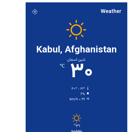
Weather
Kabul, Afghanistan
۳۰
شین اسمان
℃
۳۰º - ۲۱º
۶%
۰.۹۹ km/h
۳۱
℃
پنجشنبه