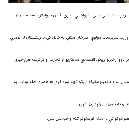
سره په لیدنه کې ویلي، هېواد یې غواړي افغان سوادګرو، محصلینو او
غه وزارت سرپرست مولوي امیرخان متقي په کابل کې د ازبکستان له لومړي
دوو اړخيزو اړيکو، اقتصادي همکاريو او تجارت او ټرانزيټ هراړخيزې
ستان سره د ديپلوماتيکو اړيکو کچه لوړه کړي له همدې امله ښايي په
نو ته د ويزې ورکړه پيل کړي.
و هېوادونو کې له شته فرصتونو ګټه واخیستل شي.