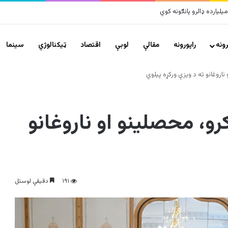
ونه
راپورونه
مقالې
لوبې
اقتصاد
ټیکنالوژي
سينما
اروغانو ته د ویزې ورکړه پيلوي
و، محصلینو او ناروغانو
۱۹۱
دقیقې لوستل