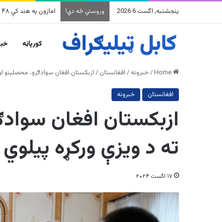
پنجشنبه, اگست 6 2026
امازون په هند کې ۴۸ میلیارده ډالرو پانګونه کوي
وروستي څه دي!
کورپاڼه
خبر
Home
/
خبرونه
/
افغانستان
/
ازبکستان افغان سوادګرو، محصلینو او ن
افغانستان
خبرونه
ازبکستان افغان سوادګر
ته د ویزې ورکړه پيلوي
۱۷ اگست ۲۰۲۴