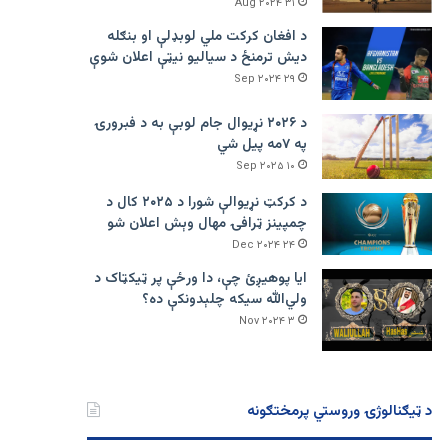
۳۱ Aug ۲۰۲۴
د افغان کرکت ملي لوبډلې او بنګله
دیش ترمنځ د سیالیو نیټې اعلان شوې
۲۹ Sep ۲۰۲۴
د ۲۰۲۶ نړیوال جام لوبې به د فبرورۍ
په ۷مه پیل شي
۱۰ Sep ۲۰۲۵
د کرکټ نړیوالې شورا د ۲۰۲۵ کال د
چمپینز ټرافۍ مهال وېش اعلان شو
۲۴ Dec ۲۰۲۴
ایا پوهیږئ چې، دا ورځې پر ټيکټاک د
ولي‌الله سیکه چلېدونکې ده؟
۳ Nov ۲۰۲۴
د ټیګنالوژۍ وروستي پرمختګونه