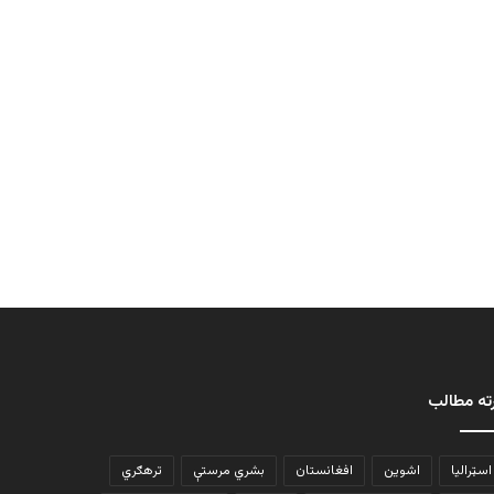
ته مطالب
اسټرالیا
اشوین
افغانستان
بشري مرستې
ترهګري