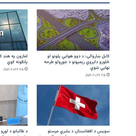
کابل ښاروالۍ: د دوو هوايي پلونو او
څلورو دایروي رېمپونو د جوړولو طرحه
پانګونه کوي
نهایي شوې
۲۵ Jun ۲۰۲۶
۲۵ Jun ۲۰۲۶
سویس د افغانستان د بشري مرستو
د طالبانو د لوړو 