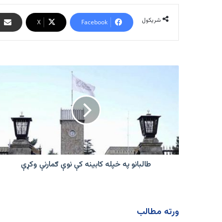
شریکول
X
Facebook
طالبانو
په
خپله
کابینه
کې
نوې
ګمارنې
وکړې
طالبانو په خپله کابینه کې نوې ګمارنې وکړې
ورته مطالب