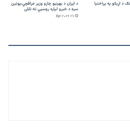
ګ د اړیکو په پراختیا
د ایران د بهرنیو چارو وزیر عراقچي،پوتین
سره د خبرو لپاره روسیې ته تللی
۲۷ Apr ۲۰۲۶