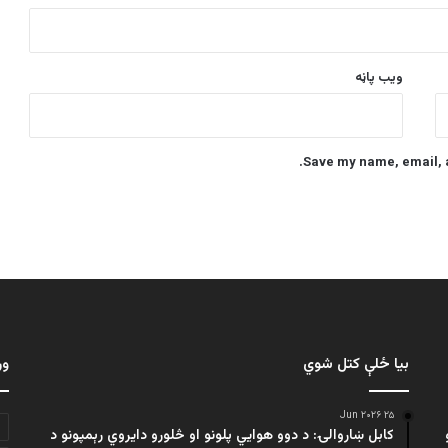
ویب پاڼه
Save my name, email, a
بیا ځلې کتل شوي
ور
۲۵ Jun ۲۰۲۶
کابل ښاروالۍ: د دوو هوايي پلونو او څلورو دایروي رېمپونو د