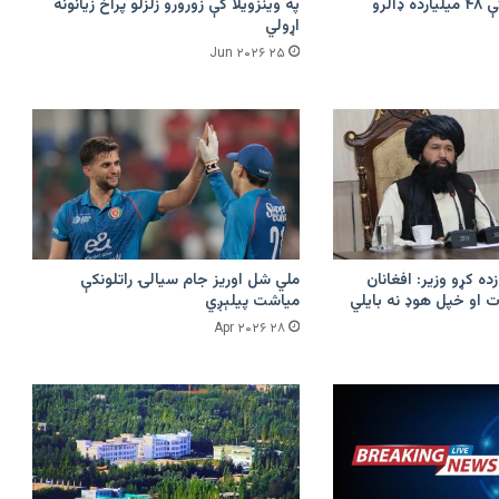
امازون په هند کې ۴۸ میلیارده ډالرو
په وینزویلا کې زورورو زلزلو پراخ زیانونه
اړولي
۲۵ Jun ۲۰۲۶
زده کړو وزیر: افغانان
ملي شل اوریز جام سیالۍ راتلونکې
 او خپل هوډ نه بایلي
میاشت پیلېږي
۲۸ Apr ۲۰۲۶