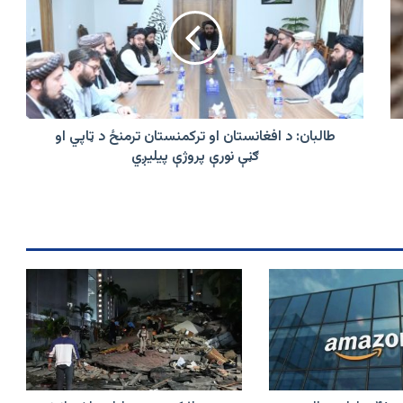
افغانستان
او
ترکمنستان
ترمنځ
د
ټاپي
او
ګڼې
طالبان: د افغانستان او ترکمنستان ترمنځ د ټاپي او
نورې
ګڼې نورې پروژې پيلیږي
پروژې
پيلیږي