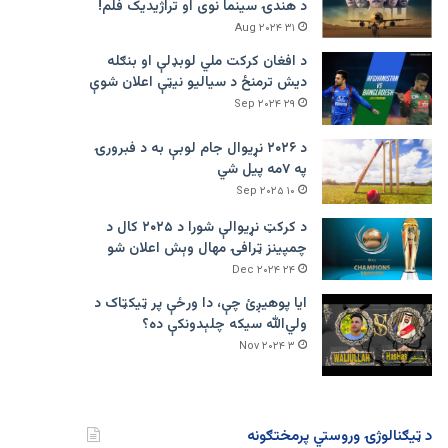
د هندۍ سینما نوی او تراژيديک فلم!
۳۱ Aug ۲۰۲۴
د افغان کرکت ملي لوبډلې او بنګله
دیش ترمنځ د سیالیو نیټې اعلان شوې
۲۹ Sep ۲۰۲۴
د ۲۰۲۶ نړیوال جام لوبې به د فبرورۍ
په ۷مه پیل شي
۱۰ Sep ۲۰۲۵
د کرکټ نړیوالې شورا د ۲۰۲۵ کال د
چمپینز ټرافۍ مهال وېش اعلان شو
۲۴ Dec ۲۰۲۴
ایا پوهیږئ چې، دا ورځې پر ټيکټاک د
ولي‌الله سیکه چلېدونکې ده؟
۳ Nov ۲۰۲۴
د ټیګنالوژۍ وروستي پرمختګونه