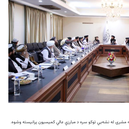
په مشرۍ له نشه‌یي توکو سره د مبارزې عالي کمیسیون پرانیسته وشوه.