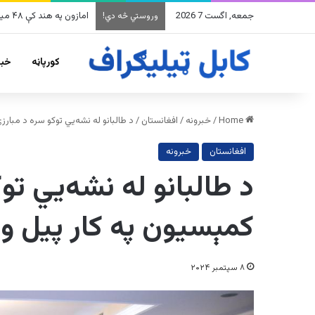
جمعه, اگست 7 2026
امازون په هند کې ۴۸ میلیارده ډالرو پانګونه کوي
وروستي څه دي!
کورپاڼه
خبر
Home
/
خبرونه
/
افغانستان
/
د طالبانو له نشه‌یي توکو سره د مبارز
افغانستان
خبرونه
د طالبانو له نشه‌یي تو
کمېسیون په کار پيل وکړ
۸ سپتمبر ۲۰۲۴