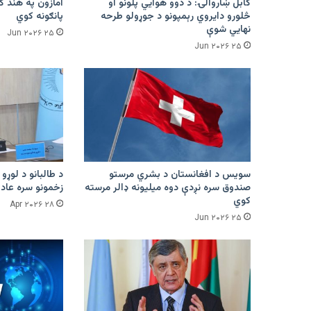
کابل ښاروالۍ: د دوو هوايي پلونو او
څلورو دایروي رېمپونو د جوړولو طرحه
پانګونه کوي
نهایي شوې
۲۵ Jun ۲۰۲۶
۲۵ Jun ۲۰۲۶
سویس د افغانستان د بشري مرستو
د طالبانو د لوړو 
صندوق سره نږدې دوه میلیونه ډالر مرسته
زخمونو سره عادت
کوي
۲۸ Apr ۲۰۲۶
۲۵ Jun ۲۰۲۶