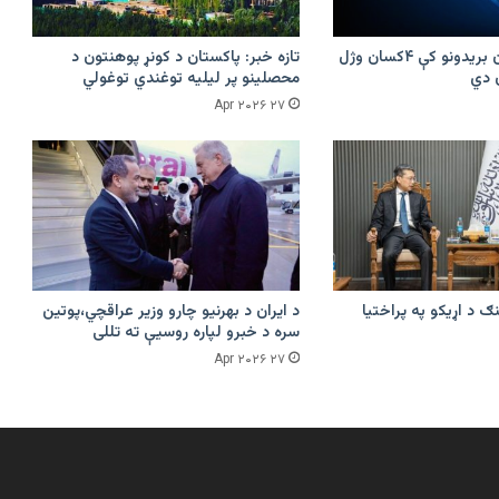
پرکونړ د پاکستان بریدونو کې ۴کسان وژل
تازه خبر: پاکستان د کونړ پوهنتون د
محصلینو پر لیلیه توغندي توغولي
۲۷ Apr ۲۰۲۶
ګ د اړیکو په پراختیا
د ایران د بهرنیو چارو وزیر عراقچي،پوتین
سره د خبرو لپاره روسیې ته تللی
۲۷ Apr ۲۰۲۶