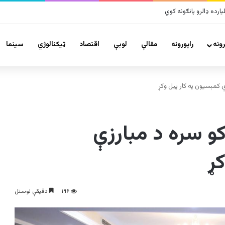
ونه
راپورونه
مقالې
لوبې
اقتصاد
ټیکنالوژي
سينما
ې کمېسیون په کار پيل وکړ‌
کو سره د مبارزې
‌
۱۹۶
دقیقې لوستل