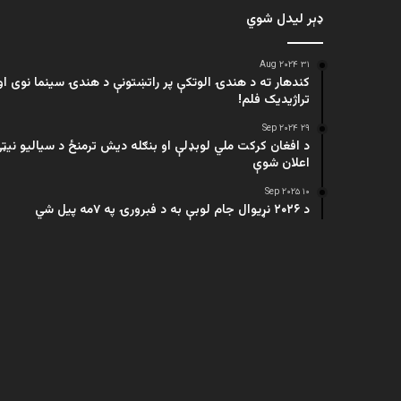
ډېر لیدل شوي
۳۱ Aug ۲۰۲۴
کندهار ته د هندۍ الوتکې پر راتښتونې د هندۍ سینما نوی او
تراژيديک فلم!
۲۹ Sep ۲۰۲۴
د افغان کرکت ملي لوبډلې او بنګله دیش ترمنځ د سیالیو نیټ
اعلان شوې
۱۰ Sep ۲۰۲۵
د ۲۰۲۶ نړیوال جام لوبې به د فبرورۍ په ۷مه پیل شي