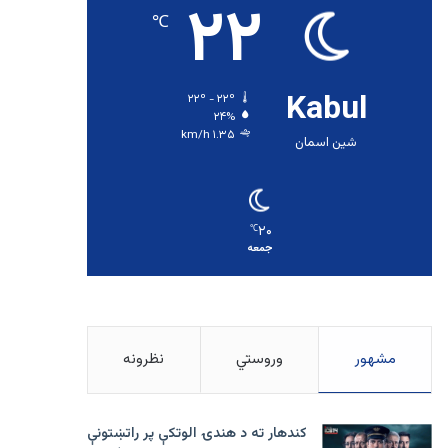
۲۲
℃
Kabul
۲۲º - ۲۲º
۲۴%
۱.۳۵ km/h
شین اسمان
۲۰
℃
جمعه
مشهور
وروستي
نظرونه
کندهار ته د هندۍ الوتکې پر راتښتونې