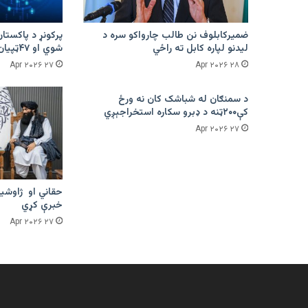
ضمیرکابلوف نن طالب چارواکو سره د
لیدنو لپاره کابل ته راځي
شوي او ۴۷ټپیان دي
۲۷ Apr ۲۰۲۶
۲۸ Apr ۲۰۲۶
د سمنګان له شباشک کان نه ورځ
کې۲۰۰ټنه د ډبرو سکاره استخراجېږي
۲۷ Apr ۲۰۲۶
حقاني او ژاوشین
خبرې کړي
۲۷ Apr ۲۰۲۶