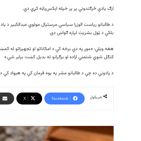
ارګ یادې څرګندونې پر پر خپله اېکس‌پاڼه کړي دي.
د طالبانو ریاست الوزرا سیاسي مرستیال مولوي عبدالکبیر د یاد 
بلکې د ټول بشریت لپاره ګواښ دی.
هغه ویلي: «موږ په دې برخه کې د امکاناتو او تجهیزاتو له کمښ
کنګل شوې شتمني ازاده او بزګرانو ته بدیل کښت برابر شي.»
د یادونې ده چې د طالبانو مشر په یوه فرمان کې په هېواد کې د
شریکول
X
Facebook
افغانستان
کې