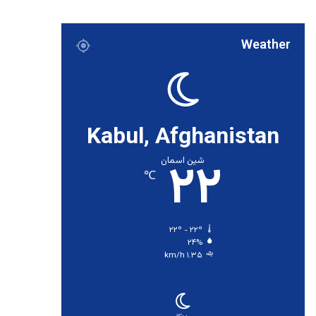
Weather
Kabul, Afghanistan
۲۲
شین اسمان
℃
۲۲º - ۲۲º
۲۴%
۱.۳۵ km/h