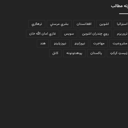
ته مطالب
اسټرالیا
اشوین
افغانستان
بشري مرستې
ترهګري
تروریزم
روي چندران اشوین
سویس
غازي امان الله خان
مشروعیت
مهاجرت
نیوزلینډ
نیوزیلینډ
هند
ټیسټ کرکټ
پاکستان
پوهنتونونه
کابل