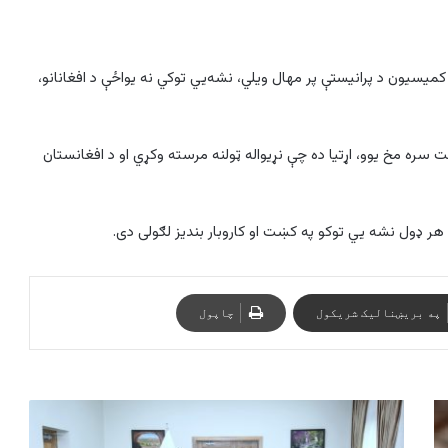
کمیسیون د پرانیستې پر مهال ویلي، نشه‌یي توکي نه یواځې د افغانانو،
ت سره مخ یوو، اړتیا ده چې نړیواله ټولنه مرسته وکړي او د افغانستان
 هر ډول نشه یي توکو په کښت او کاروبار بندیز لګولی دی.
په بریښنالیک شریکول
چاپول
طالبان:
د