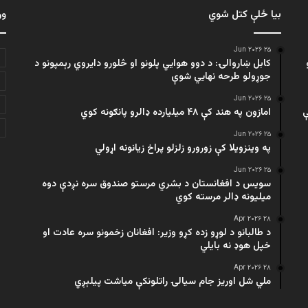
بیا ځلې کتل شوي
ور
۲۵ Jun ۲۰۲۶
کابل ښاروالۍ: د دوو هوايي پلونو او څلورو دایروي رېمپونو د
جوړولو طرحه نهایي شوې
۲۵ Jun ۲۰۲۶
ې
امازون په هند کې ۴۸ میلیارده ډالرو پانګونه کوي
۲۵ Jun ۲۰۲۶
په وینزویلا کې زورورو زلزلو پراخ زیانونه اړولي
۲۵ Jun ۲۰۲۶
سویس د افغانستان د بشري مرستو صندوق سره نږدې دوه
میلیونه ډالر مرسته کوي
۲۸ Apr ۲۰۲۶
د طالبانو د لوړو زده کړو وزیر: افغانان زخمونو سره عادت او
خپل هوډ نه بایلي
۲۸ Apr ۲۰۲۶
ملي شل اوریز جام سیالۍ راتلونکې میاشت پیلېږي