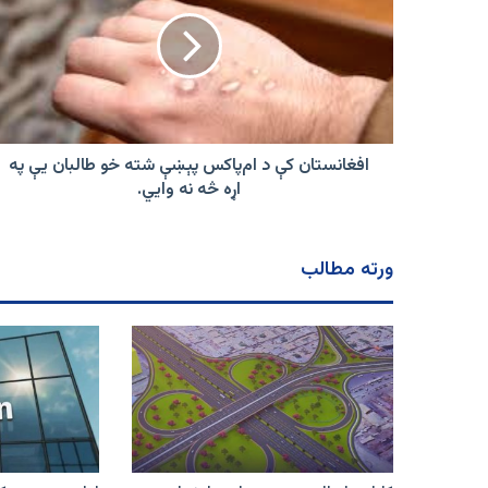
د
ام‌پاکس
پېښې
شته
خو
طالبان
یې
په
افغانستان کې د ام‌پاکس پېښې شته خو طالبان یې په
اړه
اړه څه نه وايي.
څه
نه
وايي.
ورته مطالب