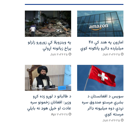
امازون په هند کې ۴۸
په وینزویلا کې زورورو زلزلو
میلیارده ډالرو پانګونه کوي
پراخ زیانونه اړولي
۲۵ Jun ۲۰۲۶
۲۵ Jun ۲۰۲۶
سویس د افغانستان د
د طالبانو د لوړو زده کړو
بشري مرستو صندوق سره
وزیر: افغانان زخمونو سره
نږدې دوه میلیونه ډالر
عادت او خپل هوډ نه بایلي
مرسته کوي
۲۸ Apr ۲۰۲۶
۲۵ Jun ۲۰۲۶