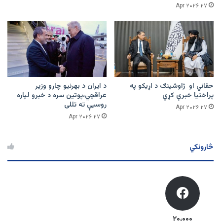
۲۷ Apr ۲۰۲۶
حقاني او ژاوشینګ د اړیکو په
د ایران د بهرنیو چارو وزیر
پراختیا خبرې کړي
عراقچي،پوتین سره د خبرو لپاره
روسیې ته تللی
۲۷ Apr ۲۰۲۶
۲۷ Apr ۲۰۲۶
څارونکي
۲۰،۰۰۰