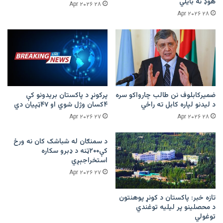
هوډ نه بایلي
۲۸ Apr ۲۰۲۶
۲۸ Apr ۲۰۲۶
ضمیرکابلوف نن طالب چارواکو سره
پرکونړ د پاکستان بریدونو کې
د لیدنو لپاره کابل ته راځي
۴کسان وژل شوي او ۴۷ټپیان دي
۲۷ Apr ۲۰۲۶
۲۸ Apr ۲۰۲۶
د سمنګان له شباشک کان نه ورځ
کې۲۰۰ټنه د ډبرو سکاره
استخراجېږي
۲۷ Apr ۲۰۲۶
تازه خبر: پاکستان د کونړ پوهنتون
د محصلینو پر لیلیه توغندي
توغولي