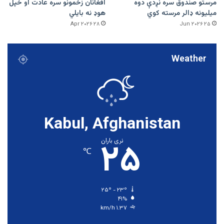
مرستو صندوق سره نږدې دوه
افغانان زخمونو سره عادت او خپل
میلیونه ډالر مرسته کوي
هوډ نه بایلي
۲۸ Apr ۲۰۲۶
۲۵ Jun ۲۰۲۶
Weather
Kabul, Afghanistan
۲۵
نری باران
℃
۲۵º - ۲۳º
۴۱%
۱.۳۷ km/h