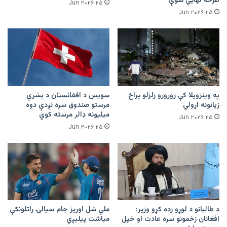
طرحه نهایي شوې
۲۵ Jun ۲۰۲۶
۲۵ Jun ۲۰۲۶
په وینزویلا کې زورورو زلزلو پراخ
سویس د افغانستان د بشري
زیانونه اړولي
مرستو صندوق سره نږدې دوه
میلیونه ډالر مرسته کوي
۲۵ Jun ۲۰۲۶
۲۵ Jun ۲۰۲۶
د طالبانو د لوړو زده کړو وزیر:
ملي شل اوریز جام سیالۍ راتلونکې
افغانان زخمونو سره عادت او خپل
میاشت پیلېږي