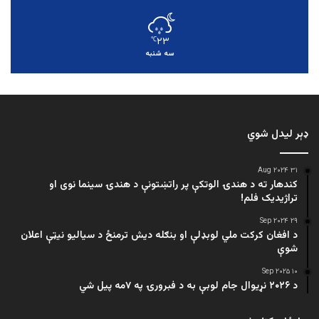
۲۳
℃
سه شنبه
ډېر لیدل شوي
۳۱ Aug ۲۰۲۴
کندهار ته د هندۍ الوتکې پر راتښتونې د هندۍ سینما نوی او
تراژيديک فلم!
۲۹ Sep ۲۰۲۴
د افغان کرکت ملي لوبډلې او بنګله دیش ترمنځ د سیالیو نیټې اعلان
شوې
۱۰ Sep ۲۰۲۵
د ۲۰۲۶ نړیوال جام لوبې به د فبرورۍ په ۷مه پیل شي