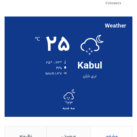
Followers
Weather
۲۵
℃
Kabul
۲۵º - ۲۳º
۴۱%
۱.۳۷ km/h
نری باران
۲۳
℃
سه شنبه
مشهور
وروستي
نظرونه