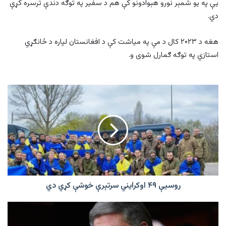
یې په یو شمېر نورو هېوادونو کې هم د سفیر په توګه دندې ترسره کړې
دي.
هغه د ۲۰۲۳ کال د مې په میاشت کې د افغانستان لپاره د ځانګړي
استازي په توګه ګمارل شوی و.
روسیې
۴۹
اوکرایني
سرتېرې
خوشې
کړي
دي
روسیې ۴۹ اوکرایني سرتېرې خوشې کړي دي
مک‌‌کال:
د