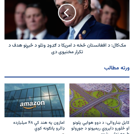
افغانستان
څخه
د
امریکا
د
ګډوډ
وتلو
د
مک‌‌کال: د افغانستان څخه د امریکا د ګډوډ وتلو د څیړنو هدف د
څیړنو
تکرار مخنیوی دی
هدف
د
ورته مطالب
تکرار
مخنیوی
دی
کابل ښاروالۍ: د دوو هوايي پلونو
امازون په هند کې ۴۸ میلیارده
او څلورو دایروي رېمپونو د جوړولو
ډالرو پانګونه کوي