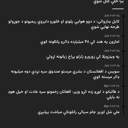
بیا ځلې کتل شوي
۲۵ Jun ۲۰۲۶
کابل ښاروالۍ: د دوو هوايي پلونو او څلورو دایروي رېمپونو د جوړولو
طرحه نهایي شوې
۲۵ Jun ۲۰۲۶
امازون په هند کې ۴۸ میلیارده ډالرو پانګونه کوي
۲۵ Jun ۲۰۲۶
په وینزویلا کې زورورو زلزلو پراخ زیانونه اړولي
۲۵ Jun ۲۰۲۶
سویس د افغانستان د بشري مرستو صندوق سره نږدې دوه میلیونه
ډالر مرسته کوي
۲۸ Apr ۲۰۲۶
د طالبانو د لوړو زده کړو وزیر: افغانان زخمونو سره عادت او خپل هوډ
نه بایلي
۲۸ Apr ۲۰۲۶
ملي شل اوریز جام سیالۍ راتلونکې میاشت پیلېږي