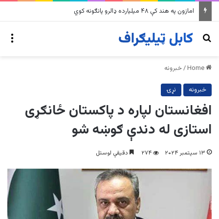
امازون په هند کې ۴۸ میلیارده ډالرو پانګونه کوي
nu
Search for
Home
/
خبرونه
خبرونه
نړۍ
افغانستان لپاره د پاکستان ځانګړی
استازی له دندې ګوښه شو
۱۳ سپتمبر ۲۰۲۴
۲۷۴
دقیقې لوستل