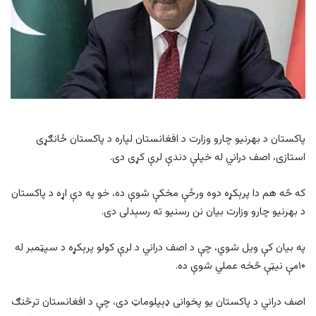
پاکستان د بهرنیو چارو وزارت د افغانستان لپاره د پاکستان ځانګړی
استازی، اصف دراني له خپلې دندې لرې کړی دی.
که څه هم دا پرېکړه دوه ورځې مخکې شوې ده، خو په دې اړه د پاکستان
د بهرنیو چارو وزارت بیان نن رسنیو ته رسېدلی دی.
په بیان کې ویل شوي، چې د اصف دراني د لرې کولو پرېکړه د سپټمبر له
۱۰مې نیټې څخه عملي شوې ده.
اصف دراني د پاکستان یو پخوانی ډېپلوماټ دی، چې د افغانستان ترڅنګ