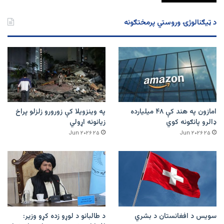
د ټیګنالوژۍ وروستي پرمختګونه
امازون په هند کې ۴۸ میلیارده
په وینزویلا کې زورورو زلزلو پراخ
ډالرو پانګونه کوي
زیانونه اړولي
۲۵ Jun ۲۰۲۶
۲۵ Jun ۲۰۲۶
سویس د افغانستان د بشري
د طالبانو د لوړو زده کړو وزیر: