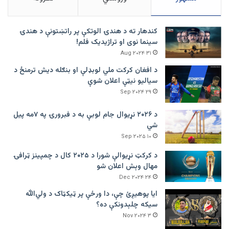
کندهار ته د هندۍ الوتکې پر راتښتونې د هندۍ
سینما نوی او تراژيديک فلم!
۳۱ Aug ۲۰۲۴
د افغان کرکت ملي لوبډلې او بنګله دیش ترمنځ د
سیالیو نیټې اعلان شوې
۲۹ Sep ۲۰۲۴
د ۲۰۲۶ نړیوال جام لوبې به د فبرورۍ په ۷مه پیل
شي
۱۰ Sep ۲۰۲۵
د کرکټ نړیوالې شورا د ۲۰۲۵ کال د چمپینز ټرافۍ
مهال وېش اعلان شو
۲۴ Dec ۲۰۲۴
ایا پوهیږئ چې، دا ورځې پر ټيکټاک د ولي‌الله
سیکه چلېدونکې ده؟
۳ Nov ۲۰۲۴