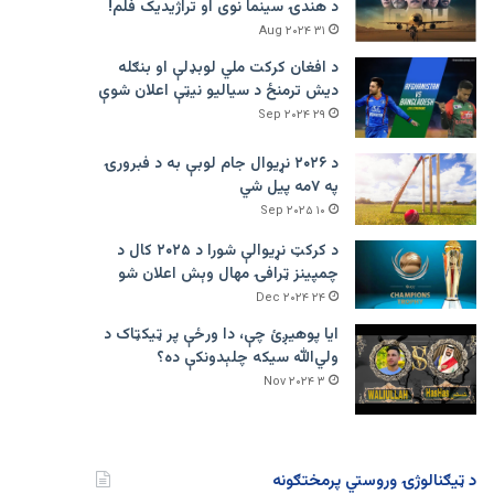
د هندۍ سینما نوی او تراژيديک فلم!
۳۱ Aug ۲۰۲۴
د افغان کرکت ملي لوبډلې او بنګله
دیش ترمنځ د سیالیو نیټې اعلان شوې
۲۹ Sep ۲۰۲۴
د ۲۰۲۶ نړیوال جام لوبې به د فبرورۍ
په ۷مه پیل شي
۱۰ Sep ۲۰۲۵
د کرکټ نړیوالې شورا د ۲۰۲۵ کال د
چمپینز ټرافۍ مهال وېش اعلان شو
۲۴ Dec ۲۰۲۴
ایا پوهیږئ چې، دا ورځې پر ټيکټاک د
ولي‌الله سیکه چلېدونکې ده؟
۳ Nov ۲۰۲۴
د ټیګنالوژۍ وروستي پرمختګونه