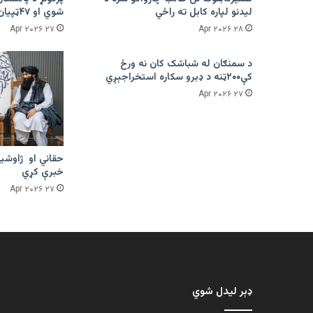
لیدنو لپاره کابل ته راځي
شوي او ۴۷ټپیان دي
۲۷ Apr ۲۰۲۶
۲۸ Apr ۲۰۲۶
د سمنګان له شباشک کان نه ورځ
کې۲۰۰ټنه د ډبرو سکاره استخراجېږي
۲۷ Apr ۲۰۲۶
حقاني او ژاوشین
خبرې کړي
۲۷ Apr ۲۰۲۶
ډېر لیدل شوي