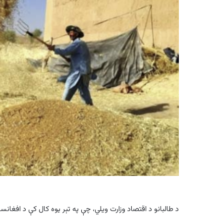
د طالبانو د اقتصاد وزارت ویلي، چې په تېر یوه کال کې د افغا