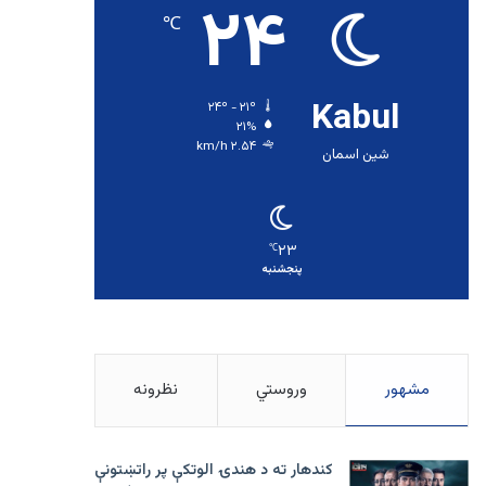
۲۴
℃
Kabul
۲۴º - ۲۱º
۲۱%
۲.۵۴ km/h
شین اسمان
۲۳
℃
پنجشنبه
مشهور
وروستي
نظرونه
کندهار ته د هندۍ الوتکې پر راتښتونې