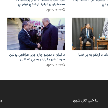
محصلینو پر لیلیه توغندي توغولي
۲۷ Apr ۲۰۲۶
ګ د اړیکو په پراختیا
د ایران د بهرنیو چارو وزیر عراقچي،پوتین
سره د خبرو لپاره روسیې ته تللی
۲۷ Apr ۲۰۲۶
بیا ځلې کتل شوي
ور