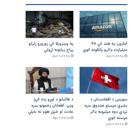
امازون په هند کې ۴۸
په وینزویلا کې زورورو زلزلو
میلیارده ډالرو پانګونه کوي
پراخ زیانونه اړولي
۲۵ Jun ۲۰۲۶
۲۵ Jun ۲۰۲۶
سویس د افغانستان د
د طالبانو د لوړو زده کړو
بشري مرستو صندوق سره
وزیر: افغانان زخمونو سره
نږدې دوه میلیونه ډالر
عادت او خپل هوډ نه بایلي
مرسته کوي
۲۸ Apr ۲۰۲۶
۲۵ Jun ۲۰۲۶