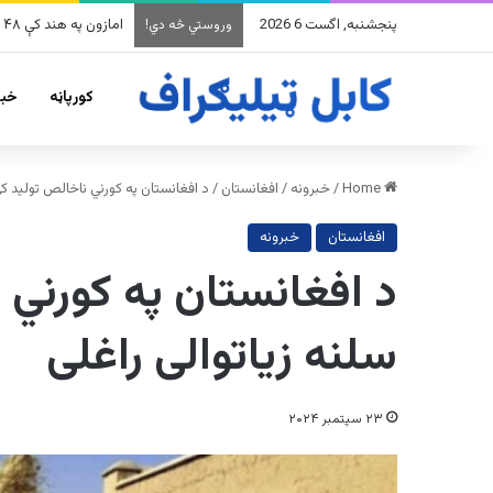
پنجشنبه, اگست 6 2026
امازون په هند کې ۴۸ میلیارده ډالرو پانګونه کوي
وروستي څه دي!
کورپاڼه
خبر
Home
/
خبرونه
/
افغانستان
/
د افغانستان په کورني ناخالص تولید کې ۲،۷ سلنه زیاتوالی را
افغانستان
خبرونه
سلنه زیاتوالی راغلی
۲۳ سپتمبر ۲۰۲۴