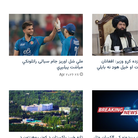
زده کړو وزیر: افغانان
ملي شل اوریز جام سیالۍ راتلونکې
 او خپل هوډ نه بایلي
میاشت پیلېږي
۲۸ Apr ۲۰۲۶
پرکونړ د پاکستان بریدونو کې ۴کسان وژل
تازه خبر: پاکستان د کونړ پوهنتون د