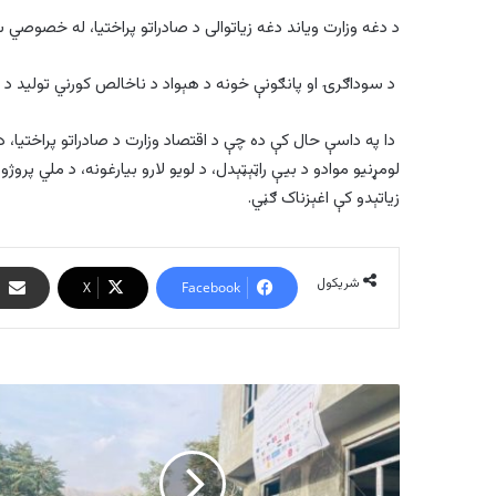
د دغه وزارت ویاند دغه زیاتوالی د صادراتو پراختیا، له خصوصي سکټ
د سوداګرۍ او پانګونې خونه د هېواد د ناخالص کورني تولید د زیا
دا په داسې حال کې ده چې د اقتصاد وزارت د صادراتو پراختیا، د
لومړنیو موادو د بیې راټېټېدل، د لویو لارو بیارغونه، د ملي پرو
زیاتېدو کې اغېزناک ګڼي.
شریکول
X
Facebook
راټواټه:
افغان
کروندګرو
ته
د