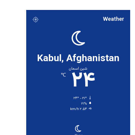
Weather
Kabul, Afghanistan
۲۴
شین اسمان
℃
۲۴º - ۲۱º
۲۱%
۲.۵۴ km/h