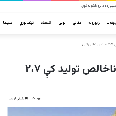
ونه
راپورونه
مقالې
لوبې
اقتصاد
ټیکنالوژي
سينما
غلی
د افغانستان په کورني ناخالص تولید کې ۲،۷
۳۰۱
دقیقې لوستل