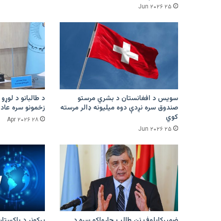
۲۵ Jun ۲۰۲۶
سویس د افغانستان د بشري مرستو
د طالبانو د لوړو 
صندوق سره نږدې دوه میلیونه ډالر مرسته
زخمونو سره عادت
کوي
۲۸ Apr ۲۰۲۶
۲۵ Jun ۲۰۲۶
ضمیرکابلوف نن طالب چارواکو سره د