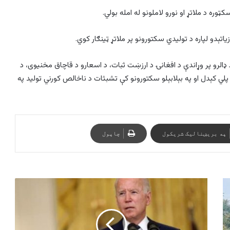
وره د ملاتړ او نورو لاملونو له امله بولي.
تېدو لپاره د تولیدي سکتورونو پر ملاتړ ټینګار کوي.
 ډالرو پر وړاندې د افغانۍ د ارزښت ثبات، د اسعارو د قاچاق مخنیوی، د
ژو پلي کېدل او په بېلابېلو سکتورونو کې تشبثات د ناخالص کورني تولید په
په بریښنالیک شریکول
چاپول
امریکا
په
منځني
ختیځ
کې