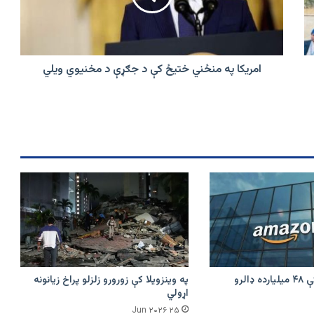
د
جګړې
د
مخنيوي
ویلي
امریکا په منځني ختیځ کې د جګړې د مخنيوي ویلي
امازون په هند کې ۴۸ میلیارده ډالرو
په وینزویلا کې زورورو زلزلو پراخ زیانونه
اړولي
۲۵ Jun ۲۰۲۶