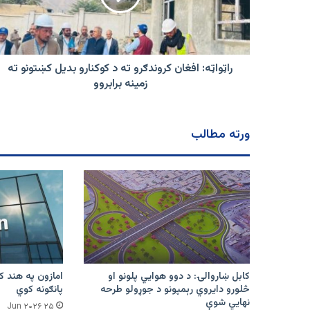
کوکنارو
بدیل
کښتونو
ته
زمینه
راټواټه: افغان کروندګرو ته د کوکنارو بدیل کښتونو ته
برابروو
زمینه برابروو
ورته مطالب
کابل ښاروالۍ: د دوو هوايي پلونو او
څلورو دایروي رېمپونو د جوړولو طرحه
پانګونه کوي
نهایي شوې
۲۵ Jun ۲۰۲۶