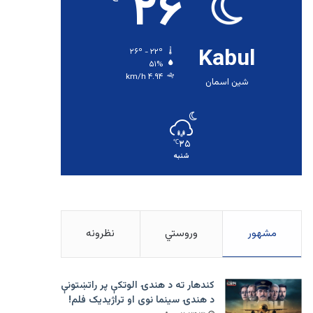
۲۶
Kabul
۲۶º - ۲۲º
۵۱%
۴.۹۴ km/h
شین اسمان
۲۵
℃
شنبه
مشهور
وروستي
نظرونه
کندهار ته د هندۍ الوتکې پر راتښتونې
د هندۍ سینما نوی او تراژيديک فلم!