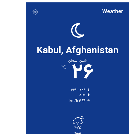
Weather
Kabul, Afghanistan
۲۶
شین اسمان
℃
۲۶º - ۲۲º
۵۱%
۴.۹۴ km/h
۲۵
℃
شنبه