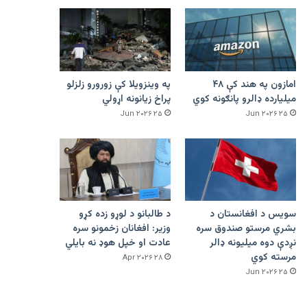
امازون په هند کې ۴۸
په وینزویلا کې زورورو زلزلو
میلیارده ډالرو پانګونه کوي
پراخ زیانونه اړولي
۲۵ Jun ۲۰۲۶
۲۵ Jun ۲۰۲۶
سویس د افغانستان د
د طالبانو د لوړو زده کړو
بشري مرستو صندوق سره
وزیر: افغانان زخمونو سره
نږدې دوه میلیونه ډالر
عادت او خپل هوډ نه بایلي
مرسته کوي
۲۸ Apr ۲۰۲۶
۲۵ Jun ۲۰۲۶