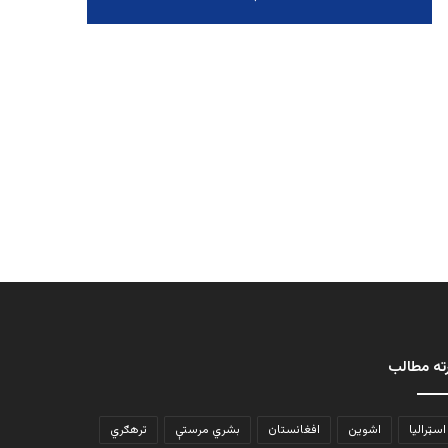
ته مطالب
اسټرالیا
اشوین
افغانستان
بشري مرستې
ترهګري