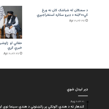
د سمنګان له شباشک کان نه ورځ
کې۲۰۰ټنه د ډبرو سکاره استخراجېږي
۲۷ Apr ۲۰۲۶
حقاني او ژاوشین
خبرې کړي
۲۷ Apr ۲۰۲۶
ډېر لیدل شوي
۳۱ Aug ۲۰۲۴
کندهار ته د هندۍ الوتکې پر راتښتونې د هندۍ سینما نوی او