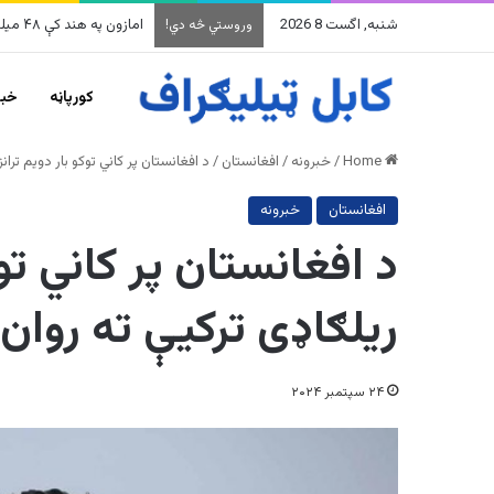
شنبه, اگست 8 2026
وروستي څه دي!
کورپاڼه
خبر
Home
/
خبرونه
/
افغانستان
/
د افغانستان پر کاني توکو بار دو‌یم ترا
افغانستان
خبرونه
د افغانستان پر کاني توک
ریلګاډی ترکیې ته روان
۲۴ سپتمبر ۲۰۲۴