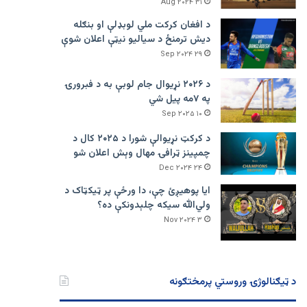
۳۱ Aug ۲۰۲۴
د افغان کرکت ملي لوبډلې او بنګله
دیش ترمنځ د سیالیو نیټې اعلان شوې
۲۹ Sep ۲۰۲۴
د ۲۰۲۶ نړیوال جام لوبې به د فبرورۍ
په ۷مه پیل شي
۱۰ Sep ۲۰۲۵
د کرکټ نړیوالې شورا د ۲۰۲۵ کال د
چمپینز ټرافۍ مهال وېش اعلان شو
۲۴ Dec ۲۰۲۴
ایا پوهیږئ چې، دا ورځې پر ټيکټاک د
ولي‌الله سیکه چلېدونکې ده؟
۳ Nov ۲۰۲۴
د ټیګنالوژۍ وروستي پرمختګونه