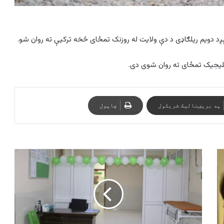
ېږد دو‌یم ریلګاډی د دې ولایت له روزنک تمځای څخه ترکيې ته روان شو.
په بریښنالیک شریکول
چاپول
فاریاب
کې
یو
روغتیايي
مرکز
جوړ
او