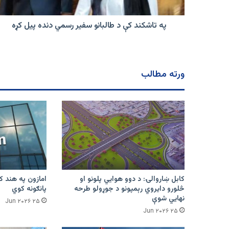
دنده
پیل
کړه
په تاشکند کې د طالبانو سفیر رسمي دنده پیل کړه
ورته مطالب
کابل ښاروالۍ: د دوو هوايي پلونو او
څلورو دایروي رېمپونو د جوړولو طرحه
پانګونه کوي
نهایي شوې
۲۵ Jun ۲۰۲۶
۲۵ Jun ۲۰۲۶