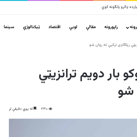
ونه
راپورونه
مقالې
لوبې
اقتصاد
ټیکنالوژي
سينما
نزیټي ریلګاډی ترکیې ته روان شو
و بار دو‌یم ترانزیټي
 شو
۲۳۰
له یوې دقیقې لږ