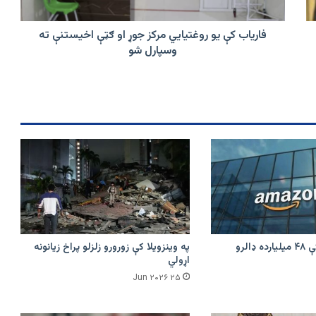
ګټې
اخیستنې
ته
فاریاب کې یو روغتیايي مرکز جوړ او ګټې اخیستنې ته
وسپارل
وسپارل شو
شو
امازون په هند کې ۴۸ میلیارده ډالرو
په وینزویلا کې زورورو زلزلو پراخ زیانونه
اړولي
۲۵ Jun ۲۰۲۶