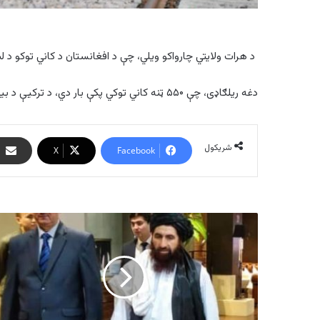
د هرات ولایتي چارواکو ویلي، چې د افغانستان د کاني توکو د ل
دغه ریلګاډی، چې ۵۵۰ ټنه کاني توکي پکې بار دي، د ترکیې د بیلیجیک تمځای ته روان شوی دی.
شریکول
X
Facebook
په
تاشکند
کې
د
طالبانو
سفیر
رسمي