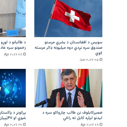
سویس د افغانستان د بشري مرستو
د طالبانو د لوړو 
صندوق سره نږدې دوه میلیونه ډالر مرسته
زخمونو سره عادت
کوي
۲۸ Apr ۲۰۲۶
۲۵ Jun ۲۰۲۶
ضمیرکابلوف نن طالب چارواکو سره د
لیدنو لپاره کابل ته راځي
شوي او ۴۷ټپیان دي
۲۷ Apr ۲۰۲۶
۲۸ Apr ۲۰۲۶