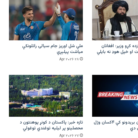
زده کړو وزیر: افغانان
ملي شل اوریز جام سیالۍ راتلونکې
 او خپل هوډ نه بایلي
میاشت پیلېږي
۲۸ Apr ۲۰۲۶
پرکونړ د پاکستان بریدونو کې ۴کسان وژل
تازه خبر: پاکستان د کونړ پوهنتون د
محصلینو پر لیلیه توغندي توغولي
۲۷ Apr ۲۰۲۶