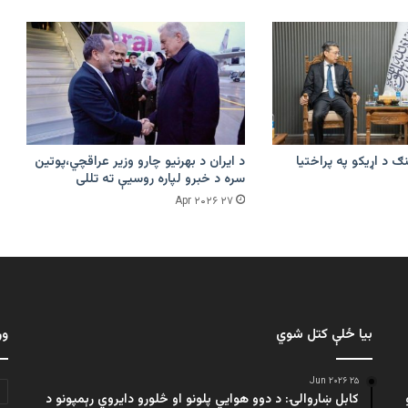
ګ د اړیکو په پراختیا
د ایران د بهرنیو چارو وزیر عراقچي،پوتین
سره د خبرو لپاره روسیې ته تللی
۲۷ Apr ۲۰۲۶
بیا ځلې کتل شوي
ور
۲۵ Jun ۲۰۲۶
کابل ښاروالۍ: د دوو هوايي پلونو او څلورو دایروي رېمپونو د