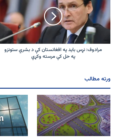
باید
په
افغانستان
کې
د
بشري
ستونزو
په
مرادوف: نړس باید په افغانستان کې د بشري ستونزو
حل
په حل کې مرسته وکړي
کې
مرسته
وکړي
ورته مطالب