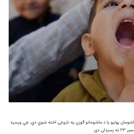
اشومان پوليو يا د ماشومانو ګوزڼ په ناروغۍ اخته شوي دي، چې ورسره