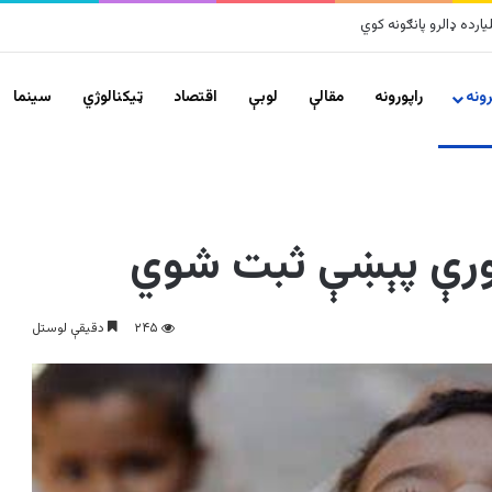
لزلو پراخ زیانونه اړولي
ونه
راپورونه
مقالې
لوبې
اقتصاد
ټیکنالوژي
سينما
نورې پېښې ثبت شوي
۲۴۵
دقیقې لوستل