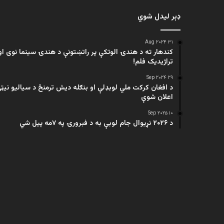
ډېر لیدل شوي
۳۱ Aug ۲۰۲۴
کندهار ته د هندۍ الوتکې پر راتښتونې د هندۍ سینما نوی او
تراژيديک فلم!
۲۹ Sep ۲۰۲۴
د افغان کرکت ملي لوبډلې او بنګله دیش ترمنځ د سیالیو نیټ
اعلان شوې
۱۰ Sep ۲۰۲۵
د ۲۰۲۶ نړیوال جام لوبې به د فبرورۍ په ۷مه پیل شي