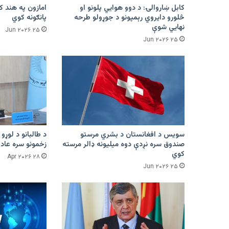
کابل ښاروالۍ: د دوو هوايي پلونو او
څلورو دایروي رېمپونو د جوړولو طرحه
پانګونه کوي
نهایي شوې
۲۵ Jun ۲۰۲۶
۲۵ Jun ۲۰۲۶
سویس د افغانستان د بشري مرستو
د طالبانو د لوړو 
صندوق سره نږدې دوه میلیونه ډالر مرسته
زخمونو سره عادت
کوي
۲۸ Apr ۲۰۲۶
۲۵ Jun ۲۰۲۶