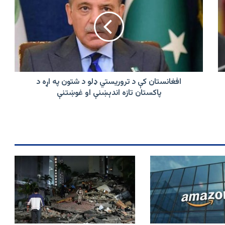
د
تروریستي
ډلو
د
شتون
په
اړه
د
افغانستان کې د تروریستي ډلو د شتون په اړه د
پاکستان
پاکستان تازه اندېښنې او غوښتنې
تازه
اندېښنې
او
غوښتنې