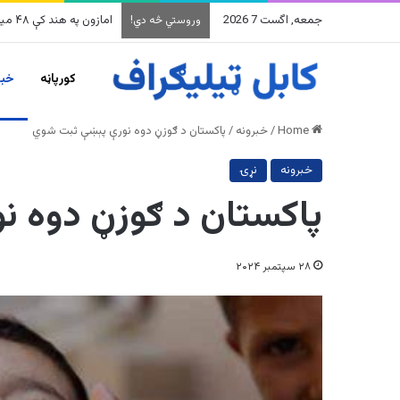
جمعه, اگست 7 2026
په وینزویلا کې زورورو ز
وروستي څه دي!
کورپاڼه
خبر
Home
/
خبرونه
/
پاکستان د ګوزڼ دوه نورې پېښې ثبت شوي
خبرونه
نړۍ
پاکستان د ګوزڼ دوه 
۲۸ سپتمبر ۲۰۲۴