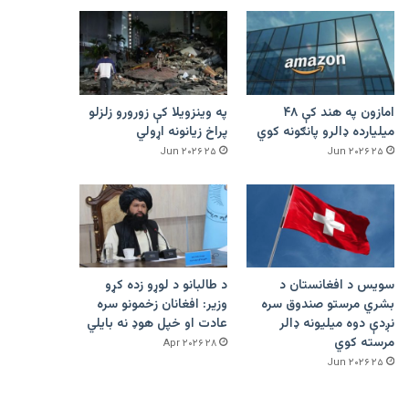
امازون په هند کې ۴۸
په وینزویلا کې زورورو زلزلو
میلیارده ډالرو پانګونه کوي
پراخ زیانونه اړولي
۲۵ Jun ۲۰۲۶
۲۵ Jun ۲۰۲۶
سویس د افغانستان د
د طالبانو د لوړو زده کړو
بشري مرستو صندوق سره
وزیر: افغانان زخمونو سره
نږدې دوه میلیونه ډالر
عادت او خپل هوډ نه بایلي
مرسته کوي
۲۸ Apr ۲۰۲۶
۲۵ Jun ۲۰۲۶