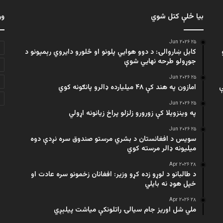
بیا ځلې کتل شوي
ور
۲۵ Jun ۲۰۲۶
کابل ښاروالۍ: د دوو هوايي پلونو او څلورو دایروي رېمپونو د
جوړولو طرحه نهایي شوې
۲۵ Jun ۲۰۲۶
ې
امازون په هند کې ۴۸ میلیارده ډالرو پانګونه کوي
۲۵ Jun ۲۰۲۶
په وینزویلا کې زورورو زلزلو پراخ زیانونه اړولي
۲۵ Jun ۲۰۲۶
سویس د افغانستان د بشري مرستو صندوق سره نږدې دوه
میلیونه ډالر مرسته کوي
۲۸ Apr ۲۰۲۶
د طالبانو د لوړو زده کړو وزیر: افغانان زخمونو سره عادت او
خپل هوډ نه بایلي
۲۸ Apr ۲۰۲۶
ملي شل اوریز جام سیالۍ راتلونکې میاشت پیلېږي