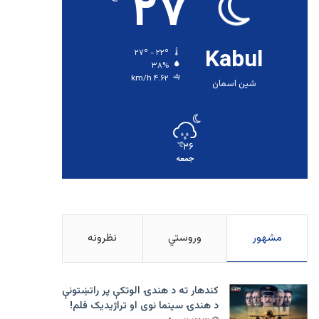
۲۷
Kabul
۲۷º - ۲۲º
۳۸%
۴.۶۲ km/h
شین اسمان
۲۶
℃
جمعه
مشهور
وروستي
نظرونه
کندهار ته د هندۍ الوتکې پر راتښتونې
د هندۍ سینما نوی او تراژيديک فلم!