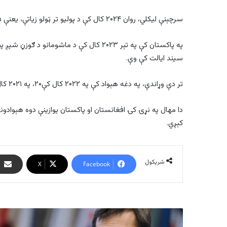
سرچېنې لیکلي، روان ۲۰۲۴ کال کې د پولیو تر ټولو زیاتې، یعنې ۱۵ پېښې په بلوچستان کې ثبت شوې دي.
په پاکستان کې په تېر ۲۰۲۳ کال کې د ماشو
سیند ايالت کې وې.
تر دې وړاندې، په دغه هېواد کې په ۲۰۲۲ کال کې۲۰، په ۲۰۲۱ کال کې یوه او په ۲۰۲۰ کال کې د پولیو ۸۴ پېښې ثبت شوې وې.
دا مهال په نړۍ کۍ افغانستان او پاکستان يوازينې دوه هېوادو
کېږي.
شریکول
X
Facebook
مرادوف:
نړس