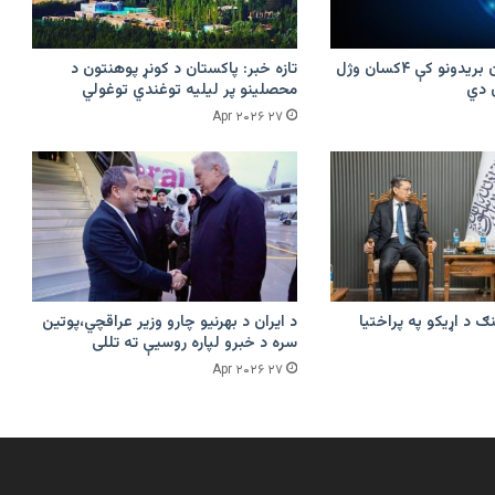
پرکونړ د پاکستان بریدونو کې ۴کسان وژل
تازه خبر: پاکستان د کونړ پوهنتون د
محصلینو پر لیلیه توغندي توغولي
۲۷ Apr ۲۰۲۶
ګ د اړیکو په پراختیا
د ایران د بهرنیو چارو وزیر عراقچي،پوتین
سره د خبرو لپاره روسیې ته تللی
۲۷ Apr ۲۰۲۶