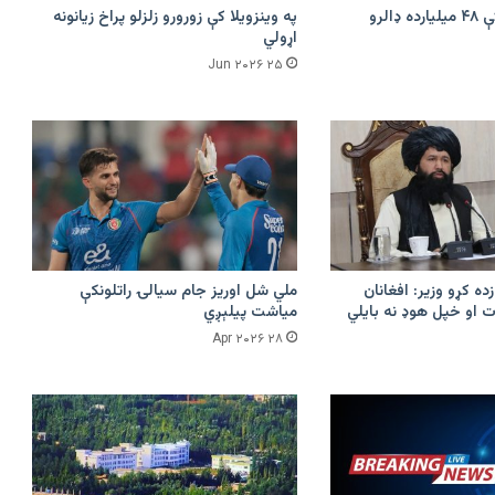
امازون په هند کې ۴۸ میلیارده ډالرو
په وینزویلا کې زورورو زلزلو پراخ زیانونه
اړولي
۲۵ Jun ۲۰۲۶
زده کړو وزیر: افغانان
ملي شل اوریز جام سیالۍ راتلونکې
 او خپل هوډ نه بایلي
میاشت پیلېږي
۲۸ Apr ۲۰۲۶