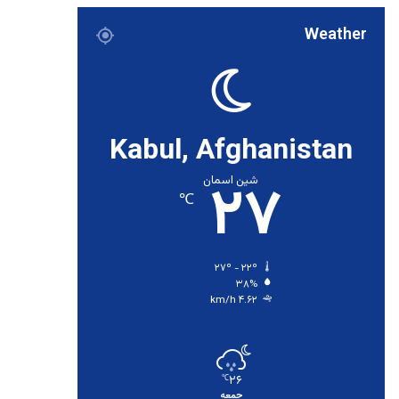
Weather
Kabul, Afghanistan
۲۷
شین اسمان
℃
۲۷º - ۲۲º
۳۸%
۴.۶۲ km/h
۲۶
℃
جمعه