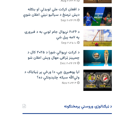
۳۱ Aug ۲۰۲۴
د افغان کرکت ملي لوبډلې او بنګله
دیش ترمنځ د سیالیو نیټې اعلان شوې
۲۹ Sep ۲۰۲۴
د ۲۰۲۶ نړیوال جام لوبې به د فبرورۍ
په ۷مه پیل شي
۱۰ Sep ۲۰۲۵
د کرکټ نړیوالې شورا د ۲۰۲۵ کال د
چمپینز ټرافۍ مهال وېش اعلان شو
۲۴ Dec ۲۰۲۴
ایا پوهیږئ چې، دا ورځې پر ټيکټاک د
ولي‌الله سیکه چلېدونکې ده؟
۳ Nov ۲۰۲۴
د ټیګنالوژۍ وروستي پرمختګونه