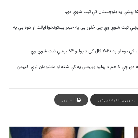
مانو د ګوزڼ شپږ پېښې ثبت شوې وې چې څلور یې په خیبر پښتونخوا ايالت او دوه يې په
نه دي چې لا هم د پولیو ویروس په کې شته او ماشومان ترې اغیزمن
په بریښنالیک شریکول
چاپول
افغانستان
کې