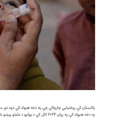
پاکستان کې روغتیایي چارواکي چې په دغه هېواد کې دوه نور م
په دغه هیواد کې په روان ۲۰۲۴ کال کې د پوليو د مثبتو پېښو شمېر ۲۳ ته رسېدلی دی.