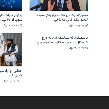
ضمیرکابلوف نن طالب چارواکو سره د
لیدنو لپاره کابل ته راځي
شوي او ۴۷ټپیان دي
۲۷ Apr ۲۰۲۶
۲۸ Apr ۲۰۲۶
د سمنګان له شباشک کان نه ورځ
کې۲۰۰ټنه د ډبرو سکاره استخراجېږي
۲۷ Apr ۲۰۲۶
حقاني او ژاوشین
خبرې کړي
۲۷ Apr ۲۰۲۶