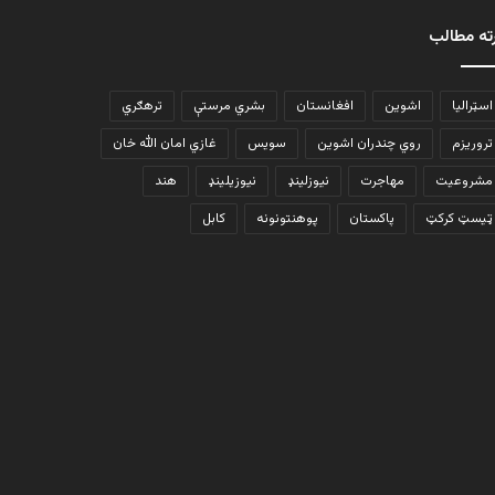
ته مطالب
اسټرالیا
اشوین
افغانستان
بشري مرستې
ترهګري
تروریزم
روي چندران اشوین
سویس
غازي امان الله خان
مشروعیت
مهاجرت
نیوزلینډ
نیوزیلینډ
هند
ټیسټ کرکټ
پاکستان
پوهنتونونه
کابل