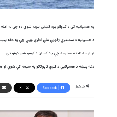
په هسپانیه کې د کډوالو یوه کښتۍ ډوبه شوې ده چې له امله یې نهه کسان وژل ش
د هسپانیه د سمندري ژغورنې ملي ادارې ویلي چې په دغه پېښه کې ۲۷ کسان ژغور
تر اوسه نه ده معلومه چې یاد کسان د کومو هېوادونو دي.
دغه پېښه د هسپانیې د کنري ټاپوګانو په سیمه کې شوې او 
شریکول
X
Facebook
طالبانو