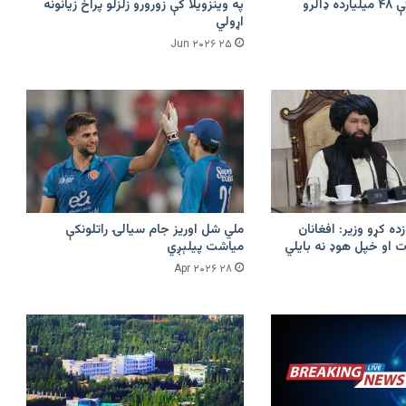
امازون په هند کې ۴۸ میلیارده ډالرو
په وینزویلا کې زورورو زلزلو پراخ زیانونه
اړولي
۲۵ Jun ۲۰۲۶
زده کړو وزیر: افغانان
ملي شل اوریز جام سیالۍ راتلونکې
 او خپل هوډ نه بایلي
میاشت پیلېږي
۲۸ Apr ۲۰۲۶