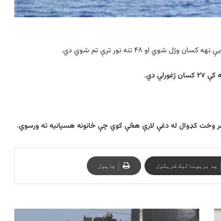
وي او ۴۸ تنه نور ترې تم شوي دي.
لي دي.
هر وخت کډوال له دغې لارې هڅې کوي چې ځانونه هسپانیه ته ورسوي.
په بریښنالیک شریکول
چاپول
د