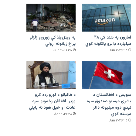
امازون په هند کې ۴۸
په وینزویلا کې زورورو زلزلو
میلیارده ډالرو پانګونه کوي
پراخ زیانونه اړولي
۲۵ Jun ۲۰۲۶
۲۵ Jun ۲۰۲۶
سویس د افغانستان د
د طالبانو د لوړو زده کړو
بشري مرستو صندوق سره
وزیر: افغانان زخمونو سره
نږدې دوه میلیونه ډالر
عادت او خپل هوډ نه بایلي
مرسته کوي
۲۸ Apr ۲۰۲۶
۲۵ Jun ۲۰۲۶