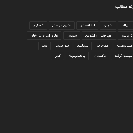
ته مطالب
اسټرالیا
اشوین
افغانستان
بشري مرستې
ترهګري
تروریزم
روي چندران اشوین
سویس
غازي امان الله خان
مشروعیت
مهاجرت
نیوزلینډ
نیوزیلینډ
هند
ټیسټ کرکټ
پاکستان
پوهنتونونه
کابل