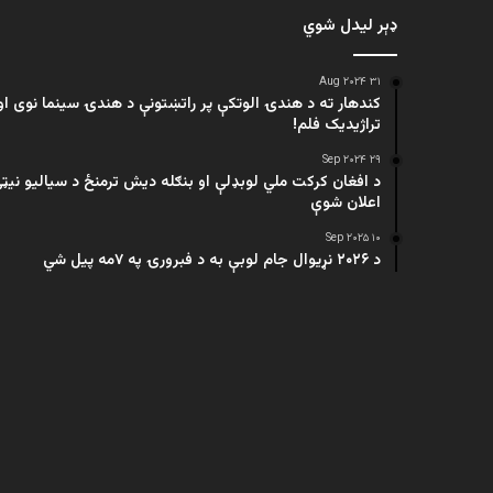
ډېر لیدل شوي
۳۱ Aug ۲۰۲۴
کندهار ته د هندۍ الوتکې پر راتښتونې د هندۍ سینما نوی او
تراژيديک فلم!
۲۹ Sep ۲۰۲۴
د افغان کرکت ملي لوبډلې او بنګله دیش ترمنځ د سیالیو نیټ
اعلان شوې
۱۰ Sep ۲۰۲۵
د ۲۰۲۶ نړیوال جام لوبې به د فبرورۍ په ۷مه پیل شي