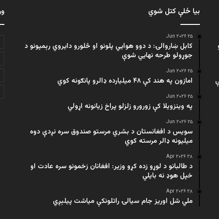
بیا ځلې کتل شوي
ور
۲۵ Jun ۲۰۲۶
کابل ښاروالۍ: د دوو هوايي پلونو او څلورو دایروي رېمپونو د
جوړولو طرحه نهایي شوې
۲۵ Jun ۲۰۲۶
ې
امازون په هند کې ۴۸ میلیارده ډالرو پانګونه کوي
۲۵ Jun ۲۰۲۶
په وینزویلا کې زورورو زلزلو پراخ زیانونه اړولي
۲۵ Jun ۲۰۲۶
سویس د افغانستان د بشري مرستو صندوق سره نږدې دوه
میلیونه ډالر مرسته کوي
۲۸ Apr ۲۰۲۶
د طالبانو د لوړو زده کړو وزیر: افغانان زخمونو سره عادت او
خپل هوډ نه بایلي
۲۸ Apr ۲۰۲۶
ملي شل اوریز جام سیالۍ راتلونکې میاشت پیلېږي