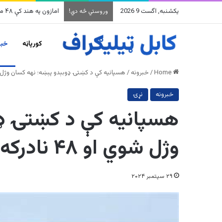
یکشنبه, اگست 9 2026
امازون په هند کې ۴۸ میلیارده ډالرو پانګونه کوي
وروستي څه دي!
کورپاڼه
خبر
Home
/
خبرونه
/
هسپانیه کې د کښتۍ ډوبېدو پېښه؛ نهه کسان وژل شوي او ۴۸ 
خبرونه
نړۍ
هسپانیه کې د کښتۍ ډو
وژل شوي او ۴۸ نادرکه دي
۲۹ سپتمبر ۲۰۲۴