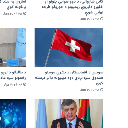
کابل ښاروالۍ: د دوو هوايي پلونو او
څلورو دایروي رېمپونو د جوړولو طرحه
پانګونه کوي
نهایي شوې
۲۵ Jun ۲۰۲۶
۲۵ Jun ۲۰۲۶
سویس د افغانستان د بشري مرستو
د طالبانو د لوړو 
صندوق سره نږدې دوه میلیونه ډالر مرسته
زخمونو سره عادت
کوي
۲۸ Apr ۲۰۲۶
۲۵ Jun ۲۰۲۶