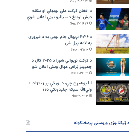
۳۱ Aug ۲۰۲۴
د افغان کرکت ملي لوبډلې او بنګله
دیش ترمنځ د سیالیو نیټې اعلان شوې
۲۹ Sep ۲۰۲۴
د ۲۰۲۶ نړیوال جام لوبې به د فبرورۍ
په ۷مه پیل شي
۱۰ Sep ۲۰۲۵
د کرکټ نړیوالې شورا د ۲۰۲۵ کال د
چمپینز ټرافۍ مهال وېش اعلان شو
۲۴ Dec ۲۰۲۴
ایا پوهیږئ چې، دا ورځې پر ټيکټاک د
ولي‌الله سیکه چلېدونکې ده؟
۳ Nov ۲۰۲۴
د ټیګنالوژۍ وروستي پرمختګونه