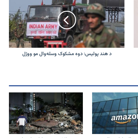
هند
پولیس:
دوه
مشکوک
وسله‌وال
مو
ووژل
د هند پولیس: دوه مشکوک وسله‌وال مو ووژل