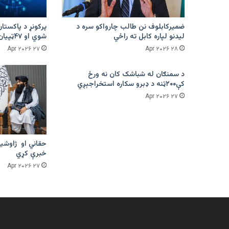
ضمیرکابلوف نن طالب چارواکو سره د
لیدنو لپاره کابل ته راځي
شوي او ۴۷ټپیان دي
۲۷ Apr ۲۰۲۶
۲۸ Apr ۲۰۲۶
د سمنګان له شباشک کان نه ورځ
کې۲۰۰ټنه د ډبرو سکاره استخراجېږي
۲۷ Apr ۲۰۲۶
حقاني او ژاوشین
خبرې کړي
۲۷ Apr ۲۰۲۶