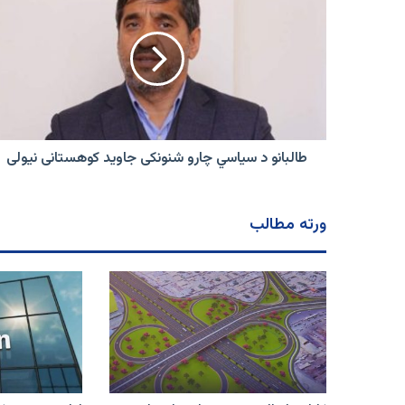
د
سیاسي
چارو
شنونکی
جاوید
کوهستانی
نیولی
طالبانو د سیاسي چارو شنونکی جاوید کوهستانی نیولی
ورته مطالب