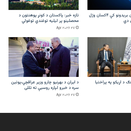
پرکونړ د پاکستان بریدونو کې ۴کسان وژل
تازه خبر: پاکستان د کونړ پوهنتون د
محصلینو پر لیلیه توغندي توغولي
۲۷ Apr ۲۰۲۶
ګ د اړیکو په پراختیا
د ایران د بهرنیو چارو وزیر عراقچي،پوتین
سره د خبرو لپاره روسیې ته تللی
۲۷ Apr ۲۰۲۶