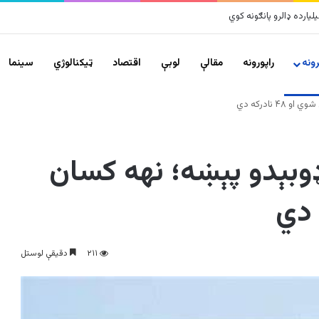
ونه
راپورونه
مقالې
لوبې
اقتصاد
ټیکنالوژي
سينما
نادرکه دي
بېدو پېښه؛ نهه کسان
۲۱۱
دقیقې لوستل