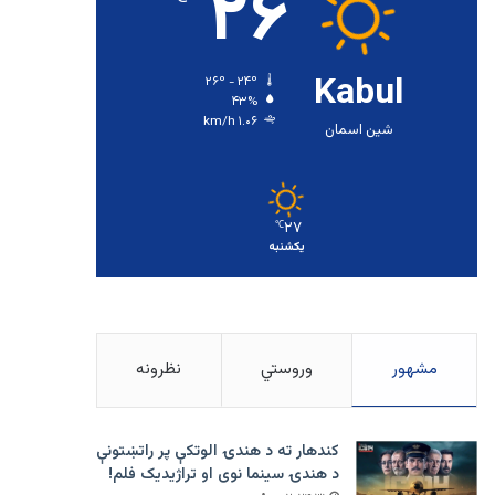
۲۶
Kabul
۲۶º - ۲۴º
۴۳%
۱.۰۶ km/h
شین اسمان
۲۷
℃
یکشنبه
مشهور
وروستي
نظرونه
کندهار ته د هندۍ الوتکې پر راتښتونې
د هندۍ سینما نوی او تراژيديک فلم!