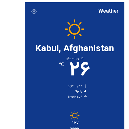
Weather
Kabul, Afghanistan
۲۶
شین اسمان
℃
۲۶º - ۲۴º
۴۳%
۱.۰۶ km/h
۲۷
℃
یکشنبه