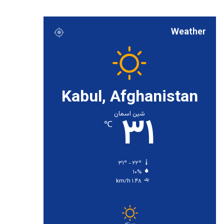
Weather
Kabul, Afghanistan
۳۱
شین اسمان
℃
۳۱º - ۲۲º
۱۰%
۱.۴۸ km/h