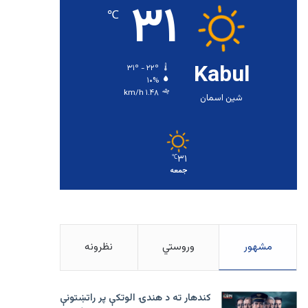
۳۱
℃
Kabul
۳۱º - ۲۲º
۱۰%
۱.۴۸ km/h
شین اسمان
۳۱
℃
جمعه
مشهور
وروستي
نظرونه
کندهار ته د هندۍ الوتکې پر راتښتونې