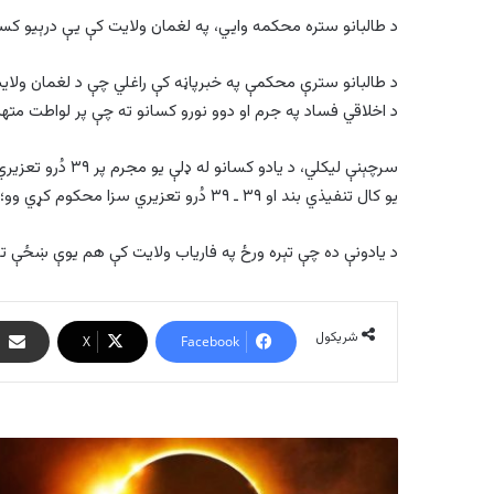
د طالبانو ستره محکمه وایي، په لغمان ولایت کې یې درېیو کس
د طالبانو سترې محکمې په خبرپاڼه کې راغلي چې د لغمان ولاي
د اخلاقي فساد په جرم او دوو نورو کسانو ته چې پر لواطت مت
سرچېنې لیکلي، د یا
یو کال تنفيذي بند او ۳۹ ـ ۳۹ دُرو تعزیري سزا محکوم کړي وو؛ چې ياد حکم د سترې محکمې د مقام له تائيد وروسته تطبيق شو.
د یادونې ده چې تېره ورځ په فاریاب ولایت کې هم یوې ښځې ت
شریکول
X
Facebook
سږ
کال