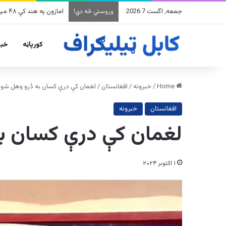
جمعه, اگست 7 2026
امازون په هند کې ۴۸ میلیارده ډالرو پانګونه کوي
وروستي څه دي!
کورپاڼه
خبر
Home
/
خبرونه
/
افغانستان
/
لغمان کې درې کسان به دُرو وهل شو
افغانستان
خبرونه
لغمان کې درې کسان ب
۱ اکتوبر ۲۰۲۴