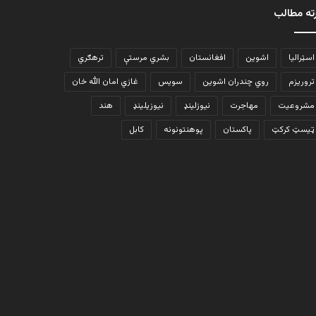
ته مطالب
اسټرالیا
اشوین
افغانستان
بشري مرستې
ترهګري
تروریزم
روي چندران اشوین
سویس
غازي امان الله خان
مشروعیت
مهاجرت
نیوزلینډ
نیوزیلینډ
هند
ټیسټ کرکټ
پاکستان
پوهنتونونه
کابل