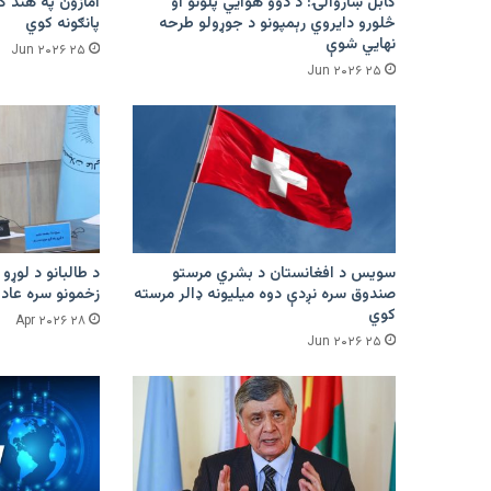
کابل ښاروالۍ: د دوو هوايي پلونو او
څلورو دایروي رېمپونو د جوړولو طرحه
پانګونه کوي
نهایي شوې
۲۵ Jun ۲۰۲۶
۲۵ Jun ۲۰۲۶
سویس د افغانستان د بشري مرستو
د طالبانو د لوړو 
صندوق سره نږدې دوه میلیونه ډالر مرسته
زخمونو سره عادت
کوي
۲۸ Apr ۲۰۲۶
۲۵ Jun ۲۰۲۶