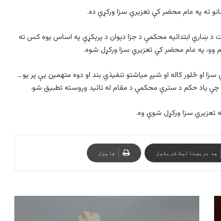
انو ته په عام محضر کې تعزیري سزا ورکړې ده.
ت د ښاري ابتدائيه محکمې د جزا دېوان د پرېکړې په اساس يوه کس ته
هم وو، په عام محضر کې تعزیري سزا ورکړل شوه.
دو کسانو له ډلې يو مجرم پر ۳۹ دُرو تعزیري سزا او څلور کاله او شپږ مياشتو تنفيذي بند او دوه متهمين يې پر يو ـ
ه تعزیري سزا ورکړل شوې وه.
په بریښنالیک شریکول
چاپول
اسرائيلو
د