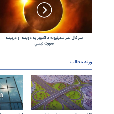
لمر
تندرنیونه
د
اکتوبر
په
دویمه
او
درېیمه
سږ کال لمر تندرنیونه د اکتوبر په دویمه او درېیمه
صورت
صورت نیسي
نیسي
ورته مطالب