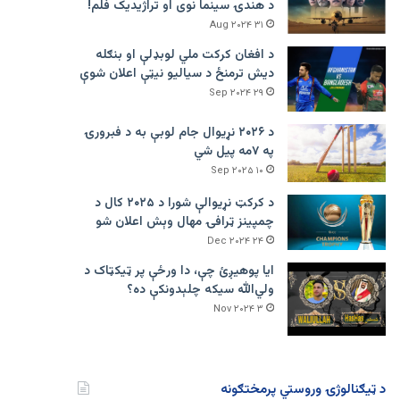
د هندۍ سینما نوی او تراژيديک فلم!
۳۱ Aug ۲۰۲۴
د افغان کرکت ملي لوبډلې او بنګله
دیش ترمنځ د سیالیو نیټې اعلان شوې
۲۹ Sep ۲۰۲۴
د ۲۰۲۶ نړیوال جام لوبې به د فبرورۍ
په ۷مه پیل شي
۱۰ Sep ۲۰۲۵
د کرکټ نړیوالې شورا د ۲۰۲۵ کال د
چمپینز ټرافۍ مهال وېش اعلان شو
۲۴ Dec ۲۰۲۴
ایا پوهیږئ چې، دا ورځې پر ټيکټاک د
ولي‌الله سیکه چلېدونکې ده؟
۳ Nov ۲۰۲۴
د ټیګنالوژۍ وروستي پرمختګونه