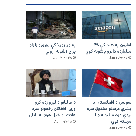
امازون په هند کې ۴۸
په وینزویلا کې زورورو زلزلو
میلیارده ډالرو پانګونه کوي
پراخ زیانونه اړولي
۲۵ Jun ۲۰۲۶
۲۵ Jun ۲۰۲۶
سویس د افغانستان د
د طالبانو د لوړو زده کړو
بشري مرستو صندوق سره
وزیر: افغانان زخمونو سره
نږدې دوه میلیونه ډالر
عادت او خپل هوډ نه بایلي
مرسته کوي
۲۸ Apr ۲۰۲۶
۲۵ Jun ۲۰۲۶