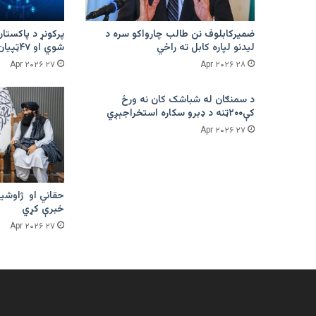
ضمیرکابلوف نن طالب چارواکو سره د
لیدنو لپاره کابل ته راځي
شوي او ۴۷ټپیان دي
۲۷ Apr ۲۰۲۶
۲۸ Apr ۲۰۲۶
د سمنګان له شباشک کان نه ورځ
کې۲۰۰ټنه د ډبرو سکاره استخراجېږي
۲۷ Apr ۲۰۲۶
حقاني او ژاوشین
خبرې کړي
۲۷ Apr ۲۰۲۶