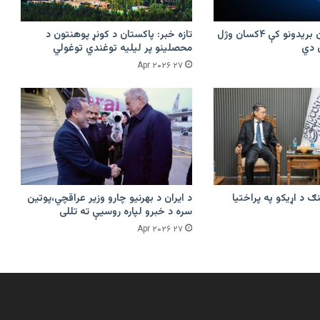
پرکونړ د پاکستان بریدونو کې ۴کسان وژل
تازه خبر: پاکستان د کونړ پوهنتون د
محصلینو پر لیلیه توغندي توغولي
۲۷ Apr ۲۰۲۶
ګ د اړیکو په پراختیا
د ایران د بهرنیو چارو وزیر عراقچي،پوتین
سره د خبرو لپاره روسیې ته تللی
۲۷ Apr ۲۰۲۶