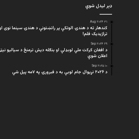
ډېر لیدل شوي
۳۱ Aug ۲۰۲۴
کندهار ته د هندۍ الوتکې پر راتښتونې د هندۍ سینما نوی او
تراژيديک فلم!
۲۹ Sep ۲۰۲۴
د افغان کرکت ملي لوبډلې او بنګله دیش ترمنځ د سیالیو نیټ
اعلان شوې
۱۰ Sep ۲۰۲۵
د ۲۰۲۶ نړیوال جام لوبې به د فبرورۍ په ۷مه پیل شي