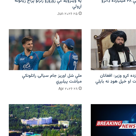
امازون په هند کې ۴۸ میلیارده ډالرو
په وینزویلا کې زورورو زلزلو پراخ زیانونه
اړولي
۲۵ Jun ۲۰۲۶
زده کړو وزیر: افغانان
ملي شل اوریز جام سیالۍ راتلونکې
 او خپل هوډ نه بایلي
میاشت پیلېږي
۲۸ Apr ۲۰۲۶