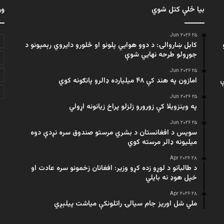
بیا ځلې کتل شوي
ور
۲۵ Jun ۲۰۲۶
کابل ښاروالۍ: د دوو هوايي پلونو او څلورو دایروي رېمپونو د
جوړولو طرحه نهایي شوې
۲۵ Jun ۲۰۲۶
ې
امازون په هند کې ۴۸ میلیارده ډالرو پانګونه کوي
۲۵ Jun ۲۰۲۶
په وینزویلا کې زورورو زلزلو پراخ زیانونه اړولي
۲۵ Jun ۲۰۲۶
سویس د افغانستان د بشري مرستو صندوق سره نږدې دوه
میلیونه ډالر مرسته کوي
۲۸ Apr ۲۰۲۶
د طالبانو د لوړو زده کړو وزیر: افغانان زخمونو سره عادت او
خپل هوډ نه بایلي
۲۸ Apr ۲۰۲۶
ملي شل اوریز جام سیالۍ راتلونکې میاشت پیلېږي