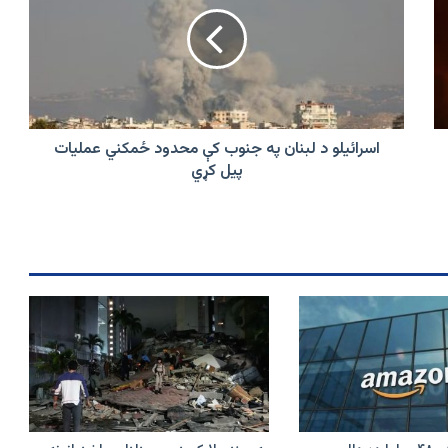
لبنان
په
جنوب
کې
محدود
ځمکني
عمليات
پيل
اسرائيلو د لبنان په جنوب کې محدود ځمکني عمليات
کړي
پيل کړي