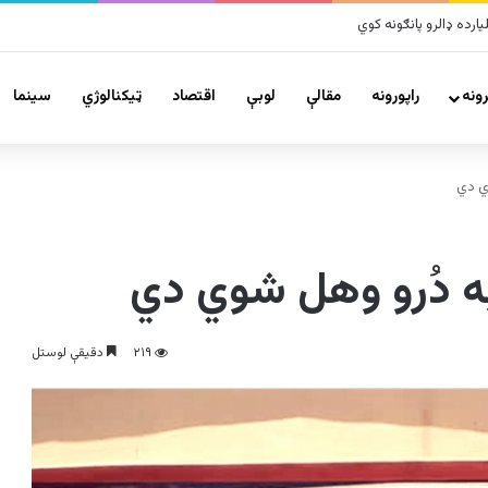
ونه
راپورونه
مقالې
لوبې
اقتصاد
ټیکنالوژي
سينما
ي دي
ه دُرو وهل شوي دي
۲۱۹
دقیقې لوستل