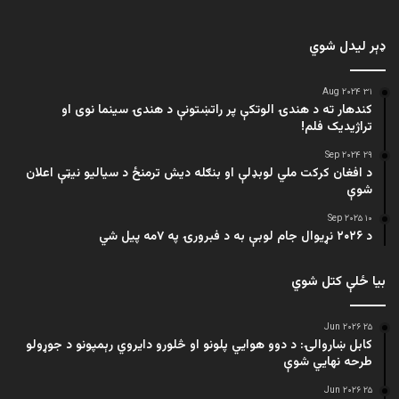
ډېر لیدل شوي
۳۱ Aug ۲۰۲۴
کندهار ته د هندۍ الوتکې پر راتښتونې د هندۍ سینما نوی او
تراژيديک فلم!
۲۹ Sep ۲۰۲۴
د افغان کرکت ملي لوبډلې او بنګله دیش ترمنځ د سیالیو نیټې اعلان
شوې
۱۰ Sep ۲۰۲۵
د ۲۰۲۶ نړیوال جام لوبې به د فبرورۍ په ۷مه پیل شي
بیا ځلې کتل شوي
۲۵ Jun ۲۰۲۶
کابل ښاروالۍ: د دوو هوايي پلونو او څلورو دایروي رېمپونو د جوړولو
طرحه نهایي شوې
۲۵ Jun ۲۰۲۶