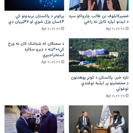
ضمیرکابلوف نن طالب چارواکو سره
پرکونړ د پاکستان بریدونو کې
د لیدنو لپاره کابل ته راځي
۴کسان وژل شوي او ۴۷ټپیان دي
۲۷ Apr ۲۰۲۶
۲۸ Apr ۲۰۲۶
د سمنګان له شباشک کان نه ورځ
کې۲۰۰ټنه د ډبرو سکاره
استخراجېږي
۲۷ Apr ۲۰۲۶
تازه خبر: پاکستان د کونړ پوهنتون
د محصلینو پر لیلیه توغندي
توغولي
۲۷ Apr ۲۰۲۶