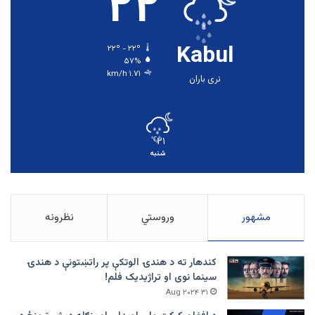
۲۲
Kabul
۲۲º - ۲۲º
۵۷%
۱.۷۱ km/h
نری باران
۲۱
℃
شنبه
مشهور
وروستي
نظرونه
کندهار ته د هندۍ الوتکې پر راتښتونې د هندۍ
سینما نوی او تراژيديک فلم!
۳۱ Aug ۲۰۲۴