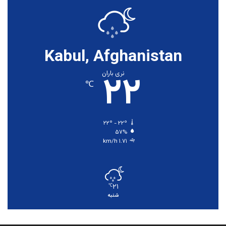
Kabul, Afghanistan
۲۲
نری باران
℃
۲۲º - ۲۲º
۵۷%
۱.۷۱ km/h
۲۱
℃
شنبه