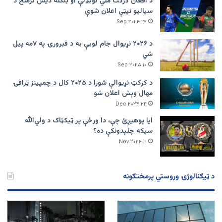
د افغان کرکت ملي لوبډلې او بنګله دیش ترمنځ د
سیالیو نیټې اعلان شوې
۲۹ Sep ۲۰۲۴
د ۲۰۲۶ نړیوال جام لوبې به د فبرورۍ په ۷مه پیل
شي
۱۰ Sep ۲۰۲۵
د کرکټ نړیوالې شورا د ۲۰۲۵ کال د چمپینز ټرافۍ
مهال وېش اعلان شو
۲۴ Dec ۲۰۲۴
ایا پوهیږئ چې، دا ورځې پر ټيکټاک د ولي‌الله
سیکه چلېدونکې ده؟
۳ Nov ۲۰۲۴
د ټیګنالوژۍ وروستي پرمختګونه