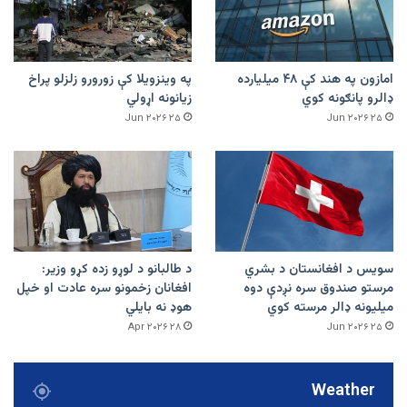
امازون په هند کې ۴۸ میلیارده
په وینزویلا کې زورورو زلزلو پراخ
ډالرو پانګونه کوي
زیانونه اړولي
۲۵ Jun ۲۰۲۶
۲۵ Jun ۲۰۲۶
سویس د افغانستان د بشري
د طالبانو د لوړو زده کړو وزیر:
مرستو صندوق سره نږدې دوه
افغانان زخمونو سره عادت او خپل
میلیونه ډالر مرسته کوي
هوډ نه بایلي
۲۸ Apr ۲۰۲۶
۲۵ Jun ۲۰۲۶
Weather