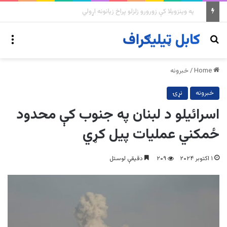
په وینزویلا کې زورورو زلزلو پراخ زیانونه اړولي
nu
Search for
Home
/
خبرونه
خبرونه
نړۍ
اسرائيلو د لبنان په جنوب کې محدود
ځمکني عمليات پيل کړي
۱ اکتوبر ۲۰۲۴
۲۰۹
دقیقې لوستل