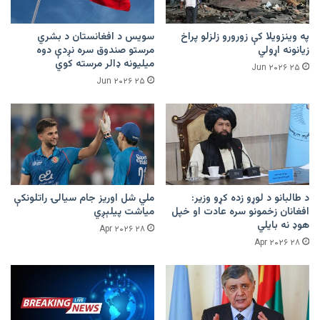
په وینزویلا کې زورورو زلزلو پراخ
سویس د افغانستان د بشري
زیانونه اړولي
مرستو صندوق سره نږدې دوه
میلیونه ډالر مرسته کوي
۲۵ Jun ۲۰۲۶
۲۵ Jun ۲۰۲۶
د طالبانو د لوړو زده کړو وزیر:
ملي شل اوریز جام سیالۍ راتلونکې
افغانان زخمونو سره عادت او خپل
میاشت پیلېږي
هوډ نه بایلي
۲۸ Apr ۲۰۲۶
۲۸ Apr ۲۰۲۶