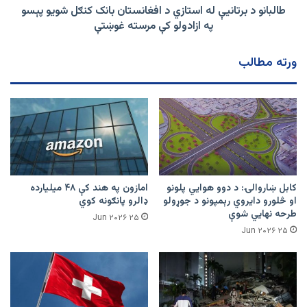
شویو
طالبانو د برتانیې له استازي د افغانستان بانک کنګل شویو پېسو
پېسو
په ازادولو کې مرسته غوښتې
په
ازادولو
ورته مطالب
کې
مرسته
غوښتې
کابل ښاروالۍ: د دوو هوايي پلونو
امازون په هند کې ۴۸ میلیارده
او څلورو دایروي رېمپونو د جوړولو
ډالرو پانګونه کوي
طرحه نهایي شوې
۲۵ Jun ۲۰۲۶
۲۵ Jun ۲۰۲۶