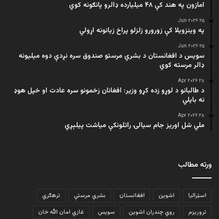
امازون په هند کې ۴۸ میلیارده ډالرو پانګونه کوي
۲۵ Jun ۲۰۲۶
په وینزویلا کې زورورو زلزلو پراخ زیانونه اړولي
۲۵ Jun ۲۰۲۶
سویس د افغانستان د بشري مرستو صندوق سره نږدې دوه میلیونه
ډالر مرسته کوي
۲۸ Apr ۲۰۲۶
د طالبانو د لوړو زده کړو وزیر: افغانان زخمونو سره عادت او خپل هوډ
نه بایلي
۲۸ Apr ۲۰۲۶
ملي شل اوریز جام سیالۍ راتلونکې میاشت پیلېږي
ورته مطالب
اسټرالیا
اشوین
افغانستان
بشري مرستې
ترهګري
تروریزم
روي چندران اشوین
سویس
غازي امان الله خان