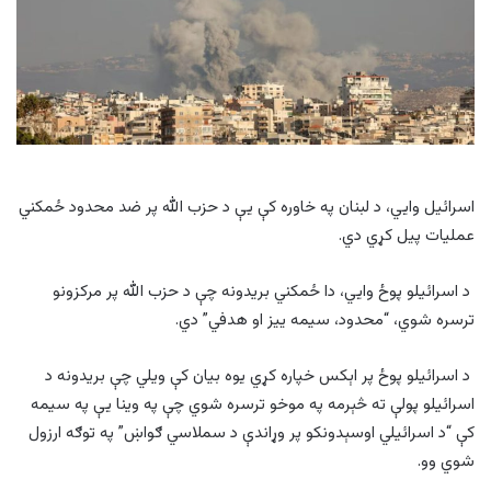
اسرائیل وايي، د لبنان په خاوره کې يې د حزب الله پر ضد محدود ځمکني
عمليات پيل کړي دي.
د اسرائیلو پوځ وايي، دا ځمکني بریدونه چې د حزب الله پر مرکزونو
ترسره شوي، “محدود، سیمه ییز او هدفي” دي.
د اسرائيلو پوځ پر اېکس خپاره کړي يوه بيان کې ويلي چې بريدونه د
اسرائيلو پولې ته څېرمه په موخو ترسره شوي چې په وينا يې په سيمه
کې “د اسرائیلي اوسېدونکو پر وړاندې د سملاسي ګواښ” په توګه ارزول
شوي وو.