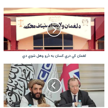
لغمان
کې
درې
کسان
به
دُرو
وهل
شوي
دي
لغمان کې درې کسان به دُرو وهل شوي دي
طالبانو
د
برتانیې
له
استازي
د
افغانستان
بانک
کنګل