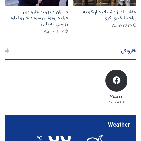
حقاني او ژاوشینګ د اړیکو په
د ایران د بهرنیو چارو وزیر
پراختیا خبرې کړي
عراقچي،پوتین سره د خبرو لپاره
روسیې ته تللی
۲۷ Apr ۲۰۲۶
۲۷ Apr ۲۰۲۶
څارونکي
۲۰،۰۰۰
Followers
Weather
℃