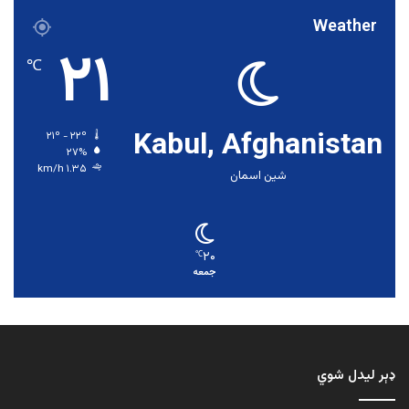
Weather
۲۱
℃
Kabul, Afghanistan
۲۱º - ۲۲º
۲۷%
۱.۳۵ km/h
شین اسمان
۲۰
℃
جمعه
ډېر لیدل شوي