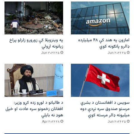
امازون په هند کې ۴۸ میلیارده
په وینزویلا کې زورورو زلزلو پراخ
ډالرو پانګونه کوي
زیانونه اړولي
۲۵ Jun ۲۰۲۶
۲۵ Jun ۲۰۲۶
سویس د افغانستان د بشري
د طالبانو د لوړو زده کړو وزیر:
مرستو صندوق سره نږدې دوه
افغانان زخمونو سره عادت او خپل
میلیونه ډالر مرسته کوي
هوډ نه بایلي
۲۸ Apr ۲۰۲۶
۲۵ Jun ۲۰۲۶