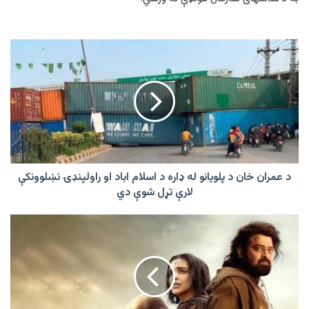
د
عمران
خان
د
پلويانو
له
ډاره
د
اسلام
اباد
د عمران خان د پلويانو له ډاره د اسلام اباد او راولپنډۍ نښلوونکې
او
لارې تړل شوې دي
راولپنډۍ
نښلوونکې
د
لارې
هندي
تړل
سینما
شوې
هغه
دي
لس
فلمونه
چې