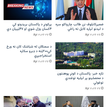
ضمیرکابلوف نن طالب چارواکو سره
پرکونړ د پاکستان بریدونو کې
د لیدنو لپاره کابل ته راځي
۴کسان وژل شوي او ۴۷ټپیان دي
۲۷ Apr ۲۰۲۶
۲۸ Apr ۲۰۲۶
د سمنګان له شباشک کان نه ورځ
کې۲۰۰ټنه د ډبرو سکاره
استخراجېږي
۲۷ Apr ۲۰۲۶
تازه خبر: پاکستان د کونړ پوهنتون
د محصلینو پر لیلیه توغندي
توغولي
۲۷ Apr ۲۰۲۶