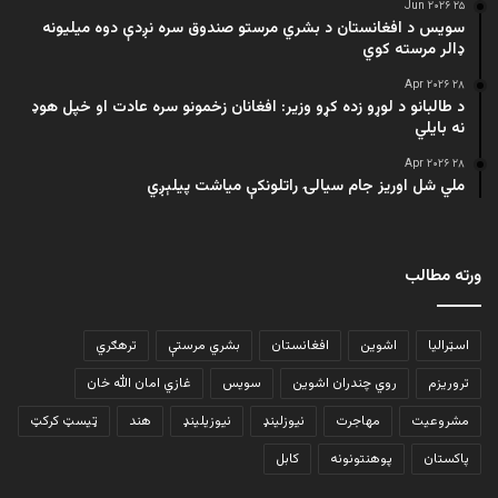
۲۵ Jun ۲۰۲۶
سویس د افغانستان د بشري مرستو صندوق سره نږدې دوه میلیونه
ډالر مرسته کوي
۲۸ Apr ۲۰۲۶
د طالبانو د لوړو زده کړو وزیر: افغانان زخمونو سره عادت او خپل هوډ
نه بایلي
۲۸ Apr ۲۰۲۶
ملي شل اوریز جام سیالۍ راتلونکې میاشت پیلېږي
ورته مطالب
اسټرالیا
اشوین
افغانستان
بشري مرستې
ترهګري
تروریزم
روي چندران اشوین
سویس
غازي امان الله خان
مشروعیت
مهاجرت
نیوزلینډ
نیوزیلینډ
هند
ټیسټ کرکټ
پاکستان
پوهنتونونه
کابل