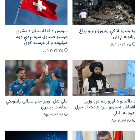
په وینزویلا کې زورورو زلزلو پراخ
سویس د افغانستان د بشري
زیانونه اړولي
مرستو صندوق سره نږدې دوه
میلیونه ډالر مرسته کوي
۲۵ Jun ۲۰۲۶
۲۵ Jun ۲۰۲۶
د طالبانو د لوړو زده کړو وزیر:
ملي شل اوریز جام سیالۍ راتلونکې
افغانان زخمونو سره عادت او خپل
میاشت پیلېږي
هوډ نه بایلي
۲۸ Apr ۲۰۲۶
۲۸ Apr ۲۰۲۶