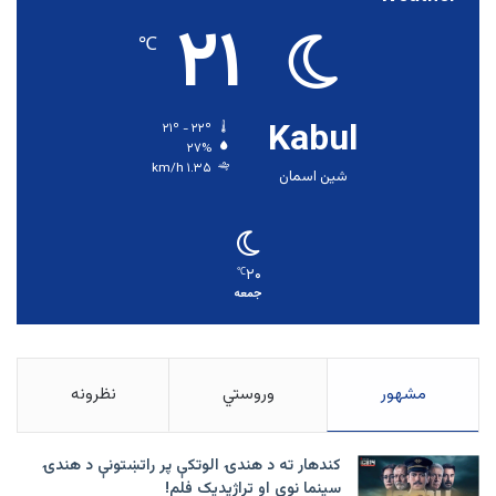
۲۱
℃
Kabul
۲۱º - ۲۲º
۲۷%
۱.۳۵ km/h
شین اسمان
۲۰
℃
جمعه
مشهور
وروستي
نظرونه
کندهار ته د هندۍ الوتکې پر راتښتونې د هندۍ
سینما نوی او تراژيديک فلم!