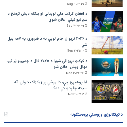
۳۱ Aug ۲۰۲۴
د افغان کرکت ملي لوبډلې او بنګله دیش ترمنځ د
سیالیو نیټې اعلان شوې
۲۹ Sep ۲۰۲۴
د ۲۰۲۶ نړیوال جام لوبې به د فبرورۍ په ۷مه پیل
شي
۱۰ Sep ۲۰۲۵
د کرکټ نړیوالې شورا د ۲۰۲۵ کال د چمپینز ټرافۍ
مهال وېش اعلان شو
۲۴ Dec ۲۰۲۴
ایا پوهیږئ چې، دا ورځې پر ټيکټاک د ولي‌الله
سیکه چلېدونکې ده؟
۳ Nov ۲۰۲۴
د ټیګنالوژۍ وروستي پرمختګونه