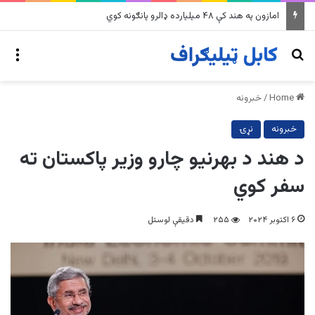
په وینزویلا کې زورورو زلزلو پراخ زیانونه اړولي
nu
Search for
Home
/
خبرونه
خبرونه
نړۍ
د هند د بهرنيو چارو وزیر پاکستان ته
سفر کوي
۶ اکتوبر ۲۰۲۴
۲۵۵
دقیقې لوستل