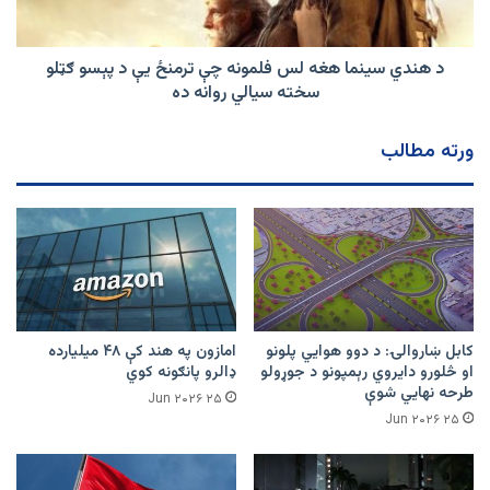
ترمنځ
یې
د
د هندي سینما هغه لس فلمونه چې ترمنځ یې د پېسو ګټلو
پېسو
سخته سیالي روانه ده
ګټلو
سخته
ورته مطالب
سیالي
روانه
ده
کابل ښاروالۍ: د دوو هوايي پلونو
امازون په هند کې ۴۸ میلیارده
او څلورو دایروي رېمپونو د جوړولو
ډالرو پانګونه کوي
طرحه نهایي شوې
۲۵ Jun ۲۰۲۶
۲۵ Jun ۲۰۲۶