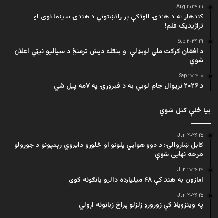
۳۱ Aug ۲۰۲۴
کندهار ته د هندۍ الوتکې پر راتښتونې د هندۍ سینما نوی او
تراژيديک فلم!
۲۹ Sep ۲۰۲۴
د افغان کرکت ملي لوبډلې او بنګله دیش ترمنځ د سیالیو نیټې اعلان
شوې
۱۰ Sep ۲۰۲۵
د ۲۰۲۶ نړیوال جام لوبې به د فبرورۍ په ۷مه پیل شي
بیا ځلې کتل شوي
۲۵ Jun ۲۰۲۶
کابل ښاروالۍ: د دوو هوايي پلونو او څلورو دایروي رېمپونو د جوړولو
طرحه نهایي شوې
۲۵ Jun ۲۰۲۶
امازون په هند کې ۴۸ میلیارده ډالرو پانګونه کوي
۲۵ Jun ۲۰۲۶
په وینزویلا کې زورورو زلزلو پراخ زیانونه اړولي