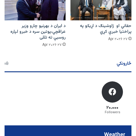
حقاني او ژاوشینګ د اړیکو په
د ایران د بهرنیو چارو وزیر
پراختیا خبرې کړي
عراقچي،پوتین سره د خبرو لپاره
روسیې ته تللی
۲۷ Apr ۲۰۲۶
۲۷ Apr ۲۰۲۶
څارونکي
۲۰،۰۰۰
Followers
Weather