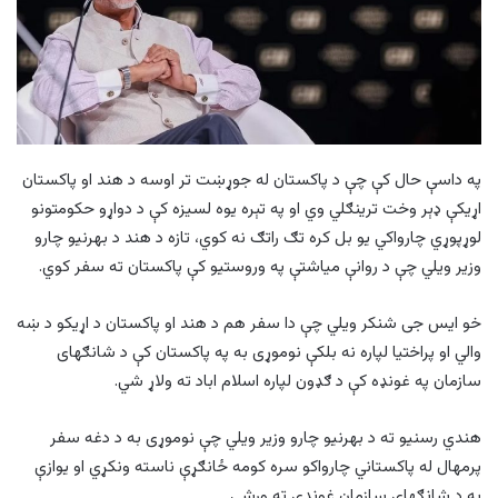
په داسې حال کې چې د پاکستان له جوړښت تر اوسه د هند او پاکستان
اړيکې ډېر وخت ترینګلي وي او په تېره يوه لسیزه کې د دواړو حکومتونو
لوړپوړي چارواکي یو بل کره تګ راتګ نه کوي، تازه د هند د بهرنيو چارو
وزیر ويلي چې د روانې میاشتې په وروستيو کې پاکستان ته سفر کوي.
خو ایس جی شنکر ویلي چې دا سفر هم د هند او پاکستان د اړیکو د ښه
والي او پراختيا لپاره نه بلکې نوموړی به په پاکستان کې د شانګهای
سازمان په غونډه کې د ګډون لپاره اسلام اباد ته ولاړ شي.
هندي رسنيو ته د بهرنیو چارو وزیر ويلي چې نوموړی به د دغه سفر
پرمهال له پاکستاني چارواکو سره کومه ځانګړې ناسته ونکړي او يوازې
به د شانګهای سازمان غونډې ته ورشي.