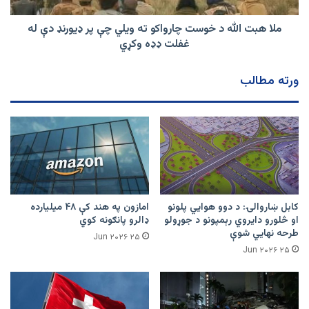
چې
پر
ملا هبت الله د خوست چارواکو ته ویلي چې پر ډيورنډ دې له
ډيورنډ
غفلت ډډه وکړي
دې
له
ورته مطالب
غفلت
ډډه
وکړي
کابل ښاروالۍ: د دوو هوايي پلونو
امازون په هند کې ۴۸ میلیارده
او څلورو دایروي رېمپونو د جوړولو
ډالرو پانګونه کوي
طرحه نهایي شوې
۲۵ Jun ۲۰۲۶
۲۵ Jun ۲۰۲۶