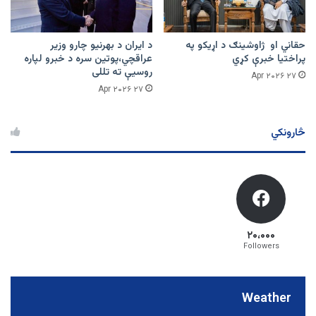
حقاني او ژاوشینګ د اړیکو په
د ایران د بهرنیو چارو وزیر
پراختیا خبرې کړي
عراقچي،پوتین سره د خبرو لپاره
روسیې ته تللی
۲۷ Apr ۲۰۲۶
۲۷ Apr ۲۰۲۶
څارونکي
۲۰،۰۰۰
Followers
Weather