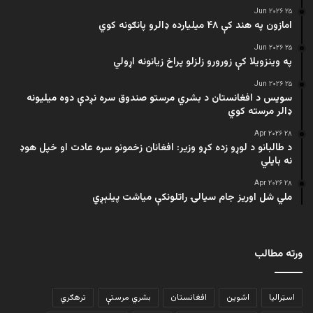
۲۵ Jun ۲۰۲۶
امازون په هند کې ۴۸ میلیارده ډالرو پانګونه کوي
۲۵ Jun ۲۰۲۶
په وینزویلا کې زورورو زلزلو پراخ زیانونه اړولي
۲۵ Jun ۲۰۲۶
سویس د افغانستان د بشري مرستو صندوق سره نږدې دوه میلیونه
ډالر مرسته کوي
۲۸ Apr ۲۰۲۶
د طالبانو د لوړو زده کړو وزیر: افغانان زخمونو سره عادت او خپل هوډ
نه بایلي
۲۸ Apr ۲۰۲۶
ملي شل اوریز جام سیالۍ راتلونکې میاشت پیلېږي
ورته مطالب
اسټرالیا
اشوین
افغانستان
بشري مرستې
ترهګري