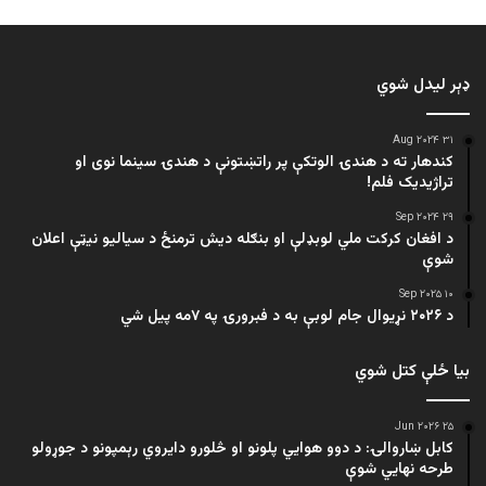
ډېر لیدل شوي
۳۱ Aug ۲۰۲۴
کندهار ته د هندۍ الوتکې پر راتښتونې د هندۍ سینما نوی او
تراژيديک فلم!
۲۹ Sep ۲۰۲۴
د افغان کرکت ملي لوبډلې او بنګله دیش ترمنځ د سیالیو نیټې اعلان
شوې
۱۰ Sep ۲۰۲۵
د ۲۰۲۶ نړیوال جام لوبې به د فبرورۍ په ۷مه پیل شي
بیا ځلې کتل شوي
۲۵ Jun ۲۰۲۶
کابل ښاروالۍ: د دوو هوايي پلونو او څلورو دایروي رېمپونو د جوړولو
طرحه نهایي شوې