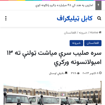
امازون په هند کې ۴۸ میلیارده ډالرو پانګونه کوي
nu
Search for
Home
/
خبرونه
/
افغانستان
افغانستان
خبرونه
سره صلیب سرې میاشت ټولنې ته ۱۳
امبولانسونه ورکړي
۸ اکتوبر ۲۰۲۴
۳۲۸
دقیقې لوستل