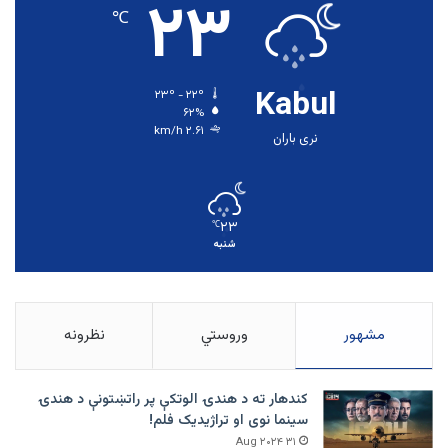
۲۳
℃
Kabul
۲۳º - ۲۲º
۶۲%
۲.۶۱ km/h
نری باران
۲۳
℃
شنبه
مشهور
وروستي
نظرونه
کندهار ته د هندۍ الوتکې پر راتښتونې د هندۍ
سینما نوی او تراژيديک فلم!
۳۱ Aug ۲۰۲۴