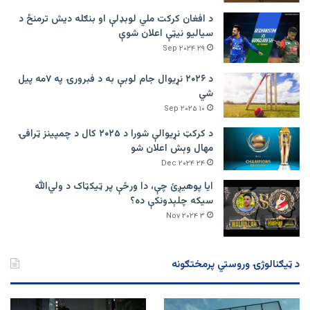
د افغان کرکت ملي لوبډلې او بنګله دیش ترمنځ د
سیالیو نیټې اعلان شوې
۲۹ Sep ۲۰۲۴
د ۲۰۲۶ نړیوال جام لوبې به د فبرورۍ په ۷مه پیل
شي
۱۰ Sep ۲۰۲۵
د کرکټ نړیوالې شورا د ۲۰۲۵ کال د چمپینز ټرافۍ
مهال وېش اعلان شو
۲۴ Dec ۲۰۲۴
ایا پوهیږئ چې، دا ورځې پر ټيکټاک د ولي‌الله
سیکه چلېدونکې ده؟
۳ Nov ۲۰۲۴
د ټیګنالوژۍ وروستي پرمختګونه