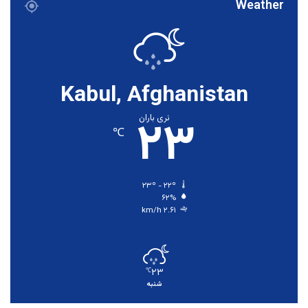
Weather
Kabul, Afghanistan
۲۳
نری باران
℃
۲۳º - ۲۲º
۶۲%
۲.۶۱ km/h
۲۳
℃
شنبه