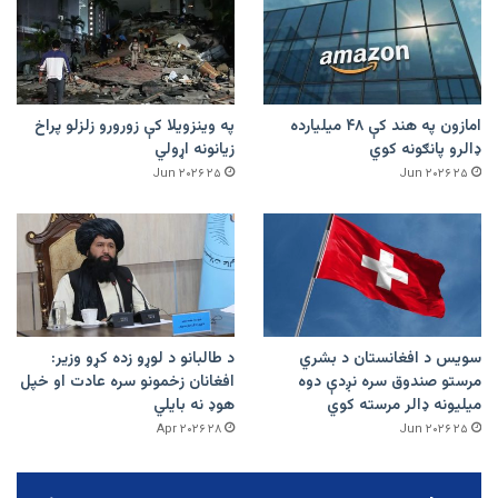
امازون په هند کې ۴۸ میلیارده
په وینزویلا کې زورورو زلزلو پراخ
ډالرو پانګونه کوي
زیانونه اړولي
۲۵ Jun ۲۰۲۶
۲۵ Jun ۲۰۲۶
سویس د افغانستان د بشري
د طالبانو د لوړو زده کړو وزیر:
مرستو صندوق سره نږدې دوه
افغانان زخمونو سره عادت او خپل
میلیونه ډالر مرسته کوي
هوډ نه بایلي
۲۸ Apr ۲۰۲۶
۲۵ Jun ۲۰۲۶