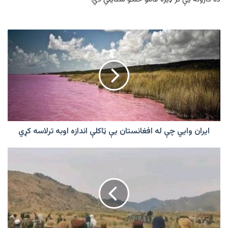
ایران
وایي
چې
له
افغانستان
یې
ټاکلې
اندازه
اوبه
ترلاسه
ایران وایي چې له افغانستان یې ټاکلې اندازه اوبه ترلاسه کړي
کړي
ملا
هبت
الله
د
خوست
چارواکو
ته
ویلي