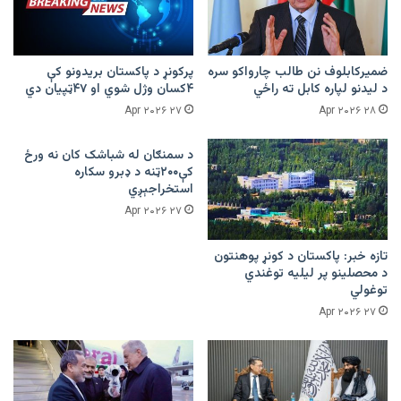
ضمیرکابلوف نن طالب چارواکو سره
پرکونړ د پاکستان بریدونو کې
د لیدنو لپاره کابل ته راځي
۴کسان وژل شوي او ۴۷ټپیان دي
۲۷ Apr ۲۰۲۶
۲۸ Apr ۲۰۲۶
د سمنګان له شباشک کان نه ورځ
کې۲۰۰ټنه د ډبرو سکاره
استخراجېږي
۲۷ Apr ۲۰۲۶
تازه خبر: پاکستان د کونړ پوهنتون
د محصلینو پر لیلیه توغندي
توغولي
۲۷ Apr ۲۰۲۶