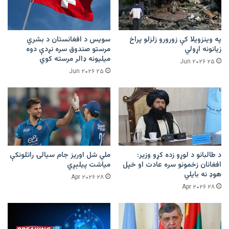
په وینزویلا کې زورورو زلزلو پراخ
سویس د افغانستان د بشري
زیانونه اړولي
مرستو صندوق سره نږدې دوه
میلیونه ډالر مرسته کوي
۲۵ Jun ۲۰۲۶
۲۵ Jun ۲۰۲۶
د طالبانو د لوړو زده کړو وزیر:
ملي شل اوریز جام سیالۍ راتلونکې
افغانان زخمونو سره عادت او خپل
میاشت پیلېږي
هوډ نه بایلي
۲۸ Apr ۲۰۲۶
۲۸ Apr ۲۰۲۶