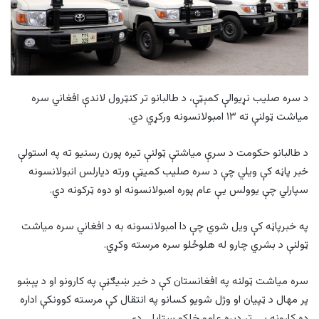
د سره صلیب نړیوالې کمېټې، د طالبانو تر کنټرول لاندې افغاني سره
میاشت ټولنې ته ۱۳ امبولانسونه ورکړي دي.
د طالبانو حکومت د سرې میاشتې ټولنې تیره پورن رسنیو ته په استولې
خبر پاڼه کې ویلي چې د سره صلیب کمیټې ورته دیارلس انبولانسونه
سپارلي چې یوولس یې عام پوره امبولانسونه او دوه ټرکونه دي.
په خبرپاڼه کې ویل شوي چې دا امبولانسونه به د افغاني سره میاشت
ټولنې د بشري چارو له هلوځلو سره مرسته وکړي.
سره میاشت ټولنه په افغانستان کې د خیر ښيګڼې په کارونو او د پېښو
پر مهال د ټپيان او وژل شویو کسانو په انتقال کې مرسته کوونکې اداره
ده کارونه یې تر ډيره عامو خلکو ستایلي دي.