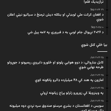
تراژيديک فلم!
۲۹ Sep ۲۰۲۴
د افغان کرکت ملي لوبډلې او بنګله دیش ترمنځ د سیالیو نیټې اعلان
شوې
۱۰ Sep ۲۰۲۵
د ۲۰۲۶ نړیوال جام لوبې به د فبرورۍ په ۷مه پیل شي
بیا ځلې کتل شوي
۲۵ Jun ۲۰۲۶
کابل ښاروالۍ: د دوو هوايي پلونو او څلورو دایروي رېمپونو د جوړولو
طرحه نهایي شوې
۲۵ Jun ۲۰۲۶
امازون په هند کې ۴۸ میلیارده ډالرو پانګونه کوي
۲۵ Jun ۲۰۲۶
په وینزویلا کې زورورو زلزلو پراخ زیانونه اړولي
۲۵ Jun ۲۰۲۶
سویس د افغانستان د بشري مرستو صندوق سره نږدې دوه میلیونه
ډالر مرسته کوي