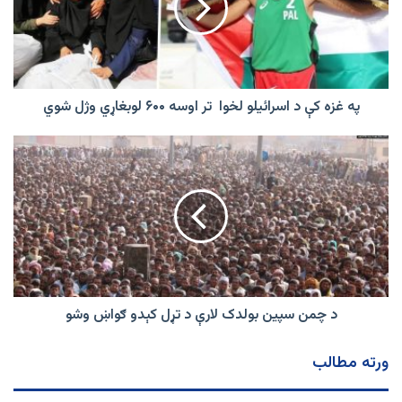
اسرائیلو
لخوا
تر
اوسه
۶۰۰
لوبغاړي
په غزه کې د اسرائیلو لخوا تر اوسه ۶۰۰ لوبغاړي وژل شوي
وژل
شوي
د
چمن
سپین
بولدک
لارې
د
تړل
کېدو
ګواښ
وشو
د چمن سپین بولدک لارې د تړل کېدو ګواښ وشو
ورته مطالب