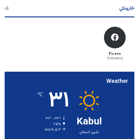
څارونکي
۲۰،۰۰۰
Followers
Weather
۳۱
℃
Kabul
۳۱º - ۲۳º
۲۵%
۵.۳ km/h
شین اسمان