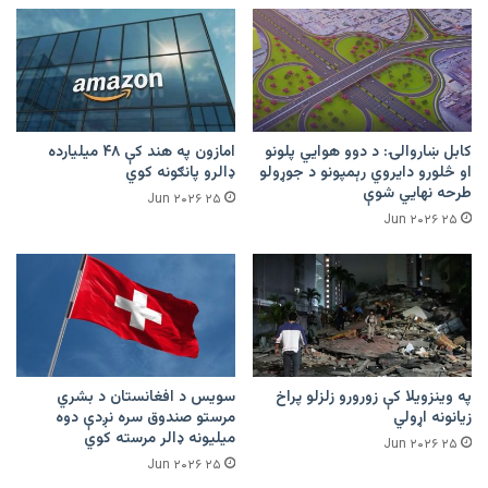
کابل ښاروالۍ: د دوو هوايي پلونو
امازون په هند کې ۴۸ میلیارده
او څلورو دایروي رېمپونو د جوړولو
ډالرو پانګونه کوي
طرحه نهایي شوې
۲۵ Jun ۲۰۲۶
۲۵ Jun ۲۰۲۶
په وینزویلا کې زورورو زلزلو پراخ
سویس د افغانستان د بشري
زیانونه اړولي
مرستو صندوق سره نږدې دوه
میلیونه ډالر مرسته کوي
۲۵ Jun ۲۰۲۶
۲۵ Jun ۲۰۲۶