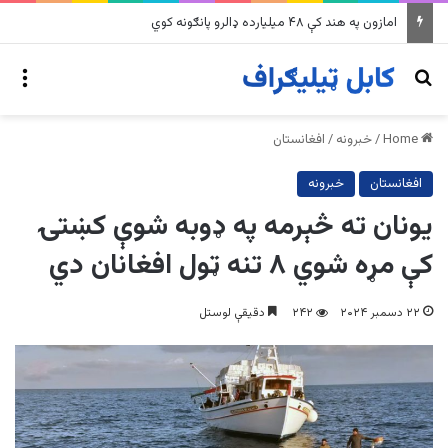
په وینزویلا کې زورورو زلزلو پراخ زیانونه اړولي
nu
Search for
Home
/
خبرونه
/
افغانستان
افغانستان
خبرونه
يونان ته څېرمه په ډوبه شوې کښتۍ
کې مړه شوي ۸ تنه ټول افغانان دي
۲۲ دسمبر ۲۰۲۴
۲۴۲
دقیقې لوستل