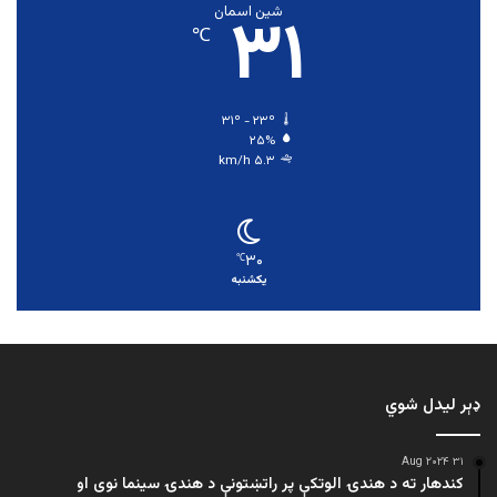
۳۱
شین اسمان
℃
۳۱º - ۲۳º
۲۵%
۵.۳ km/h
۳۰
℃
یکشنبه
ډېر لیدل شوي
۳۱ Aug ۲۰۲۴
کندهار ته د هندۍ الوتکې پر راتښتونې د هندۍ سینما نوی او