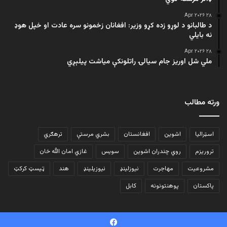
۲۸ Apr ۲۰۲۶
د طالبانو د لوړو زده کړو وزیر: افغانان زخمونو سره عادت او خپل هوډ
نه بایلي
۲۸ Apr ۲۰۲۶
ملي شل اوریز جام سیالۍ راتلونکې میاشت پیلېږي
ورته مطالب
اسټرالیا
اشوین
افغانستان
بشري مرستې
ترهګري
تروریزم
روي چندران اشوین
سویس
غازي امان الله خان
مشروعیت
مهاجرت
نیوزلینډ
نیوزیلینډ
هند
ټیسټ کرکټ
پاکستان
پوهنتونونه
کابل