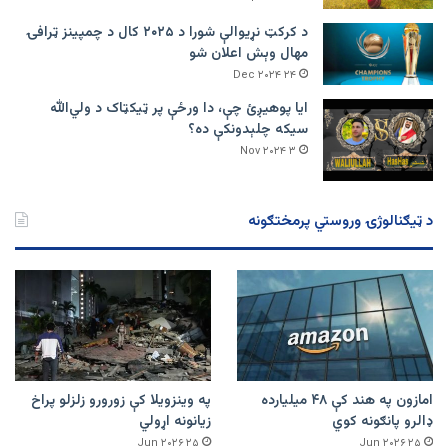
د کرکټ نړیوالې شورا د ۲۰۲۵ کال د چمپینز ټرافۍ
مهال وېش اعلان شو
۲۴ Dec ۲۰۲۴
ایا پوهیږئ چې، دا ورځې پر ټيکټاک د ولي‌الله
سیکه چلېدونکې ده؟
۳ Nov ۲۰۲۴
د ټیګنالوژۍ وروستي پرمختګونه
امازون په هند کې ۴۸ میلیارده
په وینزویلا کې زورورو زلزلو پراخ
ډالرو پانګونه کوي
زیانونه اړولي
۲۵ Jun ۲۰۲۶
۲۵ Jun ۲۰۲۶