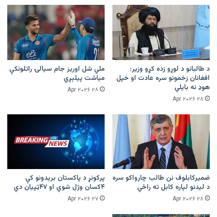
د طالبانو د لوړو زده کړو وزیر:
ملي شل اوریز جام سیالۍ راتلونکې
افغانان زخمونو سره عادت او خپل
میاشت پیلېږي
هوډ نه بایلي
۲۸ Apr ۲۰۲۶
۲۸ Apr ۲۰۲۶
ضمیرکابلوف نن طالب چارواکو سره
پرکونړ د پاکستان بریدونو کې
د لیدنو لپاره کابل ته راځي
۴کسان وژل شوي او ۴۷ټپیان دي
۲۷ Apr ۲۰۲۶
۲۸ Apr ۲۰۲۶