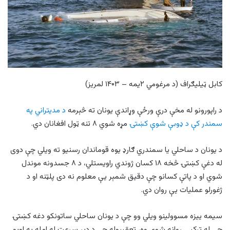
کابل ټيليګراف (د مرغومي ۲يمه – ۱۴۰۳ لمريز)
د راپورونو له مخې درې ورځې وړاندې يونان ته څېرمه
د مديتراني په
سمندر کې د ډوبې شوې کښتۍ
مړه شوي ۸ تنه ټول افغانان دي.
د یونان د ساحلي یا سمندري ګارډ يوه قوماندان رسنيو ته ويلي چې دوی
له دغې کښتۍ څخه ۱۸ کسان ژوندي راویستلي، د ۸ جسدونه موندل
شوي او د پاتې کسانو چې دقيق شمېر يې معلوم نه دی پلټنه او د
ژغورلو عملیات يې روان دي.
سيمه ييزه مسوولينو ويلي وو چې د يونان ساحلي ساتونکو دغه کښتۍ
چې له ترکيې روانه شوې وه، تعقيبوله چې د ډېر سرعت له امله په اوبو