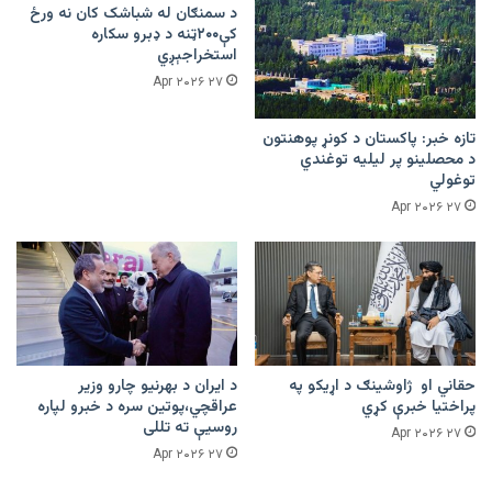
د سمنګان له شباشک کان نه ورځ
کې۲۰۰ټنه د ډبرو سکاره
استخراجېږي
۲۷ Apr ۲۰۲۶
تازه خبر: پاکستان د کونړ پوهنتون
د محصلینو پر لیلیه توغندي
توغولي
۲۷ Apr ۲۰۲۶
حقاني او ژاوشینګ د اړیکو په
د ایران د بهرنیو چارو وزیر
پراختیا خبرې کړي
عراقچي،پوتین سره د خبرو لپاره
روسیې ته تللی
۲۷ Apr ۲۰۲۶
۲۷ Apr ۲۰۲۶