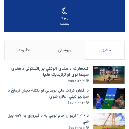
۳۰
℃
یکشنبه
مشهور
وروستي
نظرونه
کندهار ته د هندۍ الوتکې پر راتښتونې د هندۍ
سینما نوی او تراژيديک فلم!
۳۱ Aug ۲۰۲۴
د افغان کرکت ملي لوبډلې او بنګله دیش ترمنځ د
سیالیو نیټې اعلان شوې
۲۹ Sep ۲۰۲۴
د ۲۰۲۶ نړیوال جام لوبې به د فبرورۍ په ۷مه پیل
شي
۱۰ Sep ۲۰۲۵