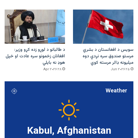
سویس د افغانستان د بشري
د طالبانو د لوړو زده کړو وزیر:
مرستو صندوق سره نږدې دوه
افغانان زخمونو سره عادت او خپل
میلیونه ډالر مرسته کوي
هوډ نه بایلي
۲۸ Apr ۲۰۲۶
۲۵ Jun ۲۰۲۶
Weather
Kabul, Afghanistan