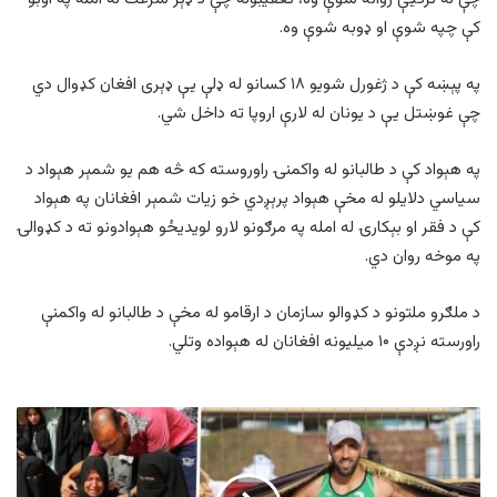
کې چپه شوې او ډوبه شوې وه.
په پېښه کې د ژغورل شويو ۱۸ کسانو له ډلې يې ډېری افغان کډوال دي
چې غوښتل يې د يونان له لارې اروپا ته داخل شي.
په هېواد کې د طالبانو له واکمنۍ راوروسته که څه هم يو شمېر هېواد د
سیاسي دلايلو له مخې هېواد پرېږدي خو زيات شمېر افغانان په هېواد
کې د فقر او بېکارۍ له امله په مرګونو لارو لويديځو هېوادونو ته د کډوالۍ
په موخه روان دي.
د ملګرو ملتونو د کډوالو سازمان د ارقامو له مخې د طالبانو له واکمنې
راورسته نږدې ۱۰ ميليونه افغانان له هېواده وتلي.
په
غزه
کې
د