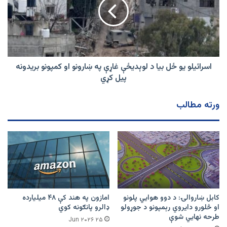
اندیښنه
بیا
ښودلې
د
لوېدیځې
غاړې
په
ښارونو
او
اسرائیلو یو ځل بیا د لوېدیځې غاړې په ښارونو او کمپونو بریدونه
کمپونو
پیل کړي
بریدونه
پیل
ورته مطالب
کړي
کابل ښاروالۍ: د دوو هوايي پلونو
امازون په هند کې ۴۸ میلیارده
او څلورو دایروي رېمپونو د جوړولو
ډالرو پانګونه کوي
طرحه نهایي شوې
۲۵ Jun ۲۰۲۶