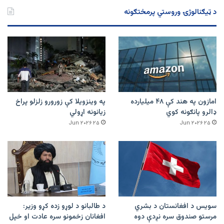
د ټیګنالوژۍ وروستي پرمختګونه
امازون په هند کې ۴۸ میلیارده
په وینزویلا کې زورورو زلزلو پراخ
ډالرو پانګونه کوي
زیانونه اړولي
۲۵ Jun ۲۰۲۶
۲۵ Jun ۲۰۲۶
سویس د افغانستان د بشري
د طالبانو د لوړو زده کړو وزیر:
مرستو صندوق سره نږدې دوه
افغانان زخمونو سره عادت او خپل