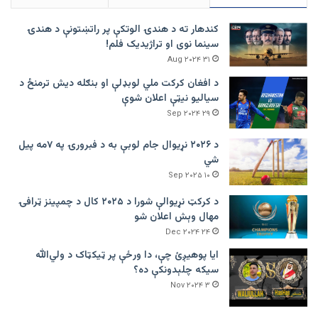
کندهار ته د هندۍ الوتکې پر راتښتونې د هندۍ
سینما نوی او تراژيديک فلم!
۳۱ Aug ۲۰۲۴
د افغان کرکت ملي لوبډلې او بنګله دیش ترمنځ د
سیالیو نیټې اعلان شوې
۲۹ Sep ۲۰۲۴
د ۲۰۲۶ نړیوال جام لوبې به د فبرورۍ په ۷مه پیل
شي
۱۰ Sep ۲۰۲۵
د کرکټ نړیوالې شورا د ۲۰۲۵ کال د چمپینز ټرافۍ
مهال وېش اعلان شو
۲۴ Dec ۲۰۲۴
ایا پوهیږئ چې، دا ورځې پر ټيکټاک د ولي‌الله
سیکه چلېدونکې ده؟
۳ Nov ۲۰۲۴