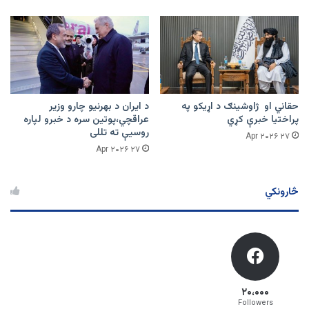
حقاني او ژاوشینګ د اړیکو په
د ایران د بهرنیو چارو وزیر
پراختیا خبرې کړي
عراقچي،پوتین سره د خبرو لپاره
روسیې ته تللی
۲۷ Apr ۲۰۲۶
۲۷ Apr ۲۰۲۶
څارونکي
۲۰،۰۰۰
Followers