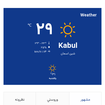
Weather
۲۹
℃
Kabul
۲۹º - ۲۳º
۲۵%
۱.۷۴ km/h
شین اسمان
۳۱
℃
یکشنبه
مشهور
وروستي
نظرونه