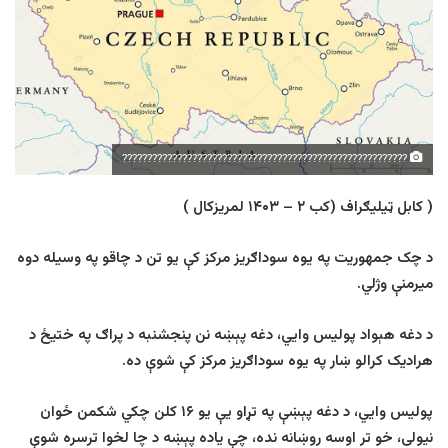
?????????????????????????????????????????????????????????
( کابل ټيليګراف (کب
۲ – ۱۴۰۳
لمريزکال )
د چک جمهوریت په یوه سوداګریز مرکز کې یو تن د چاقو په وسیله دوه
میرمنې وژلي.
د دغه هېواد پولیس وایي، دغه پېښه نن پنجشنبه د پراګ په ختیځ د
هرادیک کرالو ښار په یوه سوداګریز مرکز کې شوې ده.
پولیس وایي، د دغه پېښې په تړاو یې یو ۱۶ کلن چکي شکمن ځوان
نیولی، خو تر اوسه روښانه نده، چې یاده پېښه د چا لخوا ترسره شوې