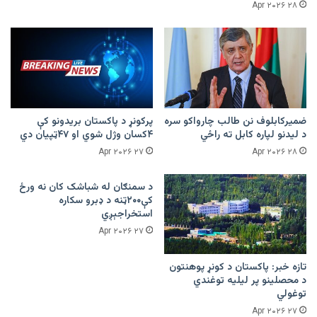
۲۸ Apr ۲۰۲۶
ضمیرکابلوف نن طالب چارواکو سره
پرکونړ د پاکستان بریدونو کې
د لیدنو لپاره کابل ته راځي
۴کسان وژل شوي او ۴۷ټپیان دي
۲۷ Apr ۲۰۲۶
۲۸ Apr ۲۰۲۶
د سمنګان له شباشک کان نه ورځ
کې۲۰۰ټنه د ډبرو سکاره
استخراجېږي
۲۷ Apr ۲۰۲۶
تازه خبر: پاکستان د کونړ پوهنتون
د محصلینو پر لیلیه توغندي
توغولي
۲۷ Apr ۲۰۲۶