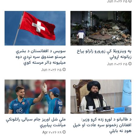
۲۵ Jun ۲۰۲۶
په وینزویلا کې زورورو زلزلو پراخ
سویس د افغانستان د بشري
زیانونه اړولي
مرستو صندوق سره نږدې دوه
میلیونه ډالر مرسته کوي
۲۵ Jun ۲۰۲۶
۲۵ Jun ۲۰۲۶
د طالبانو د لوړو زده کړو وزیر:
ملي شل اوریز جام سیالۍ راتلونکې
افغانان زخمونو سره عادت او خپل
میاشت پیلېږي
هوډ نه بایلي
۲۸ Apr ۲۰۲۶