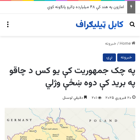
په وینزویلا کې زورورو زلزلو پراخ زیانونه اړولي
nu
Search for
Home
/
خبرونه
خبرونه
نړۍ
په چک جمهوریت کې یو کس د چاقو
په برید کې دوه ښځې وژلي
۲۰ فبروري ۲۰۲۵
۲۰۱
دقیقې لوستل