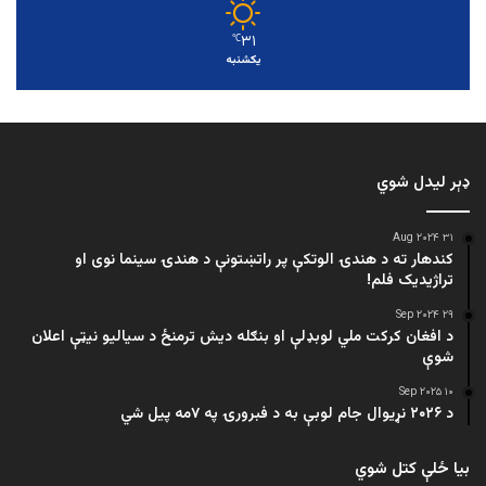
۳۱
℃
یکشنبه
ډېر لیدل شوي
۳۱ Aug ۲۰۲۴
کندهار ته د هندۍ الوتکې پر راتښتونې د هندۍ سینما نوی او
تراژيديک فلم!
۲۹ Sep ۲۰۲۴
د افغان کرکت ملي لوبډلې او بنګله دیش ترمنځ د سیالیو نیټې اعلان
شوې
۱۰ Sep ۲۰۲۵
د ۲۰۲۶ نړیوال جام لوبې به د فبرورۍ په ۷مه پیل شي
بیا ځلې کتل شوي