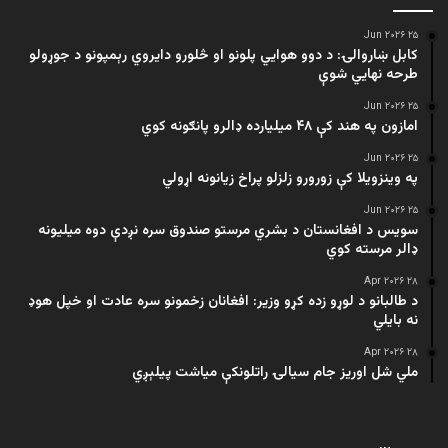
۲۵ Jun ۲۰۲۶
کابل ښاروالۍ: د دوو هوايي پلونو او څلورو دایروي رېمپونو د جوړولو
طرحه نهایي شوې
۲۵ Jun ۲۰۲۶
امازون په هند کې ۴۸ میلیارده ډالرو پانګونه کوي
۲۵ Jun ۲۰۲۶
په وینزویلا کې زورورو زلزلو پراخ زیانونه اړولي
۲۵ Jun ۲۰۲۶
سویس د افغانستان د بشري مرستو صندوق سره نږدې دوه میلیونه
ډالر مرسته کوي
۲۸ Apr ۲۰۲۶
د طالبانو د لوړو زده کړو وزیر: افغانان زخمونو سره عادت او خپل هوډ
نه بایلي
۲۸ Apr ۲۰۲۶
ملي شل اوریز جام سیالۍ راتلونکې میاشت پیلېږي