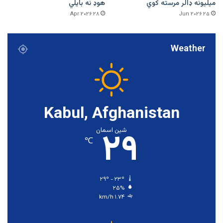
میلیونه ډالر مرسته کوي
هوډ نه بایلي
۲۸ Apr ۲۰۲۶
۲۵ Jun ۲۰۲۶
Weather
Kabul, Afghanistan
۲۹
شین اسمان
℃
۲۹º - ۲۳º
۲۵%
۱.۷۴ km/h