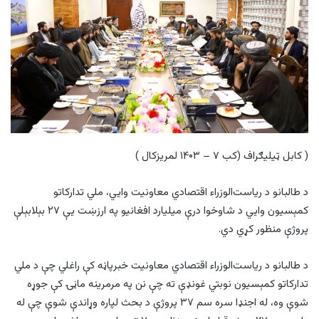
( کابل ټيليګراف (کب ۷ – ۱۴۰۳ لمريزکال )
د طالبانو د ریاست‌الوزراء اقتصادي معاونیت وايي، ملي تدارکاتو
کمېسیون وایي د شاوخوا درې میلیارد افغانیو په ارزښت یې ۲۷ بېلابېلې
پروژې منظور کړي دي.
د طالبانو د ریاست‌الوزراء اقتصادي معاونیت خبرپاڼه کې راغلي چې د ملي
تدارکاتو کمېسیون نوبتي غونډې ته چې نن په مرمرینه ماڼۍ کې جوړه
شوې وه، له اجنډا سره سم ۳۷ پروژې د بحث لپاره وړاندې شوې چې له