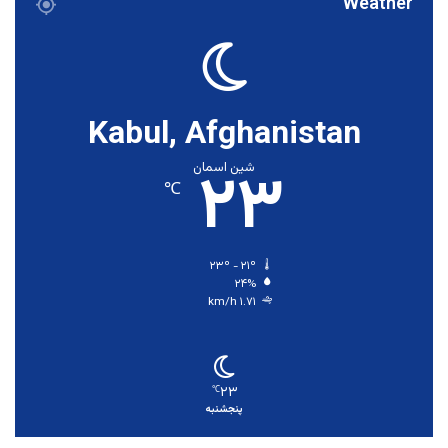
Weather
Kabul, Afghanistan
۲۳
شین اسمان
℃
۲۳º - ۲۱º
۲۴%
۱.۷۱ km/h
۲۳
℃
پنجشنبه