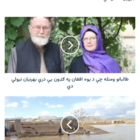
طالبانو
ومنله
چې
د
یوه
افغان
په
ګډون
یې
درې
طالبانو ومنله چې د یوه افغان په ګډون یې درې بهرنیان نیولي
بهرنیان
دي
نیولي
دي
فراه
کې
سیلابونو
له
امله
۲۱
تنه