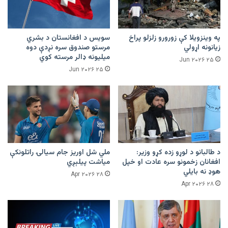
په وینزویلا کې زورورو زلزلو پراخ
سویس د افغانستان د بشري
زیانونه اړولي
مرستو صندوق سره نږدې دوه
میلیونه ډالر مرسته کوي
۲۵ Jun ۲۰۲۶
۲۵ Jun ۲۰۲۶
د طالبانو د لوړو زده کړو وزیر:
ملي شل اوریز جام سیالۍ راتلونکې
افغانان زخمونو سره عادت او خپل
میاشت پیلېږي
هوډ نه بایلي
۲۸ Apr ۲۰۲۶
۲۸ Apr ۲۰۲۶