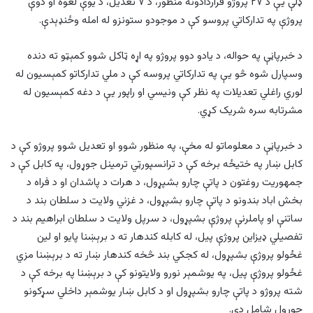
ډلې یې د ۲۷ پروژو قراردادونه منظور، د ۷ تعدیل، د یوې لغوه او دوې
پروژې په تدارکاتي پروسو کې د موجودو ستونزو له امله وځنډېدې.
د خبرپاڼې په حواله، د یادو دوو پروژو په اړه ټاکل شوو کمېټو ته دنده
وسپارل شوه څو یې په تدارکاتي پروسه کې د ملي تدارکاتو کمېسیون له
لوري راغلي تعدیلات په نظر کې ونیسي او راپور یې د دغه کمېسیون له
مشرتابه سره شریک کړي.
د خبرپاڼې د معلوماتو له مخې، په منظور شوو او تعدیل شوو پروژو کې د
کابل ښار په ختیځه برخه کې د ترانسپورټي ترمینل جوړول، په کابل کې د
جمهوریت روغتون د پاتې چارو بشپړول، د هرات د پاشدان او د فراه د
بخش اباد بندونو د پاتې چارو بشپړول، د غزني ولایت د سلطان بند د
ساتنې او پاملرنې پروژې بشپړول، د سرپل ولایت د سلطان ابراهیم بند د
تفصیلي ډیزاین پروژې پيل، له کابله کندهار ته د برېښنا پایو او لین
غځولو پروژې بشپړول، له کجکي بند څخه کندهار ښار ته د برېښنا مزي
غځولو پروژې پيل، په یوشمېر نورو ولایتونو کې د برېښنا په برخه کې د
شته پروژو د پاتې چارو بشپړول او د کابل ښار یوشمېر داخلي سړکونو
جوړول شامل دي.