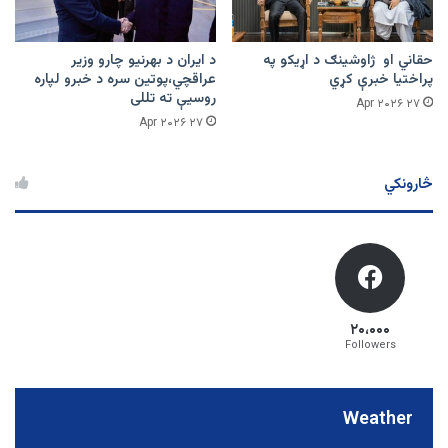
حقاني او ژاوشینګ د اړیکو په
د ایران د بهرنیو چارو وزیر
پراختیا خبرې کړي
عراقچي،پوتین سره د خبرو لپاره
روسیې ته تللی
۲۷ Apr ۲۰۲۶
۲۷ Apr ۲۰۲۶
څارونکي
۲۰،۰۰۰
Followers
Weather