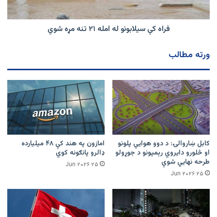
مړه
شوي
فراه کې سیلابونو له امله ۲۱ تنه مړه شوي
ورته مطالب
کابل ښاروالۍ: د دوو هوايي پلونو
امازون په هند کې ۴۸ میلیارده
او څلورو دایروي رېمپونو د جوړولو
ډالرو پانګونه کوي
طرحه نهایي شوې
۲۵ Jun ۲۰۲۶
۲۵ Jun ۲۰۲۶