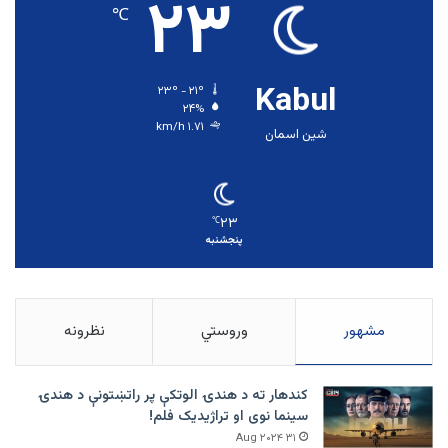
۲۳
℃
Kabul
۲۳º - ۲۱º
۲۴%
۱.۷۱ km/h
شین اسمان
۲۳
℃
پنجشنبه
مشهور
وروستي
نظرونه
کندهار ته د هندۍ الوتکې پر راتښتونې د هندۍ
سینما نوی او تراژيديک فلم!
۳۱ Aug ۲۰۲۴