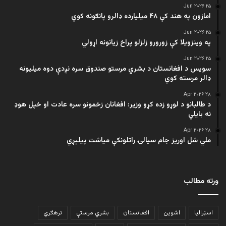
۲۵ Jun ۲۰۲۶
امازون په هند کې ۴۸ میلیارده ډالرو پانګونه کوي
۲۵ Jun ۲۰۲۶
په وینزویلا کې زورورو زلزلو پراخ زیانونه اړولي
۲۵ Jun ۲۰۲۶
سویس د افغانستان د بشري مرستو صندوق سره نږدې دوه میلیونه
ډالر مرسته کوي
۲۸ Apr ۲۰۲۶
د طالبانو د لوړو زده کړو وزیر: افغانان زخمونو سره عادت او خپل هوډ
نه بایلي
۲۸ Apr ۲۰۲۶
ملي شل اوریز جام سیالۍ راتلونکې میاشت پیلېږي
ورته مطالب
اسټرالیا
اشوین
افغانستان
بشري مرستې
ترهګري