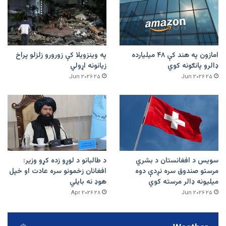
امازون په هند کې ۴۸ میلیارده
په وینزویلا کې زورورو زلزلو پراخ
ډالرو پانګونه کوي
زیانونه اړولي
۲۵ Jun ۲۰۲۶
۲۵ Jun ۲۰۲۶
سویس د افغانستان د بشري
د طالبانو د لوړو زده کړو وزیر:
مرستو صندوق سره نږدې دوه
افغانان زخمونو سره عادت او خپل
میلیونه ډالر مرسته کوي
هوډ نه بایلي
۲۸ Apr ۲۰۲۶
۲۵ Jun ۲۰۲۶