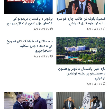
ضمیرکابلوف نن طالب چارواکو سره
پرکونړ د پاکستان بریدونو کې
د لیدنو لپاره کابل ته راځي
۴کسان وژل شوي او ۴۷ټپیان دي
۲۷ Apr ۲۰۲۶
۲۸ Apr ۲۰۲۶
د سمنګان له شباشک کان نه ورځ
کې۲۰۰ټنه د ډبرو سکاره
استخراجېږي
۲۷ Apr ۲۰۲۶
تازه خبر: پاکستان د کونړ پوهنتون
د محصلینو پر لیلیه توغندي
توغولي
۲۷ Apr ۲۰۲۶