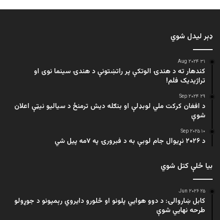
ډېر لیدل شوي
۳۱ Aug ۲۰۲۴
کندهار ته د هندۍ الوتکې پر راتښتونې د هندۍ سینما نوی او
تراژيديک فلم!
۲۹ Sep ۲۰۲۴
د افغان کرکت ملي لوبډلې او بنګله دیش ترمنځ د سیالیو نیټې اعلان
شوې
۱۰ Sep ۲۰۲۵
د ۲۰۲۶ نړیوال جام لوبې به د فبرورۍ په ۷مه پیل شي
بیا ځلې کتل شوي
۲۵ Jun ۲۰۲۶
کابل ښاروالۍ: د دوو هوايي پلونو او څلورو دایروي رېمپونو د جوړولو
طرحه نهایي شوې