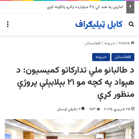
په وینزویلا کې زورورو زلزلو پراخ زیانونه اړولي
nu
Search for
Home
/
خبرونه
/
افغانستان
افغانستان
خبرونه
د طالبانو ملي تدارکاتو کمیسیون: د
هېواد په کچه مو ۲۱ بېلابېلې پروژې
منظور کړې
۲۵ فبروري ۲۰۲۵
۱۵۳
۲ دقیقي لوستل