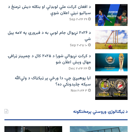
د افغان کرکت ملي لوبډلې او بنګله دیش ترمنځ د
سیالیو نیټې اعلان شوې
۲۹ Sep ۲۰۲۴
د ۲۰۲۶ نړیوال جام لوبې به د فبرورۍ په ۷مه پیل
شي
۱۰ Sep ۲۰۲۵
د کرکټ نړیوالې شورا د ۲۰۲۵ کال د چمپینز ټرافۍ
مهال وېش اعلان شو
۲۴ Dec ۲۰۲۴
ایا پوهیږئ چې، دا ورځې پر ټيکټاک د ولي‌الله
سیکه چلېدونکې ده؟
۳ Nov ۲۰۲۴
د ټیګنالوژۍ وروستي پرمختګونه