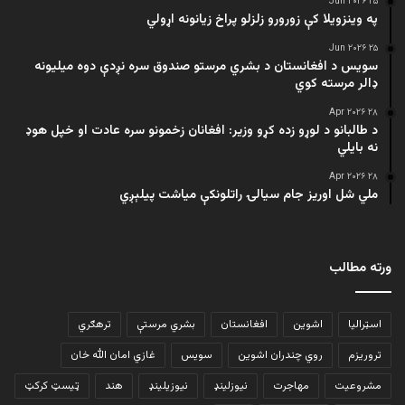
۲۵ Jun ۲۰۲۶
په وینزویلا کې زورورو زلزلو پراخ زیانونه اړولي
۲۵ Jun ۲۰۲۶
سویس د افغانستان د بشري مرستو صندوق سره نږدې دوه میلیونه
ډالر مرسته کوي
۲۸ Apr ۲۰۲۶
د طالبانو د لوړو زده کړو وزیر: افغانان زخمونو سره عادت او خپل هوډ
نه بایلي
۲۸ Apr ۲۰۲۶
ملي شل اوریز جام سیالۍ راتلونکې میاشت پیلېږي
ورته مطالب
اسټرالیا
اشوین
افغانستان
بشري مرستې
ترهګري
تروریزم
روي چندران اشوین
سویس
غازي امان الله خان
مشروعیت
مهاجرت
نیوزلینډ
نیوزیلینډ
هند
ټیسټ کرکټ