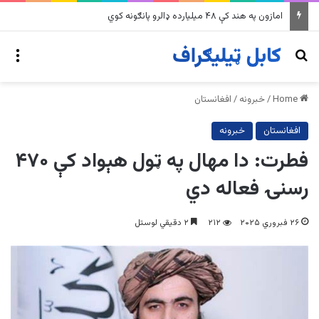
په وینزویلا کې زورورو زلزلو پراخ زیانونه اړولي
nu
Search for
Home
/
خبرونه
/
افغانستان
افغانستان
خبرونه
فطرت: دا مهال په ټول هېواد کې ۴۷۰
رسنۍ فعاله دي
۲۶ فبروري ۲۰۲۵
۲۱۲
۲ دقیقي لوستل