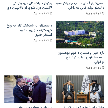
ضمیرکابلوف نن طالب چارواکو سره
پرکونړ د پاکستان بریدونو کې
د لیدنو لپاره کابل ته راځي
۴کسان وژل شوي او ۴۷ټپیان دي
۲۷ Apr ۲۰۲۶
۲۸ Apr ۲۰۲۶
د سمنګان له شباشک کان نه ورځ
کې۲۰۰ټنه د ډبرو سکاره
استخراجېږي
۲۷ Apr ۲۰۲۶
تازه خبر: پاکستان د کونړ پوهنتون
د محصلینو پر لیلیه توغندي
توغولي
۲۷ Apr ۲۰۲۶
حقاني او ژاوشینګ د اړیکو په
د ایران د بهرنیو چارو وزیر