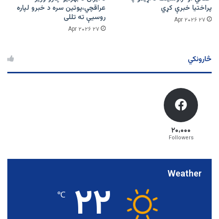
پراختیا خبرې کړي
عراقچي،پوتین سره د خبرو لپاره
روسیې ته تللی
۲۷ Apr ۲۰۲۶
۲۷ Apr ۲۰۲۶
څارونکي
۲۰،۰۰۰
Followers
Weather
۲۲
℃