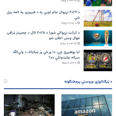
۲۹ Sep ۲۰۲۴
د ۲۰۲۶ نړیوال جام لوبې به د فبرورۍ په ۷مه پیل
شي
۱۰ Sep ۲۰۲۵
د کرکټ نړیوالې شورا د ۲۰۲۵ کال د چمپینز ټرافۍ
مهال وېش اعلان شو
۲۴ Dec ۲۰۲۴
ایا پوهیږئ چې، دا ورځې پر ټيکټاک د ولي‌الله
سیکه چلېدونکې ده؟
۳ Nov ۲۰۲۴
د ټیګنالوژۍ وروستي پرمختګونه