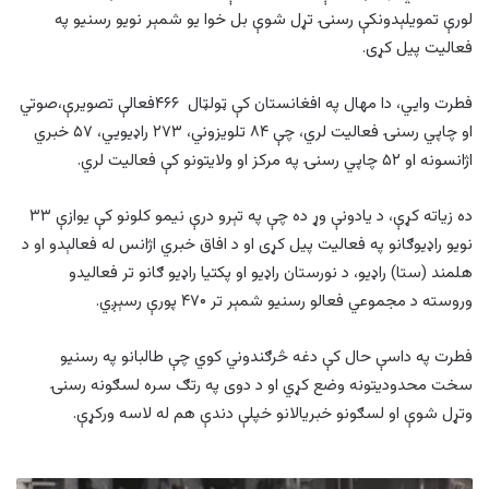
لورې تمویلېدونکې رسنۍ تړل شوې بل خوا یو شمېر نویو رسنیو په
فعالیت پیل کړی.
فطرت وایي، دا مهال په افغانستان کې ټولټال ۴۶۶فعالې تصویرې،صوتي
او چاپي رسنۍ فعالیت لري، چې ۸۴ تلویزوني، ۲۷۳ راډیويي، ۵۷ خبري
اژانسونه او ۵۲ چاپي رسنۍ په مرکز او ولایتونو کې فعالیت لري.
ده زیاته کړې، د یادونې وړ ده چې په تېرو درې نیمو کلونو کې یوازې ۳۳
نویو راډیوګانو په فعالیت پیل کړی او د افاق خبري اژانس له فعالېدو او د
هلمند (ستا) راډیو، د نورستان راډیو او پکتیا راډیو ګانو تر فعالیدو
وروسته د مجموعي فعالو رسنیو شمېر تر ۴۷۰ پورې رسېږي.
فطرت په داسې حال کې دغه څرګندوني کوي چې طالبانو په رسنیو
سخت محدودیتونه وضع کړي او د دوی په رتګ سره لسګونه رسنۍ
وتړل شوې او لسګونو خبریالانو خپلې دندې هم له لاسه ورکړې.
د