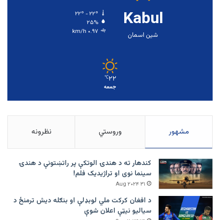
Kabul
۲۲º - ۲۲º
۲۵%
۰.۹۷ km/h
شین اسمان
۲۲
℃
جمعه
مشهور
وروستي
نظرونه
کندهار ته د هندۍ الوتکې پر راتښتونې د هندۍ
سینما نوی او تراژيديک فلم!
۳۱ Aug ۲۰۲۴
د افغان کرکت ملي لوبډلې او بنګله دیش ترمنځ د
سیالیو نیټې اعلان شوې