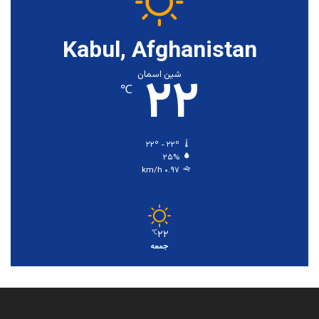
Kabul, Afghanistan
۲۲
شین اسمان
℃
۲۲º - ۲۲º
۲۵%
۰.۹۷ km/h
۲۲
℃
جمعه