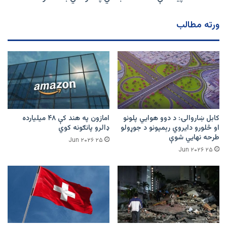
ورته مطالب
کابل ښاروالۍ: د دوو هوايي پلونو
امازون په هند کې ۴۸ میلیارده
او څلورو دایروي رېمپونو د جوړولو
ډالرو پانګونه کوي
طرحه نهایي شوې
۲۵ Jun ۲۰۲۶
۲۵ Jun ۲۰۲۶