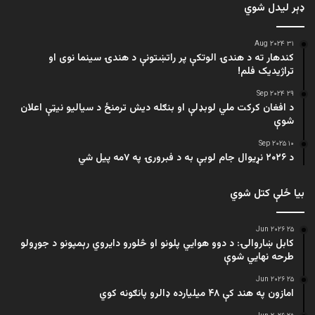
ډېر لیدل شوي
۳۱ Aug ۲۰۲۴
کندهار ته د هندۍ الوتکې پر راتښتونې د هندۍ سینما نوی او
تراژيديک فلم!
۲۹ Sep ۲۰۲۴
د افغان کرکت ملي لوبډلې او بنګله دیش ترمنځ د سیالیو نیټې اعلان
شوې
۱۰ Sep ۲۰۲۵
د ۲۰۲۶ نړیوال جام لوبې به د فبرورۍ په ۷مه پیل شي
بیا ځلې کتل شوي
۲۵ Jun ۲۰۲۶
کابل ښاروالۍ: د دوو هوايي پلونو او څلورو دایروي رېمپونو د جوړولو
طرحه نهایي شوې
۲۵ Jun ۲۰۲۶
امازون په هند کې ۴۸ میلیارده ډالرو پانګونه کوي