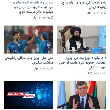
په وینزویلا کې زورورو زلزلو پراخ
سویس د افغانستان د بشري
زیانونه اړولي
مرستو صندوق سره نږدې دوه
میلیونه ډالر مرسته کوي
۲۵ Jun ۲۰۲۶
۲۵ Jun ۲۰۲۶
د طالبانو د لوړو زده کړو وزیر:
ملي شل اوریز جام سیالۍ راتلونکې
افغانان زخمونو سره عادت او خپل
میاشت پیلېږي
هوډ نه بایلي
۲۸ Apr ۲۰۲۶
۲۸ Apr ۲۰۲۶