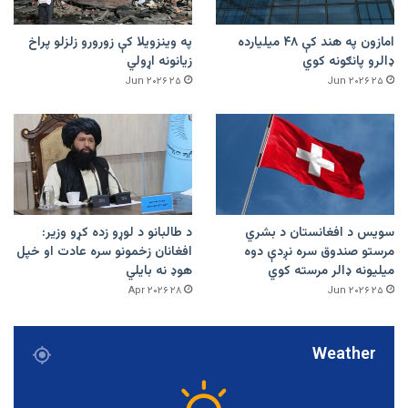
امازون په هند کې ۴۸ میلیارده
په وینزویلا کې زورورو زلزلو پراخ
ډالرو پانګونه کوي
زیانونه اړولي
۲۵ Jun ۲۰۲۶
۲۵ Jun ۲۰۲۶
سویس د افغانستان د بشري
د طالبانو د لوړو زده کړو وزیر:
مرستو صندوق سره نږدې دوه
افغانان زخمونو سره عادت او خپل
میلیونه ډالر مرسته کوي
هوډ نه بایلي
۲۸ Apr ۲۰۲۶
۲۵ Jun ۲۰۲۶
Weather