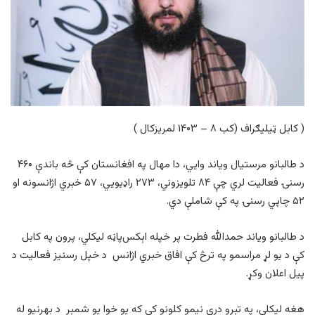
( کابل ټيليګراف (کب ۸ – ۱۴۰۳ لمريزکال )
د طالبانو مرستیال ویاند وایي، دا مهال په افغانستان کې څه باندې ۴۶۰
رسنۍ فعالیت لري چې ۸۴ تلویزوني، ۲۷۳ راډیويي، ۵۷ خبري اژانسونه او
۵۲ چاپي رسنۍ په کې شاملې دي.
د طالبانو ویاند حمدالله فطرت پر خپله اېکس‌پاڼه لیکلي، پرون په کابل
کې د یو لړ مراسمو په ترڅ کې افاق خبري اژانس د خپل رسنیز فعالیت د
پیل اعلان وکړ.
هغه لیکلي، په تېرو درې نیمو کلونو کې که یو خوا یو شمېر د بهرنیو له