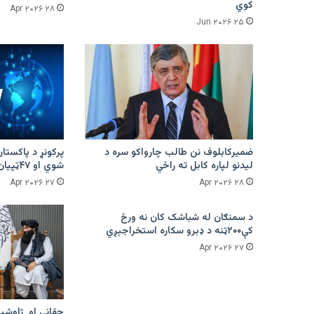
کوي
۲۸ Apr ۲۰۲۶
۲۵ Jun ۲۰۲۶
ضمیرکابلوف نن طالب چارواکو سره د
لیدنو لپاره کابل ته راځي
شوي او ۴۷ټپیان دي
۲۷ Apr ۲۰۲۶
۲۸ Apr ۲۰۲۶
د سمنګان له شباشک کان نه ورځ
کې۲۰۰ټنه د ډبرو سکاره استخراجېږي
۲۷ Apr ۲۰۲۶
حقاني او ژاوشین