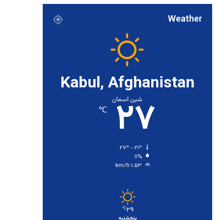
Weather
Kabul, Afghanistan
۲۷
شین اسمان
℃
۲۷º - ۲۱º
۱۱%
۱.۵۳ km/h
۲۹
℃
پنجشنبه