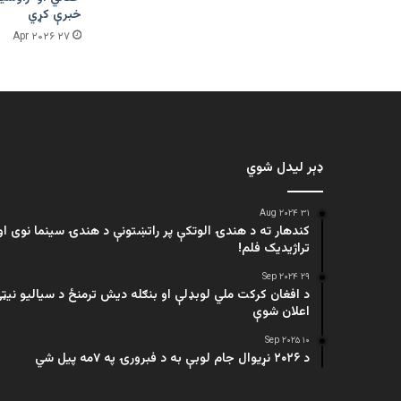
خبرې کړي
۲۷ Apr ۲۰۲۶
ډېر لیدل شوي
۳۱ Aug ۲۰۲۴
کندهار ته د هندۍ الوتکې پر راتښتونې د هندۍ سینما نوی او
تراژيديک فلم!
۲۹ Sep ۲۰۲۴
د افغان کرکت ملي لوبډلې او بنګله دیش ترمنځ د سیالیو نیټ
اعلان شوې
۱۰ Sep ۲۰۲۵
د ۲۰۲۶ نړیوال جام لوبې به د فبرورۍ په ۷مه پیل شي