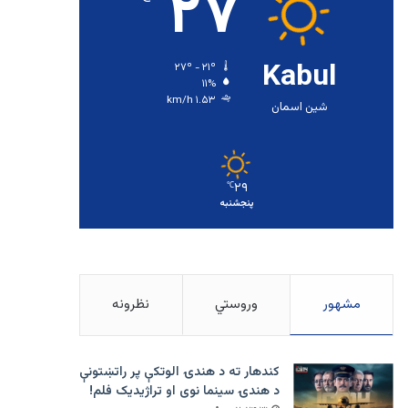
۲۷
Kabul
۲۷º - ۲۱º
۱۱%
۱.۵۳ km/h
شین اسمان
۲۹
℃
پنجشنبه
مشهور
وروستي
نظرونه
کندهار ته د هندۍ الوتکې پر راتښتونې
د هندۍ سینما نوی او تراژيديک فلم!