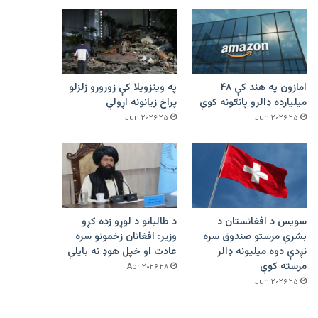
امازون په هند کې ۴۸
په وینزویلا کې زورورو زلزلو
میلیارده ډالرو پانګونه کوي
پراخ زیانونه اړولي
۲۵ Jun ۲۰۲۶
۲۵ Jun ۲۰۲۶
سویس د افغانستان د
د طالبانو د لوړو زده کړو
بشري مرستو صندوق سره
وزیر: افغانان زخمونو سره
نږدې دوه میلیونه ډالر
عادت او خپل هوډ نه بایلي
مرسته کوي
۲۸ Apr ۲۰۲۶
۲۵ Jun ۲۰۲۶