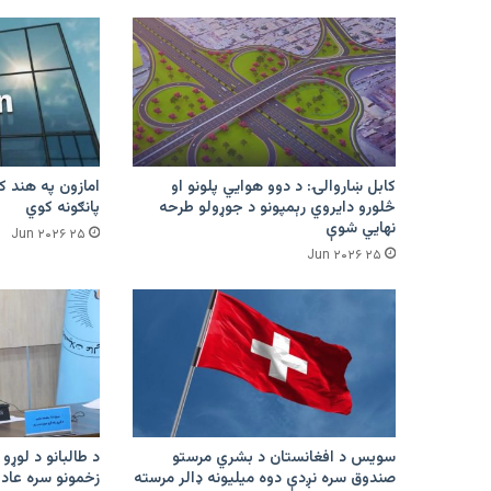
کابل ښاروالۍ: د دوو هوايي پلونو او
څلورو دایروي رېمپونو د جوړولو طرحه
پانګونه کوي
نهایي شوې
۲۵ Jun ۲۰۲۶
۲۵ Jun ۲۰۲۶
سویس د افغانستان د بشري مرستو
د طالبانو د لوړو 
صندوق سره نږدې دوه میلیونه ډالر مرسته
زخمونو سره عادت