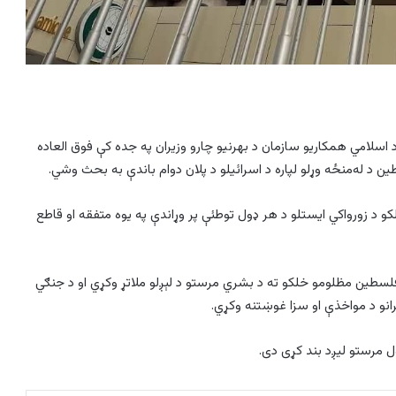
د اسلامي همکاریو سازمان د بهرنیو چارو وزیران په جده کې فوق العاده
 د له‌منځه وړلو لپاره د اسرائیلو د پلان دوام باندې به بحث وشي.
و د زورواکي ایستلو د هر ډول توطئې پر وړاندې په یوه متفقه او قاطع
د فلسطین مظلومو خلکو ته د بشري مرستو د لېږلو ملاتړ وکړي او د جنګي
شرانو د مواخذې او سزا غوښتنه وکړي.
ل مرستو لیږد بند کړی دی.