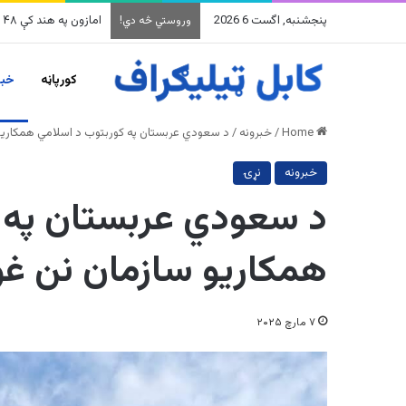
پنجشنبه, اگست 6 2026
امازون په هند کې ۴۸ میلیارده ډالرو پانګونه کوي
وروستي څه دي!
کورپاڼه
خبر
Home
/
خبرونه
/
د سعودي عربستان په کوربتوب د اسلامي همکاریو
خبرونه
نړۍ
د سعودي عربستان په 
همکاریو سازمان نن غو
۷ مارچ ۲۰۲۵