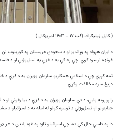
( کابل ټيليګراف (کب ۱۷ – ۱۴۰۳ لمريزکال )
د ایران هېواد په وړاندیز او د سعودي عربستان په کوربتوب نن 
غونډه ترسره کوي، چې په کې به د غزې په نسل‌وژنې او د فلسطین
تمه کېږي چې د اسلامي همکاریو سازمان وزیران به د غزې د خلک
دریځ سره مخالفت وکړي.
را پورونه وایي، د دې سازمان وزیران به د غزې د بیا رغونې او 
جنایتونو او نسل‌وژنې د ترسره کولو له امله به د اسرائیلو د م
دا په داسې حال کې ده، چې اسرائیلو تازه په غزه باندې د هر ډو