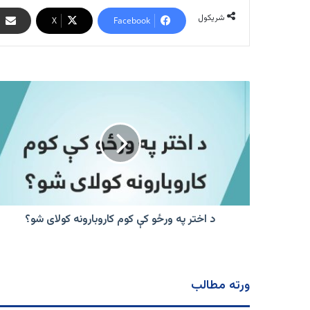
شریکول
X
Facebook
د
اختر
په
ورځو
کې
کوم
کاروبارونه
کولای
شو؟
د اختر په ورځو کې کوم کاروبارونه کولای شو؟
ورته مطالب