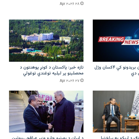
۲۸ Apr ۲۰۲۶
پرکونړ د پاکستان بریدونو کې ۴کسان وژل
تازه خبر: پاکستان د کونړ پوهنتون د
محصلینو پر لیلیه توغندي توغولي
۲۷ Apr ۲۰۲۶
ګ د اړیکو په پراختیا
د ایران د بهرنیو چارو وزیر عراقچي،پوتین