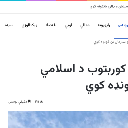
ونه
راپورونه
مقالې
لوبې
اقتصاد
ټیکنالوژي
سينما
 سازمان نن غونډه کوي
کوربتوب د اسلامي
نډه کوي
۱۹۱
دقیقې لوستل