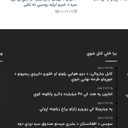
سره د خبرو لپاره روسیې ته تللی
۲۷ Apr ۲۰۲۶
بیا ځلې کتل شوي
ور
۲۵ Jun ۲۰۲۶
کابل ښاروالۍ: د دوو هوايي پلونو او څلورو دایروي رېمپونو د
جوړولو طرحه نهایي شوې
۲۵ Jun ۲۰۲۶
ې
امازون په هند کې ۴۸ میلیارده ډالرو پانګونه کوي
۲۵ Jun ۲۰۲۶
په وینزویلا کې زورورو زلزلو پراخ زیانونه اړولي
۲۵ Jun ۲۰۲۶
سویس د افغانستان د بشري مرستو صندوق سره نږدې دوه