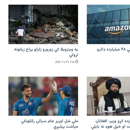
امازون په هند کې ۴۸ میلیارده ډالرو
په وینزویلا کې زورورو زلزلو پراخ زیانونه
اړولي
۲۵ Jun ۲۰۲۶
زده کړو وزیر: افغانان
ملي شل اوریز جام سیالۍ راتلونکې
 او خپل هوډ نه بایلي
میاشت پیلېږي