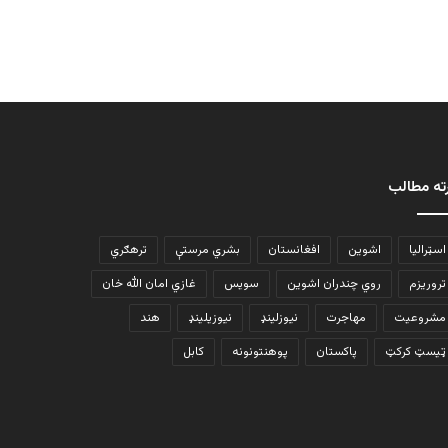
ته مطالب
اسټرالیا
اشوین
افغانستان
بشري مرستې
ترهګري
تروریزم
روي چندران اشوین
سویس
غازي امان الله خان
مشروعیت
مهاجرت
نیوزلینډ
نیوزیلینډ
هند
ټیسټ کرکټ
پاکستان
پوهنتونونه
کابل