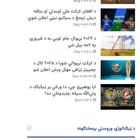
۳۱ Aug ۲۰۲۴
د افغان کرکت ملي لوبډلې او بنګله
دیش ترمنځ د سیالیو نیټې اعلان شوې
۲۹ Sep ۲۰۲۴
د ۲۰۲۶ نړیوال جام لوبې به د فبرورۍ
په ۷مه پیل شي
۱۰ Sep ۲۰۲۵
د کرکټ نړیوالې شورا د ۲۰۲۵ کال د
چمپینز ټرافۍ مهال وېش اعلان شو
۲۴ Dec ۲۰۲۴
ایا پوهیږئ چې، دا ورځې پر ټيکټاک د
ولي‌الله سیکه چلېدونکې ده؟
۳ Nov ۲۰۲۴
د ټیګنالوژۍ وروستي پرمختګونه