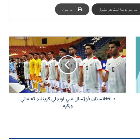
په بریښنالیک شریکول
چاپول
د
افغانستان
فوټسال
ملي
لوبډلې
ګرینلنډ
ته
ماتې
ورکړه
د افغانستان فوټسال ملي لوبډلې ګرینلنډ ته ماتې
ورکړه