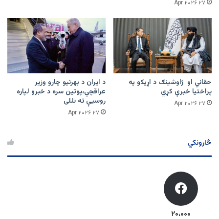
۲۷ Apr ۲۰۲۶
حقاني او ژاوشینګ د اړیکو په
د ایران د بهرنیو چارو وزیر
پراختیا خبرې کړي
عراقچي،پوتین سره د خبرو لپاره
روسیې ته تللی
۲۷ Apr ۲۰۲۶
۲۷ Apr ۲۰۲۶
څارونکي
۲۰،۰۰۰