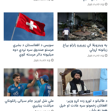
۲۵ Jun ۲۰۲۶
۲۵ Jun ۲۰۲۶
په وینزویلا کې زورورو زلزلو پراخ
سویس د افغانستان د بشري
زیانونه اړولي
مرستو صندوق سره نږدې دوه
میلیونه ډالر مرسته کوي
۲۵ Jun ۲۰۲۶
۲۵ Jun ۲۰۲۶
د طالبانو د لوړو زده کړو وزیر:
ملي شل اوریز جام سیالۍ راتلونکې
افغانان زخمونو سره عادت او خپل
میاشت پیلېږي
هوډ نه بایلي