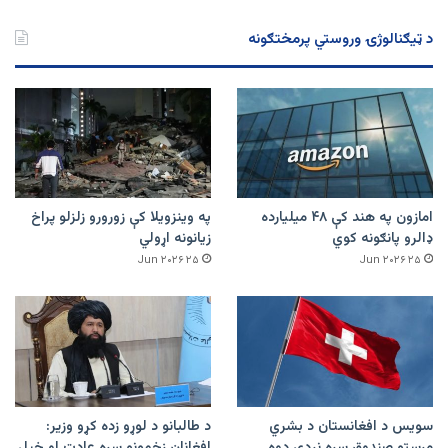
د ټیګنالوژۍ وروستي پرمختګونه
امازون په هند کې ۴۸ میلیارده
په وینزویلا کې زورورو زلزلو پراخ
ډالرو پانګونه کوي
زیانونه اړولي
۲۵ Jun ۲۰۲۶
۲۵ Jun ۲۰۲۶
سویس د افغانستان د بشري
د طالبانو د لوړو زده کړو وزیر: