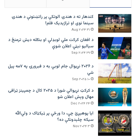
کندهار ته د هندۍ الوتکې پر راتښتونې د هندۍ
سینما نوی او تراژيديک فلم!
۳۱ Aug ۲۰۲۴
د افغان کرکت ملي لوبډلې او بنګله دیش ترمنځ د
سیالیو نیټې اعلان شوې
۲۹ Sep ۲۰۲۴
د ۲۰۲۶ نړیوال جام لوبې به د فبرورۍ په ۷مه پیل
شي
۱۰ Sep ۲۰۲۵
د کرکټ نړیوالې شورا د ۲۰۲۵ کال د چمپینز ټرافۍ
مهال وېش اعلان شو
۲۴ Dec ۲۰۲۴
ایا پوهیږئ چې، دا ورځې پر ټيکټاک د ولي‌الله
سیکه چلېدونکې ده؟
۳ Nov ۲۰۲۴