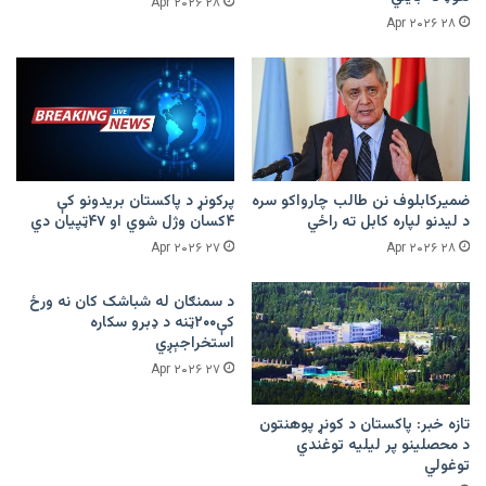
۲۸ Apr ۲۰۲۶
۲۸ Apr ۲۰۲۶
ضمیرکابلوف نن طالب چارواکو سره
پرکونړ د پاکستان بریدونو کې
د لیدنو لپاره کابل ته راځي
۴کسان وژل شوي او ۴۷ټپیان دي
۲۷ Apr ۲۰۲۶
۲۸ Apr ۲۰۲۶
د سمنګان له شباشک کان نه ورځ
کې۲۰۰ټنه د ډبرو سکاره
استخراجېږي
۲۷ Apr ۲۰۲۶
تازه خبر: پاکستان د کونړ پوهنتون
د محصلینو پر لیلیه توغندي
توغولي