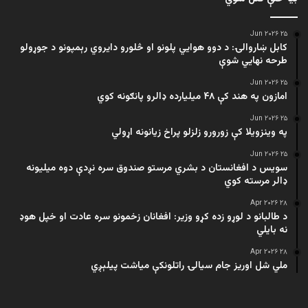
۲۵ Jun ۲۰۲۶
کابل ښاروالۍ: د دوو هوايي پلونو او څلورو دایروي رېمپونو د جوړولو
طرحه نهایي شوې
۲۵ Jun ۲۰۲۶
امازون په هند کې ۴۸ میلیارده ډالرو پانګونه کوي
۲۵ Jun ۲۰۲۶
په وینزویلا کې زورورو زلزلو پراخ زیانونه اړولي
۲۵ Jun ۲۰۲۶
سویس د افغانستان د بشري مرستو صندوق سره نږدې دوه میلیونه
ډالر مرسته کوي
۲۸ Apr ۲۰۲۶
د طالبانو د لوړو زده کړو وزیر: افغانان زخمونو سره عادت او خپل هوډ
نه بایلي
۲۸ Apr ۲۰۲۶
ملي شل اوریز جام سیالۍ راتلونکې میاشت پیلېږي