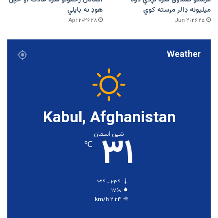
مرستو صندوق سره نږدې دوه
افغانان زخمونو سره عادت او خپل
میلیونه ډالر مرسته کوي
هوډ نه بایلي
۲۸ Apr ۲۰۲۶
۲۵ Jun ۲۰۲۶
Weather
Kabul, Afghanistan
۳۱
شین اسمان
℃
۳۱º - ۲۳º
۱۷%
۲.۲۴ km/h