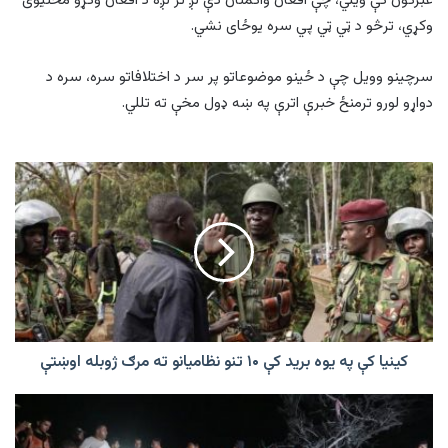
غبرګون کې ویلي، چې افغان واکمنان دې لږ تر لږه د افغان وګړو مخنیوی
وکړي، ترڅو د ټي ټي پي سره یوځای نشي.
سرچینو وویل چې د ځینو موضوعاتو پر سر د اختلافاتو سره، سره د
دواړو لورو ترمنځ خبرې اترې په ښه ډول مخې ته تللي.
کینیا
کې
په
یوه
برید
کې
۱۰
تنو
نظامیانو
ته
کینیا کې په یوه برید کې ۱۰ تنو نظامیانو ته مرګ ژوبله اوښتې
مرګ
ژوبله
د
اوښتې
اسرائیلو
په