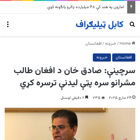
په وینزویلا کې زورورو زلزلو پراخ زیانونه اړولي
nu
Search for
Home
/
خبرونه
/
افغانستان
افغانستان
خبرونه
سرچینې: صادق خان د افغان طالب
مشرانو سره پټې لیدنې ترسره کړي
۲۴ مارچ ۲۰۲۵
۲۳۵
۲ دقیقي لوستل