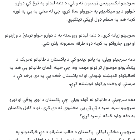
سرچینو ایکسپریس ټریبیون ته ویلي، د دغه لیدنو په ترڅ کې دواړو
خواوو د یو میکانیزم په جوړولو سلا کړې، چې له مخې به یې په لوړه
کچه هم په منظم ډول اړیکې ټینګېږي.
سرچینو زیاته کړې، د دغه لیدنو وروسته به د دواړو خواو ترمنځ د وزارتونو
او نورو چارواکو په کچه دوه طرفه سفرونه پلان شي.
دغه سرچینو ویلي، په یادو لیدنو کې د پاکستان د طالبانو تحریک د
پټنځایونو موضوع تر ټولو مهمه وه، چې خپله افغان طالبانو یې هم په
فعالیتونو اندېښنه ښودلې او له پاکستان څخه یې په دې برخه کې د
مرستې او وخت ورکولو غوښتنه کړې.
دغه سرچینې د طالبانو له قوله ویلي، چې پاکستان د لوی پوځي او نورو
سرچینو سره، سره د ټي ټي پي مخنیوی نه دی کړی، نو د کابل واکمنان
به دغه چاره څنګه ترسره کړي؟
سرچینې مخکې لیکلي: پاکستان د طالب مشرانو د دې څرګندونو په