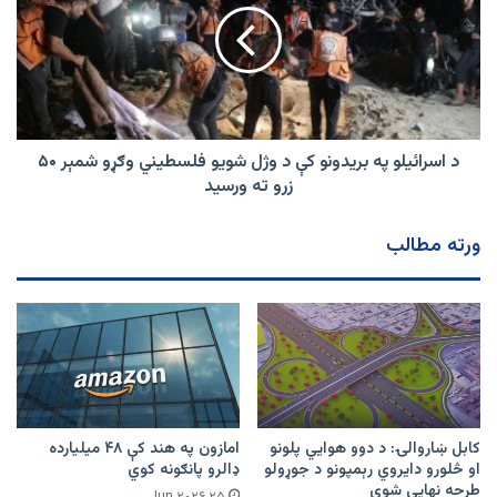
بریدونو
کې
د
وژل
شویو
فلسطیني
وګړو
د اسرائیلو په بریدونو کې د وژل شویو فلسطیني وګړو شمېر ۵۰
شمېر
زرو ته ورسید
۵۰
زرو
ورته مطالب
ته
ورسید
کابل ښاروالۍ: د دوو هوايي پلونو
امازون په هند کې ۴۸ میلیارده
او څلورو دایروي رېمپونو د جوړولو
ډالرو پانګونه کوي
طرحه نهایي شوې