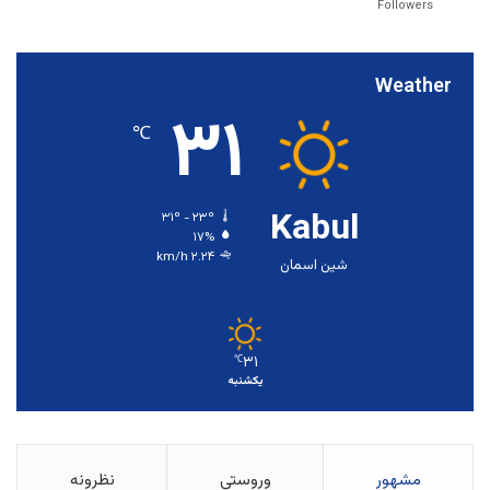
Followers
Weather
۳۱
℃
Kabul
۳۱º - ۲۳º
۱۷%
۲.۲۴ km/h
شین اسمان
۳۱
℃
یکشنبه
مشهور
وروستي
نظرونه