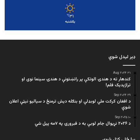
۳۱
℃
یکشنبه
ډېر لیدل شوي
۳۱ Aug ۲۰۲۴
کندهار ته د هندۍ الوتکې پر راتښتونې د هندۍ سینما نوی او
تراژيديک فلم!
۲۹ Sep ۲۰۲۴
د افغان کرکت ملي لوبډلې او بنګله دیش ترمنځ د سیالیو نیټې اعلان
شوې
۱۰ Sep ۲۰۲۵
د ۲۰۲۶ نړیوال جام لوبې به د فبرورۍ په ۷مه پیل شي
بیا ځلې کتل شوي