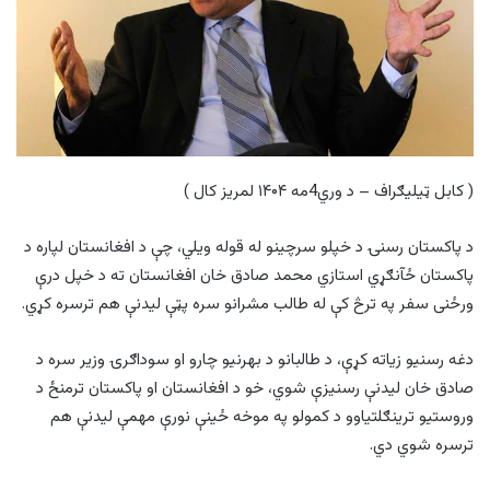
( کابل ټیلیګراف – د وري4مه ۱۴۰۴ لمریز کال )
د پاکستان رسنۍ د خپلو سرچینو له قوله ویلي، چې د افغانستان لپاره د
پاکستان ځآنګړي استازي محمد صادق خان افغانستان ته د خپل درې
ورځنی سفر په ترڅ کې له طالب مشرانو سره پټې لیدنې هم ترسره کړي.
دغه رسنیو زیاته کړې، د طالبانو د بهرنیو چارو او سوداګرۍ وزیر سره د
صادق خان لیدنې رسنیزې شوي، خو د افغانستان او پاکستان ترمنځ د
وروستیو ترینګلتیاوو د کمولو په موخه ځینې نورې مهمې لیدنې هم
ترسره شوي دي.