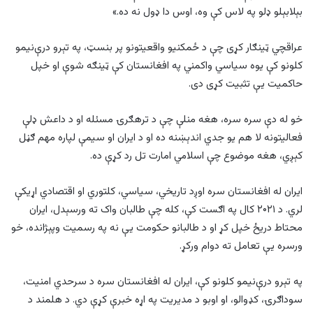
بېلابېلو ډلو په لاس کې وه، اوس دا ډول نه ده.»
عراقچي ټینګار کړی چې د ځمکنیو واقعیتونو پر بنسټ، په تېرو درې‌نیمو
کلونو کې یوه سیاسي واکمني په افغانستان کې ټینګه شوې او خپل
حاکمیت یې تثبیت کړی دی.
خو له دې سره سره، هغه منلې چې د ترهګرۍ مسئله او د داعش ډلې
فعالیتونه لا هم یو جدي اندېښنه ده او د ایران او سیمې لپاره مهم ګڼل
کېږي، هغه موضوع چې اسلامي امارت تل رد کړې ده.
ایران له افغانستان سره اوږد تاریخي، سیاسي، کلتوري او اقتصادي اړیکې
لري. د ۲۰۲۱ کال په اګست کې، کله چې طالبان واک ته ورسېدل، ایران
محتاط دریځ خپل کړ او د طالبانو حکومت یې نه په رسمیت وپېژانده، خو
ورسره یې تعامل ته دوام ورکړ.
په تېرو درې‌نیمو کلونو کې، ایران له افغانستان سره د سرحدي امنیت،
سوداګرۍ، کډوالو، او اوبو د مدیریت په اړه خبرې کړې دي. د هلمند د