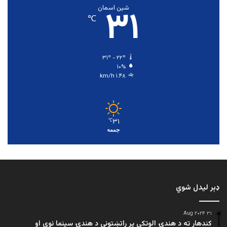
۳۱
شین اسمان
℃
۳۱º - ۲۲º
۱۰%
۱.۴۸ km/h
۳۱
℃
جمعه
ډېر لیدل شوي
۳۱ Aug ۲۰۲۴
کندهار ته د هندۍ الوتکې پر راتښتونې د هندۍ سینما نوی او