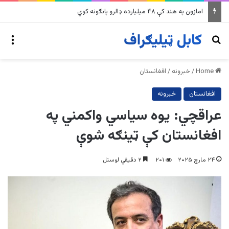
په وینزویلا کې زورورو زلزلو پراخ زیانونه اړولي
nu
Search for
Home
/
خبرونه
/
افغانستان
افغانستان
خبرونه
عراقچي: یوه سیاسي واکمني په
افغانستان کې ټینګه شوې
۲۴ مارچ ۲۰۲۵
۲۰۱
۲ دقیقي لوستل