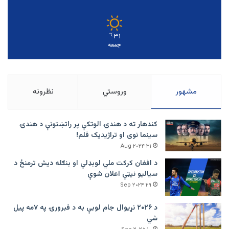
۳۱
℃
جمعه
مشهور
وروستي
نظرونه
کندهار ته د هندۍ الوتکې پر راتښتونې د هندۍ
سینما نوی او تراژيديک فلم!
۳۱ Aug ۲۰۲۴
د افغان کرکت ملي لوبډلې او بنګله دیش ترمنځ د
سیالیو نیټې اعلان شوې
۲۹ Sep ۲۰۲۴
د ۲۰۲۶ نړیوال جام لوبې به د فبرورۍ په ۷مه پیل
شي