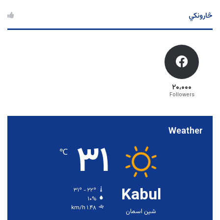
څارونکي
۲۰،۰۰۰
Followers
Weather
۳۱
℃
Kabul
۳۱º - ۲۲º
۱۰%
۱.۴۸ km/h
شین اسمان