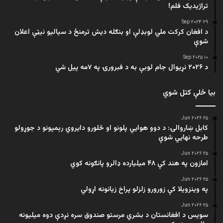
تراژيديک فلم!
۲۹ Sep ۲۰۲۴
د افغان کرکت ملي لوبډلې او بنګله دیش ترمنځ د سیالیو نیټې اعلان
شوې
۱۰ Sep ۲۰۲۵
د ۲۰۲۶ نړیوال جام لوبې به د فبرورۍ په ۷مه پیل شي
بیا ځلې کتل شوي
۲۵ Jun ۲۰۲۶
کابل ښاروالۍ: د دوو هوايي پلونو او څلورو دایروي رېمپونو د جوړولو
طرحه نهایي شوې
۲۵ Jun ۲۰۲۶
امازون په هند کې ۴۸ میلیارده ډالرو پانګونه کوي
۲۵ Jun ۲۰۲۶
په وینزویلا کې زورورو زلزلو پراخ زیانونه اړولي
۲۵ Jun ۲۰۲۶
سویس د افغانستان د بشري مرستو صندوق سره نږدې دوه میلیونه