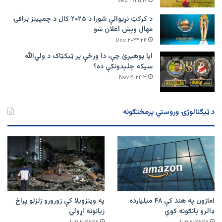
۱۰ Sep ۲۰۲۵
د کرکټ نړیوالې شورا د ۲۰۲۵ کال د چمپینز ټرافۍ
مهال وېش اعلان شو
۲۴ Dec ۲۰۲۴
ایا پوهیږئ چې، دا ورځې پر ټيکټاک د ولي‌الله
سیکه چلېدونکې ده؟
۳ Nov ۲۰۲۴
د ټیګنالوژۍ وروستي پرمختګونه
امازون په هند کې ۴۸ میلیارده
په وینزویلا کې زورورو زلزلو پراخ
ډالرو پانګونه کوي
زیانونه اړولي