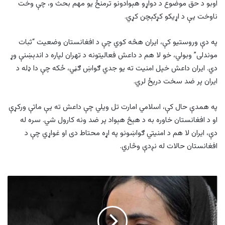
اوبو د حق موضوع د دواړو هېوادونو ترمنځ یو مهم بحث و، چې وخت
ناوخت یې د اړیکو کړکېچن کړي.
په دې وروستیو کې، ایران هڅه کوي چې د افغانستان وضعیت “ثبات
موندلی” وبولي، خو لا هم د داعش فعالیتونه د تهران لپاره د اندېښنې وړ
دي. ایران داعش خپل امنیت ته یو جدي ګواښ ګڼي، ځکه چې دا ډله د
ایران پر ضد سخت دریځ لري.
په همدې حال کې، اسلامي امارت تل ویلي چې داعش ته یې ماتې ورکړې
او د افغانستان خاوره به د هېڅ هېواد پر ضد ونه کارول شي. سره له
دې، ایران لا هم د امنیتي ګواښونو په اړه محتاط دی او غواړي چې د
افغانستان حالات له نږدې وڅاري.
د
بښنې
نړۍوال
سازمان
د