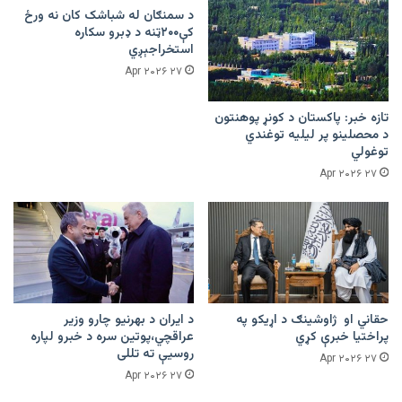
د سمنګان له شباشک کان نه ورځ
کې۲۰۰ټنه د ډبرو سکاره
استخراجېږي
۲۷ Apr ۲۰۲۶
تازه خبر: پاکستان د کونړ پوهنتون
د محصلینو پر لیلیه توغندي
توغولي
۲۷ Apr ۲۰۲۶
حقاني او ژاوشینګ د اړیکو په
د ایران د بهرنیو چارو وزیر
پراختیا خبرې کړي
عراقچي،پوتین سره د خبرو لپاره
روسیې ته تللی
۲۷ Apr ۲۰۲۶
۲۷ Apr ۲۰۲۶