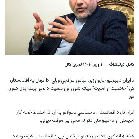
کابل ټیلیګراف – ۴ وری ۱۴۰۴ لمریز کال
د ایران د بهرنیو چارو وزیر، عباس عراقچي ویلي، دا مهال په افغانستان
کې “حاکمیت او امنیت” ټینګ شوی او وضعیت د پخوا پرتله بدل شوی
دی.
ایران تل د افغانستان د سیاسي تحولاتو په اړه له احتیاط څخه کار
اخیستی او د خپلو ملي ګټو له مخې یې موقف نیولی.
هغه زیاته کړې: «د تېر وختونو برعکس چې د افغانستان هره برخه د