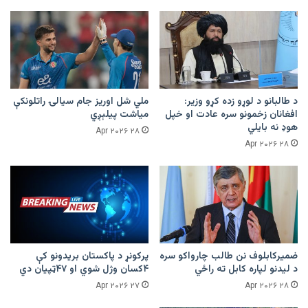
د طالبانو د لوړو زده کړو وزیر:
ملي شل اوریز جام سیالۍ راتلونکې
افغانان زخمونو سره عادت او خپل
میاشت پیلېږي
هوډ نه بایلي
۲۸ Apr ۲۰۲۶
۲۸ Apr ۲۰۲۶
ضمیرکابلوف نن طالب چارواکو سره
پرکونړ د پاکستان بریدونو کې
د لیدنو لپاره کابل ته راځي
۴کسان وژل شوي او ۴۷ټپیان دي
۲۷ Apr ۲۰۲۶
۲۸ Apr ۲۰۲۶