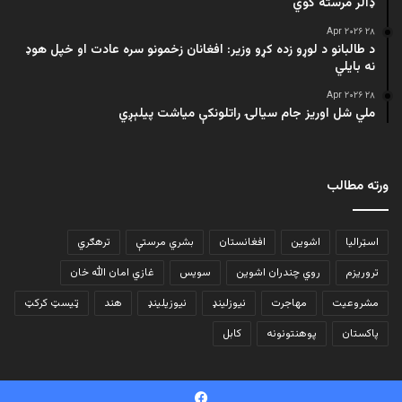
ډالر مرسته کوي
۲۸ Apr ۲۰۲۶
د طالبانو د لوړو زده کړو وزیر: افغانان زخمونو سره عادت او خپل هوډ
نه بایلي
۲۸ Apr ۲۰۲۶
ملي شل اوریز جام سیالۍ راتلونکې میاشت پیلېږي
ورته مطالب
اسټرالیا
اشوین
افغانستان
بشري مرستې
ترهګري
تروریزم
روي چندران اشوین
سویس
غازي امان الله خان
مشروعیت
مهاجرت
نیوزلینډ
نیوزیلینډ
هند
ټیسټ کرکټ
پاکستان
پوهنتونونه
کابل