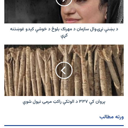
مهرنګ
بلوڅ
د
خوشې
کېدو
د بښنې نړۍوال سازمان د مهرنګ بلوڅ د خوشې کېدو غوښتنه
غوښتنه
کړې
کړې
پروان
کې
۳۳۷
د
الوتکې
راکټ
مرمۍ
نیول
شوي
پروان کې ۳۳۷ د الوتکې راکټ مرمۍ نیول شوي
ورته مطالب