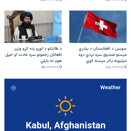
۲۵ Jun ۲۰۲۶
۲۵ Jun ۲۰۲۶
سویس د افغانستان د بشري
د طالبانو د لوړو زده کړو وزیر:
مرستو صندوق سره نږدې دوه
افغانان زخمونو سره عادت او خپل
میلیونه ډالر مرسته کوي
هوډ نه بایلي
۲۸ Apr ۲۰۲۶
۲۵ Jun ۲۰۲۶
Weather
Kabul, Afghanistan