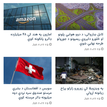
کابل ښاروالۍ: د دوو هوايي پلونو
امازون په هند کې ۴۸ میلیارده
او څلورو دایروي رېمپونو د جوړولو
ډالرو پانګونه کوي
طرحه نهایي شوې
۲۵ Jun ۲۰۲۶
۲۵ Jun ۲۰۲۶
په وینزویلا کې زورورو زلزلو پراخ
سویس د افغانستان د بشري
زیانونه اړولي
مرستو صندوق سره نږدې دوه
میلیونه ډالر مرسته کوي
۲۵ Jun ۲۰۲۶
۲۵ Jun ۲۰۲۶