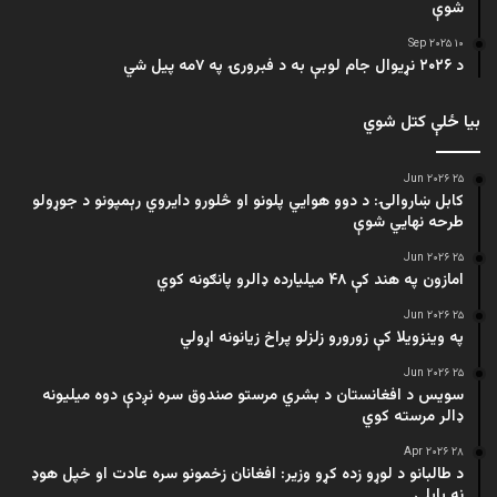
شوې
۱۰ Sep ۲۰۲۵
د ۲۰۲۶ نړیوال جام لوبې به د فبرورۍ په ۷مه پیل شي
بیا ځلې کتل شوي
۲۵ Jun ۲۰۲۶
کابل ښاروالۍ: د دوو هوايي پلونو او څلورو دایروي رېمپونو د جوړولو
طرحه نهایي شوې
۲۵ Jun ۲۰۲۶
امازون په هند کې ۴۸ میلیارده ډالرو پانګونه کوي
۲۵ Jun ۲۰۲۶
په وینزویلا کې زورورو زلزلو پراخ زیانونه اړولي
۲۵ Jun ۲۰۲۶
سویس د افغانستان د بشري مرستو صندوق سره نږدې دوه میلیونه
ډالر مرسته کوي
۲۸ Apr ۲۰۲۶
د طالبانو د لوړو زده کړو وزیر: افغانان زخمونو سره عادت او خپل هوډ
نه بایلي