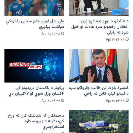
د طالبانو د لوړو زده کړو وزیر:
ملي شل اوریز جام سیالۍ راتلونکې
افغانان زخمونو سره عادت او خپل
میاشت پیلېږي
هوډ نه بایلي
۲۸ Apr ۲۰۲۶
۲۸ Apr ۲۰۲۶
ضمیرکابلوف نن طالب چارواکو سره
پرکونړ د پاکستان بریدونو کې
د لیدنو لپاره کابل ته راځي
۴کسان وژل شوي او ۴۷ټپیان دي
۲۷ Apr ۲۰۲۶
۲۸ Apr ۲۰۲۶
د سمنګان له شباشک کان نه ورځ
کې۲۰۰ټنه د ډبرو سکاره
استخراجېږي