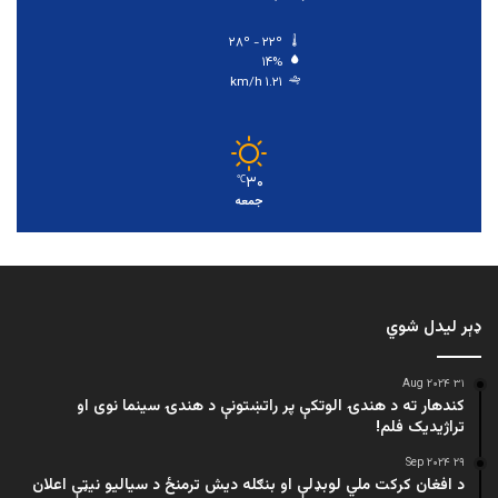
۲۸º - ۲۲º
۱۴%
۱.۲۱ km/h
۳۰
℃
جمعه
ډېر لیدل شوي
۳۱ Aug ۲۰۲۴
کندهار ته د هندۍ الوتکې پر راتښتونې د هندۍ سینما نوی او
تراژيديک فلم!
۲۹ Sep ۲۰۲۴
د افغان کرکت ملي لوبډلې او بنګله دیش ترمنځ د سیالیو نیټې اعلان