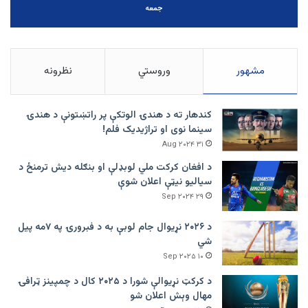
جمعه
مشهور
وروستي
نظرونه
کندهار ته د هندۍ الوتکې پر راتښتونې د هندۍ
سینما نوی او تراژيديک فلم!
۳۱ Aug ۲۰۲۴
د افغان کرکت ملي لوبډلې او بنګله دیش ترمنځ د
سیالیو نیټې اعلان شوې
۲۹ Sep ۲۰۲۴
د ۲۰۲۶ نړیوال جام لوبې به د فبرورۍ په ۷مه پیل
شي
۱۰ Sep ۲۰۲۵
د کرکټ نړیوالې شورا د ۲۰۲۵ کال د چمپینز ټرافۍ
مهال وېش اعلان شو