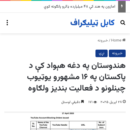
په وینزویلا کې زورورو زلزلو پراخ زیانونه اړولي
nu
Search for
Home
/
خبرونه
خبرونه
نړۍ
هندوستان په دغه هېواد کې د
پاکستان په ۱۶ مشهورو یوټیوب
چینلونو د فعالیت بندیز ولګاوه
۲۸ اپریل ۲۰۲۵
۱۷۱
دقیقې لوستل