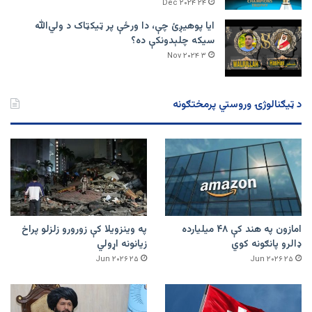
۲۴ Dec ۲۰۲۴
ایا پوهیږئ چې، دا ورځې پر ټيکټاک د ولي‌الله
سیکه چلېدونکې ده؟
۳ Nov ۲۰۲۴
د ټیګنالوژۍ وروستي پرمختګونه
امازون په هند کې ۴۸ میلیارده
په وینزویلا کې زورورو زلزلو پراخ
ډالرو پانګونه کوي
زیانونه اړولي
۲۵ Jun ۲۰۲۶
۲۵ Jun ۲۰۲۶