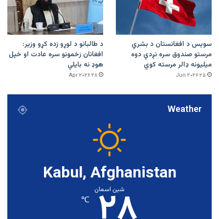
سویس د افغانستان د بشري
د طالبانو د لوړو زده کړو وزیر:
مرستو صندوق سره نږدې دوه
افغانان زخمونو سره عادت او خپل
میلیونه ډالر مرسته کوي
هوډ نه بایلي
۲۸ Apr ۲۰۲۶
۲۵ Jun ۲۰۲۶
Weather
Kabul, Afghanistan
۲۸
شین اسمان
℃