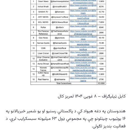
کابل ټیلیګراف – ۸ غویی ۱۴۰۴ لمریز کال
هندوستان په دغه هېواد کې د پاکستاني رسنیو او یو شمېر خبریالانو په
۱۶ یوټیوب چینلونو چې په مجموعي ډول ۶۳ میلیونه سبسکرایب لري، د
فعالیت بندیز لګولی.