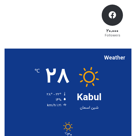
۲۰،۰۰۰
Followers
Weather
۲۸
℃
Kabul
۲۸º - ۲۲º
۱۴%
۱.۲۱ km/h
شین اسمان
۳۰
℃