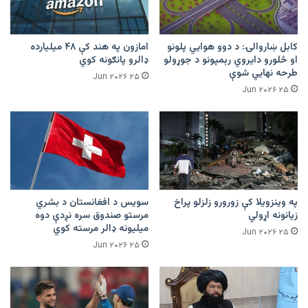
کابل ښاروالۍ: د دوو هوايي پلونو
امازون په هند کې ۴۸ میلیارده
او څلورو دایروي رېمپونو د جوړولو
ډالرو پانګونه کوي
طرحه نهایي شوې
۲۵ Jun ۲۰۲۶
۲۵ Jun ۲۰۲۶
په وینزویلا کې زورورو زلزلو پراخ
سویس د افغانستان د بشري
زیانونه اړولي
مرستو صندوق سره نږدې دوه
میلیونه ډالر مرسته کوي
۲۵ Jun ۲۰۲۶
۲۵ Jun ۲۰۲۶