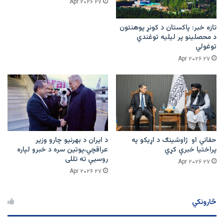
۲۷ Apr ۲۰۲۶
تازه خبر: پاکستان د کونړ پوهنتون
د محصلینو پر لیلیه توغندي
توغولي
۲۷ Apr ۲۰۲۶
حقاني او ژاوشینګ د اړیکو په
د ایران د بهرنیو چارو وزیر
پراختیا خبرې کړي
عراقچي،پوتین سره د خبرو لپاره
روسیې ته تللی
۲۷ Apr ۲۰۲۶
۲۷ Apr ۲۰۲۶
څارونکي