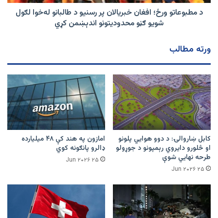
طالبانو
له‌خوا
د مطبوعاتو ورځ؛ افغان خبریالان پر رسنیو د طالبانو له‌خوا لګول
لګول
شویو ګڼو محدودیتونو اندېښمن کړي
شویو
ګڼو
ورته مطالب
محدودیتونو
اندېښمن
کړي
کابل ښاروالۍ: د دوو هوايي پلونو
امازون په هند کې ۴۸ میلیارده
او څلورو دایروي رېمپونو د جوړولو
ډالرو پانګونه کوي
طرحه نهایي شوې
۲۵ Jun ۲۰۲۶
۲۵ Jun ۲۰۲۶