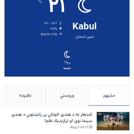
۲۱
℃
Kabul
۲۱º - ۲۲º
۲۷%
۱.۳۵ km/h
شین اسمان
۲۰
℃
جمعه
مشهور
وروستي
نظرونه
کندهار ته د هندۍ الوتکې پر راتښتونې د هندۍ
سینما نوی او تراژيديک فلم!
۳۱ Aug ۲۰۲۴