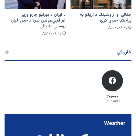
حقاني او ژاوشینګ د اړیکو په
د ایران د بهرنیو چارو وزیر
پراختیا خبرې کړي
عراقچي،پوتین سره د خبرو لپاره
روسیې ته تللی
۲۷ Apr ۲۰۲۶
۲۷ Apr ۲۰۲۶
څارونکي
۲۰،۰۰۰
Followers
Weather