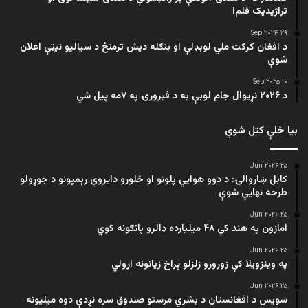
تراژيديک فلم!
۲۹ Sep ۲۰۲۴
د افغان کرکت ملي لوبډلې او بنګله دیش ترمنځ د سیالیو نیټې اعلان
شوې
۱۰ Sep ۲۰۲۵
د ۲۰۲۶ نړیوال جام لوبې به د فبرورۍ په ۷مه پیل شي
بیا ځلې کتل شوي
۲۵ Jun ۲۰۲۶
کابل ښاروالۍ: د دوو هوايي پلونو او څلورو دایروي رېمپونو د جوړولو
طرحه نهایي شوې
۲۵ Jun ۲۰۲۶
امازون په هند کې ۴۸ میلیارده ډالرو پانګونه کوي
۲۵ Jun ۲۰۲۶
په وینزویلا کې زورورو زلزلو پراخ زیانونه اړولي
۲۵ Jun ۲۰۲۶
سویس د افغانستان د بشري مرستو صندوق سره نږدې دوه میلیونه