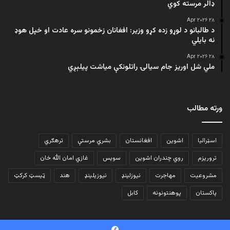
ډالر مرسته کوي
۲۸ Apr ۲۰۲۶
د طالبانو د لوړو زده کړو وزیر: افغانان زخمونو سره عادت او خپل هوډ
نه بایلي
۲۸ Apr ۲۰۲۶
ملي شل اوریز جام سیالۍ راتلونکې میاشت پیلېږي
ورته مطالب
اسټرالیا
اشوین
افغانستان
بشري مرستې
ترهګري
تروریزم
روي چندران اشوین
سویس
غازي امان الله خان
مشروعیت
مهاجرت
نیوزلینډ
نیوزیلینډ
هند
ټیسټ کرکټ
پاکستان
پوهنتونونه
کابل