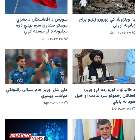
په وینزویلا کې زورورو زلزلو پراخ
سویس د افغانستان د بشري
زیانونه اړولي
مرستو صندوق سره نږدې دوه
میلیونه ډالر مرسته کوي
۲۵ Jun ۲۰۲۶
۲۵ Jun ۲۰۲۶
د طالبانو د لوړو زده کړو وزیر:
ملي شل اوریز جام سیالۍ راتلونکې
افغانان زخمونو سره عادت او خپل
میاشت پیلېږي
هوډ نه بایلي
۲۸ Apr ۲۰۲۶
۲۸ Apr ۲۰۲۶