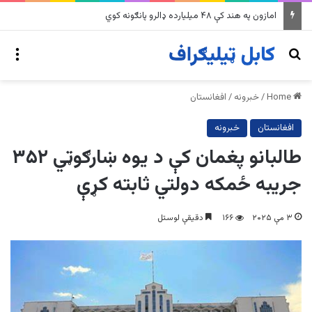
په وینزویلا کې زورورو زلزلو پراخ زیانونه اړولي
nu
Search for
Home
/
خبرونه
/
افغانستان
افغانستان
خبرونه
طالبانو پغمان کې د یوه ښارګوټي ۳۵۲
جریبه ځمکه دولتي ثابته کړې
۳ مې ۲۰۲۵
۱۶۶
دقیقې لوستل