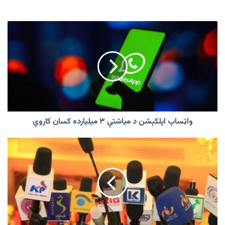
واټساپ
اپلکېشن
د
میاشتې
۳
میلیارده
کسان
کاروي
واټساپ اپلکېشن د میاشتې ۳ میلیارده کسان کاروي
د
مطبوعاتو
ورځ؛
افغان
خبریالان
پر
رسنیو
د