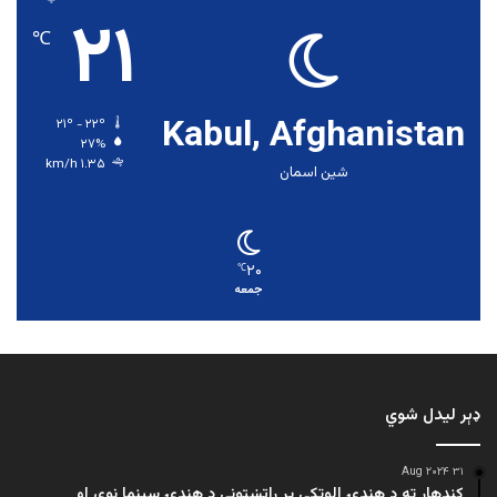
۲۱
℃
Kabul, Afghanistan
۲۱º - ۲۲º
۲۷%
۱.۳۵ km/h
شین اسمان
۲۰
℃
جمعه
ډېر لیدل شوي
۳۱ Aug ۲۰۲۴
کندهار ته د هندۍ الوتکې پر راتښتونې د هندۍ سینما نوی او