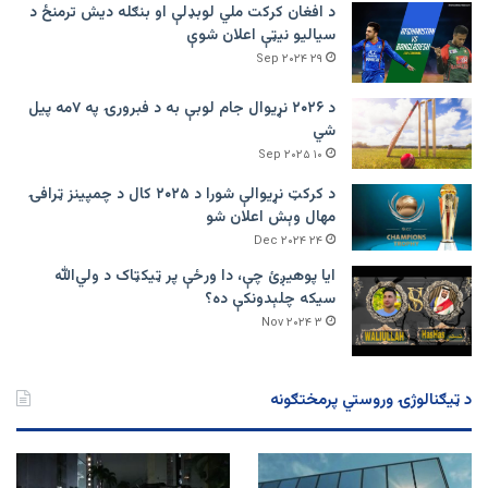
د افغان کرکت ملي لوبډلې او بنګله دیش ترمنځ د
سیالیو نیټې اعلان شوې
۲۹ Sep ۲۰۲۴
د ۲۰۲۶ نړیوال جام لوبې به د فبرورۍ په ۷مه پیل
شي
۱۰ Sep ۲۰۲۵
د کرکټ نړیوالې شورا د ۲۰۲۵ کال د چمپینز ټرافۍ
مهال وېش اعلان شو
۲۴ Dec ۲۰۲۴
ایا پوهیږئ چې، دا ورځې پر ټيکټاک د ولي‌الله
سیکه چلېدونکې ده؟
۳ Nov ۲۰۲۴
د ټیګنالوژۍ وروستي پرمختګونه