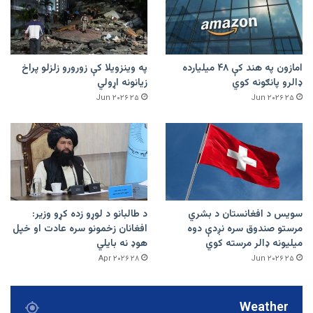
امازون په هند کې ۴۸ میلیارده
په وینزویلا کې زورورو زلزلو پراخ
ډالرو پانګونه کوي
زیانونه اړولي
۲۵ Jun ۲۰۲۶
۲۵ Jun ۲۰۲۶
سویس د افغانستان د بشري
د طالبانو د لوړو زده کړو وزیر:
مرستو صندوق سره نږدې دوه
افغانان زخمونو سره عادت او خپل
میلیونه ډالر مرسته کوي
هوډ نه بایلي
۲۸ Apr ۲۰۲۶
۲۵ Jun ۲۰۲۶
Weather