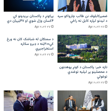
ضمیرکابلوف نن طالب چارواکو سره
پرکونړ د پاکستان بریدونو کې
د لیدنو لپاره کابل ته راځي
۴کسان وژل شوي او ۴۷ټپیان دي
۲۷ Apr ۲۰۲۶
۲۸ Apr ۲۰۲۶
د سمنګان له شباشک کان نه ورځ
کې۲۰۰ټنه د ډبرو سکاره
استخراجېږي
۲۷ Apr ۲۰۲۶
تازه خبر: پاکستان د کونړ پوهنتون
د محصلینو پر لیلیه توغندي
توغولي
۲۷ Apr ۲۰۲۶