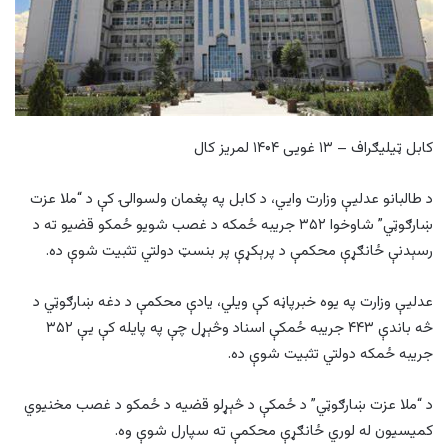
کابل ټیلیګراف – ۱۳ غویی ۱۴۰۴ لمریز کال
د طالبانو عدليې وزارت وايي، د کابل په پغمان ولسوالۍ کې د “ملا عزت
ښارګوټي” شاوخوا ۳۵۲ جریبه ځمکه د غصب شویو ځمکو قضیو ته د
رسېدنې ځانګړې محکمې د پرېکړې پر بنسټ دولتي تثبیت شوې ده.
عدلیې وزارت په یوه خبرپاڼه کې ویلي، یادې محکمې د دغه ښارګوټي د
څه باندې ۴۴۳ جریبه ځمکې اسناد وڅېړل چې په پایله کې یې ۳۵۲
جریبه ځمکه دولتي تثبیت شوې ده.
د “ملا عزت ښارګوټي” د ځمکې د څېړلو قضیه د ځمکو د غصب مخنیوي
کمیسیون له لوري ځانګړې محکمې ته سپارل شوې وه.