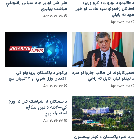
د طالبانو د لوړو زده کړو وزیر:
ملي شل اوریز جام سیالۍ راتلونکې
افغانان زخمونو سره عادت او خپل
میاشت پیلېږي
هوډ نه بایلي
۲۸ Apr ۲۰۲۶
۲۸ Apr ۲۰۲۶
ضمیرکابلوف نن طالب چارواکو سره
پرکونړ د پاکستان بریدونو کې
د لیدنو لپاره کابل ته راځي
۴کسان وژل شوي او ۴۷ټپیان دي
۲۷ Apr ۲۰۲۶
۲۸ Apr ۲۰۲۶
د سمنګان له شباشک کان نه ورځ
کې۲۰۰ټنه د ډبرو سکاره
استخراجېږي
۲۷ Apr ۲۰۲۶
تازه خبر: پاکستان د کونړ پوهنتون