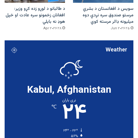
سویس د افغانستان د بشري
د طالبانو د لوړو زده کړو وزیر:
مرستو صندوق سره نږدې دوه
افغانان زخمونو سره عادت او خپل
میلیونه ډالر مرسته کوي
هوډ نه بایلي
۲۸ Apr ۲۰۲۶
۲۵ Jun ۲۰۲۶
Weather
Kabul, Afghanistan
۲۴
نری باران
℃
۲۴º - ۲۲º
۵۶%