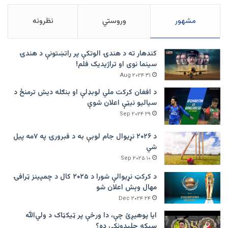
مشهور
وروستي
نظرونه
کندهار ته د هندۍ الوتکې پر راتښتونې د هندۍ
سینما نوی او تراژيديک فلم!
۳۱ Aug ۲۰۲۴
د افغان کرکت ملي لوبډلې او بنګله دیش ترمنځ د
سیالیو نیټې اعلان شوې
۲۹ Sep ۲۰۲۴
د ۲۰۲۶ نړیوال جام لوبې به د فبرورۍ په ۷مه پیل
شي
۱۰ Sep ۲۰۲۵
د کرکټ نړیوالې شورا د ۲۰۲۵ کال د چمپینز ټرافۍ
مهال وېش اعلان شو
۲۴ Dec ۲۰۲۴
ایا پوهیږئ چې، دا ورځې پر ټيکټاک د ولي‌الله
سیکه چلېدونکې ده؟