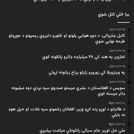
بیا ځلې کتل شوي
۲۵ Jun ۲۰۲۶
کابل ښاروالۍ: د دوو هوايي پلونو او څلورو دایروي رېمپونو د جوړولو
طرحه نهایي شوې
۲۵ Jun ۲۰۲۶
امازون په هند کې ۴۸ میلیارده ډالرو پانګونه کوي
۲۵ Jun ۲۰۲۶
په وینزویلا کې زورورو زلزلو پراخ زیانونه اړولي
۲۵ Jun ۲۰۲۶
سویس د افغانستان د بشري مرستو صندوق سره نږدې دوه میلیونه
ډالر مرسته کوي
۲۸ Apr ۲۰۲۶
د طالبانو د لوړو زده کړو وزیر: افغانان زخمونو سره عادت او خپل هوډ
نه بایلي
۲۸ Apr ۲۰۲۶
ملي شل اوریز جام سیالۍ راتلونکې میاشت پیلېږي