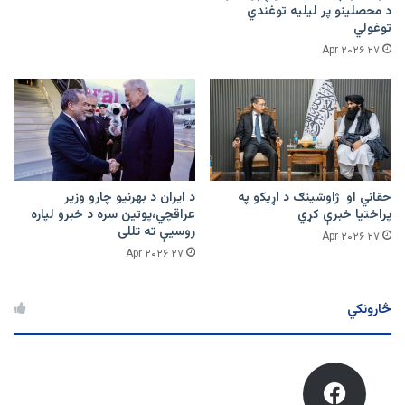
د محصلینو پر لیلیه توغندي
توغولي
۲۷ Apr ۲۰۲۶
حقاني او ژاوشینګ د اړیکو په
د ایران د بهرنیو چارو وزیر
پراختیا خبرې کړي
عراقچي،پوتین سره د خبرو لپاره
روسیې ته تللی
۲۷ Apr ۲۰۲۶
۲۷ Apr ۲۰۲۶
څارونکي