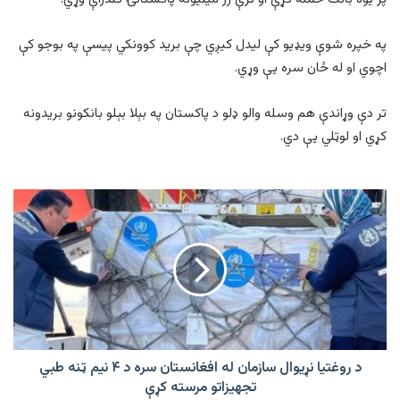
په خپره شوې ویډیو کې لیدل کیږي چې برید کوونکي پیسې په بوجو کې
اچوي او له ځان سره یې وړي.
تر دې وړاندې هم وسله والو ډلو د پاکستان په بېلا بېلو بانکونو بریدونه
کړي او لوټلي یې دي.
د
روغتیا
نړیوال
سازمان
له
افغانستان
سره
د
۴
نیم
د روغتیا نړیوال سازمان له افغانستان سره د ۴ نیم ټنه طبي
ټنه
تجهیزاتو مرسته کړې