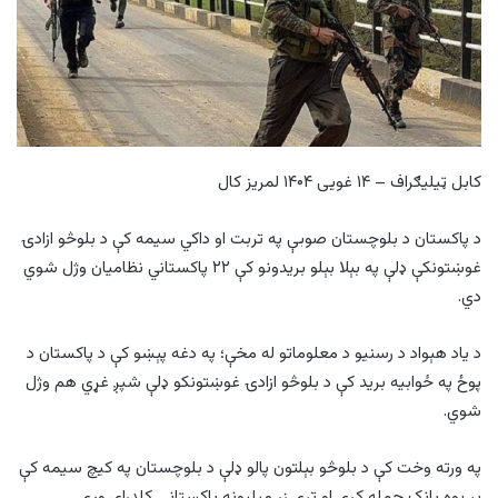
کابل ټیلیګراف – ۱۴ غویی ۱۴۰۴ لمریز کال
د پاکستان د بلوچستان صوبې په تربت او داکي سیمه کې د بلوڅو ازادۍ
غوښتونکې ډلې په بېلا بېلو بریدونو کې ۲۲ پاکستاني نظامیان وژل شوي
دي.
د یاد هېواد د رسنیو د معلوماتو له مخې؛ په دغه پېښو کې د پاکستان د
پوځ په ځوابیه برید کې د بلوڅو ازادۍ غوښتونکو ډلې شپږ غړي هم وژل
شوي.
په ورته وخت کې د بلوڅو بېلتون پالو ډلې د بلوچستان په کیچ سیمه کې
پر یوه بانک حمله کړې او ترې زر میلیونه پاکستانۍ کلدراې وړي.