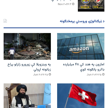
۳ Nov ۲۰۲۴
د ټیګنالوژۍ وروستي پرمختګونه
امازون په هند کې ۴۸ میلیارده
په وینزویلا کې زورورو زلزلو پراخ
ډالرو پانګونه کوي
زیانونه اړولي
۲۵ Jun ۲۰۲۶
۲۵ Jun ۲۰۲۶