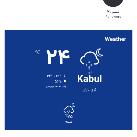
۲۰،۰۰۰
Followers
Weather
۲۴
℃
Kabul
۲۴º - ۲۲º
۵۶%
۳.۴۱ km/h
نری باران
۲۵
℃
شنبه