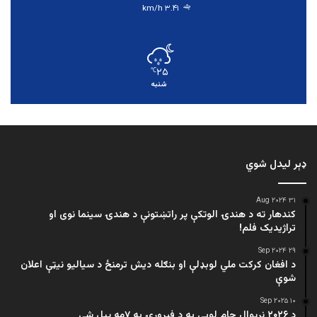
۳.۴۱ km/h
۲۵
℃
شنبه
ډېر لیدل شوي
۳۱ Aug ۲۰۲۴
کندهار ته د هندۍ الوتکې پر راتښتونې د هندۍ سینما نوی او
تراژيديک فلم!
۲۹ Sep ۲۰۲۴
د افغان کرکت ملي لوبډلې او بنګله دیش ترمنځ د سیالیو نیټې اعلان
شوې
۱۰ Sep ۲۰۲۵
د ۲۰۲۶ نړیوال جام لوبې به د فبرورۍ په ۷مه پیل شي