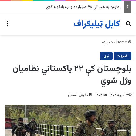
په وینزویلا کې زورورو زلزلو پراخ زیانونه اړولي
nu
Search for
Home
/
خبرونه
خبرونه
نړۍ
بلوچستان کې ۲۲ پاکستاني نظامیان
وژل شوي
۴ مې ۲۰۲۵
۲۰۴
دقیقې لوستل