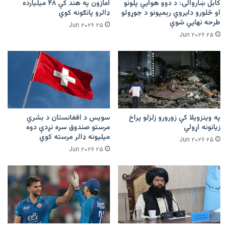
کابل ښاروالۍ: د دوو هوايي پلونو
امازون په هند کې ۴۸ میلیارده
او څلورو دایروي رېمپونو د جوړولو
ډالرو پانګونه کوي
طرحه نهایي شوې
۲۵ Jun ۲۰۲۶
۲۵ Jun ۲۰۲۶
په وینزویلا کې زورورو زلزلو پراخ
سویس د افغانستان د بشري
زیانونه اړولي
مرستو صندوق سره نږدې دوه
میلیونه ډالر مرسته کوي
۲۵ Jun ۲۰۲۶
۲۵ Jun ۲۰۲۶